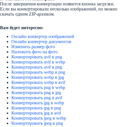
После завершения конвертации появится кнопка загрузки.
Если вы конвертировали несколько изображений, их можно
скачать одним ZIP-архивом.
Вам будет интересно:
Онлайн конвертер изображений
Онлайн конвертер документов
Изменить размер фото
Наложить фото на фото
Конвертировать avif в png
Конвертировать avif в webp
Конвертировать avif в png
Конвертировать webp в png
Конвертировать webp в jpg
Конвертировать webp в avif
Конвертировать png в webp
Конвертировать png в jpg
Конвертировать png в avif
Конвертировать jpg в webp
Конвертировать jpg в png
Конвертировать jpg в avif
Конвертировать jpeg в webp
Конвертировать jpeg в png