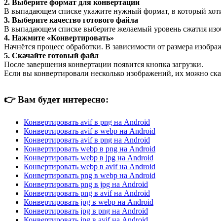
2. Выберите формат для конвертации
В выпадающем списке укажите нужный формат, в который хоти
3. Выберите качество готового файла
В выпадающем списке выберите желаемый уровень сжатия изобр
4. Нажмите «Конвертировать»
Начнётся процесс обработки. В зависимости от размера изображ
5. Скачайте готовый файл
После завершения конвертации появится кнопка загрузки.
Если вы конвертировали несколько изображений, их можно ска
👉
Вам будет интересно:
Конвертировать avif в png на Android
Конвертировать avif в webp на Android
Конвертировать avif в png на Android
Конвертировать webp в png на Android
Конвертировать webp в jpg на Android
Конвертировать webp в avif на Android
Конвертировать png в webp на Android
Конвертировать png в jpg на Android
Конвертировать png в avif на Android
Конвертировать jpg в webp на Android
Конвертировать jpg в png на Android
Конвертировать jpg в avif на Android