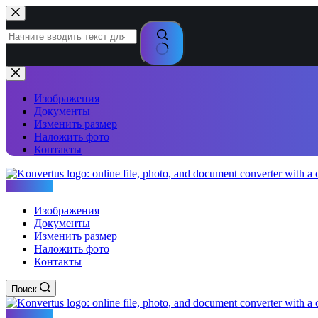
Перейти
к
сути
Ничего
не
найдено
Изображения
Документы
Изменить размер
Наложить фото
Контакты
Konvertus
Изображения
Документы
Изменить размер
Наложить фото
Контакты
Поиск
Konvertus