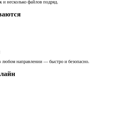
к и несколько файлов подряд.
ваются
я
d в любом направлении — быстро и безопасно.
нлайн