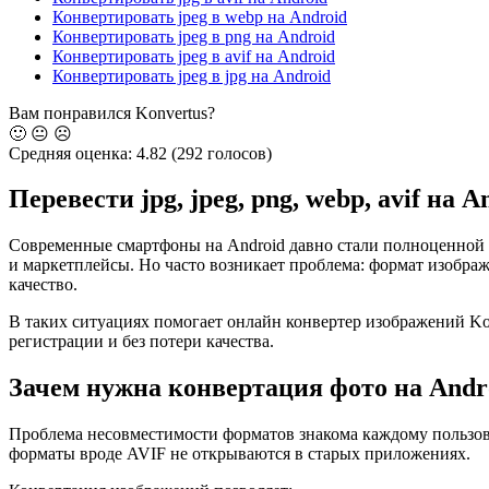
Конвертировать jpeg в webp на Android
Конвертировать jpeg в png на Android
Конвертировать jpeg в avif на Android
Конвертировать jpeg в jpg на Android
Вам понравился Konvertus?
🙂
😐
☹️
Средняя оценка:
4.82
(292 голосов)
Перевести jpg, jpeg, png, webp, avif на
Современные смартфоны на Android давно стали полноценной 
и маркетплейсы. Но часто возникает проблема: формат изображ
качество.
В таких ситуациях помогает онлайн конвертер изображений Konve
регистрации и без потери качества.
Зачем нужна конвертация фото на Andr
Проблема несовместимости форматов знакома каждому пользов
форматы вроде AVIF не открываются в старых приложениях.