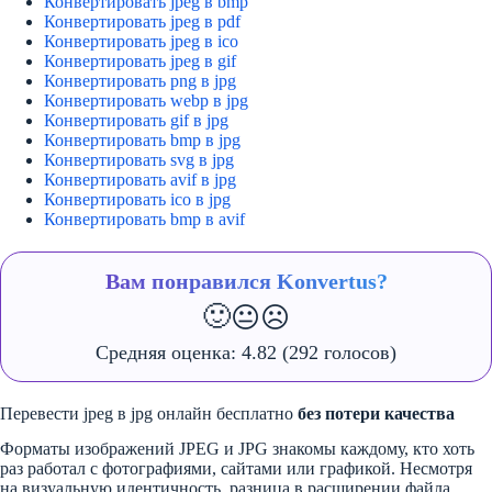
Конвертировать jpeg в bmp
Конвертировать jpeg в pdf
Конвертировать jpeg в ico
Конвертировать jpeg в gif
Конвертировать png в jpg
Конвертировать webp в jpg
Конвертировать gif в jpg
Конвертировать bmp в jpg
Конвертировать svg в jpg
Конвертировать avif в jpg
Конвертировать ico в jpg
Конвертировать bmp в avif
Вам понравился Konvertus?
🙂
😐
☹️
Средняя оценка:
4.82
(292 голосов)
Перевести jpeg в jpg онлайн бесплатно
без потери качества
Форматы изображений JPEG и JPG знакомы каждому, кто хоть
раз работал с фотографиями, сайтами или графикой. Несмотря
на визуальную идентичность, разница в расширении файла