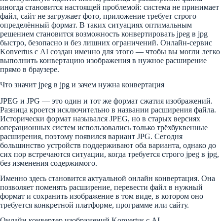
иногда становится настоящей проблемой: система не принимает
файл, сайт не загружает фото, приложение требует строго
определённый формат. В таких ситуациях оптимальным
решением становится возможность конвертировать jpeg в jpg
быстро, безопасно и без лишних ограничений. Онлайн-сервис
Konvertus с AI создан именно для этого — чтобы вы могли легко
выполнить конвертацию изображения в нужное расширение
прямо в браузере.
Что значит jpeg в jpg и зачем нужна конвертация
JPEG и JPG — это один и тот же формат сжатия изображений.
Разница кроется исключительно в названии расширения файла.
Исторически формат назывался JPEG, но в старых версиях
операционных систем использовались только трёхбуквенные
расширения, поэтому появился вариант JPG. Сегодня
большинство устройств поддерживают оба варианта, однако до
сих пор встречаются ситуации, когда требуется строго jpeg в jpg,
без изменения содержимого.
Именно здесь становится актуальной онлайн конвертация. Она
позволяет поменять расширение, перевести файл в нужный
формат и сохранить изображение в том виде, в котором оно
требуется конкретной платформе, программе или сайту.
Онлайн конвертер изображений Konvertus с AI