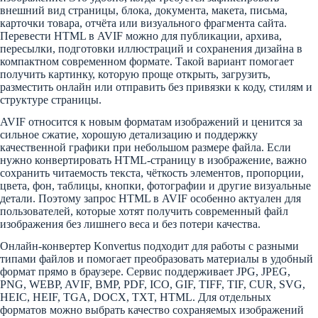
внешний вид страницы, блока, документа, макета, письма,
карточки товара, отчёта или визуального фрагмента сайта.
Перевести HTML в AVIF можно для публикации, архива,
пересылки, подготовки иллюстраций и сохранения дизайна в
компактном современном формате. Такой вариант помогает
получить картинку, которую проще открыть, загрузить,
разместить онлайн или отправить без привязки к коду, стилям и
структуре страницы.
AVIF относится к новым форматам изображений и ценится за
сильное сжатие, хорошую детализацию и поддержку
качественной графики при небольшом размере файла. Если
нужно конвертировать HTML-страницу в изображение, важно
сохранить читаемость текста, чёткость элементов, пропорции,
цвета, фон, таблицы, кнопки, фотографии и другие визуальные
детали. Поэтому запрос HTML в AVIF особенно актуален для
пользователей, которые хотят получить современный файл
изображения без лишнего веса и без потери качества.
Онлайн-конвертер Konvertus подходит для работы с разными
типами файлов и помогает преобразовать материалы в удобный
формат прямо в браузере. Сервис поддерживает JPG, JPEG,
PNG, WEBP, AVIF, BMP, PDF, ICO, GIF, TIFF, TIF, CUR, SVG,
HEIC, HEIF, TGA, DOCX, TXT, HTML. Для отдельных
форматов можно выбрать качество сохраняемых изображений