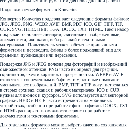
его универсальным инструментом для повседневной работы.
Поддерживаемые форматы в Konvertus
Конвертер Konvertus поддерживает следующие форматы файлов:
JPG, JPEG, PNG, WEBP, AVIF, BMP, PDF, ICO, GIF, TIFF, TIF,
CUR, SVG, HEIC, HEIF, TGA, DOCX, TXT, HTML. Такой набор
покрывает основные сценарии, связанные с изображениями,
документами, иконками, веб-графикой и текстовыми
материалами. Пользователь может работать с привычными
форматами и переводить файлы в более подходящий вид для
хранения, публикации или пересылки.
Поддержка JPG и JPEG полезна для фотографий и изображений
с множеством оттенков. PNG часто выбирают для графики,
скриншотов, схем и картинок с прозрачностью. WEBP и AVIF
относятся к современным веб-форматам, которые помогают
уменьшать вес изображений. BMP, TIFF и TIF могут встречаться
в старых архивах, сканах и рабочих материалах. ICO и CUR
нужны для иконок и курсоров. SVG используется для векторной
графики. HEIC и HEIF часто встречаются на мобильных
устройствах, особенно при работе с фотографиями. DOCX, TXT
и HTML расширяют возможности сервиса при работе с
документами и текстовыми форматами.
Для отдельных форматов можно выбрать качество сохраняемых