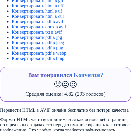
Конвертировать html в gif
Конвертировать html в tiff
Конвертировать html в tif
Конвертировать html в cur
Конвертировать pdf в avif
Конвертировать docx в avif
Конвертировать txt в avif
Конвертировать pdf в jpg
Конвертировать pdf в jpeg
Конвертировать pdf в png
Конвертировать pdf в webp
Конвертировать pdf в bmp
Вам понравился Konvertus?
🙂
😐
☹️
Средняя оценка:
4.82
(293 голосов)
Перевести HTML в AVIF онлайн бесплатно без потери качества
Формат HTML часто воспринимается как основа веб-страницы,
но в реальных задачах его нередко нужно сохранить как готовое
изображение. Это удобно, когда требуется зафиксировать