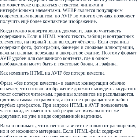
но может хуже справляться с текстом, линиями и
интерфейсными элементами. WEBP является популярным
современным вариантом, но AVIF во многих случаях позволяет
получить ещё более компактное изображение.
Когда нужно конвертировать документ, важно учитывать
содержание. Если в HTML много текста, таблиц и контрастных
элементов, на первый план выходит чёткость. Если страница
содержит фото, фотографии, баннеры и сложные иллюстрации,
важны плавные переходы и аккуратное сжатие. Поэтому формат
AVIF удобен для смешанного контента, где в одном
изображении могут быть и текстовые блоки, и графика.
Как изменить HTML на AVIF без потери качества
Фраза «без потери качества» в задачах конвертации обычно
означает, что готовое изображение должно выглядеть аккуратно:
текст остаётся читаемым, границы элементов не расплываются,
цветовая гамма сохраняется, а фото не превращается в набор
грубых артефактов. При запросе HTML в AVIF пользователь
часто ожидает именно такой результат: визуально тот же
документ, но уже в виде современной картинки.
Важно понимать, что качество зависит не только от расширения,
но и от исходного материала. Если HTML-файл содержит
изображения низкого разрешения, итоговая картинка не сможет