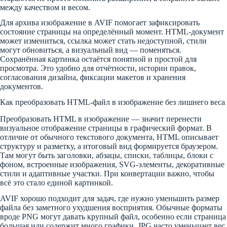
между качеством и весом.
Для архива изображение в AVIF помогает зафиксировать
состояние страницы на определённый момент. HTML-документ
может измениться, ссылка может стать недоступной, стили
могут обновиться, а визуальный вид — поменяться.
Сохранённая картинка остаётся понятной и простой для
просмотра. Это удобно для отчётности, истории правок,
согласования дизайна, фиксации макетов и хранения
документов.
Как преобразовать HTML-файл в изображение без лишнего веса
Преобразовать HTML в изображение — значит перенести
визуальное отображение страницы в графический формат. В
отличие от обычного текстового документа, HTML описывает
структуру и разметку, а итоговый вид формируется браузером.
Там могут быть заголовки, абзацы, списки, таблицы, блоки с
фоном, встроенные изображения, SVG-элементы, декоративные
стили и адаптивные участки. При конвертации важно, чтобы
всё это стало единой картинкой.
AVIF хорошо подходит для задач, где нужно уменьшить размер
файла без заметного ухудшения восприятия. Обычные форматы
вроде PNG могут давать крупный файл, особенно если страница
большая или содержит много графики. JPG часто уменьшает вес,