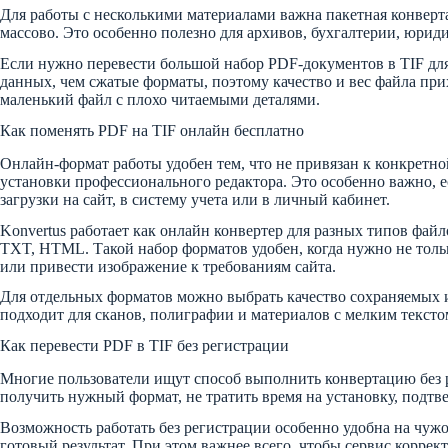
Для работы с несколькими материалами важна пакетная конверт
массово. Это особенно полезно для архивов, бухгалтерии, юриди
Если нужно перевести большой набор PDF-документов в TIF для
данных, чем сжатые форматы, поэтому качество и вес файла пр
маленький файл с плохо читаемыми деталями.
Как поменять PDF на TIF онлайн бесплатно
Онлайн-формат работы удобен тем, что не привязан к конкретно
установки профессионального редактора. Это особенно важно, е
загрузки на сайт, в систему учета или в личный кабинет.
Konvertus работает как онлайн конвертер для разных типов фа
TXT, HTML. Такой набор форматов удобен, когда нужно не тольк
или привести изображение к требованиям сайта.
Для отдельных форматов можно выбрать качество сохраняемых и
подходит для сканов, полиграфии и материалов с мелким тексто
Как перевести PDF в TIF без регистрации
Многие пользователи ищут способ выполнить конвертацию без ре
получить нужный формат, не тратить время на установку, подт
Возможность работать без регистрации особенно удобна на чужо
готовый результат. При этом важнее всего, чтобы сервис коррек