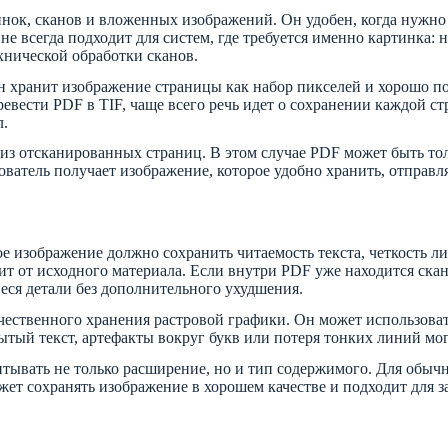
инок, сканов и вложенных изображений. Он удобен, когда нужно
не всегда подходит для систем, где требуется именно картинка:
хнической обработки сканов.
н хранит изображение страницы как набор пикселей и хорошо под
евести PDF в TIF, чаще всего речь идет о сохранении каждой с
л.
 из отсканированных страниц. В этом случае PDF может быть тол
ователь получает изображение, которое удобно хранить, отправля
вое изображение должно сохранить читаемость текста, четкость л
ит от исходного материала. Если внутри PDF уже находится скан
ся детали без дополнительного ухудшения.
чественного хранения растровой графики. Он может использовать
тый текст, артефакты вокруг букв или потеря тонких линий могу
тывать не только расширение, но и тип содержимого. Для обычн
может сохранять изображение в хорошем качестве и подходит для 