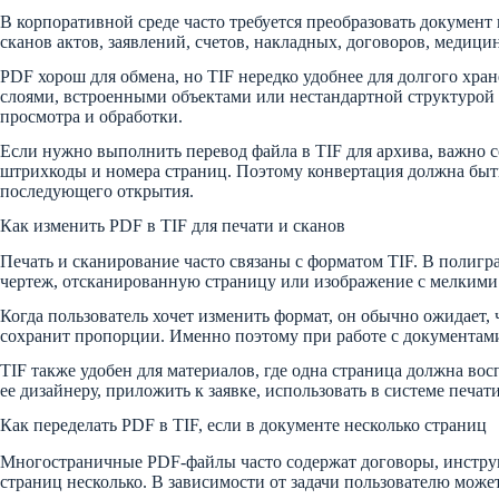
В корпоративной среде часто требуется преобразовать документ
сканов актов, заявлений, счетов, накладных, договоров, медиц
PDF хорош для обмена, но TIF нередко удобнее для долгого хр
слоями, встроенными объектами или нестандартной структурой 
просмотра и обработки.
Если нужно выполнить перевод файла в TIF для архива, важно 
штрихкоды и номера страниц. Поэтому конвертация должна быть 
последующего открытия.
Как изменить PDF в TIF для печати и сканов
Печать и сканирование часто связаны с форматом TIF. В полигр
чертеж, отсканированную страницу или изображение с мелкими 
Когда пользователь хочет изменить формат, он обычно ожидает,
сохранит пропорции. Именно поэтому при работе с документами
TIF также удобен для материалов, где одна страница должна во
ее дизайнеру, приложить к заявке, использовать в системе печа
Как переделать PDF в TIF, если в документе несколько страниц
Многостраничные PDF-файлы часто содержат договоры, инструкци
страниц несколько. В зависимости от задачи пользователю мож