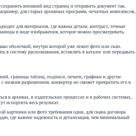
 сохранить внешний вид страниц и отправить документ так,
 например, для старых архивных программ, печатных комплексов,
ходит для материалов, где важны детали, контраст, точные
траницы в виде изображения, которое можно просматривать,
ько оболочкой, внутри которой уже лежит фото или скан.
ть в систему распознавания, вставлять в каталог или передавать
иний, границы таблиц, подписи, печати, графики и другие
 с низким разрешением, конвертер не сможет превратить его в
ся в архивах, в издательских процессах и в рабочих системах,
т испортить весь результат.
ой картинки или фото требования одни, для скана договора
задач, где важнее надежность и детализация, чем минимальный