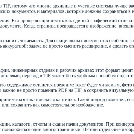
 в TIF, потому что многие архивные и учетные системы лучше р
инских документов и материалов, которые должны сохраняться в 
анения. Его проще воспринимать как единый графический отпеча
документа. Когда страница превращается в изображение, внешни
сохранить читаемость. Для официальных документов особенно з
аккуратной: задача не просто сменить расширение, а сделать ст
афии, инженерных отделах и рабочих архивах этот формат ценят
деталями, перевод в TIF может быть удобным способом подгото
 что содержимое останется прежним: текст будет читаемым, фото
 важно не просто поменять PDF на TIF, а сохранить визуальную
сприниматься как отдельная картинка. Такой подход помогает, е
ти или сохранить как самостоятельное изображение.
и, каталоги, отчеты и сканы пачки документов. При конвертаци
ет понадобиться один многостраничный TIF или отдельные изоб