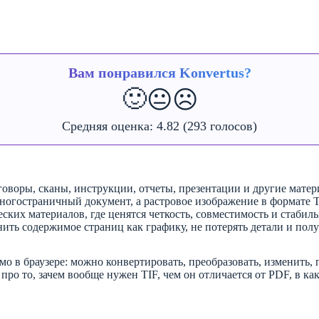
Вам понравился Konvertus?
🙂
😐
☹️
Средняя оценка:
4.82
(293 голосов)
оворы, сканы, инструкции, отчеты, презентации и другие матер
ногостраничный документ, а растровое изображение в формате T
ких материалов, где ценятся четкость, совместимость и стабиль
анить содержимое страниц как графику, не потерять детали и п
о в браузере: можно конвертировать, преобразовать, изменить, 
ро то, зачем вообще нужен TIF, чем он отличается от PDF, в ка