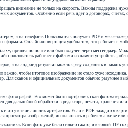
обращать внимание не только на скорость. Важны поддержка нуж
емых документов. Особенно если речь идет о договорах, счетах,
тером, а на телефоне. Пользователь получает PDF в мессенджере
ого формата. Онлайн-конвертация удобна тем, что работает в мо
йлах», пришел по почте или был получен через мессенджер. Мож
жий: пользователь работает с файлами из памяти устройства, обл
джеров, а на андроид результат можно сразу сохранить в память у
о важно, чтобы итоговое изображение не стало хуже исходника. 
змер. Для сканов и официальных документов обычно разумнее вы
ько фотографий. Это может быть портфолио, скан фотоматериала,
н для дальнейшей обработки в редакторе, печати, хранения или
сть и отсутствие лишних артефактов. Если в PDF находится карт
я просмотра изображений, использовать в рабочем архиве или п
сходника. Если фото уже было сильно сжато, итоговый TIF сохра