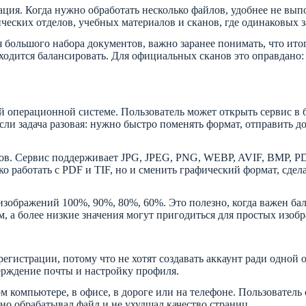
ация. Когда нужно обработать несколько файлов, удобнее не вы
ческих отделов, учебных материалов и сканов, где одинаковых з
 большого набора документов, важно заранее понимать, что ито
иходится балансировать. Для официальных сканов это оправдано
й операционной системе. Пользователь может открыть сервис в б
сли задача разовая: нужно быстро поменять формат, отправить 
йлов. Сервис поддерживает JPG, JPEG, PNG, WEBP, AVIF, BMP, P
о работать с PDF и TIF, но и сменить графический формат, сдел
зображений 100%, 90%, 80%, 60%. Это полезно, когда важен бал
м, а более низкие значения могут пригодиться для простых изоб
гистрации, потому что не хотят создавать аккаунт ради одной о
верждение почты и настройку профиля.
м компьютере, в офисе, в дороге или на телефоне. Пользователь
тно обрабатывал файл и не ухудшал качество страниц.