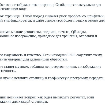
аботают с изображениями страниц. Особенно это актуально для
неизменном виде.
ток страницы. Такой подход снижает риск проблем со шрифтами,
й вид фиксируется, и файл становится более предсказуемым для
начимы мелкие реквизиты, подписи, печати, QR-коды,
абильное изображение, пригодное для хранения, отправки и
 за надежность и качество. Если исходный PDF содержит схему,
вить материал для дальнейшей обработки.
 не станет мутным, таблицы не потеряют линии, а изображение
 точность.
сли нужно вставить страницу в графическую программу, передать
и возникает вопрос: как будет выглядеть результат, если
ражения для каждой страницы.