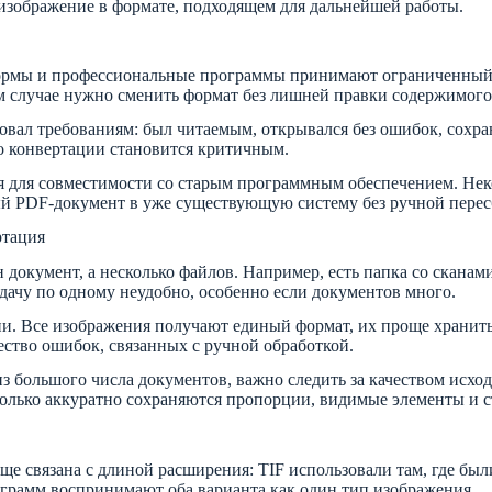
 изображение в формате, подходящем для дальнейшей работы.
ормы и профессиональные программы принимают ограниченный н
ком случае нужно сменить формат без лишней правки содержимого
вовал требованиям: был читаемым, открывался без ошибок, сохр
во конвертации становится критичным.
я для совместимости со старым программным обеспечением. Нек
ый PDF-документ в уже существующую систему без ручной перес
ртация
н документ, а несколько файлов. Например, есть папка со скана
дачу по одному неудобно, особенно если документов много.
и. Все изображения получают единый формат, их проще хранить,
ство ошибок, связанных с ручной обработкой.
з большого числа документов, важно следить за качеством исхо
сколько аккуратно сохраняются пропорции, видимые элементы и с
аще связана с длиной расширения: TIF использовали там, где бы
ограмм воспринимают оба варианта как один тип изображения.