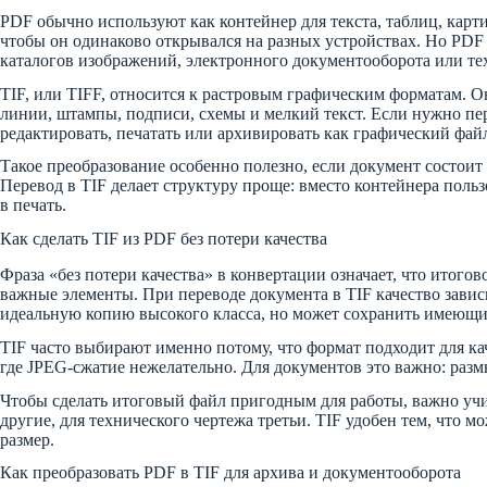
PDF обычно используют как контейнер для текста, таблиц, карт
чтобы он одинаково открывался на разных устройствах. Но PDF 
каталогов изображений, электронного документооборота или те
TIF, или TIFF, относится к растровым графическим форматам. О
линии, штампы, подписи, схемы и мелкий текст. Если нужно пер
редактировать, печатать или архивировать как графический фай
Такое преобразование особенно полезно, если документ состоит
Перевод в TIF делает структуру проще: вместо контейнера польз
в печать.
Как сделать TIF из PDF без потери качества
Фраза «без потери качества» в конвертации означает, что итого
важные элементы. При переводе документа в TIF качество завис
идеальную копию высокого класса, но может сохранить имеющие
TIF часто выбирают именно потому, что формат подходит для ка
где JPEG-сжатие нежелательно. Для документов это важно: размы
Чтобы сделать итоговый файл пригодным для работы, важно учи
другие, для технического чертежа третьи. TIF удобен тем, что 
размер.
Как преобразовать PDF в TIF для архива и документооборота