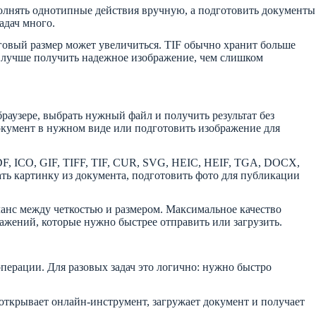
полнять однотипные действия вручную, а подготовить документы
адач много.
говый размер может увеличиться. TIF обычно хранит больше
: лучше получить надежное изображение, чем слишком
раузере, выбрать нужный файл и получить результат без
документ в нужном виде или подготовить изображение для
DF, ICO, GIF, TIFF, TIF, CUR, SVG, HEIC, HEIF, TGA, DOCX,
ать картинку из документа, подготовить фото для публикации
анс между четкостью и размером. Максимальное качество
ражений, которые нужно быстрее отправить или загрузить.
перации. Для разовых задач это логично: нужно быстро
 открывает онлайн-инструмент, загружает документ и получает