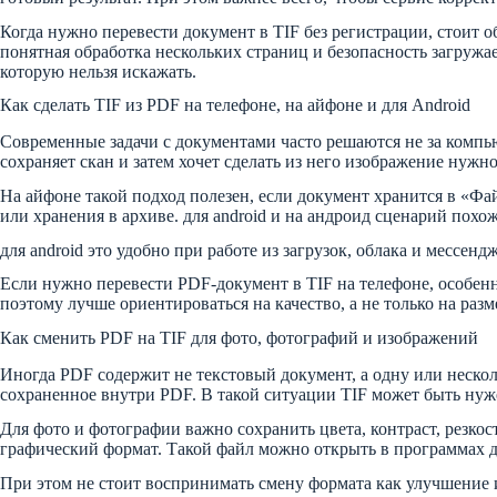
Когда нужно перевести документ в TIF без регистрации, стоит 
понятная обработка нескольких страниц и безопасность загружа
которую нельзя искажать.
Как сделать TIF из PDF на телефоне, на айфоне и для Android
Современные задачи с документами часто решаются не за компью
сохраняет скан и затем хочет сделать из него изображение нужн
На айфоне такой подход полезен, если документ хранится в «Фа
или хранения в архиве. для android и на андроид сценарий похо
для android это удобно при работе из загрузок, облака и мессен
Если нужно перевести PDF-документ в TIF на телефоне, особенн
поэтому лучше ориентироваться на качество, а не только на ра
Как сменить PDF на TIF для фото, фотографий и изображений
Иногда PDF содержит не текстовый документ, а одну или нескол
сохраненное внутри PDF. В такой ситуации TIF может быть нуже
Для фото и фотографии важно сохранить цвета, контраст, резко
графический формат. Такой файл можно открыть в программах дл
При этом не стоит воспринимать смену формата как улучшение и