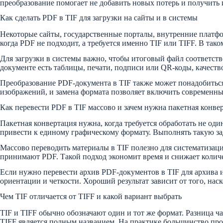
преобразование помогает не добавить новых потерь и получить
Как сделать PDF в TIF для загрузки на сайты и в системы
Некоторые сайты, государственные порталы, внутренние платф
когда PDF не подходит, а требуется именно TIF или TIFF. В та
Для загрузки в системы важно, чтобы итоговый файл соответст
документе есть таблицы, печати, подписи или QR-коды, качест
Преобразование PDF-документа в TIF также может понадобитьс
изображений, и замена формата позволяет включить современн
Как перевести PDF в TIF массово и зачем нужна пакетная конве
Пакетная конвертация нужна, когда требуется обработать не оди
привести к единому графическому формату. Выполнять такую за
Массово переводить материалы в TIF полезно для систематизаци
принимают PDF. Такой подход экономит время и снижает количе
Если нужно перевести архив PDF-документов в TIF для архива и
ориентации и четкости. Хороший результат зависит от того, на
Чем TIF отличается от TIFF и какой вариант выбрать
TIF и TIFF обычно обозначают один и тот же формат. Разница ч
TIFF является полным названием. На практике большинство пр