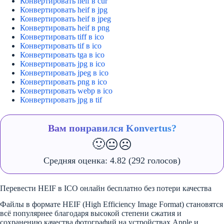
Конвертировать heif в cur
Конвертировать heif в jpg
Конвертировать heif в jpeg
Конвертировать heif в png
Конвертировать tiff в ico
Конвертировать tif в ico
Конвертировать tga в ico
Конвертировать jpg в ico
Конвертировать jpeg в ico
Конвертировать png в ico
Конвертировать webp в ico
Конвертировать jpg в tif
Вам понравился Konvertus?
🙂
😐
☹️
Средняя оценка:
4.82
(292 голосов)
Перевести HEIF в ICO онлайн бесплатно без потери качества
Файлы в формате HEIF (High Efficiency Image Format) становятся
всё популярнее благодаря высокой степени сжатия и
сохранению качества фотографий на устройствах Apple и