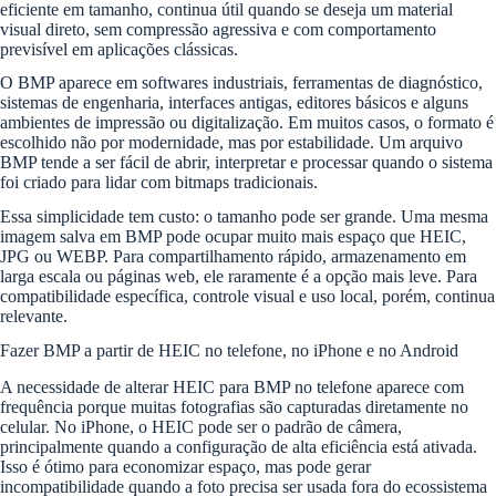
eficiente em tamanho, continua útil quando se deseja um material
visual direto, sem compressão agressiva e com comportamento
previsível em aplicações clássicas.
O BMP aparece em softwares industriais, ferramentas de diagnóstico,
sistemas de engenharia, interfaces antigas, editores básicos e alguns
ambientes de impressão ou digitalização. Em muitos casos, o formato é
escolhido não por modernidade, mas por estabilidade. Um arquivo
BMP tende a ser fácil de abrir, interpretar e processar quando o sistema
foi criado para lidar com bitmaps tradicionais.
Essa simplicidade tem custo: o tamanho pode ser grande. Uma mesma
imagem salva em BMP pode ocupar muito mais espaço que HEIC,
JPG ou WEBP. Para compartilhamento rápido, armazenamento em
larga escala ou páginas web, ele raramente é a opção mais leve. Para
compatibilidade específica, controle visual e uso local, porém, continua
relevante.
Fazer BMP a partir de HEIC no telefone, no iPhone e no Android
A necessidade de alterar HEIC para BMP no telefone aparece com
frequência porque muitas fotografias são capturadas diretamente no
celular. No iPhone, o HEIC pode ser o padrão de câmera,
principalmente quando a configuração de alta eficiência está ativada.
Isso é ótimo para economizar espaço, mas pode gerar
incompatibilidade quando a foto precisa ser usada fora do ecossistema