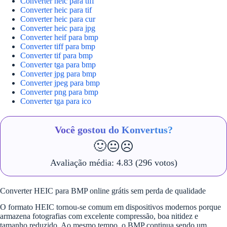
Converter heic para tiff
Converter heic para tif
Converter heic para cur
Converter heic para jpg
Converter heif para bmp
Converter tiff para bmp
Converter tif para bmp
Converter tga para bmp
Converter jpg para bmp
Converter jpeg para bmp
Converter png para bmp
Converter tga para ico
Você gostou do Konvertus?
🙂
😐
☹️
Avaliação média:
4.83
(296 votos)
Converter HEIC para BMP online grátis sem perda de qualidade
O formato HEIC tornou-se comum em dispositivos modernos porque
armazena fotografias com excelente compressão, boa nitidez e
tamanho reduzido. Ao mesmo tempo, o BMP continua sendo um