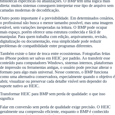
bibliotecas específicas ou atualizações. O BMP tem uma lógica mais
direta: muitos sistemas conseguem interpretar esse tipo de arquivo sem
camadas modernas de decodificação.
Outro ponto importante é a previsibilidade. Em determinados cenários,
o profissional não busca o menor tamanho possível, mas uma imagem
estável, sem variações inesperadas na leitura. O BMP pode ocupar
mais espaço, porém oferece uma estrutura conhecida e fácil de
manipular. Para quem trabalha com edição, arquivamento, revisão,
digitalização ou documentação, essa simplicidade pode reduzir
problemas de compatibilidade entre programas diferentes.
Também existe o fator de troca entre ecossistemas. Fotografias feitas
no iPhone podem ser salvas em HEIC por padrão. Ao transferir esse
conteúdo para computadores Windows, sistemas internos, plataformas
de impressão ou ferramentas antigas, o usuário pode precisar alterar o
formato para algo mais universal. Nesse contexto, o BMP funciona
como uma alternativa conservadora, especialmente quando o objetivo é
abrir, visualizar ou preservar cada detalhe visível sem depender do
suporte nativo ao HEIC.
Transformar HEIC para BMP sem perda de qualidade: o que isso
significa
Falar em conversão sem perda de qualidade exige precisão. O HEIC
geralmente usa compressão eficiente, enquanto o BMP é conhecido