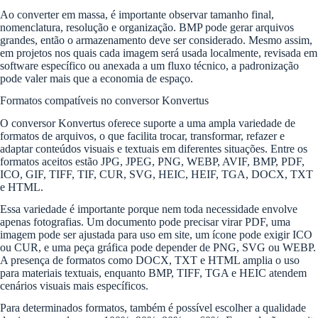
Ao converter em massa, é importante observar tamanho final,
nomenclatura, resolução e organização. BMP pode gerar arquivos
grandes, então o armazenamento deve ser considerado. Mesmo assim,
em projetos nos quais cada imagem será usada localmente, revisada em
software específico ou anexada a um fluxo técnico, a padronização
pode valer mais que a economia de espaço.
Formatos compatíveis no conversor Konvertus
O conversor Konvertus oferece suporte a uma ampla variedade de
formatos de arquivos, o que facilita trocar, transformar, refazer e
adaptar conteúdos visuais e textuais em diferentes situações. Entre os
formatos aceitos estão JPG, JPEG, PNG, WEBP, AVIF, BMP, PDF,
ICO, GIF, TIFF, TIF, CUR, SVG, HEIC, HEIF, TGA, DOCX, TXT
e HTML.
Essa variedade é importante porque nem toda necessidade envolve
apenas fotografias. Um documento pode precisar virar PDF, uma
imagem pode ser ajustada para uso em site, um ícone pode exigir ICO
ou CUR, e uma peça gráfica pode depender de PNG, SVG ou WEBP.
A presença de formatos como DOCX, TXT e HTML amplia o uso
para materiais textuais, enquanto BMP, TIFF, TGA e HEIC atendem
cenários visuais mais específicos.
Para determinados formatos, também é possível escolher a qualidade