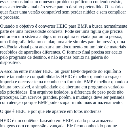
esses termos indicam o mesmo problema prático: o conteúdo existe,
mas a extensão atual não serve para o destino pretendido. O usuário
quer fazer uma versão compatível sem perder nitidez e sem complicar
o processo.
Quando o objetivo é converter HEIC para BMP, a busca normalmente
parte de uma necessidade concreta. Pode ser uma figura que precisa
entrar em um sistema antigo, uma captura enviada por outra pessoa,
uma fotografia feita no celular, uma arte simples para impressão, uma
evidência visual para anexar a um documento ou um lote de materiais
recebidos de aparelhos diferentes. O formato final precisa ser aceito
pelo programa de destino, e não apenas bonito na galeria do
dispositivo.
A escolha entre manter HEIC ou gerar BMP depende do equilíbrio
entre tamanho e compatibilidade. HEIC é melhor quando o espaço
importa e o ecossistema reconhece o formato. BMP é melhor quando a
leitura previsível, a simplicidade e a abertura em programas variados
são prioridades. Em arquivos isolados, a diferença de peso pode não
preocupar. Em acervos grandes, porém, a mudança deve ser pensada
com atenção porque BMP pode ocupar muito mais armazenamento.
O que é HEIC e por que ele aparece em fotos modernas
HEIC é um contêiner baseado em HEIF, criado para armazenar
imagens com compressão avançada. Ele ficou conhecido porque