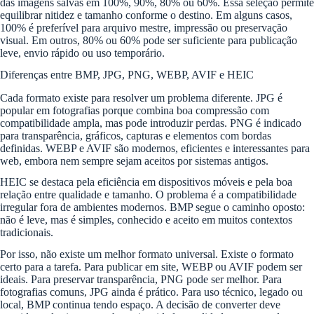
das imagens salvas em 100%, 90%, 80% ou 60%. Essa seleção permite
equilibrar nitidez e tamanho conforme o destino. Em alguns casos,
100% é preferível para arquivo mestre, impressão ou preservação
visual. Em outros, 80% ou 60% pode ser suficiente para publicação
leve, envio rápido ou uso temporário.
Diferenças entre BMP, JPG, PNG, WEBP, AVIF e HEIC
Cada formato existe para resolver um problema diferente. JPG é
popular em fotografias porque combina boa compressão com
compatibilidade ampla, mas pode introduzir perdas. PNG é indicado
para transparência, gráficos, capturas e elementos com bordas
definidas. WEBP e AVIF são modernos, eficientes e interessantes para
web, embora nem sempre sejam aceitos por sistemas antigos.
HEIC se destaca pela eficiência em dispositivos móveis e pela boa
relação entre qualidade e tamanho. O problema é a compatibilidade
irregular fora de ambientes modernos. BMP segue o caminho oposto:
não é leve, mas é simples, conhecido e aceito em muitos contextos
tradicionais.
Por isso, não existe um melhor formato universal. Existe o formato
certo para a tarefa. Para publicar em site, WEBP ou AVIF podem ser
ideais. Para preservar transparência, PNG pode ser melhor. Para
fotografias comuns, JPG ainda é prático. Para uso técnico, legado ou
local, BMP continua tendo espaço. A decisão de converter deve