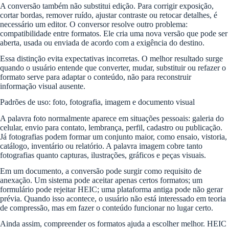
A conversão também não substitui edição. Para corrigir exposição,
cortar bordas, remover ruído, ajustar contraste ou retocar detalhes, é
necessário um editor. O conversor resolve outro problema:
compatibilidade entre formatos. Ele cria uma nova versão que pode ser
aberta, usada ou enviada de acordo com a exigência do destino.
Essa distinção evita expectativas incorretas. O melhor resultado surge
quando o usuário entende que converter, mudar, substituir ou refazer o
formato serve para adaptar o conteúdo, não para reconstruir
informação visual ausente.
Padrões de uso: foto, fotografia, imagem e documento visual
A palavra foto normalmente aparece em situações pessoais: galeria do
celular, envio para contato, lembrança, perfil, cadastro ou publicação.
Já fotografias podem formar um conjunto maior, como ensaio, vistoria,
catálogo, inventário ou relatório. A palavra imagem cobre tanto
fotografias quanto capturas, ilustrações, gráficos e peças visuais.
Em um documento, a conversão pode surgir como requisito de
anexação. Um sistema pode aceitar apenas certos formatos; um
formulário pode rejeitar HEIC; uma plataforma antiga pode não gerar
prévia. Quando isso acontece, o usuário não está interessado em teoria
de compressão, mas em fazer o conteúdo funcionar no lugar certo.
Ainda assim, compreender os formatos ajuda a escolher melhor. HEIC