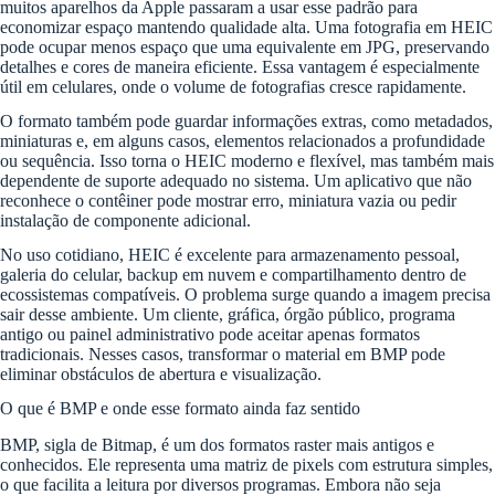
muitos aparelhos da Apple passaram a usar esse padrão para
economizar espaço mantendo qualidade alta. Uma fotografia em HEIC
pode ocupar menos espaço que uma equivalente em JPG, preservando
detalhes e cores de maneira eficiente. Essa vantagem é especialmente
útil em celulares, onde o volume de fotografias cresce rapidamente.
O formato também pode guardar informações extras, como metadados,
miniaturas e, em alguns casos, elementos relacionados a profundidade
ou sequência. Isso torna o HEIC moderno e flexível, mas também mais
dependente de suporte adequado no sistema. Um aplicativo que não
reconhece o contêiner pode mostrar erro, miniatura vazia ou pedir
instalação de componente adicional.
No uso cotidiano, HEIC é excelente para armazenamento pessoal,
galeria do celular, backup em nuvem e compartilhamento dentro de
ecossistemas compatíveis. O problema surge quando a imagem precisa
sair desse ambiente. Um cliente, gráfica, órgão público, programa
antigo ou painel administrativo pode aceitar apenas formatos
tradicionais. Nesses casos, transformar o material em BMP pode
eliminar obstáculos de abertura e visualização.
O que é BMP e onde esse formato ainda faz sentido
BMP, sigla de Bitmap, é um dos formatos raster mais antigos e
conhecidos. Ele representa uma matriz de pixels com estrutura simples,
o que facilita a leitura por diversos programas. Embora não seja