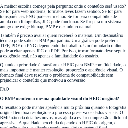
A melhor escolha começa pela pergunta: onde o conteúdo será usado?
Se for para web moderna, formatos leves fazem sentido. Se for para
transparência, PNG pode ser melhor. Se for para compatibilidade
ampla com fotografias, JPG pode funcionar. Se for para um sistema
antigo que exige bitmap, BMP é o caminho natural.
Também é preciso avaliar quem receberá o material. Um destinatário
técnico pode solicitar BMP por padrão. Uma gráfica pode preferir
TIFF, PDF ou PNG dependendo do trabalho. Um formulário online
pode aceitar apenas JPG ou PDF. Por isso, trocar formato deve seguir
a exigência real, não apenas a familiaridade do usuário.
Quando a prioridade é transformar HEIC para BMP com fidelidade, o
mais importante é manter resolução, proporção e aparência visual. O
formato final deve resolver o problema de compatibilidade sem
prejudicar o conteúdo que motivou a conversão.
FAQ
O BMP mantém a mesma qualidade visual do HEIC original?
O resultado pode manter aparência muito próxima quando a fotografia
original tem boa resolução e o processo preserva os dados visuais. O
BMP não cria detalhes novos, mas ajuda a evitar compressão adicional
agressiva. A qualidade percebida depende do HEIC de origem, da
resolução e do visualizador usado para abrir o material final.