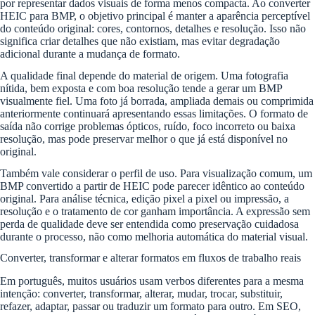
por representar dados visuais de forma menos compacta. Ao converter
HEIC para BMP, o objetivo principal é manter a aparência perceptível
do conteúdo original: cores, contornos, detalhes e resolução. Isso não
significa criar detalhes que não existiam, mas evitar degradação
adicional durante a mudança de formato.
A qualidade final depende do material de origem. Uma fotografia
nítida, bem exposta e com boa resolução tende a gerar um BMP
visualmente fiel. Uma foto já borrada, ampliada demais ou comprimida
anteriormente continuará apresentando essas limitações. O formato de
saída não corrige problemas ópticos, ruído, foco incorreto ou baixa
resolução, mas pode preservar melhor o que já está disponível no
original.
Também vale considerar o perfil de uso. Para visualização comum, um
BMP convertido a partir de HEIC pode parecer idêntico ao conteúdo
original. Para análise técnica, edição pixel a pixel ou impressão, a
resolução e o tratamento de cor ganham importância. A expressão sem
perda de qualidade deve ser entendida como preservação cuidadosa
durante o processo, não como melhoria automática do material visual.
Converter, transformar e alterar formatos em fluxos de trabalho reais
Em português, muitos usuários usam verbos diferentes para a mesma
intenção: converter, transformar, alterar, mudar, trocar, substituir,
refazer, adaptar, passar ou traduzir um formato para outro. Em SEO,