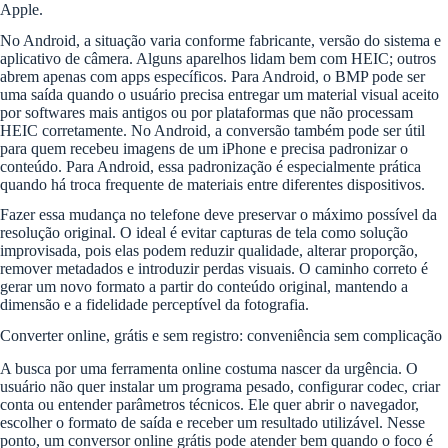
Apple.
No Android, a situação varia conforme fabricante, versão do sistema e
aplicativo de câmera. Alguns aparelhos lidam bem com HEIC; outros
abrem apenas com apps específicos. Para Android, o BMP pode ser
uma saída quando o usuário precisa entregar um material visual aceito
por softwares mais antigos ou por plataformas que não processam
HEIC corretamente. No Android, a conversão também pode ser útil
para quem recebeu imagens de um iPhone e precisa padronizar o
conteúdo. Para Android, essa padronização é especialmente prática
quando há troca frequente de materiais entre diferentes dispositivos.
Fazer essa mudança no telefone deve preservar o máximo possível da
resolução original. O ideal é evitar capturas de tela como solução
improvisada, pois elas podem reduzir qualidade, alterar proporção,
remover metadados e introduzir perdas visuais. O caminho correto é
gerar um novo formato a partir do conteúdo original, mantendo a
dimensão e a fidelidade perceptível da fotografia.
Converter online, grátis e sem registro: conveniência sem complicação
A busca por uma ferramenta online costuma nascer da urgência. O
usuário não quer instalar um programa pesado, configurar codec, criar
conta ou entender parâmetros técnicos. Ele quer abrir o navegador,
escolher o formato de saída e receber um resultado utilizável. Nesse
ponto, um conversor online grátis pode atender bem quando o foco é