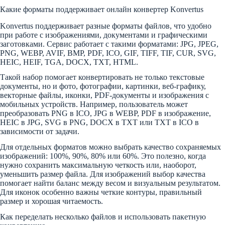
Какие форматы поддерживает онлайн конвертер Konvertus
Konvertus поддерживает разные форматы файлов, что удобно
при работе с изображениями, документами и графическими
заготовками. Сервис работает с такими форматами: JPG, JPEG,
PNG, WEBP, AVIF, BMP, PDF, ICO, GIF, TIFF, TIF, CUR, SVG,
HEIC, HEIF, TGA, DOCX, TXT, HTML.
Такой набор помогает конвертировать не только текстовые
документы, но и фото, фотографии, картинки, веб-графику,
векторные файлы, иконки, PDF-документы и изображения с
мобильных устройств. Например, пользователь может
преобразовать PNG в ICO, JPG в WEBP, PDF в изображение,
HEIC в JPG, SVG в PNG, DOCX в TXT или TXT в ICO в
зависимости от задачи.
Для отдельных форматов можно выбрать качество сохраняемых
изображений: 100%, 90%, 80% или 60%. Это полезно, когда
нужно сохранить максимальную четкость или, наоборот,
уменьшить размер файла. Для изображений выбор качества
помогает найти баланс между весом и визуальным результатом.
Для иконок особенно важны четкие контуры, правильный
размер и хорошая читаемость.
Как переделать несколько файлов и использовать пакетную