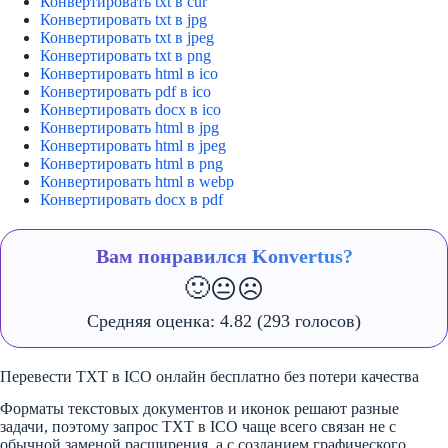
Конвертировать txt в cur
Конвертировать txt в jpg
Конвертировать txt в jpeg
Конвертировать txt в png
Конвертировать html в ico
Конвертировать pdf в ico
Конвертировать docx в ico
Конвертировать html в jpg
Конвертировать html в jpeg
Конвертировать html в png
Конвертировать html в webp
Конвертировать docx в pdf
Вам понравился Konvertus?
🙂
😐
☹️
Средняя оценка:
4.82
(293 голосов)
Перевести TXT в ICO онлайн бесплатно без потери качества
Форматы текстовых документов и иконок решают разные
задачи, поэтому запрос TXT в ICO чаще всего связан не с
обычной заменой расширения, а с созданием графического