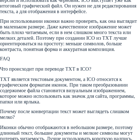
версии и использовать как черновик. ICO выступает уже как
итоговый графический файл. Он нужен не для редактирования
текста, а для отображения в интерфейсе.
При использовании иконки важно проверять, как она выглядит
в маленьком размере. Даже качественное изображение может
быть плохо читаемым, если в нем слишком много текста или
мелких деталей. Поэтому при создании ICO из TXT лучше
ориентироваться на простоту: меньше символов, больше
контраста, понятная форма и аккуратная композиция.
FAQ
Что происходит при переводе TXT в ICO?
TXT является текстовым документом, а ICO относится к
графическим форматам иконок. При таком преобразовании
содержимое файла становится визуальным изображением,
которое можно использовать как значок для сайта, программы,
папки или ярлыка.
Почему после конвертации текст может выглядеть слишком
мелко?
Иконки обычно отображаются в небольшом размере, поэтому
длинный текст, большие документы и мелкие символы могут
потерять читаемость. Лучше использовать короткую надпись,