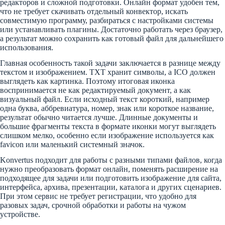
редакторов и сложной подготовки. Онлайн формат удобен тем,
что не требует скачивать отдельный конвектор, искать
совместимую программу, разбираться с настройками системы
или устанавливать плагины. Достаточно работать через браузер,
а результат можно сохранить как готовый файл для дальнейшего
использования.
Главная особенность такой задачи заключается в разнице между
текстом и изображением. TXT хранит символы, а ICO должен
выглядеть как картинка. Поэтому итоговая иконка
воспринимается не как редактируемый документ, а как
визуальный файл. Если исходный текст короткий, например
одна буква, аббревиатура, номер, знак или короткое название,
результат обычно читается лучше. Длинные документы и
большие фрагменты текста в формате иконки могут выглядеть
слишком мелко, особенно если изображение используется как
favicon или маленький системный значок.
Konvertus подходит для работы с разными типами файлов, когда
нужно преобразовать формат онлайн, поменять расширение на
подходящее для задачи или подготовить изображение для сайта,
интерфейса, архива, презентации, каталога и других сценариев.
При этом сервис не требует регистрации, что удобно для
разовых задач, срочной обработки и работы на чужом
устройстве.