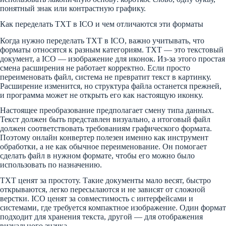
понятный знак или контрастную графику.
Как переделать TXT в ICO и чем отличаются эти форматы
Когда нужно переделать TXT в ICO, важно учитывать, что
форматы относятся к разным категориям. TXT — это текстовый
документ, а ICO — изображение для иконок. Из-за этого простая
смена расширения не работает корректно. Если просто
переименовать файл, система не превратит текст в картинку.
Расширение изменится, но структура файла останется прежней,
и программа может не открыть его как настоящую иконку.
Настоящее преобразование предполагает смену типа данных.
Текст должен быть представлен визуально, а итоговый файл
должен соответствовать требованиям графического формата.
Поэтому онлайн конвертер полезен именно как инструмент
обработки, а не как обычное переименование. Он помогает
сделать файл в нужном формате, чтобы его можно было
использовать по назначению.
TXT ценят за простоту. Такие документы мало весят, быстро
открываются, легко пересылаются и не зависят от сложной
верстки. ICO ценят за совместимость с интерфейсами и
системами, где требуется компактное изображение. Один формат
подходит для хранения текста, другой — для отображения
визуального значка.