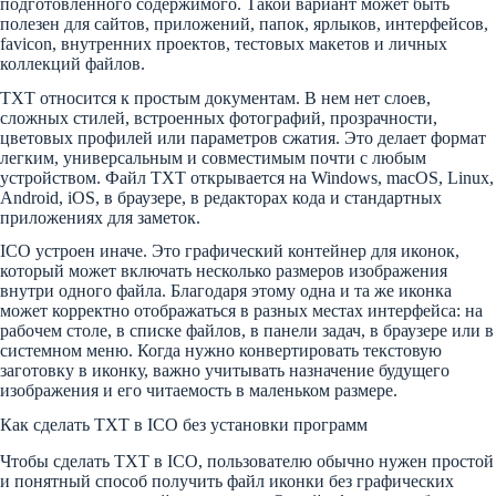
подготовленного содержимого. Такой вариант может быть
полезен для сайтов, приложений, папок, ярлыков, интерфейсов,
favicon, внутренних проектов, тестовых макетов и личных
коллекций файлов.
TXT относится к простым документам. В нем нет слоев,
сложных стилей, встроенных фотографий, прозрачности,
цветовых профилей или параметров сжатия. Это делает формат
легким, универсальным и совместимым почти с любым
устройством. Файл TXT открывается на Windows, macOS, Linux,
Android, iOS, в браузере, в редакторах кода и стандартных
приложениях для заметок.
ICO устроен иначе. Это графический контейнер для иконок,
который может включать несколько размеров изображения
внутри одного файла. Благодаря этому одна и та же иконка
может корректно отображаться в разных местах интерфейса: на
рабочем столе, в списке файлов, в панели задач, в браузере или в
системном меню. Когда нужно конвертировать текстовую
заготовку в иконку, важно учитывать назначение будущего
изображения и его читаемость в маленьком размере.
Как сделать TXT в ICO без установки программ
Чтобы сделать TXT в ICO, пользователю обычно нужен простой
и понятный способ получить файл иконки без графических