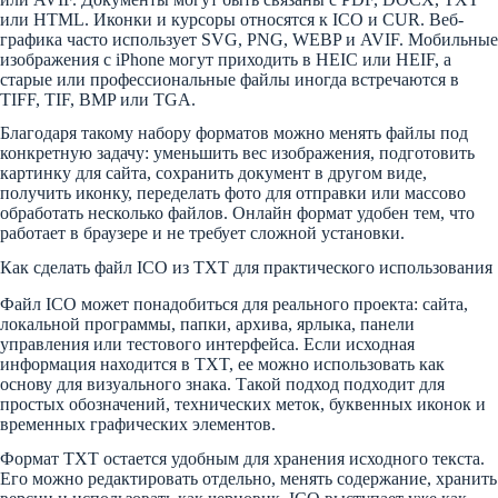
или HTML. Иконки и курсоры относятся к ICO и CUR. Веб-
графика часто использует SVG, PNG, WEBP и AVIF. Мобильные
изображения с iPhone могут приходить в HEIC или HEIF, а
старые или профессиональные файлы иногда встречаются в
TIFF, TIF, BMP или TGA.
Благодаря такому набору форматов можно менять файлы под
конкретную задачу: уменьшить вес изображения, подготовить
картинку для сайта, сохранить документ в другом виде,
получить иконку, переделать фото для отправки или массово
обработать несколько файлов. Онлайн формат удобен тем, что
работает в браузере и не требует сложной установки.
Как сделать файл ICO из TXT для практического использования
Файл ICO может понадобиться для реального проекта: сайта,
локальной программы, папки, архива, ярлыка, панели
управления или тестового интерфейса. Если исходная
информация находится в TXT, ее можно использовать как
основу для визуального знака. Такой подход подходит для
простых обозначений, технических меток, буквенных иконок и
временных графических элементов.
Формат TXT остается удобным для хранения исходного текста.
Его можно редактировать отдельно, менять содержание, хранить