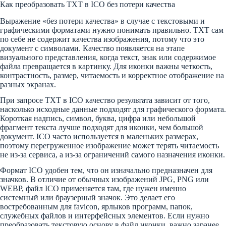
Как преобразовать TXT в ICO без потери качества
Выражение «без потери качества» в случае с текстовыми и
графическими форматами нужно понимать правильно. TXT сам
по себе не содержит качества изображения, потому что это
документ с символами. Качество появляется на этапе
визуального представления, когда текст, знак или содержимое
файла превращается в картинку. Для иконки важны четкость,
контрастность, размер, читаемость и корректное отображение на
разных экранах.
При запросе TXT в ICO качество результата зависит от того,
насколько исходные данные подходят для графического формата.
Короткая надпись, символ, буква, цифра или небольшой
фрагмент текста лучше подходят для иконки, чем большой
документ. ICO часто используется в маленьких размерах,
поэтому перегруженное изображение может терять читаемость
не из-за сервиса, а из-за ограничений самого назначения иконки.
Формат ICO удобен тем, что он изначально предназначен для
значков. В отличие от обычных изображений JPG, PNG или
WEBP, файл ICO применяется там, где нужен именно
системный или браузерный значок. Это делает его
востребованным для favicon, ярлыков программ, папок,
служебных файлов и интерфейсных элементов. Если нужно
преобразовать текстовую основу в файл иконки, важно заранее