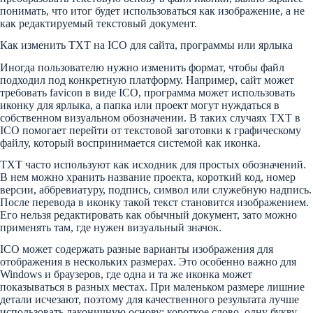
понимать, что итог будет использоваться как изображение, а не
как редактируемый текстовый документ.
Как изменить TXT на ICO для сайта, программы или ярлыка
Иногда пользователю нужно изменить формат, чтобы файл
подходил под конкретную платформу. Например, сайт может
требовать favicon в виде ICO, программа может использовать
иконку для ярлыка, а папка или проект могут нуждаться в
собственном визуальном обозначении. В таких случаях TXT в
ICO помогает перейти от текстовой заготовки к графическому
файлу, который воспринимается системой как иконка.
TXT часто используют как исходник для простых обозначений.
В нем можно хранить название проекта, короткий код, номер
версии, аббревиатуру, подпись, символ или служебную надпись.
После перевода в иконку такой текст становится изображением.
Его нельзя редактировать как обычный документ, зато можно
применять там, где нужен визуальный значок.
ICO может содержать разные варианты изображения для
отображения в нескольких размерах. Это особенно важно для
Windows и браузеров, где одна и та же иконка может
показываться в разных местах. При маленьком размере лишние
детали исчезают, поэтому для качественного результата лучше
использовать лаконичную основу: короткое слово, одну букву,