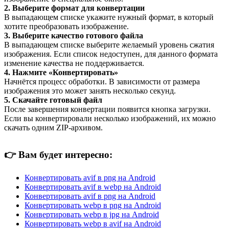
2. Выберите формат для конвертации
В выпадающем списке укажите нужный формат, в который
хотите преобразовать изображение.
3. Выберите качество готового файла
В выпадающем списке выберите желаемый уровень сжатия
изображения. Если список недоступен, для данного формата
изменение качества не поддерживается.
4. Нажмите «Конвертировать»
Начнётся процесс обработки. В зависимости от размера
изображения это может занять несколько секунд.
5. Скачайте готовый файл
После завершения конвертации появится кнопка загрузки.
Если вы конвертировали несколько изображений, их можно
скачать одним ZIP-архивом.
👉
Вам будет интересно:
Конвертировать avif в png на Android
Конвертировать avif в webp на Android
Конвертировать avif в png на Android
Конвертировать webp в png на Android
Конвертировать webp в jpg на Android
Конвертировать webp в avif на Android