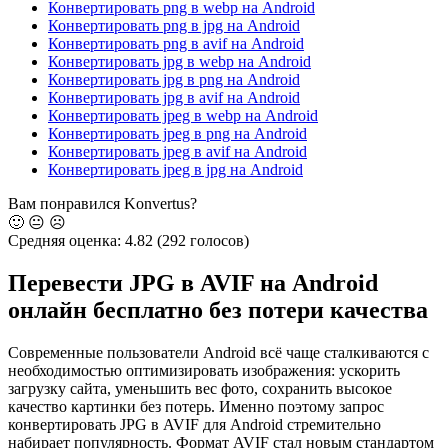
Конвертировать png в webp на Android
Конвертировать png в jpg на Android
Конвертировать png в avif на Android
Конвертировать jpg в webp на Android
Конвертировать jpg в png на Android
Конвертировать jpg в avif на Android
Конвертировать jpeg в webp на Android
Конвертировать jpeg в png на Android
Конвертировать jpeg в avif на Android
Конвертировать jpeg в jpg на Android
Вам понравился Konvertus?
🙂
😐
☹️
Средняя оценка:
4.82
(292 голосов)
Перевести JPG в AVIF на Android
онлайн бесплатно
без потери качества
Современные пользователи Android всё чаще сталкиваются с
необходимостью оптимизировать изображения: ускорить
загрузку сайта, уменьшить вес фото, сохранить высокое
качество картинки без потерь. Именно поэтому запрос
конвертировать JPG в AVIF для Android стремительно
набирает популярность. Формат AVIF стал новым стандартом