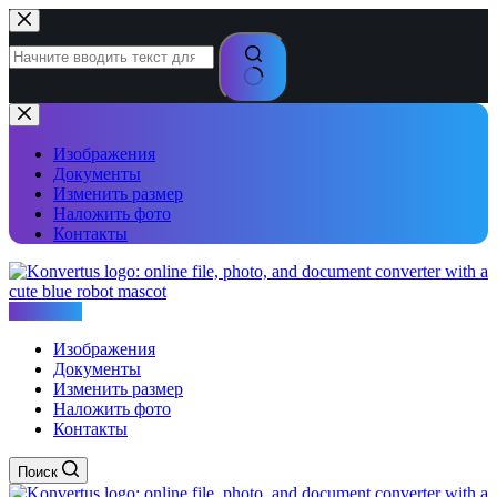
Перейти
к
сути
Ничего
не
найдено
Изображения
Документы
Изменить размер
Наложить фото
Контакты
Konvertus
Изображения
Документы
Изменить размер
Наложить фото
Контакты
Поиск