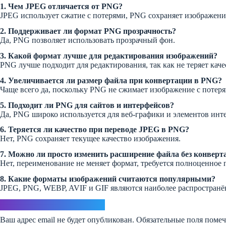
1. Чем JPEG отличается от PNG?
JPEG использует сжатие с потерями, PNG сохраняет изображение
2. Поддерживает ли формат PNG прозрачность?
Да, PNG позволяет использовать прозрачный фон.
3. Какой формат лучше для редактирования изображений?
PNG лучше подходит для редактирования, так как не теряет каче
4. Увеличивается ли размер файла при конвертации в PNG?
Чаще всего да, поскольку PNG не сжимает изображение с потеря
5. Подходит ли PNG для сайтов и интерфейсов?
Да, PNG широко используется для веб-графики и элементов инт
6. Теряется ли качество при переводе JPEG в PNG?
Нет, PNG сохраняет текущее качество изображения.
7. Можно ли просто изменить расширение файла без конверт
Нет, переименование не меняет формат, требуется полноценное 
8. Какие форматы изображений считаются популярными?
JPEG, PNG, WEBP, AVIF и GIF являются наиболее распростран
Ответить
Ваш адрес email не будет опубликован.
Обязательные поля поме