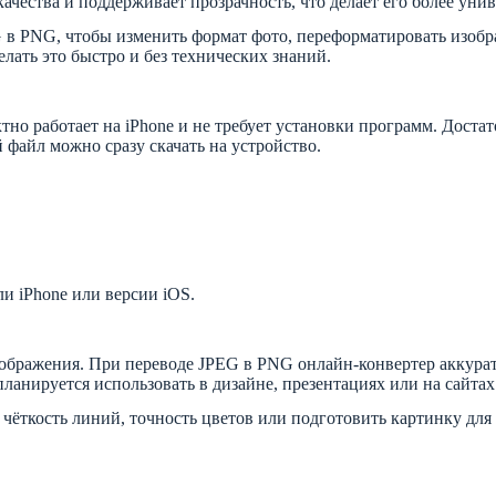
качества и поддерживает прозрачность, что делает его более ун
G в PNG, чтобы изменить формат фото, переформатировать изобр
лать это быстро и без технических знаний.
но работает на iPhone и не требует установки программ. Достат
файл можно сразу скачать на устройство.
и iPhone или версии iOS.
бражения. При переводе JPEG в PNG онлайн-конвертер аккуратн
ланируется использовать в дизайне, презентациях или на сайтах
 чёткость линий, точность цветов или подготовить картинку дл