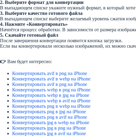
2. Выберите формат для конвертации
В выпадающем списке укажите нужный формат, в который хотит
3. Выберите качество готового файла
В выпадающем списке выберите желаемый уровень сжатия изобра
4. Нажмите «Конвертировать»
Начнётся процесс обработки. В зависимости от размера изображе
5. Скачайте готовый файл
После завершения конвертации появится кнопка загрузки.
Если вы конвертировали несколько изображений, их можно скач
👉
Вам будет интересно:
Конвертировать avif в png на iPhone
Конвертировать avif в webp на iPhone
Конвертировать avif в png на iPhone
Конвертировать webp в png на iPhone
Конвертировать webp в jpg на iPhone
Конвертировать webp в avif на iPhone
Конвертировать png в webp на iPhone
Конвертировать png в jpg на iPhone
Конвертировать png в avif на iPhone
Конвертировать jpg в webp на iPhone
Конвертировать jpg в png на iPhone
Конвертировать jpg в avif на iPhone