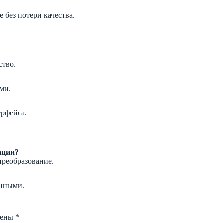
 без потери качества.
ство.
ми.
ерфейса.
ации?
преобразование.
ёнными.
чены
*