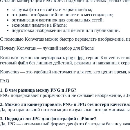
Онлайн конвертация PNG в JPG подходит для самых разных сце
загрузка фото на сайты и маркетплейсы;
отправка изображений по почте и в мессенджерах;
оптимизация картинок для социальных сетей;
экономия памяти на iPhone;
подготовка изображений для печати или публикации.
С помощью Konvertus можно быстро переделать изображение, изм
Почему Konvertus — лучший выбор для iPhone
Если вам нужно конвертировать png в jpg, сервис Konvertus ста
готовый файл без лишних действий, рекламы и навязанных серв
Konvertus — это удобный инструмент для тех, кто ценит время, 
FAQ
1. В чем разница между PNG и JPG?
PNG поддерживает прозрачность и не сжимает изображение, а JP
2. Можно ли конвертировать PNG в JPG без потери качества
Да, при правильной оптимизации визуальные потери минимальн
3. Подходит ли JPG для фотографий с iPhone?
Да, JPG — оптимальный формат для фото благодаря балансу каче