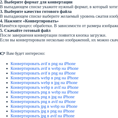
2. Выберите формат для конвертации
В выпадающем списке укажите нужный формат, в который хотит
3. Выберите качество готового файла
В выпадающем списке выберите желаемый уровень сжатия изобра
4. Нажмите «Конвертировать»
Начнётся процесс обработки. В зависимости от размера изображе
5. Скачайте готовый файл
После завершения конвертации появится кнопка загрузки.
Если вы конвертировали несколько изображений, их можно скач
👉
Вам будет интересно:
Конвертировать avif в png на iPhone
Конвертировать avif в webp на iPhone
Конвертировать avif в png на iPhone
Конвертировать webp в png на iPhone
Конвертировать webp в jpg на iPhone
Конвертировать webp в avif на iPhone
Конвертировать png в webp на iPhone
Конвертировать png в jpg на iPhone
Конвертировать png в avif на iPhone
Конвертировать jpg в webp на iPhone
Конвертировать jpg в png на iPhone
Конвертировать jpg в avif на iPhone