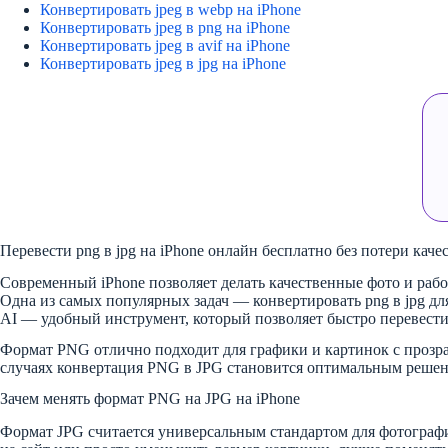
Конвертировать jpeg в webp на iPhone
Конвертировать jpeg в png на iPhone
Конвертировать jpeg в avif на iPhone
Конвертировать jpeg в jpg на iPhone
Перевести png в jpg на iPhone онлайн бесплатно без потери каче
Современный iPhone позволяет делать качественные фото и рабо
Одна из самых популярных задач — конвертировать png в jpg дл
AI — удобный инструмент, который позволяет быстро перевести
Формат PNG отлично подходит для графики и картинок с прозра
случаях конвертация PNG в JPG становится оптимальным решение
Зачем менять формат PNG на JPG на iPhone
Формат JPG считается универсальным стандартом для фотографи