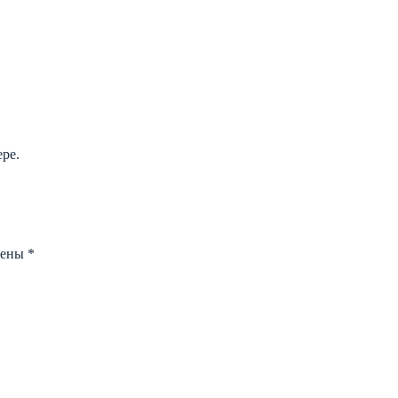
ре.
чены
*