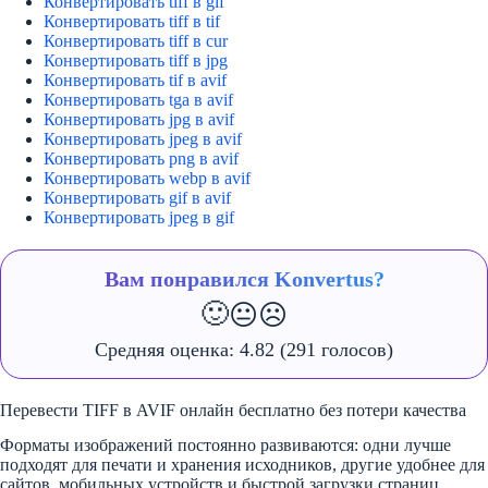
Конвертировать tiff в gif
Конвертировать tiff в tif
Конвертировать tiff в cur
Конвертировать tiff в jpg
Конвертировать tif в avif
Конвертировать tga в avif
Конвертировать jpg в avif
Конвертировать jpeg в avif
Конвертировать png в avif
Конвертировать webp в avif
Конвертировать gif в avif
Конвертировать jpeg в gif
Вам понравился Konvertus?
🙂
😐
☹️
Средняя оценка:
4.82
(291 голосов)
Перевести TIFF в AVIF онлайн бесплатно без потери качества
Форматы изображений постоянно развиваются: одни лучше
подходят для печати и хранения исходников, другие удобнее для
сайтов, мобильных устройств и быстрой загрузки страниц.