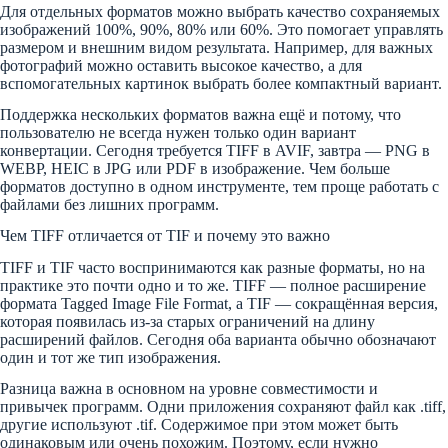
Для отдельных форматов можно выбрать качество сохраняемых
изображений 100%, 90%, 80% или 60%. Это помогает управлять
размером и внешним видом результата. Например, для важных
фотографий можно оставить высокое качество, а для
вспомогательных картинок выбрать более компактный вариант.
Поддержка нескольких форматов важна ещё и потому, что
пользователю не всегда нужен только один вариант
конвертации. Сегодня требуется TIFF в AVIF, завтра — PNG в
WEBP, HEIC в JPG или PDF в изображение. Чем больше
форматов доступно в одном инструменте, тем проще работать с
файлами без лишних программ.
Чем TIFF отличается от TIF и почему это важно
TIFF и TIF часто воспринимаются как разные форматы, но на
практике это почти одно и то же. TIFF — полное расширение
формата Tagged Image File Format, а TIF — сокращённая версия,
которая появилась из-за старых ограничений на длину
расширений файлов. Сегодня оба варианта обычно обозначают
один и тот же тип изображения.
Разница важна в основном на уровне совместимости и
привычек программ. Одни приложения сохраняют файл как .tiff,
другие используют .tif. Содержимое при этом может быть
одинаковым или очень похожим. Поэтому, если нужно