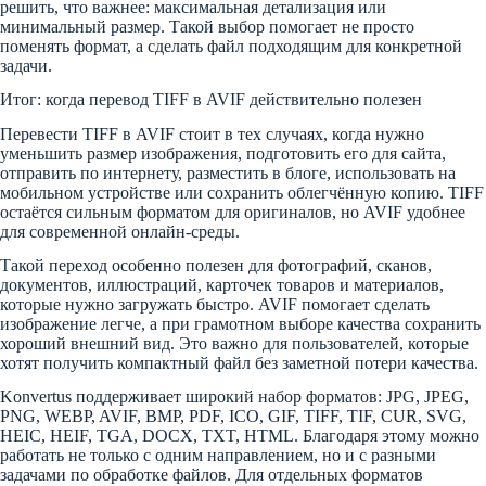
решить, что важнее: максимальная детализация или
минимальный размер. Такой выбор помогает не просто
поменять формат, а сделать файл подходящим для конкретной
задачи.
Итог: когда перевод TIFF в AVIF действительно полезен
Перевести TIFF в AVIF стоит в тех случаях, когда нужно
уменьшить размер изображения, подготовить его для сайта,
отправить по интернету, разместить в блоге, использовать на
мобильном устройстве или сохранить облегчённую копию. TIFF
остаётся сильным форматом для оригиналов, но AVIF удобнее
для современной онлайн-среды.
Такой переход особенно полезен для фотографий, сканов,
документов, иллюстраций, карточек товаров и материалов,
которые нужно загружать быстро. AVIF помогает сделать
изображение легче, а при грамотном выборе качества сохранить
хороший внешний вид. Это важно для пользователей, которые
хотят получить компактный файл без заметной потери качества.
Konvertus поддерживает широкий набор форматов: JPG, JPEG,
PNG, WEBP, AVIF, BMP, PDF, ICO, GIF, TIFF, TIF, CUR, SVG,
HEIC, HEIF, TGA, DOCX, TXT, HTML. Благодаря этому можно
работать не только с одним направлением, но и с разными
задачами по обработке файлов. Для отдельных форматов