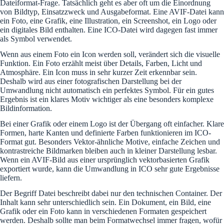
Dateiformat-Frage. Tatsächlich geht es aber oft um die Einordnung
von Bildtyp, Einsatzzweck und Ausgabeformat. Eine AVIF-Datei kann
ein Foto, eine Grafik, eine Illustration, ein Screenshot, ein Logo oder
ein digitales Bild enthalten. Eine ICO-Datei wird dagegen fast immer
als Symbol verwendet.
Wenn aus einem Foto ein Icon werden soll, verändert sich die visuelle
Funktion. Ein Foto erzählt meist über Details, Farben, Licht und
Atmosphäre. Ein Icon muss in sehr kurzer Zeit erkennbar sein.
Deshalb wird aus einer fotografischen Darstellung bei der
Umwandlung nicht automatisch ein perfektes Symbol. Für ein gutes
Ergebnis ist ein klares Motiv wichtiger als eine besonders komplexe
Bildinformation.
Bei einer Grafik oder einem Logo ist der Übergang oft einfacher. Klare
Formen, harte Kanten und definierte Farben funktionieren im ICO-
Format gut. Besonders Vektor-ähnliche Motive, einfache Zeichen und
kontrastreiche Bildmarken bleiben auch in kleiner Darstellung lesbar.
Wenn ein AVIF-Bild aus einer ursprünglich vektorbasierten Grafik
exportiert wurde, kann die Umwandlung in ICO sehr gute Ergebnisse
liefern.
Der Begriff Datei beschreibt dabei nur den technischen Container. Der
Inhalt kann sehr unterschiedlich sein. Ein Dokument, ein Bild, eine
Grafik oder ein Foto kann in verschiedenen Formaten gespeichert
werden. Deshalb sollte man beim Formatwechsel immer fragen, wofür