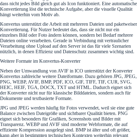
dass nicht jedes Bild gleich gut als Icon funktioniert. Eine automatische
Konvertierung löst die technische Aufgabe, aber die visuelle Qualität
hängt weiterhin vom Motiv ab.
Konvertus unterstützt die Arbeit mit mehreren Dateien und paketweiser
Konvertierung. Für Nutzer bedeutet das, dass sie nicht nur ein
einzelnes Bild oder Foto ändern können, sondern bei Bedarf mehrere
Dateien online verarbeiten. Gerade in Verbindung mit vertraulicher
Verarbeitung ohne Upload auf den Server ist das für viele Szenarien
nützlich, in denen Effizienz und Datenschutz zusammen wichtig sind.
Weitere Formate im Konvertus-Konverter
Neben der Umwandlung von AVIF in ICO unterstützt der Konverter
Konvertus zahlreiche weitere Dateiformate. Dazu gehören JPG, JPEG,
PNG, WEBP, AVIF, BMP, PDF, ICO, GIF, TIFF, TIF, CUR, SVG,
HEIC, HEIF, TGA, DOCX, TXT und HTML. Dadurch eignet sich
der Konverter nicht nur für klassische Bilddateien, sondern auch für
Dokumente und textbasierte Formate.
JPG und JPEG werden häufig für Fotos verwendet, weil sie eine gute
Balance zwischen Dateigröße und sichtbarer Qualität bieten. PNG
eignet sich besonders für Grafiken, Screenshots und Bilder mit
Transparenz. WEBP und AVIF sind moderne Webformate, die auf
effiziente Kompression ausgelegt sind. BMP ist älter und oft größer,
kann aber in bestimmten technischen Kontexten weiterhin relevant