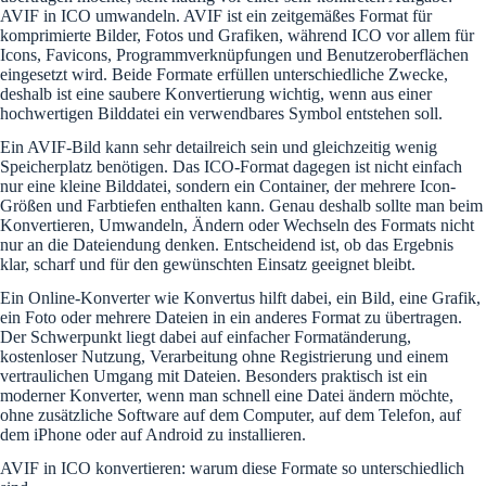
AVIF in ICO umwandeln. AVIF ist ein zeitgemäßes Format für
komprimierte Bilder, Fotos und Grafiken, während ICO vor allem für
Icons, Favicons, Programmverknüpfungen und Benutzeroberflächen
eingesetzt wird. Beide Formate erfüllen unterschiedliche Zwecke,
deshalb ist eine saubere Konvertierung wichtig, wenn aus einer
hochwertigen Bilddatei ein verwendbares Symbol entstehen soll.
Ein AVIF-Bild kann sehr detailreich sein und gleichzeitig wenig
Speicherplatz benötigen. Das ICO-Format dagegen ist nicht einfach
nur eine kleine Bilddatei, sondern ein Container, der mehrere Icon-
Größen und Farbtiefen enthalten kann. Genau deshalb sollte man beim
Konvertieren, Umwandeln, Ändern oder Wechseln des Formats nicht
nur an die Dateiendung denken. Entscheidend ist, ob das Ergebnis
klar, scharf und für den gewünschten Einsatz geeignet bleibt.
Ein Online-Konverter wie Konvertus hilft dabei, ein Bild, eine Grafik,
ein Foto oder mehrere Dateien in ein anderes Format zu übertragen.
Der Schwerpunkt liegt dabei auf einfacher Formatänderung,
kostenloser Nutzung, Verarbeitung ohne Registrierung und einem
vertraulichen Umgang mit Dateien. Besonders praktisch ist ein
moderner Konverter, wenn man schnell eine Datei ändern möchte,
ohne zusätzliche Software auf dem Computer, auf dem Telefon, auf
dem iPhone oder auf Android zu installieren.
AVIF in ICO konvertieren: warum diese Formate so unterschiedlich