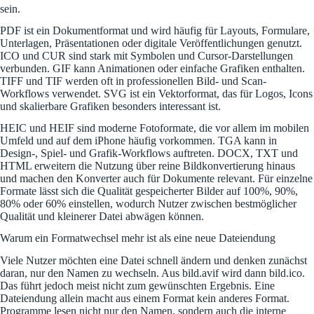
sein.
PDF ist ein Dokumentformat und wird häufig für Layouts, Formulare,
Unterlagen, Präsentationen oder digitale Veröffentlichungen genutzt.
ICO und CUR sind stark mit Symbolen und Cursor-Darstellungen
verbunden. GIF kann Animationen oder einfache Grafiken enthalten.
TIFF und TIF werden oft in professionellen Bild- und Scan-
Workflows verwendet. SVG ist ein Vektorformat, das für Logos, Icons
und skalierbare Grafiken besonders interessant ist.
HEIC und HEIF sind moderne Fotoformate, die vor allem im mobilen
Umfeld und auf dem iPhone häufig vorkommen. TGA kann in
Design-, Spiel- und Grafik-Workflows auftreten. DOCX, TXT und
HTML erweitern die Nutzung über reine Bildkonvertierung hinaus
und machen den Konverter auch für Dokumente relevant. Für einzelne
Formate lässt sich die Qualität gespeicherter Bilder auf 100%, 90%,
80% oder 60% einstellen, wodurch Nutzer zwischen bestmöglicher
Qualität und kleinerer Datei abwägen können.
Warum ein Formatwechsel mehr ist als eine neue Dateiendung
Viele Nutzer möchten eine Datei schnell ändern und denken zunächst
daran, nur den Namen zu wechseln. Aus bild.avif wird dann bild.ico.
Das führt jedoch meist nicht zum gewünschten Ergebnis. Eine
Dateiendung allein macht aus einem Format kein anderes Format.
Programme lesen nicht nur den Namen, sondern auch die interne