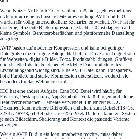
sind
Wenn Nutzer AVIF in ICO konvertieren möchten, geht es meistens
nicht nur um eine technische Dateiumwandlung. AVIF und ICO
wurden für völlig unterschiedliche Szenarien entwickelt. AVIF ist für
moderne, effiziente Bildkompression gedacht. ICO ist dagegen auf
kleine Symbole, Benutzeroberflächen und plattformnahe Darstellung
ausgelegt.
AVIF basiert auf moderner Kompression und kann bei geringer
Dateigröße eine sehr gute Bildqualität liefern. Das Format eignet sich
für Webseiten, digitale Bilder, Fotos, Produktabbildungen, Grafiken
und visuelle Inhalte, bei denen eine kleine Datei und ein gutes
Erscheinungsbild wichtig sind. Eine AVIF-Datei kann Transparenz,
hohe Farbtiefe und starke Kompression unterstützen, wodurch sie
besonders für das Web interessant ist.
ICO hat eine andere Aufgabe. Eine ICO-Datei wird häufig für
Favicons, Desktop-Icons, App-Symbole, Verknüpfungen und kleine
Benutzeroberflächen-Elemente verwendet. Ein einzelnes ICO-
Dokument kann mehrere Bildgrößen enthalten, zum Beispiel 16×16,
32×32, 48×48, 64×64 oder 256×256 Pixel. Dadurch kann ein System
je nach Bildschirm, Skalierung und Kontext die passende Variante
anzeigen.
Wer ein AVIF-Bild in ein Icon umarbeiten möchte, muss daher