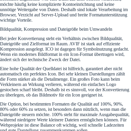
möchte häufig keine komplizierte Kontoeinrichtung und keine
unnötige Weitergabe von Daten. Deshalb sind lokale Verarbeitung im
Browser, Verzicht auf Server-Upload und breite Formatunterstützung
wichtige Vorteile.
Bildqualität, Kompression und Dateigröße beim Umwandeln
Bei jeder Konvertierung steht ein Verhältnis zwischen Bildqualität,
Dateigröße und Zielformat im Raum. AVIF ist stark auf effiziente
Kompression ausgelegt. ICO ist dagegen für Symbolnutzung gedacht.
Wenn ein modernes Bildformat in ein Icon-Format übertragen wird,
ändert sich der technische Zweck der Datei.
Eine hohe Qualität der Quelldatei ist hilfreich, garantiert aber nicht
automatisch ein perfektes Icon. Bei sehr kleinen Darstellungen zählt
die Form stärker als die Detailmenge. Ein großes Foto kann beim
Verkleinern an Wirkung verlieren, während ein einfaches Logo
gestochen scharf bleibt. Deshalb ist es sinnvoll, vor der Konvertierung
zu überlegen, ob das Bildmotiv für ein Icon geeignet ist.
Die Option, bei bestimmten Formaten die Qualität auf 100%, 90%,
80% oder 60% zu setzen, ist besonders dann nützlich, wenn man die
Dateigröße steuern möchte. 100% steht für maximale Ausgabequalität,
während niedrigere Werte kleinere Dateien ermöglichen können. Für
Webprojekte ist diese Balance oft wichtig, weil schnelle Ladezeiten
und gute Darstellung zusammenkommen sollen.