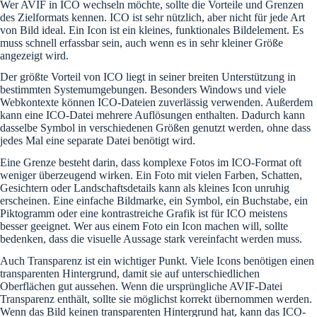
Wer AVIF in ICO wechseln möchte, sollte die Vorteile und Grenzen
des Zielformats kennen. ICO ist sehr nützlich, aber nicht für jede Art
von Bild ideal. Ein Icon ist ein kleines, funktionales Bildelement. Es
muss schnell erfassbar sein, auch wenn es in sehr kleiner Größe
angezeigt wird.
Der größte Vorteil von ICO liegt in seiner breiten Unterstützung in
bestimmten Systemumgebungen. Besonders Windows und viele
Webkontexte können ICO-Dateien zuverlässig verwenden. Außerdem
kann eine ICO-Datei mehrere Auflösungen enthalten. Dadurch kann
dasselbe Symbol in verschiedenen Größen genutzt werden, ohne dass
jedes Mal eine separate Datei benötigt wird.
Eine Grenze besteht darin, dass komplexe Fotos im ICO-Format oft
weniger überzeugend wirken. Ein Foto mit vielen Farben, Schatten,
Gesichtern oder Landschaftsdetails kann als kleines Icon unruhig
erscheinen. Eine einfache Bildmarke, ein Symbol, ein Buchstabe, ein
Piktogramm oder eine kontrastreiche Grafik ist für ICO meistens
besser geeignet. Wer aus einem Foto ein Icon machen will, sollte
bedenken, dass die visuelle Aussage stark vereinfacht werden muss.
Auch Transparenz ist ein wichtiger Punkt. Viele Icons benötigen einen
transparenten Hintergrund, damit sie auf unterschiedlichen
Oberflächen gut aussehen. Wenn die ursprüngliche AVIF-Datei
Transparenz enthält, sollte sie möglichst korrekt übernommen werden.
Wenn das Bild keinen transparenten Hintergrund hat, kann das ICO-