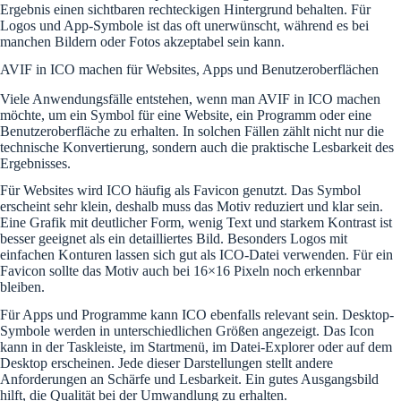
Ergebnis einen sichtbaren rechteckigen Hintergrund behalten. Für
Logos und App-Symbole ist das oft unerwünscht, während es bei
manchen Bildern oder Fotos akzeptabel sein kann.
AVIF in ICO machen für Websites, Apps und Benutzeroberflächen
Viele Anwendungsfälle entstehen, wenn man AVIF in ICO machen
möchte, um ein Symbol für eine Website, ein Programm oder eine
Benutzeroberfläche zu erhalten. In solchen Fällen zählt nicht nur die
technische Konvertierung, sondern auch die praktische Lesbarkeit des
Ergebnisses.
Für Websites wird ICO häufig als Favicon genutzt. Das Symbol
erscheint sehr klein, deshalb muss das Motiv reduziert und klar sein.
Eine Grafik mit deutlicher Form, wenig Text und starkem Kontrast ist
besser geeignet als ein detailliertes Bild. Besonders Logos mit
einfachen Konturen lassen sich gut als ICO-Datei verwenden. Für ein
Favicon sollte das Motiv auch bei 16×16 Pixeln noch erkennbar
bleiben.
Für Apps und Programme kann ICO ebenfalls relevant sein. Desktop-
Symbole werden in unterschiedlichen Größen angezeigt. Das Icon
kann in der Taskleiste, im Startmenü, im Datei-Explorer oder auf dem
Desktop erscheinen. Jede dieser Darstellungen stellt andere
Anforderungen an Schärfe und Lesbarkeit. Ein gutes Ausgangsbild
hilft, die Qualität bei der Umwandlung zu erhalten.