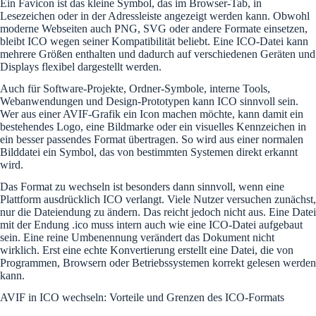
Ein Favicon ist das kleine Symbol, das im Browser-Tab, in
Lesezeichen oder in der Adressleiste angezeigt werden kann. Obwohl
moderne Webseiten auch PNG, SVG oder andere Formate einsetzen,
bleibt ICO wegen seiner Kompatibilität beliebt. Eine ICO-Datei kann
mehrere Größen enthalten und dadurch auf verschiedenen Geräten und
Displays flexibel dargestellt werden.
Auch für Software-Projekte, Ordner-Symbole, interne Tools,
Webanwendungen und Design-Prototypen kann ICO sinnvoll sein.
Wer aus einer AVIF-Grafik ein Icon machen möchte, kann damit ein
bestehendes Logo, eine Bildmarke oder ein visuelles Kennzeichen in
ein besser passendes Format übertragen. So wird aus einer normalen
Bilddatei ein Symbol, das von bestimmten Systemen direkt erkannt
wird.
Das Format zu wechseln ist besonders dann sinnvoll, wenn eine
Plattform ausdrücklich ICO verlangt. Viele Nutzer versuchen zunächst,
nur die Dateiendung zu ändern. Das reicht jedoch nicht aus. Eine Datei
mit der Endung .ico muss intern auch wie eine ICO-Datei aufgebaut
sein. Eine reine Umbenennung verändert das Dokument nicht
wirklich. Erst eine echte Konvertierung erstellt eine Datei, die von
Programmen, Browsern oder Betriebssystemen korrekt gelesen werden
kann.
AVIF in ICO wechseln: Vorteile und Grenzen des ICO-Formats