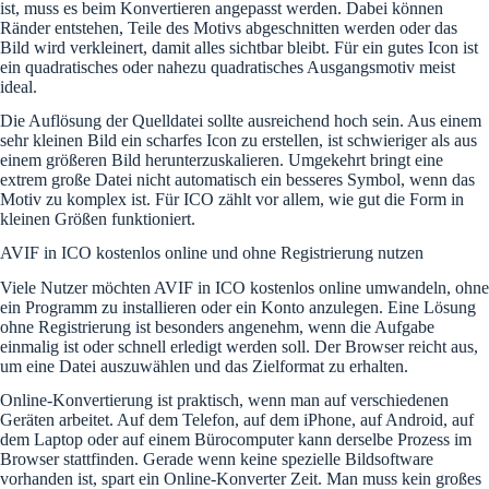
ist, muss es beim Konvertieren angepasst werden. Dabei können
Ränder entstehen, Teile des Motivs abgeschnitten werden oder das
Bild wird verkleinert, damit alles sichtbar bleibt. Für ein gutes Icon ist
ein quadratisches oder nahezu quadratisches Ausgangsmotiv meist
ideal.
Die Auflösung der Quelldatei sollte ausreichend hoch sein. Aus einem
sehr kleinen Bild ein scharfes Icon zu erstellen, ist schwieriger als aus
einem größeren Bild herunterzuskalieren. Umgekehrt bringt eine
extrem große Datei nicht automatisch ein besseres Symbol, wenn das
Motiv zu komplex ist. Für ICO zählt vor allem, wie gut die Form in
kleinen Größen funktioniert.
AVIF in ICO kostenlos online und ohne Registrierung nutzen
Viele Nutzer möchten AVIF in ICO kostenlos online umwandeln, ohne
ein Programm zu installieren oder ein Konto anzulegen. Eine Lösung
ohne Registrierung ist besonders angenehm, wenn die Aufgabe
einmalig ist oder schnell erledigt werden soll. Der Browser reicht aus,
um eine Datei auszuwählen und das Zielformat zu erhalten.
Online-Konvertierung ist praktisch, wenn man auf verschiedenen
Geräten arbeitet. Auf dem Telefon, auf dem iPhone, auf Android, auf
dem Laptop oder auf einem Bürocomputer kann derselbe Prozess im
Browser stattfinden. Gerade wenn keine spezielle Bildsoftware
vorhanden ist, spart ein Online-Konverter Zeit. Man muss kein großes