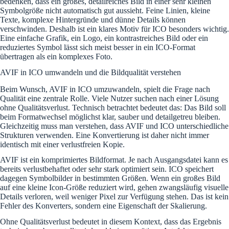
bedenken, dass ein großes, detailreiches Bild in einer sehr kleinen
Symbolgröße nicht automatisch gut aussieht. Feine Linien, kleine
Texte, komplexe Hintergründe und dünne Details können
verschwinden. Deshalb ist ein klares Motiv für ICO besonders wichtig.
Eine einfache Grafik, ein Logo, ein kontrastreiches Bild oder ein
reduziertes Symbol lässt sich meist besser in ein ICO-Format
übertragen als ein komplexes Foto.
AVIF in ICO umwandeln und die Bildqualität verstehen
Beim Wunsch, AVIF in ICO umzuwandeln, spielt die Frage nach
Qualität eine zentrale Rolle. Viele Nutzer suchen nach einer Lösung
ohne Qualitätsverlust. Technisch betrachtet bedeutet das: Das Bild soll
beim Formatwechsel möglichst klar, sauber und detailgetreu bleiben.
Gleichzeitig muss man verstehen, dass AVIF und ICO unterschiedliche
Strukturen verwenden. Eine Konvertierung ist daher nicht immer
identisch mit einer verlustfreien Kopie.
AVIF ist ein komprimiertes Bildformat. Je nach Ausgangsdatei kann es
bereits verlustbehaftet oder sehr stark optimiert sein. ICO speichert
dagegen Symbolbilder in bestimmten Größen. Wenn ein großes Bild
auf eine kleine Icon-Größe reduziert wird, gehen zwangsläufig visuelle
Details verloren, weil weniger Pixel zur Verfügung stehen. Das ist kein
Fehler des Konverters, sondern eine Eigenschaft der Skalierung.
Ohne Qualitätsverlust bedeutet in diesem Kontext, dass das Ergebnis