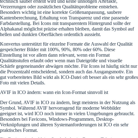
technisch sauber erstellt wird und keine unnötigen Artefakte,
Verzerrungen oder zusätzlichen Qualitätsprobleme entstehen.
Besonders wichtig ist eine korrekte Größenanpassung, saubere
Kantenberechnung, Erhaltung von Transparenz und eine passende
Farbdarstellung. Bei Icons mit transparentem Hintergrund sollte der
Alphakanal möglichst präzise erhalten bleiben, damit das Symbol auf
hellen und dunklen Oberflächen ordentlich aussieht.
Konvertus unterstützt für einzelne Formate die Auswahl der Qualität
gespeicherter Bilder mit 100%, 90%, 80% oder 60%. Diese
Einstellung ist vor allem dann relevant, wenn ein Format
Qualitätsstufen erlaubt oder wenn man Dateigröße und visuelle
Schärfe gegeneinander abwägen möchte. Für Icons ist häufig nicht nur
die Prozentzahl entscheidend, sondern auch das Ausgangsmotiv. Ein
gut vorbereitetes Bild wirkt als ICO-Datei oft besser als ein sehr großes
Foto mit vielen Details.
AVIF in ICO ändern: wann ein Icon-Format sinnvoll ist
Der Grund, AVIF in ICO zu ändern, liegt meistens in der Nutzung als
Symbol. Während AVIF hervorragend für moderne Webbilder
geeignet ist, wird ICO noch immer in vielen Umgebungen gebraucht.
Besonders bei Favicons, Windows-Programmen, Desktop-
Verknüpfungen und älteren Systemanforderungen ist ICO ein sehr
praktisches Format.