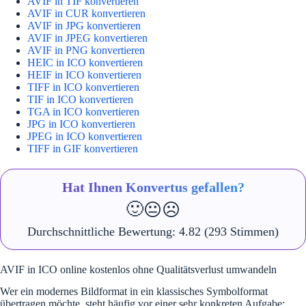
AVIF in TIF konvertieren
AVIF in CUR konvertieren
AVIF in JPG konvertieren
AVIF in JPEG konvertieren
AVIF in PNG konvertieren
HEIC in ICO konvertieren
HEIF in ICO konvertieren
TIFF in ICO konvertieren
TIF in ICO konvertieren
TGA in ICO konvertieren
JPG in ICO konvertieren
JPEG in ICO konvertieren
TIFF in GIF konvertieren
Hat Ihnen Konvertus gefallen?
🙂
😐
☹️
Durchschnittliche Bewertung:
4.82
(293 Stimmen)
AVIF in ICO online kostenlos ohne Qualitätsverlust umwandeln
Wer ein modernes Bildformat in ein klassisches Symbolformat
übertragen möchte, steht häufig vor einer sehr konkreten Aufgabe: