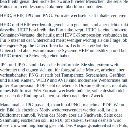
beschreibt genau den Sicherheitswunsch vieler Menschen, die sensible
Fotos nur in ein lesbares Dokument überführen möchten.
HEIC, HEIF, JPG und PNG: Formate wechseln statt Inhalte verlieren
HEIC und HEIF werden oft gemeinsam genannt, sind aber nicht exakt
dasselbe. HEIF beschreibt das Formatkonzept, HEIC ist eine konkrete
Container-Variante, die häufig mit HEVC-Kompression verbunden ist.
Für Nutzer ist der Unterschied meist weniger wichtig als die Frage, ob
die eigene App die Datei öffnen kann. Technisch erklärt der
Unterschied aber, warum manche Systeme HEIF unterstützen und bei
HEIC trotzdem Schwierigkeiten haben.
JPG und JPEG sind klassische Fotoformate. Sie sind extrem weit
verbreitet und eignen sich gut für fotografische Motive, arbeiten aber
verlustbehaftet. PNG ist stark bei Transparenz, Screenshots, Grafiken
und klaren Kanten. WEBP und AVIF sind modernere Webformate mit
guter Kompression. PDF steht daneben als Dokumentformat, nicht als
reines Bildformat. Wer Formate wechseln möchte, sollte deshalb nicht
nur nach der Endung schauen, sondern nach dem Zweck.
Manchmal ist JPG passend, manchmal PNG, manchmal PDF. Wenn
ein Bild als einzelnes Motiv weiterverwendet werden soll, ist ein
Bildformat sinnvoll. Wenn das Motiv aber als Nachweis, Seite oder
Sammlung erscheinen soll, ist PDF oft stärker. Genau deshalb wird
diese Umwandlung häufig gesucht: Das Ausgangsmaterial ist ein Foto,