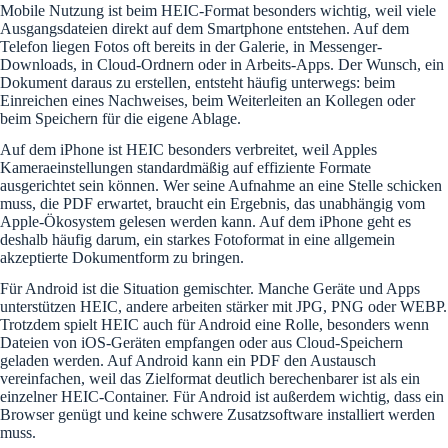
Mobile Nutzung ist beim HEIC-Format besonders wichtig, weil viele
Ausgangsdateien direkt auf dem Smartphone entstehen. Auf dem
Telefon liegen Fotos oft bereits in der Galerie, in Messenger-
Downloads, in Cloud-Ordnern oder in Arbeits-Apps. Der Wunsch, ein
Dokument daraus zu erstellen, entsteht häufig unterwegs: beim
Einreichen eines Nachweises, beim Weiterleiten an Kollegen oder
beim Speichern für die eigene Ablage.
Auf dem iPhone ist HEIC besonders verbreitet, weil Apples
Kameraeinstellungen standardmäßig auf effiziente Formate
ausgerichtet sein können. Wer seine Aufnahme an eine Stelle schicken
muss, die PDF erwartet, braucht ein Ergebnis, das unabhängig vom
Apple-Ökosystem gelesen werden kann. Auf dem iPhone geht es
deshalb häufig darum, ein starkes Fotoformat in eine allgemein
akzeptierte Dokumentform zu bringen.
Für Android ist die Situation gemischter. Manche Geräte und Apps
unterstützen HEIC, andere arbeiten stärker mit JPG, PNG oder WEBP.
Trotzdem spielt HEIC auch für Android eine Rolle, besonders wenn
Dateien von iOS-Geräten empfangen oder aus Cloud-Speichern
geladen werden. Auf Android kann ein PDF den Austausch
vereinfachen, weil das Zielformat deutlich berechenbarer ist als ein
einzelner HEIC-Container. Für Android ist außerdem wichtig, dass ein
Browser genügt und keine schwere Zusatzsoftware installiert werden
muss.