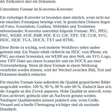
der Zielkontext aber ein Dokument.
Unterstützte Formate im Konvertus-Konverter
Ein vielseitiger Konverter ist besonders dann nützlich, wenn nicht nur
ein einzelnes Formatpaar benötigt wird. In gemischten Ordnern liegen
oft Fotos, Screenshots, Grafiken, Webbilder und Textdateien
nebeneinander. Konvertus unterstützt folgende Formate: JPG, JPEG,
PNG, WEBP, AVIF, BMP, PDF, ICO, GIF, TIFF, TIF, CUR, SVG,
HEIC, HEIF, TGA, DOCX, TXT und HTML.
Diese Breite ist wichtig, weil moderne Workflows selten sauber
getrennt sind. Ein Nutzer erhält vielleicht ein HEIC vom iPhone, ein
PNG aus einem Screenshot, ein WEBP aus dem Web, ein SVG-Logo,
eine TIFF-Datei aus einem Scanarchiv und ein DOCX aus einer
Textverarbeitung. Wenn all diese Formate in einem Werkzeug
verarbeitet werden können, wird der Wechsel zwischen Bild, Text und
Dokument deutlich einfacher.
Für einzelne Formate kann außerdem die Qualität gespeicherter Bilder
ausgewählt werden: 100 %, 90 %, 80 % oder 60 %. Dadurch lässt sich
die Ausgabe an den Zweck anpassen. Hohe Qualität ist sinnvoll, wenn
Fotos archiviert, gedruckt oder als Nachweis genutzt werden.
Niedrigere Qualitätsstufen können praktisch sein, wenn Größe,
Versand und schnelle Übertragung wichtiger sind als maximale
Detailtiefe.