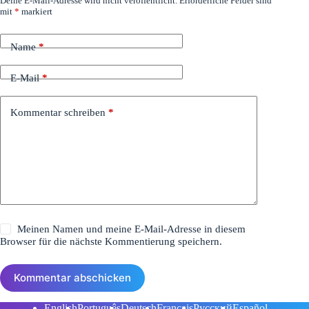
Deine E-Mail-Adresse wird nicht veröffentlicht.
Erforderliche Felder sind
mit
*
markiert
Name
*
E-Mail
*
Kommentar schreiben
*
Meinen Namen und meine E-Mail-Adresse in diesem
Browser für die nächste Kommentierung speichern.
Kommentar abschicken
English
Português
Deutsch
Français
Русский
Español