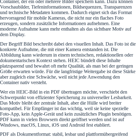
Container, der ein oder mehrere Bilder speichern kann. Dazu können
Vorschaubilder, Tiefeninformationen, Bildsequenzen, Transparenzen
und technische Metadaten kommen. Dadurch eignet sich das Format
hervorragend für mobile Kameras, die nicht nur ein flaches Foto
erzeugen, sondern zusätzliche Informationen aufnehmen. Eine
moderne Aufnahme kann mehr enthalten als das sichtbare Motiv auf
dem Display.
Der Begriff Bild beschreibt dabei den visuellen Inhalt. Das Foto ist die
konkrete Aufnahme, die mit einer Kamera entstanden ist. Die
Abbildung kann wiederum in einem technischen, redaktionellen oder
dokumentarischen Kontext stehen. HEIC bündelt diese Inhalte
platzsparend und bewahrt oft mehr Qualität, als man bei der geringen
Größe erwarten würde. Für die langfristige Weitergabe ist diese Stärke
aber zugleich eine Schwäche, weil nicht jede Anwendung den
Container nativ versteht.
Wer ein HEIC-Bild in ein PDF übertragen möchte, verschiebt den
Schwerpunkt von effizienter Speicherung zu universeller Lesbarkeit.
Das Motiv bleibt der zentrale Inhalt, aber die Hülle wird breiter
kompatibel. Für Empfänger ist das wichtig, weil sie keine spezielle
Foto-App, kein Apple-Gerät und kein zusätzliches Plugin benötigen.
PDF kann in vielen Browsern direkt geöffnet werden und ist auf
Windows, macOS, Linux, iOS und Android fest etabliert.
PDF als Dokumentformat: stabil, lesbar und plattformübergreifend