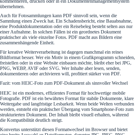
kommentieren, drucken oder in ein Dokumentenmanagementsystem
übernehmen.
Auch für Fotosammlungen kann PDF sinnvoll sein, wenn die
Sammlung einen Zweck hat. Ein Schadensbericht, eine Bauabnahme,
eine Produktdokumentation oder ein Reisebeleg besteht selten aus nur
einer Aufnahme. In solchen Fällen ist ein geordnetes Dokument
praktischer als viele einzelne Fotos. PDF macht aus Bildern eine
zusammenhängende Einheit.
Für kreative Weiterverarbeitung ist dagegen manchmal ein reines
Bildformat besser. Wer ein Motiv in einem Grafikprogramm schneiden,
freistellen oder in eine Website einbauen möchte, bleibt eher bei JPG,
PNG, WEBP, AVIF oder SVG. Wer Inhalte aber lesen, senden,
dokumentieren oder archivieren will, profitiert stärker von PDF.
Fazit: vom HEIC-Foto zum PDF-Dokument als sinnvoller Wechsel
HEIC ist ein modernes, effizientes Format für hochwertige mobile
Fotografie. PDF ist ein bewährtes Format für stabile Dokumente, klare
Weitergabe und langfristige Lesbarkeit. Wenn beide Welten verbunden
werden, entsteht ein praktischer Übergang vom Smartphone-Foto zum
strukturierten Dokument. Der Inhalt bleibt visuell erhalten, während
die Kompatibilität deutlich steigt.
Konvertus unterstützt diesen Formatwechsel im Browser und bietet
eine breite Auswahl an Dateiformaten, darunter JPG, JPEG, PNG,