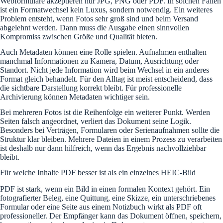
Webformulare akzeptieren nur JPG, PNG oder PDF. In solchen Fällen
ist ein Formatwechsel kein Luxus, sondern notwendig. Ein weiteres
Problem entsteht, wenn Fotos sehr groß sind und beim Versand
abgelehnt werden. Dann muss die Ausgabe einen sinnvollen
Kompromiss zwischen Größe und Qualität bieten.
Auch Metadaten können eine Rolle spielen. Aufnahmen enthalten
manchmal Informationen zu Kamera, Datum, Ausrichtung oder
Standort. Nicht jede Information wird beim Wechsel in ein anderes
Format gleich behandelt. Für den Alltag ist meist entscheidend, dass
die sichtbare Darstellung korrekt bleibt. Für professionelle
Archivierung können Metadaten wichtiger sein.
Bei mehreren Fotos ist die Reihenfolge ein weiterer Punkt. Werden
Seiten falsch angeordnet, verliert das Dokument seine Logik.
Besonders bei Verträgen, Formularen oder Serienaufnahmen sollte die
Struktur klar bleiben. Mehrere Dateien in einem Prozess zu verarbeiten
ist deshalb nur dann hilfreich, wenn das Ergebnis nachvollziehbar
bleibt.
Für welche Inhalte PDF besser ist als ein einzelnes HEIC-Bild
PDF ist stark, wenn ein Bild in einen formalen Kontext gehört. Ein
fotografierter Beleg, eine Quittung, eine Skizze, ein unterschriebenes
Formular oder eine Seite aus einem Notizbuch wirkt als PDF oft
professioneller. Der Empfänger kann das Dokument öffnen, speichern,