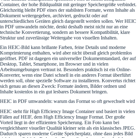
Container, der hohe Bildqualität mit geringer Speichergröße verbindet.
Gleichzeitig bleibt PDF eines der stabilsten Formate, wenn Inhalte als
Dokument weitergegeben, archiviert, gedruckt oder auf
unterschiedlichen Geräten gleich dargestellt werden sollen. Wer HEIC
in PDF umwandeln möchte, denkt deshalb meist nicht nur an eine
technische Konvertierung, sondern an bessere Kompatibilität, klare
Struktur und zuverlässige Weitergabe von visuellen Inhalten.
Ein HEIC-Bild kann brillante Farben, feine Details und moderne
Komprimierung enthalten, wird aber nicht überall gleich problemlos
geöffnet. PDF ist dagegen ein universeller Dokumentstandard, der auf
Desktop, Tablet, Smartphone, im Browser und in vielen
Arbeitsumgebungen vertraut ist. Besonders praktisch ist ein Online-
Konverter, wenn eine Datei schnell in ein anderes Format überführt
werden soll, ohne spezielle Software zu installieren. Konvertus richtet
sich genau an diesen Zweck: Formate ändern, Bilder ordnen und
Inhalte kostenlos in ein gut lesbares Dokument bringen.
HEIC in PDF umwandeln: warum das Format so oft gewechselt wird
HEIC steht für High Efficiency Image Container und basiert in vielen
Fällen auf HEIF, dem High Efficiency Image Format. Der große
Vorteil liegt in der effizienten Speicherung. Ein Foto kann bei
vergleichbarer visueller Qualität kleiner sein als ein klassisches JPEG.
Dadurch sparen moderne Geräte Speicherplatz, ohne dass jedes Bild