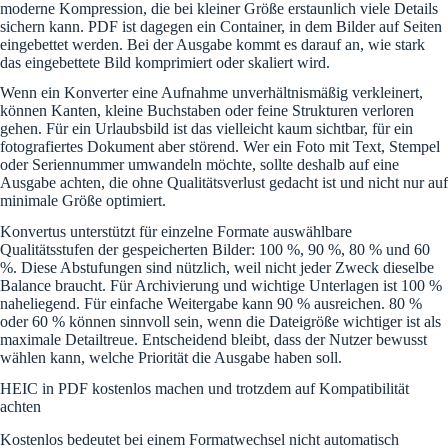
moderne Kompression, die bei kleiner Größe erstaunlich viele Details
sichern kann. PDF ist dagegen ein Container, in dem Bilder auf Seiten
eingebettet werden. Bei der Ausgabe kommt es darauf an, wie stark
das eingebettete Bild komprimiert oder skaliert wird.
Wenn ein Konverter eine Aufnahme unverhältnismäßig verkleinert,
können Kanten, kleine Buchstaben oder feine Strukturen verloren
gehen. Für ein Urlaubsbild ist das vielleicht kaum sichtbar, für ein
fotografiertes Dokument aber störend. Wer ein Foto mit Text, Stempel
oder Seriennummer umwandeln möchte, sollte deshalb auf eine
Ausgabe achten, die ohne Qualitätsverlust gedacht ist und nicht nur auf
minimale Größe optimiert.
Konvertus unterstützt für einzelne Formate auswählbare
Qualitätsstufen der gespeicherten Bilder: 100 %, 90 %, 80 % und 60
%. Diese Abstufungen sind nützlich, weil nicht jeder Zweck dieselbe
Balance braucht. Für Archivierung und wichtige Unterlagen ist 100 %
naheliegend. Für einfache Weitergabe kann 90 % ausreichen. 80 %
oder 60 % können sinnvoll sein, wenn die Dateigröße wichtiger ist als
maximale Detailtreue. Entscheidend bleibt, dass der Nutzer bewusst
wählen kann, welche Priorität die Ausgabe haben soll.
HEIC in PDF kostenlos machen und trotzdem auf Kompatibilität
achten
Kostenlos bedeutet bei einem Formatwechsel nicht automatisch