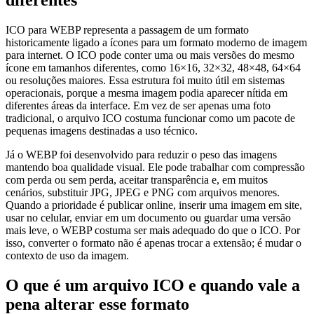
diferentes
ICO para WEBP representa a passagem de um formato
historicamente ligado a ícones para um formato moderno de imagem
para internet. O ICO pode conter uma ou mais versões do mesmo
ícone em tamanhos diferentes, como 16×16, 32×32, 48×48, 64×64
ou resoluções maiores. Essa estrutura foi muito útil em sistemas
operacionais, porque a mesma imagem podia aparecer nítida em
diferentes áreas da interface. Em vez de ser apenas uma foto
tradicional, o arquivo ICO costuma funcionar como um pacote de
pequenas imagens destinadas a uso técnico.
Já o WEBP foi desenvolvido para reduzir o peso das imagens
mantendo boa qualidade visual. Ele pode trabalhar com compressão
com perda ou sem perda, aceitar transparência e, em muitos
cenários, substituir JPG, JPEG e PNG com arquivos menores.
Quando a prioridade é publicar online, inserir uma imagem em site,
usar no celular, enviar em um documento ou guardar uma versão
mais leve, o WEBP costuma ser mais adequado do que o ICO. Por
isso, converter o formato não é apenas trocar a extensão; é mudar o
contexto de uso da imagem.
O que é um arquivo ICO e quando vale a
pena alterar esse formato