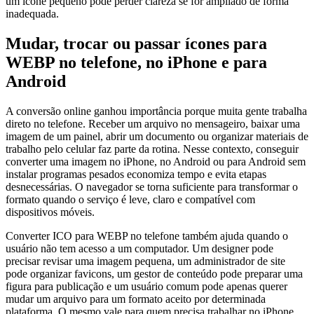
um ícone pequeno pode perder clareza se for ampliado de forma
inadequada.
Mudar, trocar ou passar ícones para
WEBP no telefone, no iPhone e para
Android
A conversão online ganhou importância porque muita gente trabalha
direto no telefone. Receber um arquivo no mensageiro, baixar uma
imagem de um painel, abrir um documento ou organizar materiais de
trabalho pelo celular faz parte da rotina. Nesse contexto, conseguir
converter uma imagem no iPhone, no Android ou para Android sem
instalar programas pesados economiza tempo e evita etapas
desnecessárias. O navegador se torna suficiente para transformar o
formato quando o serviço é leve, claro e compatível com
dispositivos móveis.
Converter ICO para WEBP no telefone também ajuda quando o
usuário não tem acesso a um computador. Um designer pode
precisar revisar uma imagem pequena, um administrador de site
pode organizar favicons, um gestor de conteúdo pode preparar uma
figura para publicação e um usuário comum pode apenas querer
mudar um arquivo para um formato aceito por determinada
plataforma. O mesmo vale para quem precisa trabalhar no iPhone,