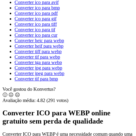
Converter ico para avif
Converter ico para bmp
Converter ico para pdf
Converter ico para gif
Converter ico para tiff
Converter ico para tif
Converter ico para cur
Converter heic para webp
Converter heif para webp
Converter tiff para webp
Converter tif para webp
Converter tga para webp
Converter jpg para webp
Converter jpeg para webp
Converter tif para bmp
Você gostou do Konvertus?
🙂
😐
☹️
Avaliação média:
4.82
(291 votos)
Converter ICO para WEBP online
gratuito sem perda de qualidade
Converter ICO para WEBP é uma necessidade comum quando uma