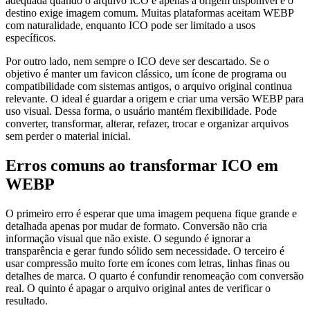
adequada quando o arquivo ICO é apenas a origem disponível e o
destino exige imagem comum. Muitas plataformas aceitam WEBP
com naturalidade, enquanto ICO pode ser limitado a usos
específicos.
Por outro lado, nem sempre o ICO deve ser descartado. Se o
objetivo é manter um favicon clássico, um ícone de programa ou
compatibilidade com sistemas antigos, o arquivo original continua
relevante. O ideal é guardar a origem e criar uma versão WEBP para
uso visual. Dessa forma, o usuário mantém flexibilidade. Pode
converter, transformar, alterar, refazer, trocar e organizar arquivos
sem perder o material inicial.
Erros comuns ao transformar ICO em
WEBP
O primeiro erro é esperar que uma imagem pequena fique grande e
detalhada apenas por mudar de formato. Conversão não cria
informação visual que não existe. O segundo é ignorar a
transparência e gerar fundo sólido sem necessidade. O terceiro é
usar compressão muito forte em ícones com letras, linhas finas ou
detalhes de marca. O quarto é confundir renomeação com conversão
real. O quinto é apagar o arquivo original antes de verificar o
resultado.