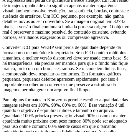
A expressão sem perda de qualidade merece atenção. Em conversão
de imagem, qualidade não significa apenas manter a aparência
visual; também envolve resolução, transparência, bordas, contraste e
ausência de artefatos. Um ICO pequeno, por exemplo, não ganha
detalhes novos ao ser convertido. Se a imagem original tem 32×32
pixels, a versão final continuará limitada por essa origem. O objetivo
real é preservar o máximo possível do conteúdo existente, evitando
borrões, serrilhados exagerados ou compressão agressiva.
Converter ICO para WEBP sem perda de qualidade depende da
forma como o conteúdo é interpretado. Se o ICO contém múltiplos
tamanhos, a melhor versão disponível deve ser usada como base. Se
há transparência, ela precisa ser mantida para que o fundo não fique
branco, preto ou com bordas estranhas. Se o ícone tem linhas finas,
a compressão deve respeitar os contornos. Em formatos gráficos
pequenos, pequenos defeitos aparecem rapidamente, por isso é
importante escolher um conversor que preserve a estrutura da
imagem e permita gerar um arquivo final limpo.
Para alguns formatos, o Konvertus permite escolher a qualidade das
imagens salvas em 100%, 90%, 80% ou 60%. Essa variação é útil
quando o objetivo é equilibrar nitidez e tamanho do arquivo.
Qualidade 100% prioriza preservação visual; 90% costuma manter
aparência muito próxima com peso menor; 80% pode ser adequado
para uso online comum; 60% atende casos em que o tamanho
reduzido importa mais do que a fidelidade máxima. A escolha