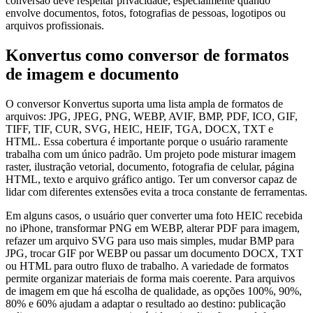
conversão deve respeitar privacidade, especialmente quando
envolve documentos, fotos, fotografias de pessoas, logotipos ou
arquivos profissionais.
Konvertus como conversor de formatos
de imagem e documento
O conversor Konvertus suporta uma lista ampla de formatos de
arquivos: JPG, JPEG, PNG, WEBP, AVIF, BMP, PDF, ICO, GIF,
TIFF, TIF, CUR, SVG, HEIC, HEIF, TGA, DOCX, TXT e
HTML. Essa cobertura é importante porque o usuário raramente
trabalha com um único padrão. Um projeto pode misturar imagem
raster, ilustração vetorial, documento, fotografia de celular, página
HTML, texto e arquivo gráfico antigo. Ter um conversor capaz de
lidar com diferentes extensões evita a troca constante de ferramentas.
Em alguns casos, o usuário quer converter uma foto HEIC recebida
no iPhone, transformar PNG em WEBP, alterar PDF para imagem,
refazer um arquivo SVG para uso mais simples, mudar BMP para
JPG, trocar GIF por WEBP ou passar um documento DOCX, TXT
ou HTML para outro fluxo de trabalho. A variedade de formatos
permite organizar materiais de forma mais coerente. Para arquivos
de imagem em que há escolha de qualidade, as opções 100%, 90%,
80% e 60% ajudam a adaptar o resultado ao destino: publicação