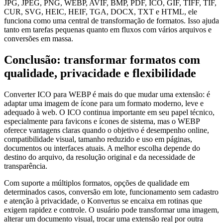
JPG, JPEG, PNG, WEBP, AVIF, BMP, PDF, ICO, GIF, TIFF, TIF,
CUR, SVG, HEIC, HEIF, TGA, DOCX, TXT e HTML, ele
funciona como uma central de transformação de formatos. Isso ajuda
tanto em tarefas pequenas quanto em fluxos com vários arquivos e
conversões em massa.
Conclusão: transformar formatos com
qualidade, privacidade e flexibilidade
Converter ICO para WEBP é mais do que mudar uma extensão: é
adaptar uma imagem de ícone para um formato moderno, leve e
adequado à web. O ICO continua importante em seu papel técnico,
especialmente para favicons e ícones de sistema, mas o WEBP
oferece vantagens claras quando o objetivo é desempenho online,
compatibilidade visual, tamanho reduzido e uso em páginas,
documentos ou interfaces atuais. A melhor escolha depende do
destino do arquivo, da resolução original e da necessidade de
transparência.
Com suporte a múltiplos formatos, opções de qualidade em
determinados casos, conversão em lote, funcionamento sem cadastro
e atenção à privacidade, o Konvertus se encaixa em rotinas que
exigem rapidez e controle. O usuário pode transformar uma imagem,
alterar um documento visual, trocar uma extensão real por outra