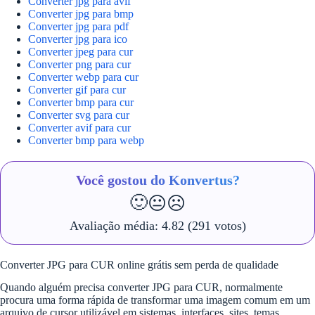
Converter jpg para avif
Converter jpg para bmp
Converter jpg para pdf
Converter jpg para ico
Converter jpeg para cur
Converter png para cur
Converter webp para cur
Converter gif para cur
Converter bmp para cur
Converter svg para cur
Converter avif para cur
Converter bmp para webp
Você gostou do Konvertus?
🙂
😐
☹️
Avaliação média:
4.82
(291 votos)
Converter JPG para CUR online grátis sem perda de qualidade
Quando alguém precisa converter JPG para CUR, normalmente
procura uma forma rápida de transformar uma imagem comum em um
arquivo de cursor utilizável em sistemas, interfaces, sites, temas