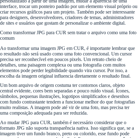
personalizado a partir de uma imagem, mudar a aparência de uma
interface, trocar um ponteiro padrão por um elemento visual próprio ou
criar recursos gráficos para um projeto. Também pode ser interessante
para designers, desenvolvedores, criadores de temas, administradores
de sites e usuários que gostam de personalizar o ambiente digital.
Como transformar JPG para CUR sem tratar o arquivo como uma foto
comum
Ao transformar uma imagem JPG em CUR, é importante lembrar que
o resultado não será usado como uma foto convencional. Um cursor
precisa ser reconhecível em poucos pixels. Um retrato cheio de
detalhes, uma paisagem complexa ou uma fotografia com muitos
elementos pode perder legibilidade quando vira cursor. Por isso, a
escolha da imagem original influencia diretamente o resultado final.
Um bom arquivo de origem costuma ter contornos claros, objeto
central evidente, cores bem separadas e pouco ruído visual. Ícones,
símbolos, pequenas ilustrações, logotipos simplificados e desenhos
com fundo contrastante tendem a funcionar melhor do que fotografias
muito realistas. A imagem pode até vir de uma foto, mas precisa ter
uma composição adequada para ser reduzida.
Ao mudar JPG para CUR, também é necessário considerar que o
formato JPG não suporta transparência nativa. Isso significa que, se a
imagem tiver um fundo branco, preto ou colorido, esse fundo pode