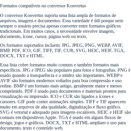
Formatos compatíveis no conversor Konvertus
O conversor Konvertus suporta uma lista ampla de formatos de
arquivos, imagens e documentos. Essa variedade é útil porque nem
sempre o usuário precisa apenas converter entre formatos gráficos
tradicionais. Em muitos casos, a necessidade envolve imagem,
documento, ícone, cursor, página web ou texto.
Os formatos suportados incluem: JPG, JPEG, PNG, WEBP, AVIF,
BMP, PDF, ICO, GIF, TIFF, TIF, CUR, SVG, HEIC, HEIF, TGA,
DOCX, TXT e HTML.
Essa lista cobre formatos muito comuns e também formatos mais
específicos. JPG e JPEG são populares para fotos e fotografias. PNG é
usado quando a transparência e a nitidez são importantes. WEBP e
AVIF são formatos modernos voltados para boa compressão e uso
online. BMP é um formato mais antigo, geralmente maior e menos
comprimido. PDF é usado para documentos e materiais prontos para
visualização ou impressão. ICO e CUR são ligados a ícones e
cursores. GIF pode conter animações simples. TIFF e TIF aparecem
muito em arquivos de alta qualidade, digitalização e fluxo gráfico.
SVG é vetorial e adequado para imagens escaláveis. HEIC e HEIF são
comuns em dispositivos Apple. TGA é usado em alguns fluxos de
design, jogos e gráficos. DOCX, TXT e HTML ampliam o uso para
documento, texto e conteúdo web.