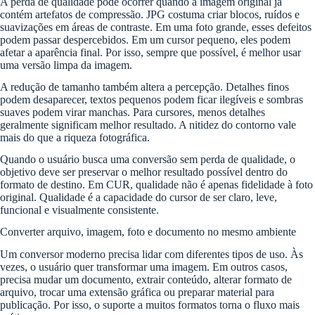
A perda de qualidade pode ocorrer quando a imagem original já
contém artefatos de compressão. JPG costuma criar blocos, ruídos e
suavizações em áreas de contraste. Em uma foto grande, esses defeitos
podem passar despercebidos. Em um cursor pequeno, eles podem
afetar a aparência final. Por isso, sempre que possível, é melhor usar
uma versão limpa da imagem.
A redução de tamanho também altera a percepção. Detalhes finos
podem desaparecer, textos pequenos podem ficar ilegíveis e sombras
suaves podem virar manchas. Para cursores, menos detalhes
geralmente significam melhor resultado. A nitidez do contorno vale
mais do que a riqueza fotográfica.
Quando o usuário busca uma conversão sem perda de qualidade, o
objetivo deve ser preservar o melhor resultado possível dentro do
formato de destino. Em CUR, qualidade não é apenas fidelidade à foto
original. Qualidade é a capacidade do cursor de ser claro, leve,
funcional e visualmente consistente.
Converter arquivo, imagem, foto e documento no mesmo ambiente
Um conversor moderno precisa lidar com diferentes tipos de uso. Às
vezes, o usuário quer transformar uma imagem. Em outros casos,
precisa mudar um documento, extrair conteúdo, alterar formato de
arquivo, trocar uma extensão gráfica ou preparar material para
publicação. Por isso, o suporte a muitos formatos torna o fluxo mais