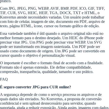
prático.
Com JPG, JPEG, PNG, WEBP, AVIF, BMP, PDF, ICO, GIF, TIFF,
TIF, CUR, SVG, HEIC, HEIF, TGA, DOCX, TXT e HTML, o
Konvertus atende necessidades variadas. Um usuário pode trabalhar
com foto de celular, imagem de site, documento em PDF, arquivo de
texto, página HTML, ícone, cursor ou formato gráfico de edição.
Essa variedade também é útil quando o arquivo original não está no
melhor formato para o destino desejado. Um HEIC do iPhone pode
precisar virar JPG. Um PNG pode precisar virar WEBP. Um SVG
pode ser transformado em imagem rasterizada. Um PDF pode ser
usado como documento de origem. Um JPG pode ser convertido em
cursor quando o objetivo é personalização visual.
O importante é escolher o formato final de acordo com a finalidade.
Formato não é apenas extensão. Ele define compatibilidade,
compressão, transparência, qualidade, tamanho e uso prático.
FAQ
É seguro converter JPG para CUR online?
A segurança depende de como o serviço processa os arquivos e de
quais dados são enviados. No Konvertus, a proposta de conversão
confidencial e sem upload desnecessário para servidor, quando
suportada, ajuda a reduzir exposição. Ainda assim, imagens com dados