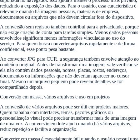
suportada no navegador. Isso ajuda a manter o processo mais privado,
reduzindo a exposição dos dados. Para o usuário, essa característica é
relevante quando há imagens pessoais, materiais de empresa,
documentos ou arquivos que não devem circular fora do dispositivo.
A conversão sem registro também contribui para a privacidade, porque
não exige criação de conta para tarefas simples. Menos dados pessoais
envolvidos significam menos informações vinculadas ao uso do
serviço. Para quem busca converter arquivos rapidamente e de forma
confidencial, esse ponto pesa bastante.
Ao converter JPG para CUR, a segurança também envolve atenção ao
conteúdo original. Antes de transformar uma imagem, vale verificar se
ela não contém dados pessoais, nomes, placas, rostos, endereços,
documentos ou informações que não deveriam aparecer no cursor
final. Mesmo um arquivo pequeno pode revelar detalhes se for
compartilhado depois.
Conversão em massa, vários arquivos e uso em projetos
A conversão de vários arquivos pode ser útil em projetos maiores.
Quem trabalha com interfaces, temas, pacotes gráficos ou
personalização visual pode precisar transformar mais de uma imagem
de uma vez. A conversão em lote ajuda quando há vários arquivos,
reduz repetição e facilita a organização.
Converter em massa é especialmente útil quando o usuário possui uma