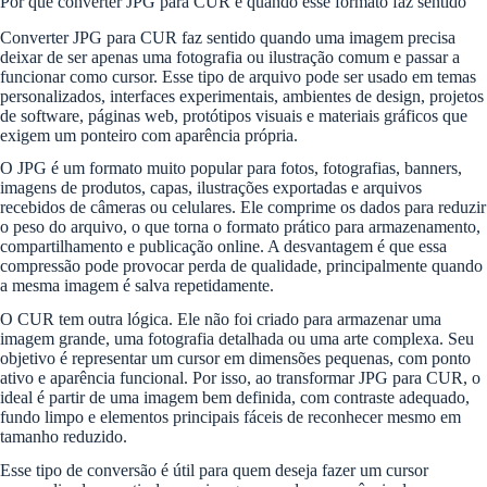
Por que converter JPG para CUR e quando esse formato faz sentido
Converter JPG para CUR faz sentido quando uma imagem precisa
deixar de ser apenas uma fotografia ou ilustração comum e passar a
funcionar como cursor. Esse tipo de arquivo pode ser usado em temas
personalizados, interfaces experimentais, ambientes de design, projetos
de software, páginas web, protótipos visuais e materiais gráficos que
exigem um ponteiro com aparência própria.
O JPG é um formato muito popular para fotos, fotografias, banners,
imagens de produtos, capas, ilustrações exportadas e arquivos
recebidos de câmeras ou celulares. Ele comprime os dados para reduzir
o peso do arquivo, o que torna o formato prático para armazenamento,
compartilhamento e publicação online. A desvantagem é que essa
compressão pode provocar perda de qualidade, principalmente quando
a mesma imagem é salva repetidamente.
O CUR tem outra lógica. Ele não foi criado para armazenar uma
imagem grande, uma fotografia detalhada ou uma arte complexa. Seu
objetivo é representar um cursor em dimensões pequenas, com ponto
ativo e aparência funcional. Por isso, ao transformar JPG para CUR, o
ideal é partir de uma imagem bem definida, com contraste adequado,
fundo limpo e elementos principais fáceis de reconhecer mesmo em
tamanho reduzido.
Esse tipo de conversão é útil para quem deseja fazer um cursor