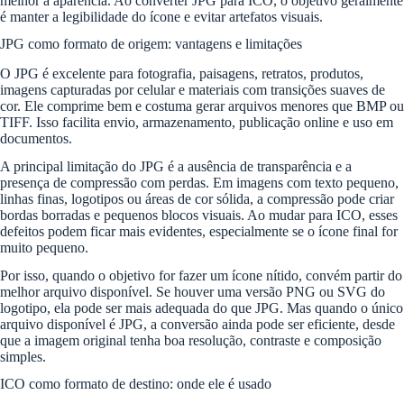
melhor a aparência. Ao converter JPG para ICO, o objetivo geralmente
é manter a legibilidade do ícone e evitar artefatos visuais.
JPG como formato de origem: vantagens e limitações
O JPG é excelente para fotografia, paisagens, retratos, produtos,
imagens capturadas por celular e materiais com transições suaves de
cor. Ele comprime bem e costuma gerar arquivos menores que BMP ou
TIFF. Isso facilita envio, armazenamento, publicação online e uso em
documentos.
A principal limitação do JPG é a ausência de transparência e a
presença de compressão com perdas. Em imagens com texto pequeno,
linhas finas, logotipos ou áreas de cor sólida, a compressão pode criar
bordas borradas e pequenos blocos visuais. Ao mudar para ICO, esses
defeitos podem ficar mais evidentes, especialmente se o ícone final for
muito pequeno.
Por isso, quando o objetivo for fazer um ícone nítido, convém partir do
melhor arquivo disponível. Se houver uma versão PNG ou SVG do
logotipo, ela pode ser mais adequada do que JPG. Mas quando o único
arquivo disponível é JPG, a conversão ainda pode ser eficiente, desde
que a imagem original tenha boa resolução, contraste e composição
simples.
ICO como formato de destino: onde ele é usado