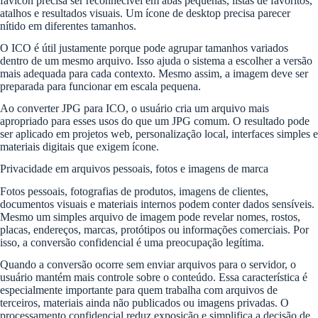
favicon precisa ser reconhecível em abas pequenas, listas de favoritos,
atalhos e resultados visuais. Um ícone de desktop precisa parecer
nítido em diferentes tamanhos.
O ICO é útil justamente porque pode agrupar tamanhos variados
dentro de um mesmo arquivo. Isso ajuda o sistema a escolher a versão
mais adequada para cada contexto. Mesmo assim, a imagem deve ser
preparada para funcionar em escala pequena.
Ao converter JPG para ICO, o usuário cria um arquivo mais
apropriado para esses usos do que um JPG comum. O resultado pode
ser aplicado em projetos web, personalização local, interfaces simples e
materiais digitais que exigem ícone.
Privacidade em arquivos pessoais, fotos e imagens de marca
Fotos pessoais, fotografias de produtos, imagens de clientes,
documentos visuais e materiais internos podem conter dados sensíveis.
Mesmo um simples arquivo de imagem pode revelar nomes, rostos,
placas, endereços, marcas, protótipos ou informações comerciais. Por
isso, a conversão confidencial é uma preocupação legítima.
Quando a conversão ocorre sem enviar arquivos para o servidor, o
usuário mantém mais controle sobre o conteúdo. Essa característica é
especialmente importante para quem trabalha com arquivos de
terceiros, materiais ainda não publicados ou imagens privadas. O
processamento confidencial reduz exposição e simplifica a decisão de