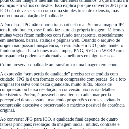
pode conter imagens internas em diferentes tamanhos, o que melhora a
exibição em vários contextos. Isso explica por que converter JPG para
ICO não deve ser visto como uma simples troca de extensão, mas
como uma adaptação de finalidade.
Além disso, JPG não suporta transparência real. Se uma imagem JPG
tem fundo branco, esse fundo faz parte da própria imagem. Já ícones
muitas vezes ficam melhores com fundo transparente, especialmente
em interfaces, barras, atalhos e páginas web. Quando o arquivo de
origem não possui transparência, o resultado em ICO pode manter o
fundo original. Para ícones mais limpos, PNG, SVG ou WEBP com
transparência podem ser alternativas melhores em alguns casos.
Como preservar qualidade ao transformar uma imagem em ícone
A expressão “sem perda de qualidade” precisa ser entendida com
cuidado. JPG já é um formato com compressão com perdas. Se a foto
original foi salva com baixa qualidade, muito ruído, blocos de
compressão ou baixa resolução, a conversão não recria detalhes
inexistentes. Porém, é possível converter sem adicionar perda
perceptível desnecessária, mantendo proporções corretas, evitando
compressão agressiva e preservando o máximo possível da aparência
original.
Ao converter JPG para ICO, a qualidade final depende de quatro
fatores principais: resolução da imagem inicial, nitidez, contraste e