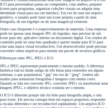
ICO para personalizar pastas no computador, criar atalhos, preparar
ícones para programas, organizar coleções visuais ou adaptar uma
identidade visual para uso em interface. Em vez de usar um arquivo
genérico, o usuário pode fazer um ícone próprio a partir de uma
fotografia, de um logotipo ou de uma imagem já existente.
Outro caso frequente é o reaproveitamento de materiais. Uma empresa
pode ter apenas uma imagem JPG do logotipo, mas precisar de um
ícone para site, aplicativo interno ou documento digital. Um criador de
conteúdo pode ter uma foto quadrada e querer mudar para ICO para
criar uma marca visual reconhecível. Um desenvolvedor pode precisar
converter vários arquivos para montar um pacote de recursos gráficos.
Diferenças entre JPG, JPEG e ICO
JPG e JPEG representam praticamente o mesmo padrão. A diferença
histórica está no limite antigo de três letras para extensões em alguns
sistemas, o que popularizou “.jpg” em vez de “.jpeg”. Ambos são
usados para armazenar fotografias e imagens com muitas cores.
Quando se fala em converter JPG, converter JPEG ou transformar uma
imagem JPEG, o objetivo técnico costuma ser o mesmo.
O ICO é diferente porque não foi feito para fotografia ampla, e sim
para ícone. Ele precisa carregar bem em espaços pequenos, responder
a escalas diferentes e ser reconhecível rapidamente. Um arquivo ICO