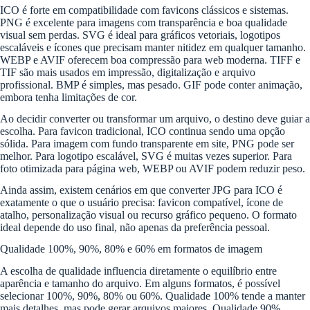
ICO é forte em compatibilidade com favicons clássicos e sistemas.
PNG é excelente para imagens com transparência e boa qualidade
visual sem perdas. SVG é ideal para gráficos vetoriais, logotipos
escaláveis e ícones que precisam manter nitidez em qualquer tamanho.
WEBP e AVIF oferecem boa compressão para web moderna. TIFF e
TIF são mais usados em impressão, digitalização e arquivo
profissional. BMP é simples, mas pesado. GIF pode conter animação,
embora tenha limitações de cor.
Ao decidir converter ou transformar um arquivo, o destino deve guiar a
escolha. Para favicon tradicional, ICO continua sendo uma opção
sólida. Para imagem com fundo transparente em site, PNG pode ser
melhor. Para logotipo escalável, SVG é muitas vezes superior. Para
foto otimizada para página web, WEBP ou AVIF podem reduzir peso.
Ainda assim, existem cenários em que converter JPG para ICO é
exatamente o que o usuário precisa: favicon compatível, ícone de
atalho, personalização visual ou recurso gráfico pequeno. O formato
ideal depende do uso final, não apenas da preferência pessoal.
Qualidade 100%, 90%, 80% e 60% em formatos de imagem
A escolha de qualidade influencia diretamente o equilíbrio entre
aparência e tamanho do arquivo. Em alguns formatos, é possível
selecionar 100%, 90%, 80% ou 60%. Qualidade 100% tende a manter
mais detalhes, mas pode gerar arquivos maiores. Qualidade 90%