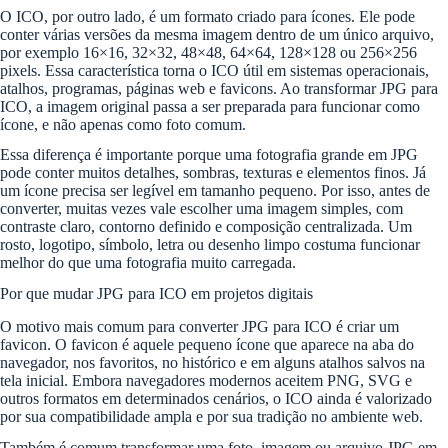
O ICO, por outro lado, é um formato criado para ícones. Ele pode
conter várias versões da mesma imagem dentro de um único arquivo,
por exemplo 16×16, 32×32, 48×48, 64×64, 128×128 ou 256×256
pixels. Essa característica torna o ICO útil em sistemas operacionais,
atalhos, programas, páginas web e favicons. Ao transformar JPG para
ICO, a imagem original passa a ser preparada para funcionar como
ícone, e não apenas como foto comum.
Essa diferença é importante porque uma fotografia grande em JPG
pode conter muitos detalhes, sombras, texturas e elementos finos. Já
um ícone precisa ser legível em tamanho pequeno. Por isso, antes de
converter, muitas vezes vale escolher uma imagem simples, com
contraste claro, contorno definido e composição centralizada. Um
rosto, logotipo, símbolo, letra ou desenho limpo costuma funcionar
melhor do que uma fotografia muito carregada.
Por que mudar JPG para ICO em projetos digitais
O motivo mais comum para converter JPG para ICO é criar um
favicon. O favicon é aquele pequeno ícone que aparece na aba do
navegador, nos favoritos, no histórico e em alguns atalhos salvos na
tela inicial. Embora navegadores modernos aceitem PNG, SVG e
outros formatos em determinados cenários, o ICO ainda é valorizado
por sua compatibilidade ampla e por sua tradição no ambiente web.
Também é comum transformar uma foto, imagem ou arquivo JPG em