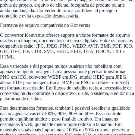
prévia de projeto, arquivo de cliente, fotografia de produto ou arte
ainda não lançada. Converter de forma confidencial protege o
conteúdo e evita exposição desnecessária.
Formatos de arquivo compatíveis no Konvertus
O conversor Konvertus oferece suporte a vários formatos de arquivo
usados em imagens, documentos e recursos digitais. Entre os formatos
compatíveis estão: JPG, JPEG, PNG, WEBP, AVIF, BMP, PDF, ICO,
GIF, TIFF, TIF, CUR, SVG, HEIC, HEIF, TGA, DOCX, TXT e
HTML.
Essa variedade é útil porque muitos usuários não trabalham com
apenas um tipo de imagem. Uma pessoa pode precisar transformar
PNG em ICO, converter WEBP em JPG, mudar HEIC para JPEG,
alterar PDF para imagem, trocar BMP por PNG ou refazer um SVG
em formato rasterizado. Em fluxos de trabalho reais, a necessidade de
conversão muda conforme o dispositivo, o site, o sistema, o editor ou a
plataforma de destino.
Para determinados formatos, também é possível escolher a qualidade
das imagens salvas em 100%, 90%, 80% ou 60%. Esse controle
permite equilibrar nitidez e peso final do arquivo. Em imagens
destinadas à web, qualidade menor pode reduzir o tamanho. Em
materiais visuais mais importantes, 100% ou 90% costuma preservar