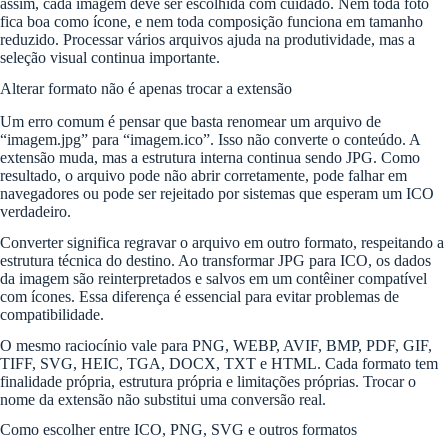
assim, cada imagem deve ser escolhida com cuidado. Nem toda foto
fica boa como ícone, e nem toda composição funciona em tamanho
reduzido. Processar vários arquivos ajuda na produtividade, mas a
seleção visual continua importante.
Alterar formato não é apenas trocar a extensão
Um erro comum é pensar que basta renomear um arquivo de
“imagem.jpg” para “imagem.ico”. Isso não converte o conteúdo. A
extensão muda, mas a estrutura interna continua sendo JPG. Como
resultado, o arquivo pode não abrir corretamente, pode falhar em
navegadores ou pode ser rejeitado por sistemas que esperam um ICO
verdadeiro.
Converter significa regravar o arquivo em outro formato, respeitando a
estrutura técnica do destino. Ao transformar JPG para ICO, os dados
da imagem são reinterpretados e salvos em um contêiner compatível
com ícones. Essa diferença é essencial para evitar problemas de
compatibilidade.
O mesmo raciocínio vale para PNG, WEBP, AVIF, BMP, PDF, GIF,
TIFF, SVG, HEIC, TGA, DOCX, TXT e HTML. Cada formato tem
finalidade própria, estrutura própria e limitações próprias. Trocar o
nome da extensão não substitui uma conversão real.
Como escolher entre ICO, PNG, SVG e outros formatos