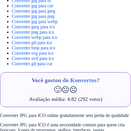
Converter jpg para tif
Converter jpg para cur
Converter jpg para jpeg
Converter jpg para png
Converter jpg para webp
Converter jpeg para ico
Converter png para ico
Converter webp para ico
Converter gif para ico
Converter bmp para ico
Converter svg para ico
Converter avif para ico
Converter gif para cur
Você gostou do Konvertus?
🙂
😐
☹️
Avaliação média:
4.82
(292 votos)
Converter JPG para ICO online gratuitamente sem perda de qualidade
Converter JPG para ICO é uma necessidade comum para quem cria
favicons, ícones de programas, atalhos, interfaces, pastas