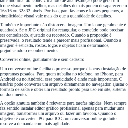
tamanho final do ícone. Uma foto de alta resolução pode gerar um
ícone visualmente melhor, mas detalhes demais podem desaparecer em
16×16 ou 32×32 pixels. Por isso, para favicons e ícones pequenos, a
simplicidade visual vale mais do que a quantidade de detalhes.
Também é importante não distorcer a imagem. Um ícone geralmente é
quadrado. Se o JPG original for retangular, o conteúdo pode precisar
ser centralizado, ajustado ou recortado. Quando a proporção é
preservada, o resultado tende a parecer mais profissional. Quando a
imagem é esticada, rostos, logos e objetos ficam deformados,
prejudicando o reconhecimento.
Converter online, gratuitamente e sem cadastro
Um conversor online facilita o processo porque dispensa instalação de
programas pesados. Para quem trabalha no telefone, no iPhone, para
Android ou no Android, essa praticidade é ainda mais importante. O
usuário pode converter um arquivo diretamente no navegador, ajustar o
formato de saída e obter um resultado pronto para uso em site, sistema
ou documento.
A opção gratuita também é relevante para tarefas rápidas. Nem sempre
faz sentido instalar editor gráfico profissional apenas para mudar uma
imagem, transformar um arquivo ou fazer um favicon. Quando o
objetivo é converter JPG para ICO, um conversor online gratuito
resolve a demanda com mais agilidade.