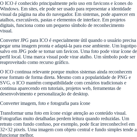
O ICO é conhecido principalmente pelo uso em favicons e ícones do
Windows. Em sites, ele pode ser usado para representar a identidade
visual da página na aba do navegador. Em sistemas, pode aparecer em
atalhos, executáveis, pastas e elementos de interface. Em projetos
digitais, funciona como um pequeno símbolo de reconhecimento
visual.
Converter JPG para ICO é especialmente útil quando o usuário precisa
pegar uma imagem pronta e adaptá-la para esse ambiente. Um logotipo
salvo em JPG pode se tornar um favicon. Uma foto pode virar ícone de
perfil local. Uma marca visual pode virar atalho. Um símbolo pode ser
reaproveitado como recurso gráfico.
O ICO continua relevante porque muitos sistemas ainda reconhecem
esse formato de forma direta. Mesmo com a popularidade de PNG e
SVG, o ICO mantém compatibilidade com cenários tradicionais e
continua aparecendo em tutoriais, projetos web, ferramentas de
desenvolvimento e personalização de desktop.
Converter imagem, foto e fotografia para ícone
Transformar uma foto em ícone exige atenção ao conteúdo visual.
Fotografias muito detalhadas perdem leitura quando reduzidas. Um
retrato com fundo confuso, por exemplo, pode ficar irreconhecível em
32×32 pixels. Uma imagem com objeto central e fundo simples tende a
funcionar melhor.