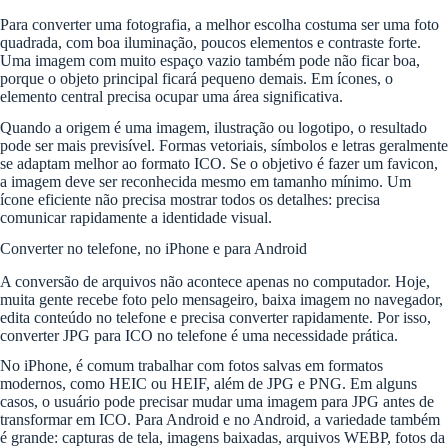
Para converter uma fotografia, a melhor escolha costuma ser uma foto
quadrada, com boa iluminação, poucos elementos e contraste forte.
Uma imagem com muito espaço vazio também pode não ficar boa,
porque o objeto principal ficará pequeno demais. Em ícones, o
elemento central precisa ocupar uma área significativa.
Quando a origem é uma imagem, ilustração ou logotipo, o resultado
pode ser mais previsível. Formas vetoriais, símbolos e letras geralmente
se adaptam melhor ao formato ICO. Se o objetivo é fazer um favicon,
a imagem deve ser reconhecida mesmo em tamanho mínimo. Um
ícone eficiente não precisa mostrar todos os detalhes: precisa
comunicar rapidamente a identidade visual.
Converter no telefone, no iPhone e para Android
A conversão de arquivos não acontece apenas no computador. Hoje,
muita gente recebe foto pelo mensageiro, baixa imagem no navegador,
edita conteúdo no telefone e precisa converter rapidamente. Por isso,
converter JPG para ICO no telefone é uma necessidade prática.
No iPhone, é comum trabalhar com fotos salvas em formatos
modernos, como HEIC ou HEIF, além de JPG e PNG. Em alguns
casos, o usuário pode precisar mudar uma imagem para JPG antes de
transformar em ICO. Para Android e no Android, a variedade também
é grande: capturas de tela, imagens baixadas, arquivos WEBP, fotos da