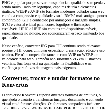
PNG é popular por preservar transparência e qualidade sem perdas,
sendo muito usado em logotipos, capturas de tela e elementos
gráficos. WEBP e AVIF são formatos modernos voltados para web,
com boa compressão e qualidade visual. BMP é mais antigo e pouco
comprimido. GIF é conhecido por animações e imagens simples.
SVG é vetorial e ideal para ícones, logotipos e ilustrações
escaláveis. HEIC e HEIF são comuns em dispositivos móveis,
especialmente no iPhone, por economizarem espaço mantendo boa
qualidade.
Nesse cenário, converter JPG para TIF continua sendo relevante
porque o TIF ocupa um lugar específico: preservação, edição e uso
técnico. Ele não compete diretamente com AVIF ou WEBP em
velocidade para web. Também não substitui SVG em ilustrações
vetoriais. Sua força está na qualidade, na flexibilidade e na
confiança para fluxos de imagem mais exigentes.
Converter, trocar e mudar formatos no
Konvertus
O conversor Konvertus suporta diversos formatos de arquivos, o
que ajuda o usuário a transformar imagem, documento e conteúdo
visual em diferentes direções. Os formatos compatíveis incluem:
JPG, JPEG, PNG, WEBP, AVIF, BMP, PDF, ICO, GIF, TIFF, TIF,