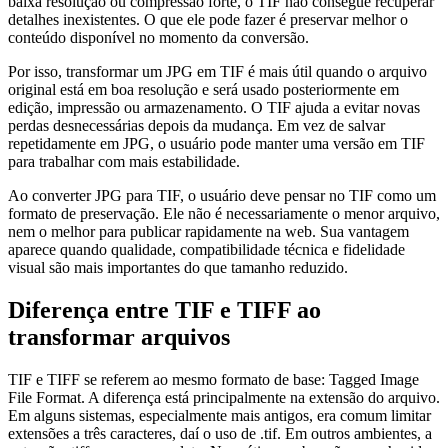
baixa resolução ou compressão forte, o TIF não consegue recuperar
detalhes inexistentes. O que ele pode fazer é preservar melhor o
conteúdo disponível no momento da conversão.
Por isso, transformar um JPG em TIF é mais útil quando o arquivo
original está em boa resolução e será usado posteriormente em
edição, impressão ou armazenamento. O TIF ajuda a evitar novas
perdas desnecessárias depois da mudança. Em vez de salvar
repetidamente em JPG, o usuário pode manter uma versão em TIF
para trabalhar com mais estabilidade.
Ao converter JPG para TIF, o usuário deve pensar no TIF como um
formato de preservação. Ele não é necessariamente o menor arquivo,
nem o melhor para publicar rapidamente na web. Sua vantagem
aparece quando qualidade, compatibilidade técnica e fidelidade
visual são mais importantes do que tamanho reduzido.
Diferença entre TIF e TIFF ao
transformar arquivos
TIF e TIFF se referem ao mesmo formato de base: Tagged Image
File Format. A diferença está principalmente na extensão do arquivo.
Em alguns sistemas, especialmente mais antigos, era comum limitar
extensões a três caracteres, daí o uso de .tif. Em outros ambientes, a