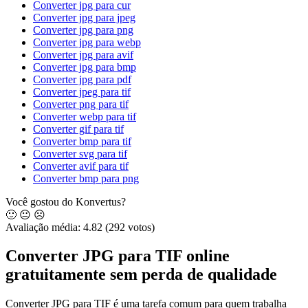
Converter jpg para cur
Converter jpg para jpeg
Converter jpg para png
Converter jpg para webp
Converter jpg para avif
Converter jpg para bmp
Converter jpg para pdf
Converter jpeg para tif
Converter png para tif
Converter webp para tif
Converter gif para tif
Converter bmp para tif
Converter svg para tif
Converter avif para tif
Converter bmp para png
Você gostou do Konvertus?
🙂
😐
☹️
Avaliação média:
4.82
(292 votos)
Converter JPG para TIF online
gratuitamente sem perda de qualidade
Converter JPG para TIF é uma tarefa comum para quem trabalha