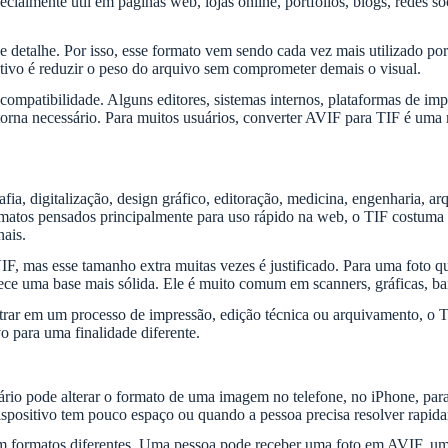
almente útil em páginas web, lojas online, portfólios, blogs, redes soc
e detalhe. Por isso, esse formato vem sendo cada vez mais utilizado po
tivo é reduzir o peso do arquivo sem comprometer demais o visual.
mpatibilidade. Alguns editores, sistemas internos, plataformas de impr
e torna necessário. Para muitos usuários, converter AVIF para TIF é u
a, digitalização, design gráfico, editoração, medicina, engenharia, ar
matos pensados principalmente para uso rápido na web, o TIF costuma s
nais.
as esse tamanho extra muitas vezes é justificado. Para uma foto que
ece uma base mais sólida. Ele é muito comum em scanners, gráficas, b
ar em um processo de impressão, edição técnica ou arquivamento, o TI
para uma finalidade diferente.
ário pode alterar o formato de uma imagem no telefone, no iPhone, par
dispositivo tem pouco espaço ou quando a pessoa precisa resolver rapi
ns em formatos diferentes. Uma pessoa pode receber uma foto em AV