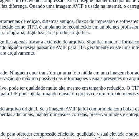
ns com excelente compressão. Ele consegue manter boa qualidade visu
m faz diferença. Quando uma imagem AVIF é usada na internet, o carre
entas de edição, sistemas antigos, fluxos de impressão e softwares c
nhecido como TIFF, é amplamente reconhecido em ambientes profissiona
 fotografia, digitalização e produção gráfica.
ica apenas trocar a extensão do arquivo. Significa mudar a forma com
do alguém deseja passar de AVIF para TIF, geralmente existe uma intenç
para arquivamento.
dade. Ninguém quer transformar uma foto nítida em uma imagem borrada,
servação do máximo possível das informações visuais presentes no arqui
vo, pode ter qualidade muito alta mesmo em tamanho reduzido. O TIF,
IF para TIF pode ajudar quando o usuário precisa de um formato menos
o arquivo original. Se a imagem AVIF já foi comprimida com baixa qu
das adicionais, manter dimensões corretas, preservar nitidez e entregar 
o para oferecer compressão eficiente, qualidade visual elevada e sup