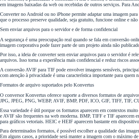
em imagens baixadas da web ou recebidas de outros serviços. Para And
Converter no Android ou no iPhone permite adaptar uma imagem para e
que o processo preserve qualidade, seja gratuito, funcione online e não 
Sem enviar arquivos para o servidor e de forma confidencial
A segurança é uma preocupação real quando se fala em conversão onli
imagem corporativa pode fazer parte de um projeto ainda não publica
Por isso, a ideia de converter sem enviar arquivos para o servidor é 
arquivos. Isso torna a experiência mais confidencial e reduz riscos ass
A conversão AVIF para TIF pode envolver imagens sensíveis, principa
com atenção à privacidade é uma característica importante para quem nã
Formatos de arquivo suportados pelo Konvertus
O conversor Konvertus oferece suporte a diversos formatos de arquivos
JPG, JPEG, PNG, WEBP, AVIF, BMP, PDF, ICO, GIF, TIFF, TIF
Essa variedade é útil porque os formatos aparecem em contextos muit
e AVIF são frequentes na web moderna. BMP, TIFF e TIF aparecem em
para gráficos vetoriais. HEIC e HEIF aparecem bastante em disposit
Para determinados formatos, é possível escolher a qualidade das imag
Em alguns casos, a prioridade será manter a imagem com o máximo de f