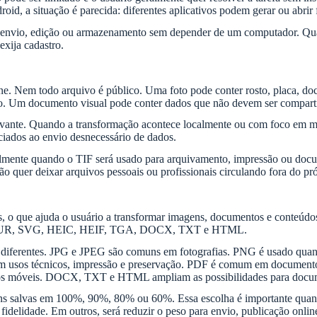
roid, a situação é parecida: diferentes aplicativos podem gerar ou ab
nvio, edição ou armazenamento sem depender de um computador. Quando
exija cadastro.
ne. Nem todo arquivo é público. Uma foto pode conter rosto, placa, d
do. Um documento visual pode conter dados que não devem ser compart
relevante. Quando a transformação acontece localmente ou com foco em m
ociados ao envio desnecessário de dados.
lmente quando o TIF será usado para arquivamento, impressão ou docum
o quer deixar arquivos pessoais ou profissionais circulando fora do pr
, o que ajuda o usuário a transformar imagens, documentos e conteúdos 
, CUR, SVG, HEIC, HEIF, TGA, DOCX, TXT e HTML.
o diferentes. JPG e JPEG são comuns em fotografias. PNG é usado quan
 usos técnicos, impressão e preservação. PDF é comum em documento
ivos móveis. DOCX, TXT e HTML ampliam as possibilidades para docum
ens salvas em 100%, 90%, 80% ou 60%. Essa escolha é importante quando
idelidade. Em outros, será reduzir o peso para envio, publicação onl