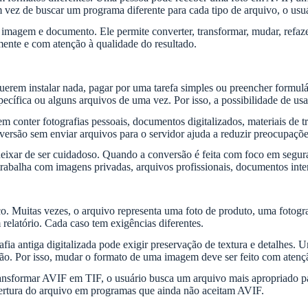
 vez de buscar um programa diferente para cada tipo de arquivo, o usuá
magem e documento. Ele permite converter, transformar, mudar, refazer
amente e com atenção à qualidade do resultado.
erem instalar nada, pagar por uma tarefa simples ou preencher formulá
ífica ou alguns arquivos de uma vez. Por isso, a possibilidade de usar
onter fotografias pessoais, documentos digitalizados, materiais de tra
nversão sem enviar arquivos para o servidor ajuda a reduzir preocupaç
 deixar de ser cuidadoso. Quando a conversão é feita com foco em seg
rabalha com imagens privadas, arquivos profissionais, documentos inter
 Muitas vezes, o arquivo representa uma foto de produto, uma fotogra
elatório. Cada caso tem exigências diferentes.
rafia antiga digitalizada pode exigir preservação de textura e detalhe
ão. Por isso, mudar o formato de uma imagem deve ser feito com atençã
ransformar AVIF em TIF, o usuário busca um arquivo mais apropriado p
 abertura do arquivo em programas que ainda não aceitam AVIF.