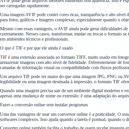
AVIF pode gerar arquivos menores mantendo boa aparência. Isso é especi
ser carregadas rapidamente.
Uma imagem AVIF pode conter cores ricas, transparência e alto nível d
para fotos, gráficos e imagens complexas, especialmente quando o obje
Mesmo com essas vantagens, o AVIF ainda pode gerar dificuldades de co
corretamente. Nesses casos, transformar, mudar ou trocar o formato s
em ambientes técnicos e profissionais.
O que é TIF e por que ele ainda é usado
TIF é uma extensão associada ao formato TIFF, muito usado em fotografi
armazenar imagens com alto nível de fidelidade. Diferentemente de for
camadas de informação visual ou compatibilidade com fluxos profissio
Um arquivo TIF pode ser maior do que uma imagem JPG, PNG ou AVIF, m
legibilidade ou uma imagem destinada à impressão, o formato TIF ofer
Quando uma imagem precisa sair de um ambiente digital moderno e entr
apenas uma mudança de nome ou extensão: é uma adaptação do arquivo 
Fazer a conversão online sem instalar programas
Uma das vantagens de usar um conversor online é a praticidade. O usu
softwares complexos. Isso ajuda quando a tarefa é pontual, quando o 
Converter online também facilita o trabalho de quem recebe image