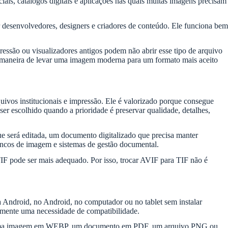
iais, catálogos digitais e aplicações nas quais muitas imagens precisam
r desenvolvedores, designers e criadores de conteúdo. Ele funciona bem
essão ou visualizadores antigos podem não abrir esse tipo de arquivo
ma maneira de levar uma imagem moderna para um formato mais aceito
quivos institucionais e impressão. Ele é valorizado porque consegue
er escolhido quando a prioridade é preservar qualidade, detalhes,
 será editada, um documento digitalizado que precisa manter
ancos de imagem e sistemas de gestão documental.
F pode ser mais adequado. Por isso, trocar AVIF para TIF não é
a Android, no Android, no computador ou no tablet sem instalar
damente uma necessidade de compatibilidade.
IF, uma imagem em WEBP, um documento em PDF, um arquivo PNG ou