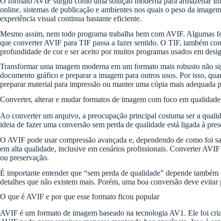
O formato AVIF surgiu como uma solução moderna para armazenar image
online, sistemas de publicação e ambientes nos quais o peso da image
experiência visual continua bastante eficiente.
Mesmo assim, nem todo programa trabalha bem com AVIF. Algumas ferram
que converter AVIF para TIF passa a fazer sentido. O TIF, também co
profundidade de cor e ser aceito por muitos programas usados em design,
Transformar uma imagem moderna em um formato mais robusto não signif
documento gráfico e preparar a imagem para outros usos. Por isso, quan
preparar material para impressão ou manter uma cópia mais adequada 
Converter, alterar e mudar formatos de imagem com foco em qualidade
Ao converter um arquivo, a preocupação principal costuma ser a quali
ideia de fazer uma conversão sem perda de qualidade está ligada à pre
O AVIF pode usar compressão avançada e, dependendo de como foi sal
em alta qualidade, inclusive em cenários profissionais. Converter AV
ou preservação.
É importante entender que “sem perda de qualidade” depende também d
detalhes que não existem mais. Porém, uma boa conversão deve evitar per
O que é AVIF e por que esse formato ficou popular
AVIF é um formato de imagem baseado na tecnologia AV1. Ele foi criad