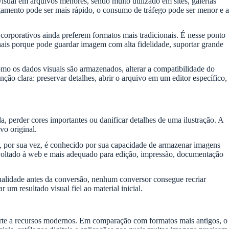
al em arquivos menores, sendo muito utilizado em sites, galerias
gamento pode ser mais rápido, o consumo de tráfego pode ser menor e a
orporativos ainda preferem formatos mais tradicionais. É nesse ponto
is porque pode guardar imagem com alta fidelidade, suportar grande
o os dados visuais são armazenados, alterar a compatibilidade do
ão clara: preservar detalhes, abrir o arquivo em um editor específico,
 perder cores importantes ou danificar detalhes de uma ilustração. A
vo original.
 por sua vez, é conhecido por sua capacidade de armazenar imagens
 voltado à web e mais adequado para edição, impressão, documentação
alidade antes da conversão, nenhum conversor consegue recriar
um resultado visual fiel ao material inicial.
orte a recursos modernos. Em comparação com formatos mais antigos, o