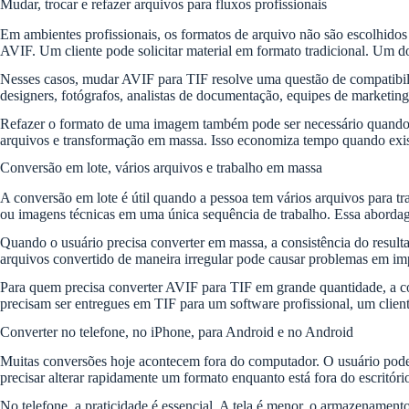
Mudar, trocar e refazer arquivos para fluxos profissionais
Em ambientes profissionais, os formatos de arquivo não são escolhido
AVIF. Um cliente pode solicitar material em formato tradicional. Um d
Nesses casos, mudar AVIF para TIF resolve uma questão de compatibilid
designers, fotógrafos, analistas de documentação, equipes de marketing
Refazer o formato de uma imagem também pode ser necessário quando h
arquivos e transformação em massa. Isso economiza tempo quando exi
Conversão em lote, vários arquivos e trabalho em massa
A conversão em lote é útil quando a pessoa tem vários arquivos para tr
ou imagens técnicas em uma única sequência de trabalho. Essa abordagem
Quando o usuário precisa converter em massa, a consistência do resul
arquivos convertido de maneira irregular pode causar problemas em imp
Para quem precisa converter AVIF para TIF em grande quantidade, a co
precisam ser entregues em TIF para um software profissional, um clie
Converter no telefone, no iPhone, para Android e no Android
Muitas conversões hoje acontecem fora do computador. O usuário pode
precisar alterar rapidamente um formato enquanto está fora do escritór
No telefone, a praticidade é essencial. A tela é menor, o armazenamento