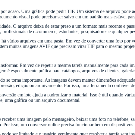
s por acaso. Uma gráfica pode pedir TIF. Um sistema de arquivo pode a
ocumento visual pode precisar ser salvo em um padrão mais estável para
ade. O arquivo deixa de estar preso a um formato mais recente e passa
, profissionais de e-commerce, estudantes, pesquisadores e qualquer pe
á vários arquivos em uma pasta. Em vez de converter uma foto por vez
stem muitas imagens AVIF que precisam virar TIF para o mesmo projet
ansformar. Em vez de repetir a mesma tarefa manualmente para cada imag
 é especialmente prática para catálogos, arquivos de clientes, galeria
tado se torna importante. As imagens devem manter dimensões adequada
ressão, edição ou arquivamento. Por isso, uma ferramenta confiável dev
nversão em lote ajuda a padronizar o material. Isso é útil quando vá
nte, uma gráfica ou um arquivo documental.
 receber uma imagem pelo mensageiro, baixar uma foto no telefone, s
io. Por isso, um conversor online precisa funcionar bem em dispositivos
 pode ser limitado e o usuário geralmente quer resolver a tarefa sem in