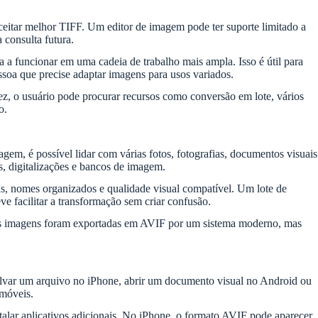
ceitar melhor TIFF. Um editor de imagem pode ter suporte limitado a
 consulta futura.
 a funcionar em uma cadeia de trabalho mais ampla. Isso é útil para
ssoa que precise adaptar imagens para usos variados.
, o usuário pode procurar recursos como conversão em lote, vários
o.
em, é possível lidar com várias fotos, fotografias, documentos visuais
s, digitalizações e bancos de imagem.
s, nomes organizados e qualidade visual compatível. Um lote de
e facilitar a transformação sem criar confusão.
rias imagens foram exportadas em AVIF por um sistema moderno, mas
alvar um arquivo no iPhone, abrir um documento visual no Android ou
 móveis.
stalar aplicativos adicionais. No iPhone, o formato AVIF pode aparecer