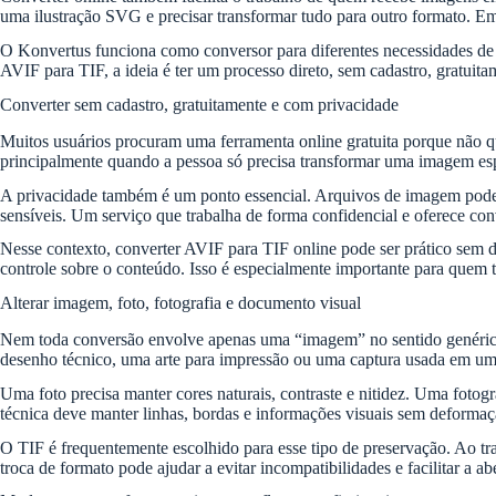
uma ilustração SVG e precisar transformar tudo para outro formato. Em
O Konvertus funciona como conversor para diferentes necessidades de i
AVIF para TIF, a ideia é ter um processo direto, sem cadastro, gratuit
Converter sem cadastro, gratuitamente e com privacidade
Muitos usuários procuram uma ferramenta online gratuita porque não qu
principalmente quando a pessoa só precisa transformar uma imagem espec
A privacidade também é um ponto essencial. Arquivos de imagem podem c
sensíveis. Um serviço que trabalha de forma confidencial e oferece co
Nesse contexto, converter AVIF para TIF online pode ser prático sem
controle sobre o conteúdo. Isso é especialmente importante para quem t
Alterar imagem, foto, fotografia e documento visual
Nem toda conversão envolve apenas uma “imagem” no sentido genérico.
desenho técnico, uma arte para impressão ou uma captura usada em um r
Uma foto precisa manter cores naturais, contraste e nitidez. Uma fotog
técnica deve manter linhas, bordas e informações visuais sem deformaç
O TIF é frequentemente escolhido para esse tipo de preservação. Ao t
troca de formato pode ajudar a evitar incompatibilidades e facilitar a