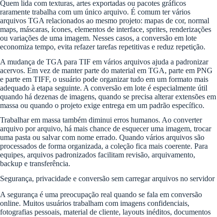
Quem lida com texturas, artes exportadas ou pacotes gráficos
raramente trabalha com um único arquivo. É comum ter vários
arquivos TGA relacionados ao mesmo projeto: mapas de cor, normal
maps, máscaras, ícones, elementos de interface, sprites, renderizações
ou variações de uma imagem. Nesses casos, a conversão em lote
economiza tempo, evita refazer tarefas repetitivas e reduz repetição.
A mudança de TGA para TIF em vários arquivos ajuda a padronizar
acervos. Em vez de manter parte do material em TGA, parte em PNG
e parte em TIFF, o usuário pode organizar tudo em um formato mais
adequado à etapa seguinte. A conversão em lote é especialmente útil
quando há dezenas de imagens, quando se precisa alterar extensões em
massa ou quando o projeto exige entrega em um padrão específico.
Trabalhar em massa também diminui erros humanos. Ao converter
arquivo por arquivo, há mais chance de esquecer uma imagem, trocar
uma pasta ou salvar com nome errado. Quando vários arquivos são
processados de forma organizada, a coleção fica mais coerente. Para
equipes, arquivos padronizados facilitam revisão, arquivamento,
backup e transferência.
Segurança, privacidade e conversão sem carregar arquivos no servidor
A segurança é uma preocupação real quando se fala em conversão
online. Muitos usuários trabalham com imagens confidenciais,
fotografias pessoais, material de cliente, layouts inéditos, documentos