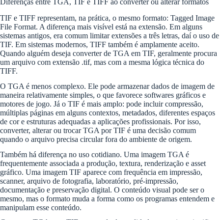
Diferenças entre TGA, TIF e TIFF ao converter ou alterar formatos
TIF e TIFF representam, na prática, o mesmo formato: Tagged Image
File Format. A diferença mais visível está na extensão. Em alguns
sistemas antigos, era comum limitar extensões a três letras, daí o uso de
TIF. Em sistemas modernos, TIFF também é amplamente aceito.
Quando alguém deseja converter de TGA em TIF, geralmente procura
um arquivo com extensão .tif, mas com a mesma lógica técnica do
TIFF.
O TGA é menos complexo. Ele pode armazenar dados de imagem de
maneira relativamente simples, o que favorece softwares gráficos e
motores de jogo. Já o TIF é mais amplo: pode incluir compressão,
múltiplas páginas em alguns contextos, metadados, diferentes espaços
de cor e estruturas adequadas a aplicações profissionais. Por isso,
converter, alterar ou trocar TGA por TIF é uma decisão comum
quando o arquivo precisa circular fora do ambiente de origem.
Também há diferença no uso cotidiano. Uma imagem TGA é
frequentemente associada a produção, textura, renderização e asset
gráfico. Uma imagem TIF aparece com frequência em impressão,
scanner, arquivo de fotografia, laboratório, pré-impressão,
documentação e preservação digital. O conteúdo visual pode ser o
mesmo, mas o formato muda a forma como os programas entendem e
manipulam esse conteúdo.