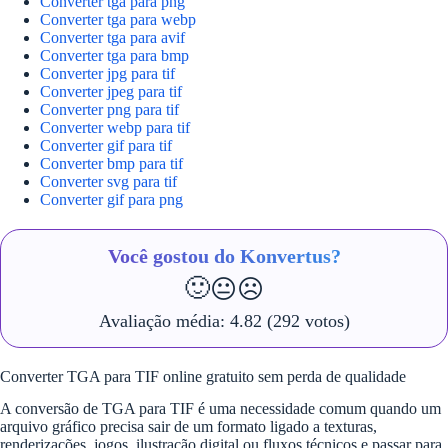
Converter tga para png
Converter tga para webp
Converter tga para avif
Converter tga para bmp
Converter jpg para tif
Converter jpeg para tif
Converter png para tif
Converter webp para tif
Converter gif para tif
Converter bmp para tif
Converter svg para tif
Converter gif para png
Você gostou do Konvertus?
🙂
😐
☹️
Avaliação média:
4.82
(292 votos)
Converter TGA para TIF online gratuito sem perda de qualidade
A conversão de TGA para TIF é uma necessidade comum quando um
arquivo gráfico precisa sair de um formato ligado a texturas,
renderizações, jogos, ilustração digital ou fluxos técnicos e passar para