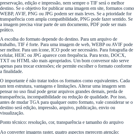
preservação, edição e impressão, nem sempre o TIF será o melhor
destino. Se o objetivo for publicar uma imagem em site, formatos como
WEBP, AVIF, PNG ou JPG podem ser mais leves. Se a prioridade for
transparência com ampla compatibilidade, PNG pode fazer sentido. Se
a imagem precisa virar parte de um documento, PDF pode ser mais
prático.
A escolha do formato depende do destino. Para um arquivo de
trabalho, TIF é forte. Para uma imagem de web, WEBP ou AVIF pode
ser melhor. Para um ícone, ICO pode ser necessário. Para fotografia de
celular, HEIC ou JPG aparece com frequência. Para texto, DOCX,
TXT ou HTML são mais apropriados. Um bom conversor não serve
apenas para trocar extensões; ele permite escolher o formato conforme
a finalidade.
O importante é não tratar todos os formatos como equivalentes. Cada
um tem estrutura, vantagens e limitações. Alterar uma imagem sem
pensar no uso final pode gerar arquivos grandes demais, perda de
transparência, incompatibilidade ou redução de qualidade. Por isso,
antes de mudar TGA para qualquer outro formato, vale considerar se o
destino será edição, impressão, arquivo, publicação, envio ou
visualização.
Ponto técnico: resolução, cor, transparência e tamanho do arquivo
Ao converter imagens raster, quatro aspectos merecem atenção: