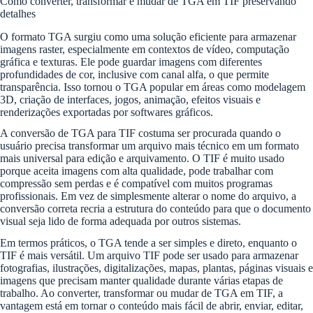
Como converter, transformar e mudar de TGA em TIF preservando
detalhes
O formato TGA surgiu como uma solução eficiente para armazenar
imagens raster, especialmente em contextos de vídeo, computação
gráfica e texturas. Ele pode guardar imagens com diferentes
profundidades de cor, inclusive com canal alfa, o que permite
transparência. Isso tornou o TGA popular em áreas como modelagem
3D, criação de interfaces, jogos, animação, efeitos visuais e
renderizações exportadas por softwares gráficos.
A conversão de TGA para TIF costuma ser procurada quando o
usuário precisa transformar um arquivo mais técnico em um formato
mais universal para edição e arquivamento. O TIF é muito usado
porque aceita imagens com alta qualidade, pode trabalhar com
compressão sem perdas e é compatível com muitos programas
profissionais. Em vez de simplesmente alterar o nome do arquivo, a
conversão correta recria a estrutura do conteúdo para que o documento
visual seja lido de forma adequada por outros sistemas.
Em termos práticos, o TGA tende a ser simples e direto, enquanto o
TIF é mais versátil. Um arquivo TIF pode ser usado para armazenar
fotografias, ilustrações, digitalizações, mapas, plantas, páginas visuais e
imagens que precisam manter qualidade durante várias etapas de
trabalho. Ao converter, transformar ou mudar de TGA em TIF, a
vantagem está em tornar o conteúdo mais fácil de abrir, enviar, editar,