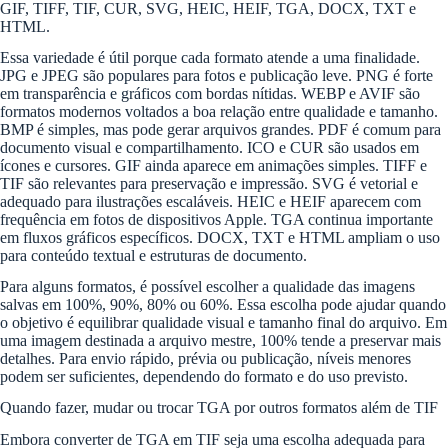
GIF, TIFF, TIF, CUR, SVG, HEIC, HEIF, TGA, DOCX, TXT e
HTML.
Essa variedade é útil porque cada formato atende a uma finalidade.
JPG e JPEG são populares para fotos e publicação leve. PNG é forte
em transparência e gráficos com bordas nítidas. WEBP e AVIF são
formatos modernos voltados a boa relação entre qualidade e tamanho.
BMP é simples, mas pode gerar arquivos grandes. PDF é comum para
documento visual e compartilhamento. ICO e CUR são usados em
ícones e cursores. GIF ainda aparece em animações simples. TIFF e
TIF são relevantes para preservação e impressão. SVG é vetorial e
adequado para ilustrações escaláveis. HEIC e HEIF aparecem com
frequência em fotos de dispositivos Apple. TGA continua importante
em fluxos gráficos específicos. DOCX, TXT e HTML ampliam o uso
para conteúdo textual e estruturas de documento.
Para alguns formatos, é possível escolher a qualidade das imagens
salvas em 100%, 90%, 80% ou 60%. Essa escolha pode ajudar quando
o objetivo é equilibrar qualidade visual e tamanho final do arquivo. Em
uma imagem destinada a arquivo mestre, 100% tende a preservar mais
detalhes. Para envio rápido, prévia ou publicação, níveis menores
podem ser suficientes, dependendo do formato e do uso previsto.
Quando fazer, mudar ou trocar TGA por outros formatos além de TIF
Embora converter de TGA em TIF seja uma escolha adequada para