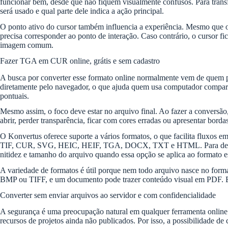
funcionar bem, desde que não fiquem visualmente confusos. Para trans
será usado e qual parte dele indica a ação principal.
O ponto ativo do cursor também influencia a experiência. Mesmo que o 
precisa corresponder ao ponto de interação. Caso contrário, o cursor f
imagem comum.
Fazer TGA em CUR online, grátis e sem cadastro
A busca por converter esse formato online normalmente vem de quem pr
diretamente pelo navegador, o que ajuda quem usa computador compartilh
pontuais.
Mesmo assim, o foco deve estar no arquivo final. Ao fazer a conversão
abrir, perder transparência, ficar com cores erradas ou apresentar borda
O Konvertus oferece suporte a vários formatos, o que facilita flux
TIF, CUR, SVG, HEIC, HEIF, TGA, DOCX, TXT e HTML. Para determina
nitidez e tamanho do arquivo quando essa opção se aplica ao formato e
A variedade de formatos é útil porque nem todo arquivo nasce no for
BMP ou TIFF, e um documento pode trazer conteúdo visual em PDF. Em m
Converter sem enviar arquivos ao servidor e com confidencialidade
A segurança é uma preocupação natural em qualquer ferramenta online. 
recursos de projetos ainda não publicados. Por isso, a possibilidade d