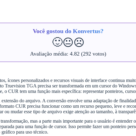
Você gostou do Konvertus?
🙂
😐
☹️
Avaliação média:
4.82
(292 votos)
tos, ícones personalizados e recursos visuais de interface continua mu
Truevision TGA precisa ser transformada em um cursor do Windows, m
 o CUR tem uma função mais específica: representar ponteiros, cursor
extensão do arquivo. A conversão envolve uma adaptação de finalida
o formato CUR precisa funcionar como um recurso pequeno, leve e recon
erar ou mudar esse tipo de arquivo exige atenção ao tamanho, à transparê
de transformação, mas a parte mais importante para o usuário é entend
eparada para uma função de cursor. Isso permite fazer um ponteiro perso
 gráfico para uso técnico.