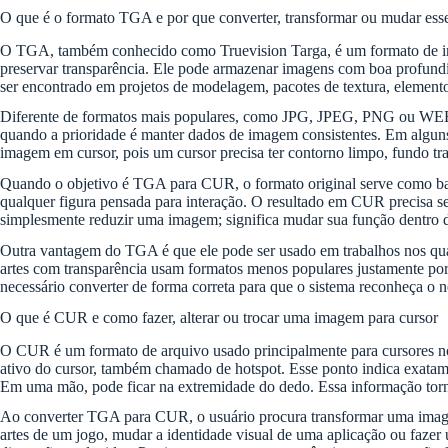
O que é o formato TGA e por que converter, transformar ou mudar ess
O TGA, também conhecido como Truevision Targa, é um formato de imag
preservar transparência. Ele pode armazenar imagens com boa profundi
ser encontrado em projetos de modelagem, pacotes de textura, elementos
Diferente de formatos mais populares, como JPG, JPEG, PNG ou WEBP,
quando a prioridade é manter dados de imagem consistentes. Em alguns 
imagem em cursor, pois um cursor precisa ter contorno limpo, fundo tra
Quando o objetivo é TGA para CUR, o formato original serve como bas
qualquer figura pensada para interação. O resultado em CUR precisa s
simplesmente reduzir uma imagem; significa mudar sua função dentro d
Outra vantagem do TGA é que ele pode ser usado em trabalhos nos quais
artes com transparência usam formatos menos populares justamente por
necessário converter de forma correta para que o sistema reconheça o 
O que é CUR e como fazer, alterar ou trocar uma imagem para cursor
O CUR é um formato de arquivo usado principalmente para cursores n
ativo do cursor, também chamado de hotspot. Esse ponto indica exatame
Em uma mão, pode ficar na extremidade do dedo. Essa informação t
Ao converter TGA para CUR, o usuário procura transformar uma imagem 
artes de um jogo, mudar a identidade visual de uma aplicação ou fazer