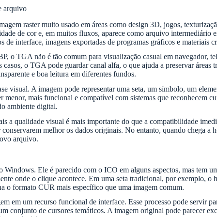
e arquivo
em raster muito usado em áreas como design 3D, jogos, texturização, 
dade de cor e, em muitos fluxos, aparece como arquivo intermediário e
 de interface, imagens exportadas de programas gráficos e materiais cr
 o TGA não é tão comum para visualização casual em navegador, telef
casos, o TGA pode guardar canal alfa, o que ajuda a preservar áreas t
nsparente e boa leitura em diferentes fundos.
e visual. A imagem pode representar uma seta, um símbolo, um elemen
er menor, mais funcional e compatível com sistemas que reconhecem cur
o ambiente digital.
 a qualidade visual é mais importante do que a compatibilidade imedia
 conservarem melhor os dados originais. No entanto, quando chega a ho
novo arquivo.
o Windows. Ele é parecido com o ICO em alguns aspectos, mas tem um
nte onde o clique acontece. Em uma seta tradicional, por exemplo, o h
orna o formato CUR mais específico que uma imagem comum.
em um recurso funcional de interface. Esse processo pode servir para 
 um conjunto de cursores temáticos. A imagem original pode parecer ex