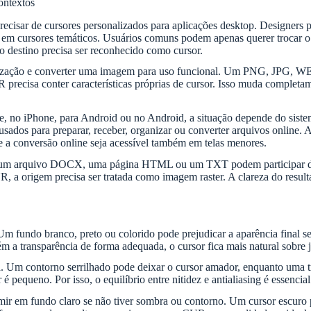
ontextos
sar de cursores personalizados para aplicações desktop. Designers pod
 em cursores temáticos. Usuários comuns podem apenas querer trocar o 
 destino precisa ser reconhecido como cursor.
lização e converter uma imagem para uso funcional. Um PNG, JPG, W
UR precisa conter características próprias de cursor. Isso muda comple
, no iPhone, para Android ou no Android, a situação depende do sistem
 para preparar, receber, organizar ou converter arquivos online. Ass
a conversão online seja acessível também em telas menores.
, um arquivo DOCX, uma página HTML ou um TXT podem participar de 
, a origem precisa ser tratada como imagem raster. A clareza do resul
Um fundo branco, preto ou colorido pode prejudicar a aparência final se
a transparência de forma adequada, o cursor fica mais natural sobre jan
 contorno serrilhado pode deixar o cursor amador, enquanto uma trans
pequeno. Por isso, o equilíbrio entre nitidez e antialiasing é essencia
umir em fundo claro se não tiver sombra ou contorno. Um cursor escuro