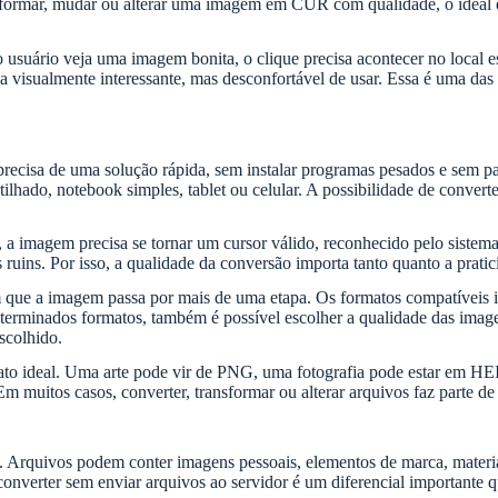
formar, mudar ou alterar uma imagem em CUR com qualidade, o ideal é 
usuário veja uma imagem bonita, o clique precisa acontecer no local es
ica visualmente interessante, mas desconfortável de usar. Essa é uma d
ecisa de uma solução rápida, sem instalar programas pesados e sem pa
ado, notebook simples, tablet ou celular. A possibilidade de converter 
, a imagem precisa se tornar um cursor válido, reconhecido pelo siste
s ruins. Por isso, a qualidade da conversão importa tanto quanto a prati
os em que a imagem passa por mais de uma etapa. Os formatos compat
dos formatos, também é possível escolher a qualidade das imagens
scolhido.
mato ideal. Uma arte pode vir de PNG, uma fotografia pode estar em 
uitos casos, converter, transformar ou alterar arquivos faz parte de 
Arquivos podem conter imagens pessoais, elementos de marca, materiais 
e converter sem enviar arquivos ao servidor é um diferencial importante