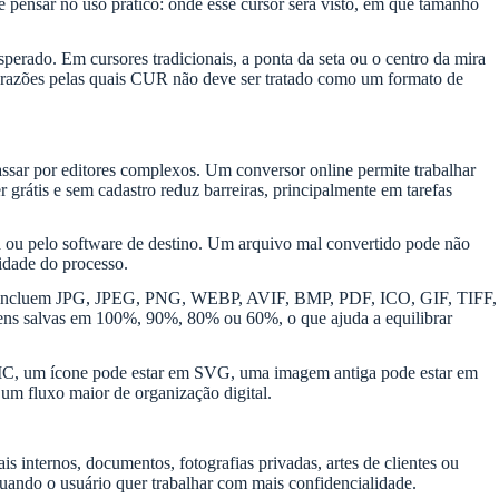
pensar no uso prático: onde esse cursor será visto, em que tamanho
perado. Em cursores tradicionais, a ponta da seta ou o centro da mira
as razões pelas quais CUR não deve ser tratado como um formato de
ssar por editores complexos. Um conversor online permite trabalhar
grátis e sem cadastro reduz barreiras, principalmente em tarefas
ma ou pelo software de destino. Um arquivo mal convertido pode não
cidade do processo.
íveis incluem JPG, JPEG, PNG, WEBP, AVIF, BMP, PDF, ICO, GIF, TIFF,
 salvas em 100%, 90%, 80% ou 60%, o que ajuda a equilibrar
HEIC, um ícone pode estar em SVG, uma imagem antiga pode estar em
um fluxo maior de organização digital.
internos, documentos, fotografias privadas, artes de clientes ou
 quando o usuário quer trabalhar com mais confidencialidade.