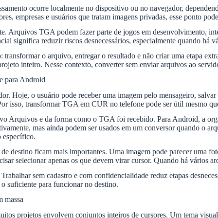
essamento ocorre localmente no dispositivo ou no navegador, dependend
res, empresas e usuários que tratam imagens privadas, esse ponto pode 
Arquivos TGA podem fazer parte de jogos em desenvolvimento, interface
ial significa reduzir riscos desnecessários, especialmente quando há v
 transformar o arquivo, entregar o resultado e não criar uma etapa ext
ojeto inteiro. Nesse contexto, converter sem enviar arquivos ao servid
e para Android
dor. Hoje, o usuário pode receber uma imagem pelo mensageiro, salva
 Por isso, transformar TGA em CUR no telefone pode ser útil mesmo que
vo Arquivos e da forma como o TGA foi recebido. Para Android, a orga
ativamente, mas ainda podem ser usados em um conversor quando o arqui
específico.
a de destino ficam mais importantes. Uma imagem pode parecer uma fot
cisar selecionar apenas os que devem virar cursor. Quando há vários a
. Trabalhar sem cadastro e com confidencialidade reduz etapas desnece
 o suficiente para funcionar no destino.
em massa
tos projetos envolvem conjuntos inteiros de cursores. Um tema visual p