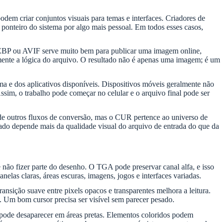
em criar conjuntos visuais para temas e interfaces. Criadores de
ponteiro do sistema por algo mais pessoal. Em todos esses casos,
EBP ou AVIF serve muito bem para publicar uma imagem online,
tamente a lógica do arquivo. O resultado não é apenas uma imagem; é um
a e dos aplicativos disponíveis. Dispositivos móveis geralmente não
im, o trabalho pode começar no celular e o arquivo final pode ser
outros fluxos de conversão, mas o CUR pertence ao universo de
tado depende mais da qualidade visual do arquivo de entrada do que da
 não fizer parte do desenho. O TGA pode preservar canal alfa, e isso
elas claras, áreas escuras, imagens, jogos e interfaces variadas.
ição suave entre pixels opacos e transparentes melhora a leitura.
l. Um bom cursor precisa ser visível sem parecer pesado.
 pode desaparecer em áreas pretas. Elementos coloridos podem