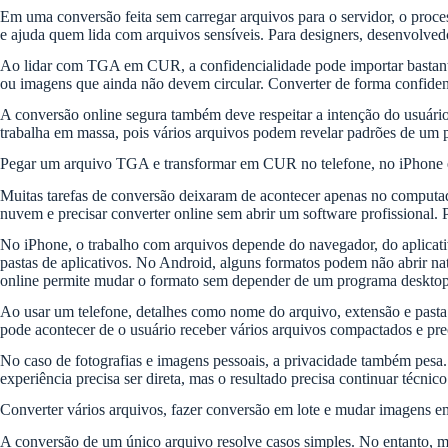
Em uma conversão feita sem carregar arquivos para o servidor, o proc
e ajuda quem lida com arquivos sensíveis. Para designers, desenvolvedo
Ao lidar com TGA em CUR, a confidencialidade pode importar bastante. 
ou imagens que ainda não devem circular. Converter de forma confidenc
A conversão online segura também deve respeitar a intenção do usuário:
trabalha em massa, pois vários arquivos podem revelar padrões de um pr
Pegar um arquivo TGA e transformar em CUR no telefone, no iPhone 
Muitas tarefas de conversão deixaram de acontecer apenas no computa
nuvem e precisar converter online sem abrir um software profissional.
No iPhone, o trabalho com arquivos depende do navegador, do aplicati
pastas de aplicativos. No Android, alguns formatos podem não abrir n
online permite mudar o formato sem depender de um programa desktop 
Ao usar um telefone, detalhes como nome do arquivo, extensão e past
pode acontecer de o usuário receber vários arquivos compactados e pre
No caso de fotografias e imagens pessoais, a privacidade também pesa
experiência precisa ser direta, mas o resultado precisa continuar técnico
Converter vários arquivos, fazer conversão em lote e mudar imagens 
A conversão de um único arquivo resolve casos simples. No entanto, mui