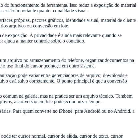
o do funcionamento da ferramenta. Isso reduz a exposição do material
ser tão importante quanto a qualidade visual.
s próprias, pacotes gráficos, identidade visual, material de cliente
ários arquivos ou conversão em lote.
ra de exposição. A privacidade é ainda mais relevante quando se
or ajuda a manter controle sobre o conteúdo.
r um arquivo no armazenamento do telefone, organizar documentos na
 o uso final do cursor aconteça em outro sistema.
nização pode variar entre gerenciadores de arquivo, downloads e
vo está salvo corretamente. O ponto principal é que a conversão
o comum na galeria, mas na prática ser um arquivo técnico. Também
rquivos, a conversão em lote pode economizar tempo.
ssárias. Para quem converte no iPhone, para Android ou no Android, a
ode ter cursor normal, cursor de ajuda, cursor de texto, cursor