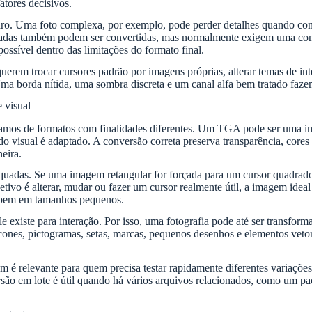
atores decisivos.
aro. Uma foto complexa, por exemplo, pode perder detalhes quando conv
talhadas também podem ser convertidas, mas normalmente exigem uma co
ssível dentro das limitações do formato final.
em trocar cursores padrão por imagens próprias, alterar temas de inte
a borda nítida, uma sombra discreta e um canal alfa bem tratado fazem
 visual
alamos de formatos com finalidades diferentes. Um TGA pode ser uma
 visual é adaptado. A conversão correta preserva transparência, cores e
eira.
das. Se uma imagem retangular for forçada para um cursor quadrado s
jetivo é alterar, mudar ou fazer um cursor realmente útil, a imagem ide
ão bem em tamanhos pequenos.
e existe para interação. Por isso, uma fotografia pode até ser transfor
cones, pictogramas, setas, marcas, pequenos desenhos e elementos vet
ém é relevante para quem precisa testar rapidamente diferentes variaçõ
ersão em lote é útil quando há vários arquivos relacionados, como um pa