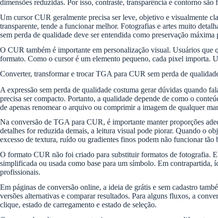
dimensões reduzidas. Por isso, contraste, transparência e contorno são f
Um cursor CUR geralmente precisa ser leve, objetivo e visualmente cl
transparente, tende a funcionar melhor. Fotografias e artes muito de
sem perda de qualidade deve ser entendida como preservação máxima po
O CUR também é importante em personalização visual. Usuários que quer
formato. Como o cursor é um elemento pequeno, cada pixel importa. Um
Converter, transformar e trocar TGA para CUR sem perda de qualidade
A expressão sem perda de qualidade costuma gerar dúvidas quando f
precisa ser compacto. Portanto, a qualidade depende de como o conteúdo
de apenas renomear o arquivo ou comprimir a imagem de qualquer man
Na conversão de TGA para CUR, é importante manter proporções adequa
detalhes for reduzida demais, a leitura visual pode piorar. Quando o ob
excesso de textura, ruído ou gradientes finos podem não funcionar t
O formato CUR não foi criado para substituir formatos de fotografia. El
simplificada ou usada como base para um símbolo. Em contrapartida, í
profissionais.
Em páginas de conversão online, a ideia de grátis e sem cadastro tamb
versões alternativas e comparar resultados. Para alguns fluxos, a conv
clique, estado de carregamento e estado de seleção.