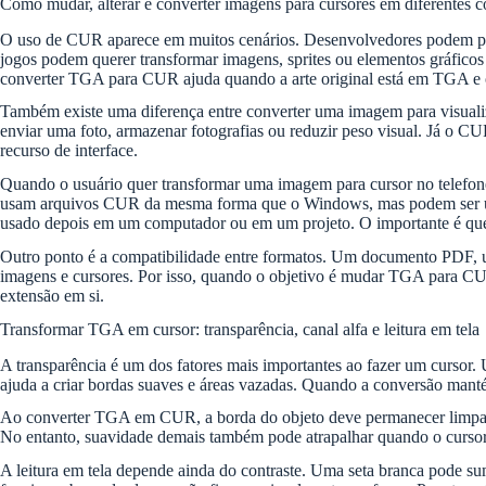
Como mudar, alterar e converter imagens para cursores em diferentes c
O uso de CUR aparece em muitos cenários. Desenvolvedores podem preci
jogos podem querer transformar imagens, sprites ou elementos gráficos
converter TGA para CUR ajuda quando a arte original está em TGA e o
Também existe uma diferença entre converter uma imagem para visua
enviar uma foto, armazenar fotografias ou reduzir peso visual. Já o C
recurso de interface.
Quando o usuário quer transformar uma imagem para cursor no telefone
usam arquivos CUR da mesma forma que o Windows, mas podem ser usados
usado depois em um computador ou em um projeto. O importante é que 
Outro ponto é a compatibilidade entre formatos. Um documento PDF
imagens e cursores. Por isso, quando o objetivo é mudar TGA para CUR
extensão em si.
Transformar TGA em cursor: transparência, canal alfa e leitura em tela
A transparência é um dos fatores mais importantes ao fazer um cursor. 
ajuda a criar bordas suaves e áreas vazadas. Quando a conversão mantém 
Ao converter TGA em CUR, a borda do objeto deve permanecer limpa. Um
No entanto, suavidade demais também pode atrapalhar quando o cursor é 
A leitura em tela depende ainda do contraste. Uma seta branca pode s