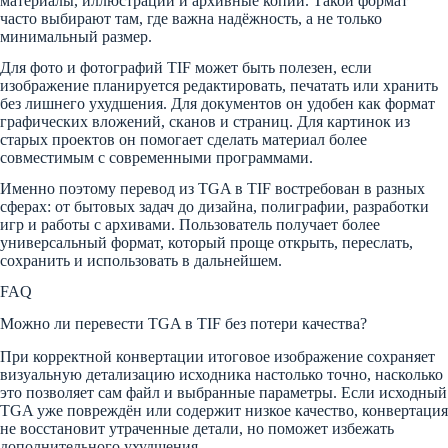
материалы, иллюстрации и архивные копии. Такой формат
часто выбирают там, где важна надёжность, а не только
минимальный размер.
Для фото и фотографий TIF может быть полезен, если
изображение планируется редактировать, печатать или хранить
без лишнего ухудшения. Для документов он удобен как формат
графических вложений, сканов и страниц. Для картинок из
старых проектов он помогает сделать материал более
совместимым с современными программами.
Именно поэтому перевод из TGA в TIF востребован в разных
сферах: от бытовых задач до дизайна, полиграфии, разработки
игр и работы с архивами. Пользователь получает более
универсальный формат, который проще открыть, переслать,
сохранить и использовать в дальнейшем.
FAQ
Можно ли перевести TGA в TIF без потери качества?
При корректной конвертации итоговое изображение сохраняет
визуальную детализацию исходника настолько точно, насколько
это позволяет сам файл и выбранные параметры. Если исходный
TGA уже повреждён или содержит низкое качество, конвертация
не восстановит утраченные детали, но поможет избежать
дополнительного ухудшения.