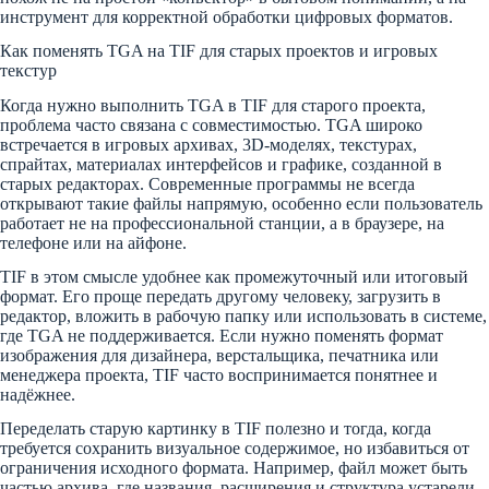
инструмент для корректной обработки цифровых форматов.
Как поменять TGA на TIF для старых проектов и игровых
текстур
Когда нужно выполнить TGA в TIF для старого проекта,
проблема часто связана с совместимостью. TGA широко
встречается в игровых архивах, 3D-моделях, текстурах,
спрайтах, материалах интерфейсов и графике, созданной в
старых редакторах. Современные программы не всегда
открывают такие файлы напрямую, особенно если пользователь
работает не на профессиональной станции, а в браузере, на
телефоне или на айфоне.
TIF в этом смысле удобнее как промежуточный или итоговый
формат. Его проще передать другому человеку, загрузить в
редактор, вложить в рабочую папку или использовать в системе,
где TGA не поддерживается. Если нужно поменять формат
изображения для дизайнера, верстальщика, печатника или
менеджера проекта, TIF часто воспринимается понятнее и
надёжнее.
Переделать старую картинку в TIF полезно и тогда, когда
требуется сохранить визуальное содержимое, но избавиться от
ограничения исходного формата. Например, файл может быть
частью архива, где названия, расширения и структура устарели.