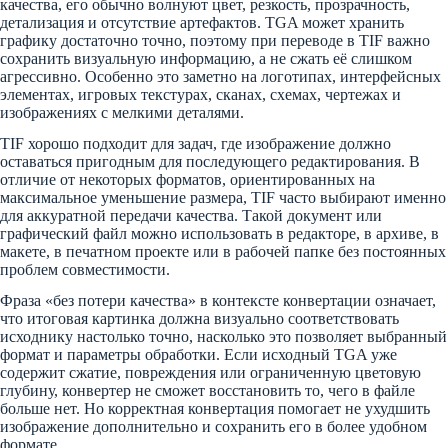
качества, его обычно волнуют цвет, резкость, прозрачность,
детализация и отсутствие артефактов. TGA может хранить
графику достаточно точно, поэтому при переводе в TIF важно
сохранить визуальную информацию, а не сжать её слишком
агрессивно. Особенно это заметно на логотипах, интерфейсных
элементах, игровых текстурах, сканах, схемах, чертежах и
изображениях с мелкими деталями.
TIF хорошо подходит для задач, где изображение должно
оставаться пригодным для последующего редактирования. В
отличие от некоторых форматов, ориентированных на
максимальное уменьшение размера, TIF часто выбирают именно
для аккуратной передачи качества. Такой документ или
графический файл можно использовать в редакторе, в архиве, в
макете, в печатном проекте или в рабочей папке без постоянных
проблем совместимости.
Фраза «без потери качества» в контексте конвертации означает,
что итоговая картинка должна визуально соответствовать
исходнику настолько точно, насколько это позволяет выбранный
формат и параметры обработки. Если исходный TGA уже
содержит сжатие, повреждения или ограниченную цветовую
глубину, конвертер не сможет восстановить то, чего в файле
больше нет. Но корректная конвертация помогает не ухудшить
изображение дополнительно и сохранить его в более удобном
формате.