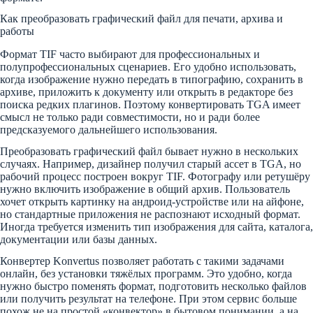
Как преобразовать графический файл для печати, архива и
работы
Формат TIF часто выбирают для профессиональных и
полупрофессиональных сценариев. Его удобно использовать,
когда изображение нужно передать в типографию, сохранить в
архиве, приложить к документу или открыть в редакторе без
поиска редких плагинов. Поэтому конвертировать TGA имеет
смысл не только ради совместимости, но и ради более
предсказуемого дальнейшего использования.
Преобразовать графический файл бывает нужно в нескольких
случаях. Например, дизайнер получил старый ассет в TGA, но
рабочий процесс построен вокруг TIF. Фотографу или ретушёру
нужно включить изображение в общий архив. Пользователь
хочет открыть картинку на андроид-устройстве или на айфоне,
но стандартные приложения не распознают исходный формат.
Иногда требуется изменить тип изображения для сайта, каталога,
документации или базы данных.
Конвертер Konvertus позволяет работать с такими задачами
онлайн, без установки тяжёлых программ. Это удобно, когда
нужно быстро поменять формат, подготовить несколько файлов
или получить результат на телефоне. При этом сервис больше
похож не на простой «конвектор» в бытовом понимании, а на