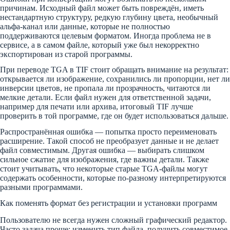
причинам. Исходный файл может быть повреждён, иметь
нестандартную структуру, редкую глубину цвета, необычный
альфа-канал или данные, которые не полностью
поддерживаются целевым форматом. Иногда проблема не в
сервисе, а в самом файле, который уже был некорректно
экспортирован из старой программы.
При переводе TGA в TIF стоит обращать внимание на результат:
открывается ли изображение, сохранились ли пропорции, нет ли
инверсии цветов, не пропала ли прозрачность, читаются ли
мелкие детали. Если файл нужен для ответственной задачи,
например для печати или архива, итоговый TIF лучше
проверить в той программе, где он будет использоваться дальше.
Распространённая ошибка — попытка просто переименовать
расширение. Такой способ не преобразует данные и не делает
файл совместимым. Другая ошибка — выбирать слишком
сильное сжатие для изображения, где важны детали. Также
стоит учитывать, что некоторые старые TGA-файлы могут
содержать особенности, которые по-разному интерпретируются
разными программами.
Как поменять формат без регистрации и установки программ
Пользователю не всегда нужен сложный графический редактор.
Часто задача проще: изменить тип файла, получить совместимое