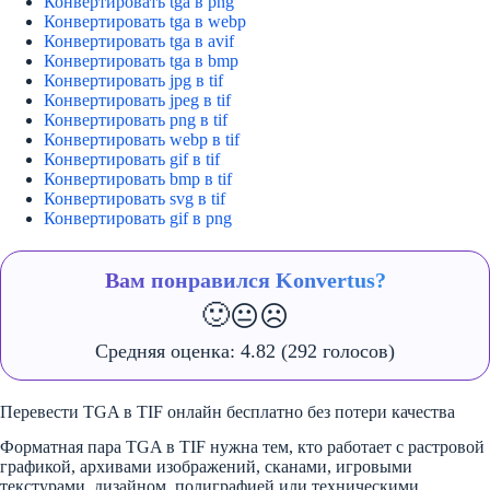
Конвертировать tga в png
Конвертировать tga в webp
Конвертировать tga в avif
Конвертировать tga в bmp
Конвертировать jpg в tif
Конвертировать jpeg в tif
Конвертировать png в tif
Конвертировать webp в tif
Конвертировать gif в tif
Конвертировать bmp в tif
Конвертировать svg в tif
Конвертировать gif в png
Вам понравился Konvertus?
🙂
😐
☹️
Средняя оценка:
4.82
(292 голосов)
Перевести TGA в TIF онлайн бесплатно без потери качества
Форматная пара TGA в TIF нужна тем, кто работает с растровой
графикой, архивами изображений, сканами, игровыми
текстурами, дизайном, полиграфией или техническими