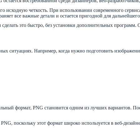
 остается востребованной среди дизайнеров, веб-разработчиков
 его исходную четкость. При использовании современного серви
раняет все важные детали и остается пригодной для дальнейшего
 сделать это быстро, без установки дополнительных программ. О
ых ситуациях. Например, когда нужно подготовить изображение 
сальный формат, PNG становится одним из лучших вариантов. По
 PNG, поскольку этот формат широко используется в веб-дизай