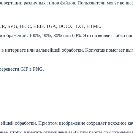
конвертации различных типов файлов. Пользователи могут конве
, CUR, SVG, HEIC, HEIF, TGA, DOCX, TXT, HTML.
изображений: 100%, 90%, 80% или 60%. Это позволяет гибко нас
в интернете или дальнейшей обработки, Konvertus помогает вып
перевести GIF в PNG.
ейшей обработки. При этом изображение сохраняет исходное кач
нее, чтобы избежать ограничений GIF при работе со сложными