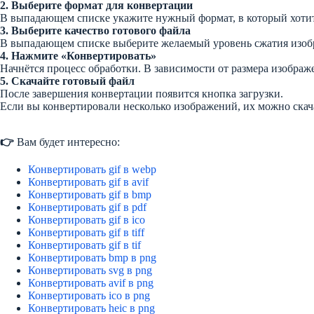
2. Выберите формат для конвертации
В выпадающем списке укажите нужный формат, в который хотит
3. Выберите качество готового файла
В выпадающем списке выберите желаемый уровень сжатия изобра
4. Нажмите «Конвертировать»
Начнётся процесс обработки. В зависимости от размера изображе
5. Скачайте готовый файл
После завершения конвертации появится кнопка загрузки.
Если вы конвертировали несколько изображений, их можно скач
👉
Вам будет интересно:
Конвертировать gif в webp
Конвертировать gif в avif
Конвертировать gif в bmp
Конвертировать gif в pdf
Конвертировать gif в ico
Конвертировать gif в tiff
Конвертировать gif в tif
Конвертировать bmp в png
Конвертировать svg в png
Конвертировать avif в png
Конвертировать ico в png
Конвертировать heic в png