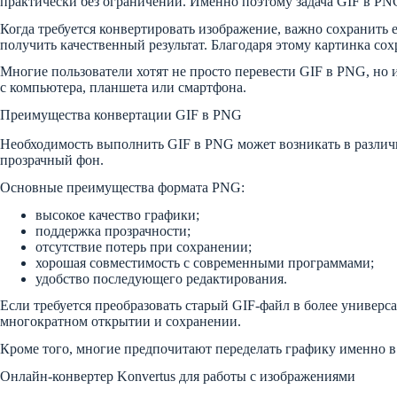
практически без ограничений. Именно поэтому задача GIF в PNG
Когда требуется конвертировать изображение, важно сохранить
получить качественный результат. Благодаря этому картинка сох
Многие пользователи хотят не просто перевести GIF в PNG, но и
с компьютера, планшета или смартфона.
Преимущества конвертации GIF в PNG
Необходимость выполнить GIF в PNG может возникать в различн
прозрачный фон.
Основные преимущества формата PNG:
высокое качество графики;
поддержка прозрачности;
отсутствие потерь при сохранении;
хорошая совместимость с современными программами;
удобство последующего редактирования.
Если требуется преобразовать старый GIF-файл в более универ
многократном открытии и сохранении.
Кроме того, многие предпочитают переделать графику именно в
Онлайн-конвертер Konvertus для работы с изображениями