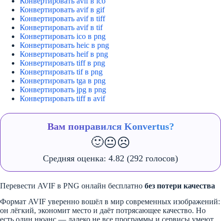
Конвертировать avif в ico
Конвертировать avif в gif
Конвертировать avif в tiff
Конвертировать avif в tif
Конвертировать ico в png
Конвертировать heic в png
Конвертировать heif в png
Конвертировать tiff в png
Конвертировать tif в png
Конвертировать tga в png
Конвертировать jpg в png
Конвертировать tiff в avif
Вам понравился Konvertus?
🙂
😐
☹️
Средняя оценка:
4.82
(292 голосов)
Перевести AVIF в PNG онлайн бесплатно
без потери качества
Формат AVIF уверенно вошёл в мир современных изображений:
он лёгкий, экономит место и даёт потрясающее качество. Но
есть один нюанс — далеко не все программы и сервисы умеют