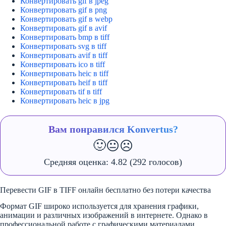
Конвертировать gif в jpeg
Конвертировать gif в png
Конвертировать gif в webp
Конвертировать gif в avif
Конвертировать bmp в tiff
Конвертировать svg в tiff
Конвертировать avif в tiff
Конвертировать ico в tiff
Конвертировать heic в tiff
Конвертировать heif в tiff
Конвертировать tif в tiff
Конвертировать heic в jpg
Вам понравился Konvertus?
🙂
😐
☹️
Средняя оценка:
4.82
(292 голосов)
Перевести GIF в TIFF онлайн бесплатно без потери качества
Формат GIF широко используется для хранения графики,
анимации и различных изображений в интернете. Однако в
профессиональной работе с графическими материалами,