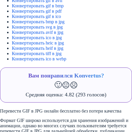
Конвертировать gif в avif
Конвертировать gif в bmp
Конвертировать gif в pdf
Конвертировать gif в ico
Конвертировать bmp в jpg
Конвертировать svg в jpg
Конвертировать avif в jpg
Конвертировать ico в jpg
Конвертировать heic в jpg
Конвертировать heif в jpg
Конвертировать tiff в jpg
Конвертировать ico в webp
Вам понравился Konvertus?
🙂
😐
☹️
Средняя оценка:
4.82
(293 голосов)
Перевести GIF в JPG онлайн бесплатно без потери качества
Формат GIF широко используется для хранения изображений и
анимации, однако во многих случаях пользователям требуется
перевести GIF в JPG для дальнейшей обработки, публикации