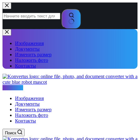
Перейти
к
сути
Ничего
не
найдено
Изображения
Документы
Изменить размер
Наложить фото
Контакты
Konvertus
Изображения
Документы
Изменить размер
Наложить фото
Контакты
Поиск