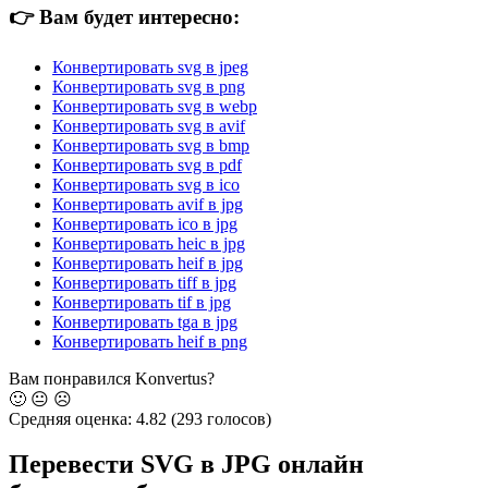
👉
Вам будет интересно:
Конвертировать svg в jpeg
Конвертировать svg в png
Конвертировать svg в webp
Конвертировать svg в avif
Конвертировать svg в bmp
Конвертировать svg в pdf
Конвертировать svg в ico
Конвертировать avif в jpg
Конвертировать ico в jpg
Конвертировать heic в jpg
Конвертировать heif в jpg
Конвертировать tiff в jpg
Конвертировать tif в jpg
Конвертировать tga в jpg
Конвертировать heif в png
Вам понравился Konvertus?
🙂
😐
☹️
Средняя оценка:
4.82
(293 голосов)
Перевести SVG в JPG онлайн