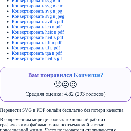
Конвертировать svg в tif
Конвертировать svg в cur
Конвертировать svg в jpg
Конвертировать svg в jpeg
Конвертировать avif в pdf
Конвертировать ico в pdf
Конвертировать heic в pdf
Конвертировать heif в pdf
Конвертировать tiff в pdf
Конвертировать tif в pdf
Конвертировать tga в pdf
Конвертировать heif в gif
Вам понравился Konvertus?
🙂
😐
☹️
Средняя оценка:
4.82
(293 голосов)
Перевести SVG в PDF онлайн бесплатно без потери качества
В современном мире цифровых технологий работа с
графическими файлами стала неотъемлемой частью
повседневной жизни. Часто пользователи сталкиваются с