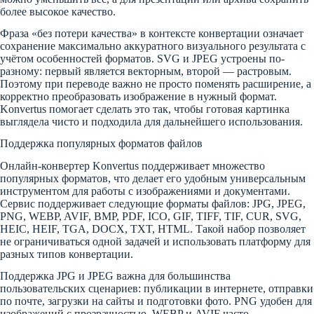
более высокое качество.
Фраза «без потери качества» в контексте конвертации означает
сохранение максимально аккуратного визуального результата с
учётом особенностей форматов. SVG и JPEG устроены по-
разному: первый является векторным, второй — растровым.
Поэтому при переводе важно не просто поменять расширение, а
корректно преобразовать изображение в нужный формат.
Konvertus помогает сделать это так, чтобы готовая картинка
выглядела чисто и подходила для дальнейшего использования.
Поддержка популярных форматов файлов
Онлайн-конвертер Konvertus поддерживает множество
популярных форматов, что делает его удобным универсальным
инструментом для работы с изображениями и документами.
Сервис поддерживает следующие форматы файлов: JPG, JPEG,
PNG, WEBP, AVIF, BMP, PDF, ICO, GIF, TIFF, TIF, CUR, SVG,
HEIC, HEIF, TGA, DOCX, TXT, HTML. Такой набор позволяет
не ограничиваться одной задачей и использовать платформу для
разных типов конвертации.
Поддержка JPG и JPEG важна для большинства
пользовательских сценариев: публикации в интернете, отправки
по почте, загрузки на сайты и подготовки фото. PNG удобен для
изображений с прозрачностью, WEBP и AVIF часто