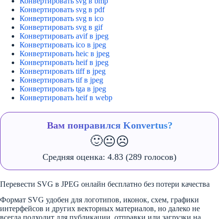
Конвертировать svg в bmp
Конвертировать svg в pdf
Конвертировать svg в ico
Конвертировать svg в gif
Конвертировать avif в jpeg
Конвертировать ico в jpeg
Конвертировать heic в jpeg
Конвертировать heif в jpeg
Конвертировать tiff в jpeg
Конвертировать tif в jpeg
Конвертировать tga в jpeg
Конвертировать heif в webp
Вам понравился Konvertus?
🙂
😐
☹️
Средняя оценка:
4.83
(289 голосов)
Перевести SVG в JPEG онлайн бесплатно без потери качества
Формат SVG удобен для логотипов, иконок, схем, графики
интерфейсов и других векторных материалов, но далеко не
всегда подходит для публикации, отправки или загрузки на