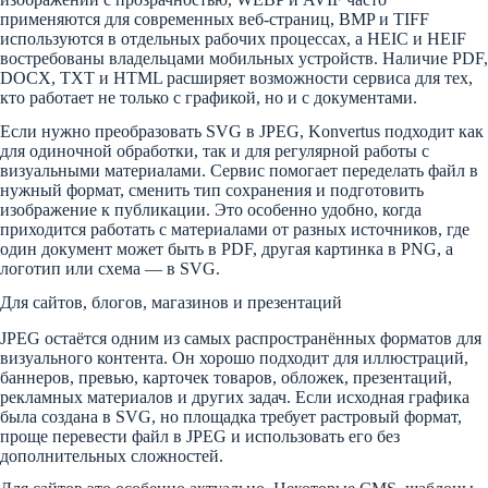
применяются для современных веб-страниц, BMP и TIFF
используются в отдельных рабочих процессах, а HEIC и HEIF
востребованы владельцами мобильных устройств. Наличие PDF,
DOCX, TXT и HTML расширяет возможности сервиса для тех,
кто работает не только с графикой, но и с документами.
Если нужно преобразовать SVG в JPEG, Konvertus подходит как
для одиночной обработки, так и для регулярной работы с
визуальными материалами. Сервис помогает переделать файл в
нужный формат, сменить тип сохранения и подготовить
изображение к публикации. Это особенно удобно, когда
приходится работать с материалами от разных источников, где
один документ может быть в PDF, другая картинка в PNG, а
логотип или схема — в SVG.
Для сайтов, блогов, магазинов и презентаций
JPEG остаётся одним из самых распространённых форматов для
визуального контента. Он хорошо подходит для иллюстраций,
баннеров, превью, карточек товаров, обложек, презентаций,
рекламных материалов и других задач. Если исходная графика
была создана в SVG, но площадка требует растровый формат,
проще перевести файл в JPEG и использовать его без
дополнительных сложностей.