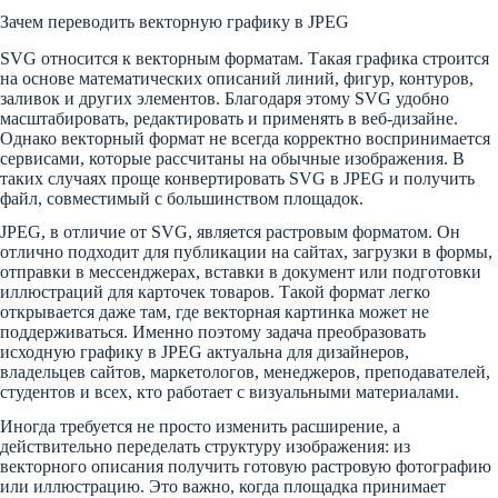
Зачем переводить векторную графику в JPEG
SVG относится к векторным форматам. Такая графика строится
на основе математических описаний линий, фигур, контуров,
заливок и других элементов. Благодаря этому SVG удобно
масштабировать, редактировать и применять в веб-дизайне.
Однако векторный формат не всегда корректно воспринимается
сервисами, которые рассчитаны на обычные изображения. В
таких случаях проще конвертировать SVG в JPEG и получить
файл, совместимый с большинством площадок.
JPEG, в отличие от SVG, является растровым форматом. Он
отлично подходит для публикации на сайтах, загрузки в формы,
отправки в мессенджерах, вставки в документ или подготовки
иллюстраций для карточек товаров. Такой формат легко
открывается даже там, где векторная картинка может не
поддерживаться. Именно поэтому задача преобразовать
исходную графику в JPEG актуальна для дизайнеров,
владельцев сайтов, маркетологов, менеджеров, преподавателей,
студентов и всех, кто работает с визуальными материалами.
Иногда требуется не просто изменить расширение, а
действительно переделать структуру изображения: из
векторного описания получить готовую растровую фотографию
или иллюстрацию. Это важно, когда площадка принимает