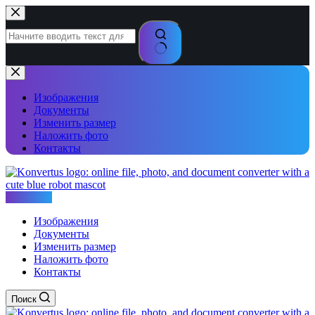
Перейти
к
сути
Ничего
не
найдено
Изображения
Документы
Изменить размер
Наложить фото
Контакты
Konvertus
Изображения
Документы
Изменить размер
Наложить фото
Контакты
Поиск