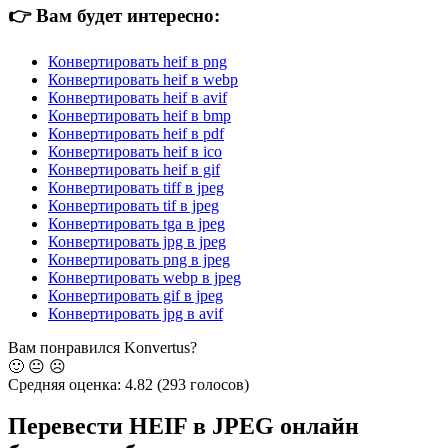
👉
Вам будет интересно:
Конвертировать heif в png
Конвертировать heif в webp
Конвертировать heif в avif
Конвертировать heif в bmp
Конвертировать heif в pdf
Конвертировать heif в ico
Конвертировать heif в gif
Конвертировать tiff в jpeg
Конвертировать tif в jpeg
Конвертировать tga в jpeg
Конвертировать jpg в jpeg
Конвертировать png в jpeg
Конвертировать webp в jpeg
Конвертировать gif в jpeg
Конвертировать jpg в avif
Вам понравился Konvertus?
🙂
😐
☹️
Средняя оценка:
4.82
(293 голосов)
Перевести HEIF в JPEG онлайн