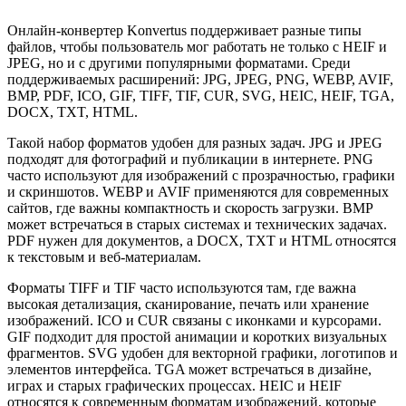
Онлайн-конвертер Konvertus поддерживает разные типы
файлов, чтобы пользователь мог работать не только с HEIF и
JPEG, но и с другими популярными форматами. Среди
поддерживаемых расширений: JPG, JPEG, PNG, WEBP, AVIF,
BMP, PDF, ICO, GIF, TIFF, TIF, CUR, SVG, HEIC, HEIF, TGA,
DOCX, TXT, HTML.
Такой набор форматов удобен для разных задач. JPG и JPEG
подходят для фотографий и публикации в интернете. PNG
часто используют для изображений с прозрачностью, графики
и скриншотов. WEBP и AVIF применяются для современных
сайтов, где важны компактность и скорость загрузки. BMP
может встречаться в старых системах и технических задачах.
PDF нужен для документов, а DOCX, TXT и HTML относятся
к текстовым и веб-материалам.
Форматы TIFF и TIF часто используются там, где важна
высокая детализация, сканирование, печать или хранение
изображений. ICO и CUR связаны с иконками и курсорами.
GIF подходит для простой анимации и коротких визуальных
фрагментов. SVG удобен для векторной графики, логотипов и
элементов интерфейса. TGA может встречаться в дизайне,
играх и старых графических процессах. HEIC и HEIF
относятся к современным форматам изображений, которые