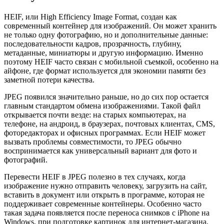
HEIF, или High Efficiency Image Format, создан как
современный контейнер для изображений. Он может хранить
не только одну фотографию, но и дополнительные данные:
последовательности кадров, прозрачность, глубину,
метаданные, миниатюры и другую информацию. Именно
поэтому HEIF часто связан с мобильной съемкой, особенно на
айфоне, где формат используется для экономии памяти без
заметной потери качества.
JPEG появился значительно раньше, но до сих пор остается
главным стандартом обмена изображениями. Такой файл
открывается почти везде: на старых компьютерах, на
телефоне, на андроид, в браузерах, почтовых клиентах, CMS,
фоторедакторах и офисных программах. Если HEIF может
вызвать проблемы совместимости, то JPEG обычно
воспринимается как универсальный вариант для фото и
фотографий.
Перевести HEIF в JPEG полезно в тех случаях, когда
изображение нужно отправить человеку, загрузить на сайт,
вставить в документ или открыть в программе, которая не
поддерживает современные контейнеры. Особенно часто
такая задача появляется после переноса снимков с iPhone на
Windows, при подготовке картинок для интернет-магазина,