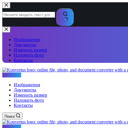
Перейти
к
сути
Ничего
не
найдено
Изображения
Документы
Изменить размер
Наложить фото
Контакты
Konvertus
Изображения
Документы
Изменить размер
Наложить фото
Контакты
Поиск
Konvertus