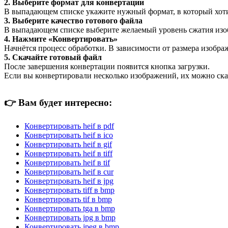
2. Выберите формат для конвертации
В выпадающем списке укажите нужный формат, в который хоти
3. Выберите качество готового файла
В выпадающем списке выберите желаемый уровень сжатия изобр
4. Нажмите «Конвертировать»
Начнётся процесс обработки. В зависимости от размера изображ
5. Скачайте готовый файл
После завершения конвертации появится кнопка загрузки.
Если вы конвертировали несколько изображений, их можно ска
👉
Вам будет интересно:
Конвертировать heif в pdf
Конвертировать heif в ico
Конвертировать heif в gif
Конвертировать heif в tiff
Конвертировать heif в tif
Конвертировать heif в cur
Конвертировать heif в jpg
Конвертировать tiff в bmp
Конвертировать tif в bmp
Конвертировать tga в bmp
Конвертировать jpg в bmp
Конвертировать jpeg в bmp