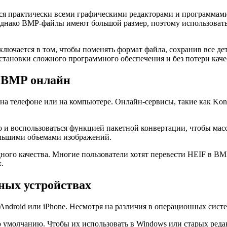
я практически всеми графическими редакторами и программами.
Однако BMP-файлы имеют большой размер, поэтому использовать
ключается в том, чтобы поменять формат файла, сохранив все д
становки сложного программного обеспечения и без потери каче
в BMP онлайн
 телефоне или на компьютере. Онлайн-сервисы, такие как Konver
о и воспользоваться функцией пакетной конвертации, чтобы мас
ольшими объемами изображений.
ного качества. Многие пользователи хотят перевести HEIF в BM
.
зных устройствах
Android или iPhone. Несмотря на различия в операционных сист
о умолчанию. Чтобы их использовать в Windows или старых реда