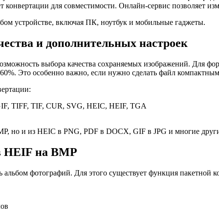
ует конвертации для совместимости. Онлайн-сервис позволяет и
ом устройстве, включая ПК, ноутбук и мобильные гаджеты.
чества и дополнительных настроек
 возможность выбора качества сохраняемых изображений. Для ф
60%. Это особенно важно, если нужно сделать файл компактным 
вертации:
IF, TIFF, TIF, CUR, SVG, HEIC, HEIF, TGA
MP, но и из HEIC в PNG, PDF в DOCX, GIF в JPG и многие друг
в HEIF на BMP
сь альбом фотографий. Для этого существует функция пакетной к
лов