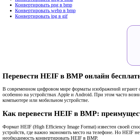
Конвертировать png в bmp
Конвертировать webp в bmp
Конвертировать jpg в gif
Перевести HEIF в BMP онлайн бесплатн
В современном цифровом мире форматы изображений играют ог
особенно на устройствах Apple и Android. При этом часто воз
компьютере или мобильном устройстве.
Как перевести HEIF в BMP: преимущес
Формат HEIF (High Efficiency Image Format) известен своей с
устройств, где важно экономить место на телефоне. Но HEIF 
необходимость конвертировать HEIF в BMP.