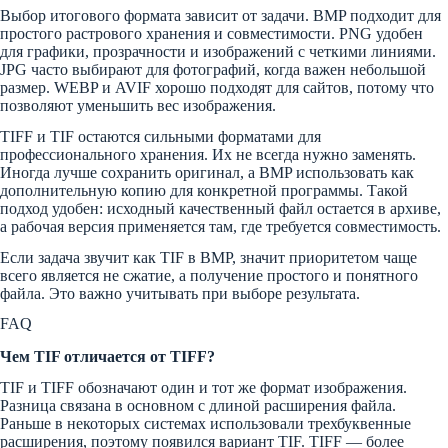
Выбор итогового формата зависит от задачи. BMP подходит для
простого растрового хранения и совместимости. PNG удобен
для графики, прозрачности и изображений с четкими линиями.
JPG часто выбирают для фотографий, когда важен небольшой
размер. WEBP и AVIF хорошо подходят для сайтов, потому что
позволяют уменьшить вес изображения.
TIFF и TIF остаются сильными форматами для
профессионального хранения. Их не всегда нужно заменять.
Иногда лучше сохранить оригинал, а BMP использовать как
дополнительную копию для конкретной программы. Такой
подход удобен: исходный качественный файл остается в архиве,
а рабочая версия применяется там, где требуется совместимость.
Если задача звучит как TIF в BMP, значит приоритетом чаще
всего является не сжатие, а получение простого и понятного
файла. Это важно учитывать при выборе результата.
FAQ
Чем TIF отличается от TIFF?
TIF и TIFF обозначают один и тот же формат изображения.
Разница связана в основном с длиной расширения файла.
Раньше в некоторых системах использовали трехбуквенные
расширения, поэтому появился вариант TIF. TIFF — более