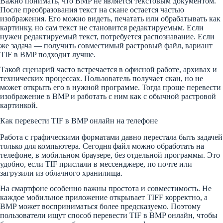
Важно понимать, что BMP не является текстовым документом.
После преобразования текст на скане остается частью
изображения. Его можно видеть, печатать или обрабатывать как
картинку, но сам текст не становится редактируемым. Если
нужен редактируемый текст, потребуется распознавание. Если
же задача — получить совместимый растровый файл, вариант
TIF в BMP подходит лучше.
Такой сценарий часто встречается в офисной работе, архивах и
технических процессах. Пользователь получает скан, но не
может открыть его в нужной программе. Тогда проще перевести
изображение в BMP и работать с ним как с обычной растровой
картинкой.
Как перевести TIF в BMP онлайн на телефоне
Работа с графическими форматами давно перестала быть задачей
только для компьютера. Сегодня файл можно обработать на
телефоне, в мобильном браузере, без отдельной программы. Это
удобно, если TIF прислали в мессенджере, по почте или
загрузили из облачного хранилища.
На смартфоне особенно важны простота и совместимость. Не
каждое мобильное приложение открывает TIFF корректно, а
BMP может восприниматься более предсказуемо. Поэтому
пользователи ищут способ перевести TIF в BMP онлайн, чтобы