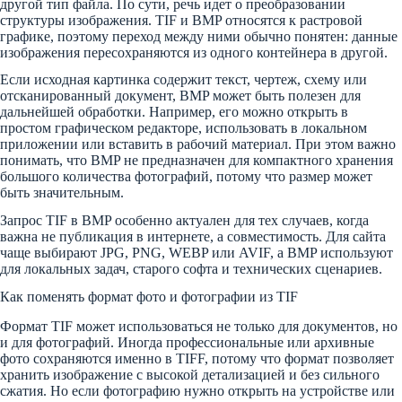
другой тип файла. По сути, речь идет о преобразовании
структуры изображения. TIF и BMP относятся к растровой
графике, поэтому переход между ними обычно понятен: данные
изображения пересохраняются из одного контейнера в другой.
Если исходная картинка содержит текст, чертеж, схему или
отсканированный документ, BMP может быть полезен для
дальнейшей обработки. Например, его можно открыть в
простом графическом редакторе, использовать в локальном
приложении или вставить в рабочий материал. При этом важно
понимать, что BMP не предназначен для компактного хранения
большого количества фотографий, потому что размер может
быть значительным.
Запрос TIF в BMP особенно актуален для тех случаев, когда
важна не публикация в интернете, а совместимость. Для сайта
чаще выбирают JPG, PNG, WEBP или AVIF, а BMP используют
для локальных задач, старого софта и технических сценариев.
Как поменять формат фото и фотографии из TIF
Формат TIF может использоваться не только для документов, но
и для фотографий. Иногда профессиональные или архивные
фото сохраняются именно в TIFF, потому что формат позволяет
хранить изображение с высокой детализацией и без сильного
сжатия. Но если фотографию нужно открыть на устройстве или