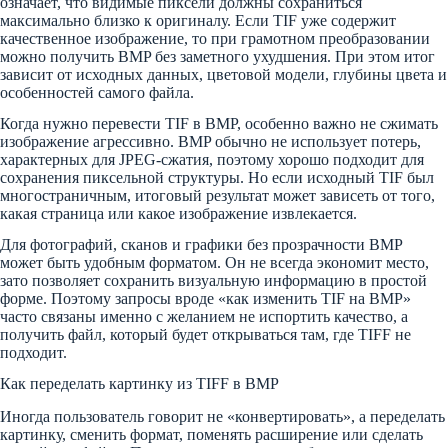
означает, что видимые пиксели должны сохраниться
максимально близко к оригиналу. Если TIF уже содержит
качественное изображение, то при грамотном преобразовании
можно получить BMP без заметного ухудшения. При этом итог
зависит от исходных данных, цветовой модели, глубины цвета и
особенностей самого файла.
Когда нужно перевести TIF в BMP, особенно важно не сжимать
изображение агрессивно. BMP обычно не использует потерь,
характерных для JPEG-сжатия, поэтому хорошо подходит для
сохранения пиксельной структуры. Но если исходный TIF был
многостраничным, итоговый результат может зависеть от того,
какая страница или какое изображение извлекается.
Для фотографий, сканов и графики без прозрачности BMP
может быть удобным форматом. Он не всегда экономит место,
зато позволяет сохранить визуальную информацию в простой
форме. Поэтому запросы вроде «как изменить TIF на BMP»
часто связаны именно с желанием не испортить качество, а
получить файл, который будет открываться там, где TIFF не
подходит.
Как переделать картинку из TIFF в BMP
Иногда пользователь говорит не «конвертировать», а переделать
картинку, сменить формат, поменять расширение или сделать