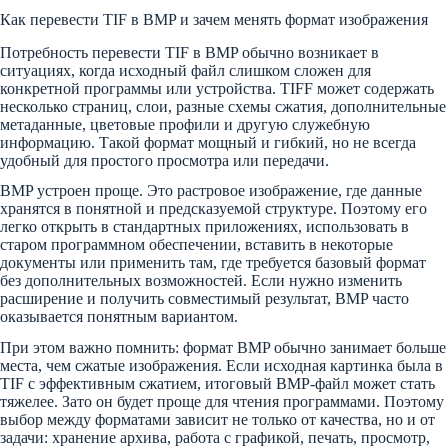
Как перевести TIF в BMP и зачем менять формат изображения
Потребность перевести TIF в BMP обычно возникает в
ситуациях, когда исходный файл слишком сложен для
конкретной программы или устройства. TIFF может содержать
несколько страниц, слои, разные схемы сжатия, дополнительные
метаданные, цветовые профили и другую служебную
информацию. Такой формат мощный и гибкий, но не всегда
удобный для простого просмотра или передачи.
BMP устроен проще. Это растровое изображение, где данные
хранятся в понятной и предсказуемой структуре. Поэтому его
легко открыть в стандартных приложениях, использовать в
старом программном обеспечении, вставить в некоторые
документы или применить там, где требуется базовый формат
без дополнительных возможностей. Если нужно изменить
расширение и получить совместимый результат, BMP часто
оказывается понятным вариантом.
При этом важно помнить: формат BMP обычно занимает больше
места, чем сжатые изображения. Если исходная картинка была в
TIF с эффективным сжатием, итоговый BMP-файл может стать
тяжелее. Зато он будет проще для чтения программами. Поэтому
выбор между форматами зависит не только от качества, но и от
задачи: хранение архива, работа с графикой, печать, просмотр,