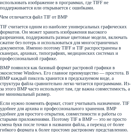
использовать изображение в программах, где TIFF не
поддерживается или открывается с ошибками.
Чем отличается файл TIF от BMP
TIF считается одним из наиболее универсальных графических
форматов. Он может хранить изображения высокого
разрешения, поддерживать разные цветовые модели, включать
сжатие без потерь и использоваться для многостраничных
документов. Именно поэтому TIFF и TIF распространены в
сканерах, архивах, типографиях, медицинских системах и
профессиональной графике.
BMP появился как базовый формат растровой графики в
экосистеме Windows. Его главное преимущество — простота. В
BMP каждый пиксель хранится в предсказуемом виде, а
структура файла сравнительно легко читается программами. Из-
за этого BMP часто используют там, где важна совместимость, а
не минимальный размер.
Если нужно поменять формат, стоит учитывать назначение. TIF
удобнее для архива и профессионального хранения. BMP
удобнее для простого открытия, совместимости и работы со
старыми приложениями. Поэтому TIF в BMP — это не просто
смена букв после точки в названии файла, а переход от более
гибкого формата к более простому растровому представлению.