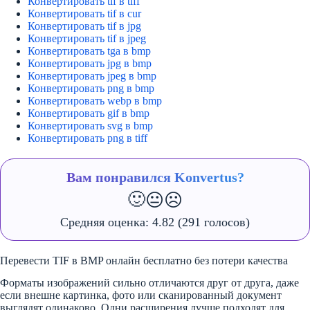
Конвертировать tif в tiff
Конвертировать tif в cur
Конвертировать tif в jpg
Конвертировать tif в jpeg
Конвертировать tga в bmp
Конвертировать jpg в bmp
Конвертировать jpeg в bmp
Конвертировать png в bmp
Конвертировать webp в bmp
Конвертировать gif в bmp
Конвертировать svg в bmp
Конвертировать png в tiff
Вам понравился Konvertus?
🙂
😐
☹️
Средняя оценка:
4.82
(291 голосов)
Перевести TIF в BMP онлайн бесплатно без потери качества
Форматы изображений сильно отличаются друг от друга, даже
если внешне картинка, фото или сканированный документ
выглядят одинаково. Одни расширения лучше подходят для