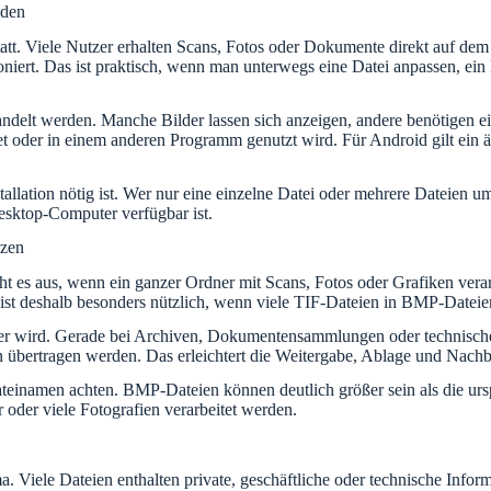
nden
 statt. Viele Nutzer erhalten Scans, Fotos oder Dokumente direkt auf
oniert. Das ist praktisch, wenn man unterwegs eine Datei anpassen, ei
ndelt werden. Manche Bilder lassen sich anzeigen, andere benötigen 
tet oder in einem anderen Programm genutzt wird. Für Android gilt ein 
tallation nötig ist. Wer nur eine einzelne Datei oder mehrere Dateien 
esktop-Computer verfügbar ist.
tzen
ieht es aus, wenn ein ganzer Ordner mit Scans, Fotos oder Grafiken vera
 ist deshalb besonders nützlich, wenn viele TIF-Dateien in BMP-Datei
iger wird. Gerade bei Archiven, Dokumentensammlungen oder technische
n übertragen werden. Das erleichtert die Weitergabe, Ablage und Nachb
ateinamen achten. BMP-Dateien können deutlich größer sein als die ur
oder viele Fotografien verarbeitet werden.
a. Viele Dateien enthalten private, geschäftliche oder technische Inf