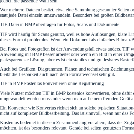
jedoch die passende Wahl sein.
Wer mehrere Dateien besitzt, etwa eine Sammlung gescannter Seiten oder
statt jede Datei einzeln umzuwandeln. Besonders bei großen Bildbestän
TIF-Datei in BMP übertragen für Fotos, Scans und Dokumente
TIF wird häufig für Scans genutzt, weil es hohe Auflösungen, klare Li
dieses Format problemlos. Wenn ein Dokument als einfaches Bitmap-Bil
Bei Fotos und Fotografien ist der Anwendungsfall etwas anders. TIF 
Anwendung mit BMP besser arbeitet oder wenn ein Bild in einer Umgeb
platzsparendste Lösung, aber es ist ein stabiles und gut lesbares Raster
Auch bei Grafiken, Diagrammen, Plänen und technischen Zeichnungen ka
bleibt die Lesbarkeit auch nach dem Formatwechsel sehr gut.
TIF in BMP kostenlos konvertieren ohne Registrierung
Viele Nutzer möchten TIF in BMP kostenlos konvertieren, ohne dafür e
umgewandelt werden muss oder wenn man auf einem fremden Gerät arbei
Ein Konverter wie Konvertus richtet sich an solche typischen Situatio
nicht auf komplexer Bildbearbeitung. Das ist sinnvoll, wenn nur das Fo
Kostenlos bedeutet in diesem Zusammenhang vor allem, dass der Zugang
möchten, ist das besonders relevant. Gerade bei selten genutzten Fo