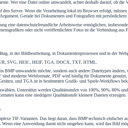
te. Wer eine Datei online umwandelt, achtet deshalb darauf, ob die Ve
 den Server. Wenn die Verarbeitung lokal im Browser erfolgt, müssen s
es Argument. Gerade bei Dokumenten und Fotografien mit persönlichem I
ng eine datenschutzfreundliche Arbeitsweise ermöglichen, insbesonder
mensgrafiken oder nicht veröffentlichten Fotos ist die Verbindung aus
lltag, in der Bildbearbeitung, in Dokumentenprozessen und in der Webg
, CUR, SVG, HEIC, HEIF, TGA, DOCX, TXT, HTML.
IF in BMP umwandeln möchte, sondern auch andere Dateitypen ändern, w
F sind moderne Webformate, PDF wird häufig für Dokumente genutzt,
eräten, und TGA ist in bestimmten Grafik- und Spiele-Workflows bek
 auswählen. Unterstützt werden Qualitätsstufen von 100%, 90%, 80% und
rmaten kann eine niedrigere Qualitätsstufe kleinere Dateien erzeugen
n
lexe TIF-Varianten. Das liegt daran, dass BMP technisch einfacher au
 Wenn eine Anwendung damit nicht umgehen kann, wird das Bild möglic