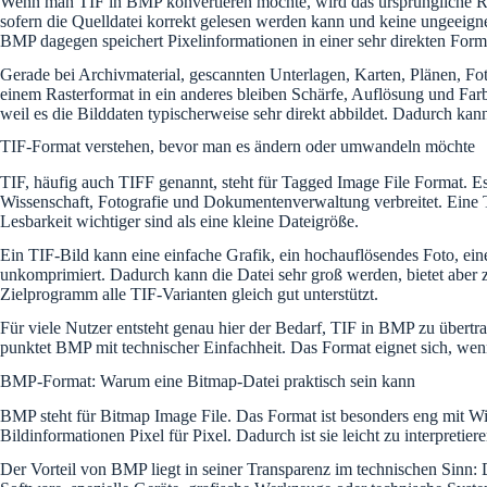
Wenn man TIF in BMP konvertieren möchte, wird das ursprüngliche Rast
sofern die Quelldatei korrekt gelesen werden kann und keine ungeeignet
BMP dagegen speichert Pixelinformationen in einer sehr direkten Form, 
Gerade bei Archivmaterial, gescannten Unterlagen, Karten, Plänen, Fo
einem Rasterformat in ein anderes bleiben Schärfe, Auflösung und Far
weil es die Bilddaten typischerweise sehr direkt abbildet. Dadurch ka
TIF-Format verstehen, bevor man es ändern oder umwandeln möchte
TIF, häufig auch TIFF genannt, steht für Tagged Image File Format. Es
Wissenschaft, Fotografie und Dokumentenverwaltung verbreitet. Eine T
Lesbarkeit wichtiger sind als eine kleine Dateigröße.
Ein TIF-Bild kann eine einfache Grafik, ein hochauflösendes Foto, ei
unkomprimiert. Dadurch kann die Datei sehr groß werden, bietet aber zu
Zielprogramm alle TIF-Varianten gleich gut unterstützt.
Für viele Nutzer entsteht genau hier der Bedarf, TIF in BMP zu über
punktet BMP mit technischer Einfachheit. Das Format eignet sich, wenn
BMP-Format: Warum eine Bitmap-Datei praktisch sein kann
BMP steht für Bitmap Image File. Das Format ist besonders eng mit 
Bildinformationen Pixel für Pixel. Dadurch ist sie leicht zu interpr
Der Vorteil von BMP liegt in seiner Transparenz im technischen Sinn: 