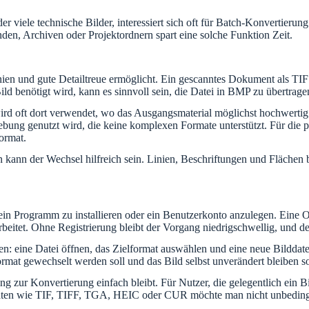
 viele technische Bilder, interessiert sich oft für Batch-Konvertierun
den, Archiven oder Projektordnern spart eine solche Funktion Zeit.
nien und gute Detailtreue ermöglicht. Ein gescanntes Dokument als TIF
d benötigt wird, kann es sinnvoll sein, die Datei in BMP zu übertrage
wird oft dort verwendet, wo das Ausgangsmaterial möglichst hochwerti
ung genutzt wird, die keine komplexen Formate unterstützt. Für die p
format.
nn der Wechsel hilfreich sein. Linien, Beschriftungen und Flächen bl
in Programm zu installieren oder ein Benutzerkonto anzulegen. Eine On
tet. Ohne Registrierung bleibt der Vorgang niedrigschwellig, und de
nen: eine Datei öffnen, das Zielformat auswählen und eine neue Bildda
rmat gewechselt werden soll und das Bild selbst unverändert bleiben so
 zur Konvertierung einfach bleibt. Für Nutzer, die gelegentlich ein B
rmaten wie TIF, TIFF, TGA, HEIC oder CUR möchte man nicht unbedingt 