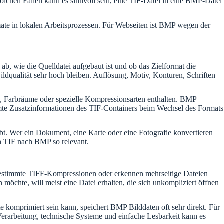
lchen Fällen kann es sinnvoll sein, eine TIF-Datei in eine BMP-Datei
ate in lokalen Arbeitsprozessen. Für Webseiten ist BMP wegen der
, wie die Quelldatei aufgebaut ist und ob das Zielformat die
ldqualität sehr hoch bleiben. Auflösung, Motiv, Konturen, Schriften
n, Farbräume oder spezielle Kompressionsarten enthalten. BMP
timmte Zusatzinformationen des TIF-Containers beim Wechsel des Formats
ibt. Wer ein Dokument, eine Karte oder eine Fotografie konvertieren
n TIF nach BMP so relevant.
r bestimmte TIFF-Kompressionen oder erkennen mehrseitige Dateien
öchte, will meist eine Datei erhalten, die sich unkompliziert öffnen
 komprimiert sein kann, speichert BMP Bilddaten oft sehr direkt. Für
erarbeitung, technische Systeme und einfache Lesbarkeit kann es