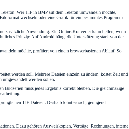
 dem Telefon. Wer TIF in BMP auf dem Telefon umwandeln möchte,
n Bildformat wechseln oder eine Grafik für ein bestimmtes Programm
eine zusätzliche Anwendung. Ein Online-Konverter kann helfen, wenn
ähnliches Prinzip: Auf Android hängt die Unterstützung stark von der
umwandeln möchte, profitiert von einem browserbasierten Ablauf. So
rbeitet werden soll. Mehrere Dateien einzeln zu ändern, kostet Zeit und
en umgewandelt werden sollen.
n Bildserien muss jedes Ergebnis korrekt bleiben. Die gleichmäßige
earbeitung.
sprünglichen TIF-Dateien. Deshalb lohnt es sich, genügend
ormationen. Dazu gehören Ausweiskopien, Verträge, Rechnungen, interne