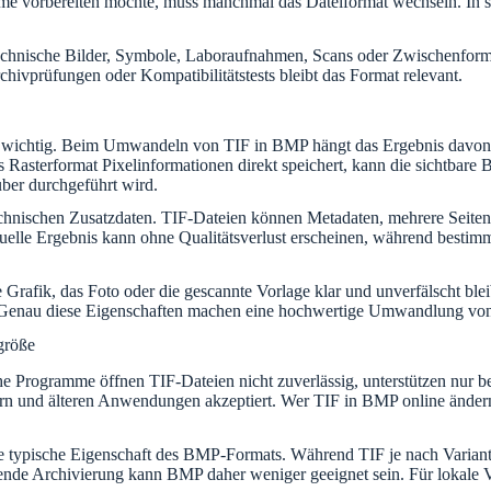
eme vorbereiten möchte, muss manchmal das Dateiformat wechseln. In so
 technische Bilder, Symbole, Laboraufnahmen, Scans oder Zwischenform
chivprüfungen oder Kompatibilitätstests bleibt das Format relevant.
s wichtig. Beim Umwandeln von TIF in BMP hängt das Ergebnis davon ab
asterformat Pixelinformationen direkt speichert, kann die sichtbare Bi
ber durchgeführt wird.
technischen Zusatzdaten. TIF-Dateien können Metadaten, mehrere Seite
 visuelle Ergebnis kann ohne Qualitätsverlust erscheinen, während bes
 Grafik, das Foto oder die gescannte Vorlage klar und unverfälscht ble
en. Genau diese Eigenschaften machen eine hochwertige Umwandlung vo
größe
nche Programme öffnen TIF-Dateien nicht zuverlässig, unterstützen nu
rn und älteren Anwendungen akzeptiert. Wer TIF in BMP online ändern m
e typische Eigenschaft des BMP-Formats. Während TIF je nach Variante
ende Archivierung kann BMP daher weniger geeignet sein. Für lokale V