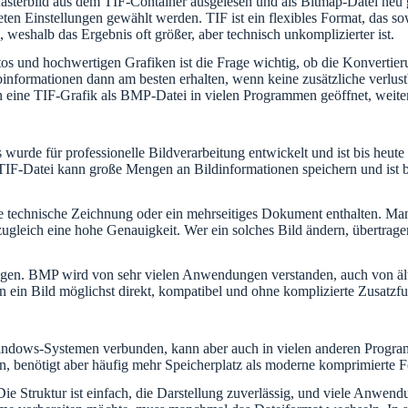
erbild aus dem TIF-Container ausgelesen und als Bitmap-Datei neu gesp
en Einstellungen gewählt werden. TIF ist ein flexibles Format, das sow
weshalb das Ergebnis oft größer, aber technisch unkomplizierter ist.
tos und hochwertigen Grafiken ist die Frage wichtig, ob die Konvertie
binformationen dann am besten erhalten, wenn keine zusätzliche verlus
nn eine TIF-Grafik als BMP-Datei in vielen Programmen geöffnet, weite
 wurde für professionelle Bildverarbeitung entwickelt und ist bis heu
IF-Datei kann große Mengen an Bildinformationen speichern und ist bes
ne technische Zeichnung oder ein mehrseitiges Dokument enthalten. Ma
gleich eine hohe Genauigkeit. Wer ein solches Bild ändern, übertragen 
tragen. BMP wird von sehr vielen Anwendungen verstanden, auch von äl
 ein Bild möglichst direkt, kompatibel und ohne komplizierte Zusatzfu
Windows-Systemen verbunden, kann aber auch in vielen anderen Progr
etieren, benötigt aber häufig mehr Speicherplatz als moderne komprimi
Die Struktur ist einfach, die Darstellung zuverlässig, und viele Anwe