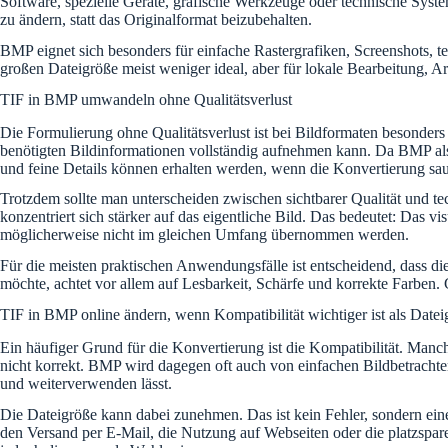
Software, spezielle Geräte, grafische Werkzeuge oder technische Syst
zu ändern, statt das Originalformat beizubehalten.
BMP eignet sich besonders für einfache Rastergrafiken, Screenshots,
großen Dateigröße meist weniger ideal, aber für lokale Bearbeitung, Ar
TIF in BMP umwandeln ohne Qualitätsverlust
Die Formulierung ohne Qualitätsverlust ist bei Bildformaten besonder
benötigten Bildinformationen vollständig aufnehmen kann. Da BMP als R
und feine Details können erhalten werden, wenn die Konvertierung sau
Trotzdem sollte man unterscheiden zwischen sichtbarer Qualität und 
konzentriert sich stärker auf das eigentliche Bild. Das bedeutet: Das
möglicherweise nicht im gleichen Umfang übernommen werden.
Für die meisten praktischen Anwendungsfälle ist entscheidend, dass die
möchte, achtet vor allem auf Lesbarkeit, Schärfe und korrekte Farb
TIF in BMP online ändern, wenn Kompatibilität wichtiger ist als Datei
Ein häufiger Grund für die Konvertierung ist die Kompatibilität. Ma
nicht korrekt. BMP wird dagegen oft auch von einfachen Bildbetrachte
und weiterverwenden lässt.
Die Dateigröße kann dabei zunehmen. Das ist kein Fehler, sondern ein
den Versand per E-Mail, die Nutzung auf Webseiten oder die platzspar