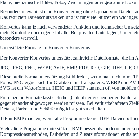
Pläne, medizinische Bilder, Fotos, Zeichnungen oder gescannte Dokumen
Besonders relevant ist eine Konvertierung ohne Upload von Dateien auf
Das reduziert Datenschutzrisiken und ist für viele Nutzer ein wichtig
Konvertus kann je nach verwendeter Funktion und technischer Umsetzu
mehr Kontrolle über eigene Inhalte. Bei privaten Unterlagen, Unterneh
besonders wertvoll.
Unterstützte Formate im Konverter Konvertus
Der Konverter Konvertus unterstützt zahlreiche Dateiformate, die im A
JPG, JPEG, PNG, WEBP, AVIF, BMP, PDF, ICO, GIF, TIFF, TIF
Diese breite Formatunterstützung ist hilfreich, wenn man nicht nur T
Fotos, PNG eignet sich für Grafiken mit Transparenz, WEBP und AVI
SVG ist ein Vektorformat, HEIC und HEIF stammen oft von mobilen G
Für einzelne Formate lässt sich die Qualität der gespeicherten Bilder
gegeneinander abgewogen werden müssen. Bei verlustbehafteten Zielfo
Details, Farben und Schärfe möglichst gut zu erhalten.
TIF in BMP machen, wenn alte Programme keine TIFF-Dateien öffne
Viele ältere Programme unterstützen BMP besser als moderne oder komp
Kompressionsmethoden, Farbtiefen und Zusatzinformationen enthalten.