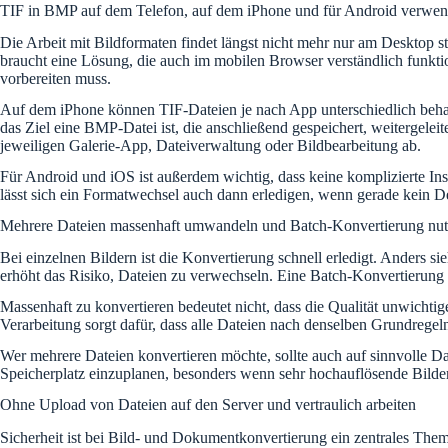
TIF in BMP auf dem Telefon, auf dem iPhone und für Android verwe
Die Arbeit mit Bildformaten findet längst nicht mehr nur am Desktop
braucht eine Lösung, die auch im mobilen Browser verständlich funkti
vorbereiten muss.
Auf dem iPhone können TIF-Dateien je nach App unterschiedlich beha
das Ziel eine BMP-Datei ist, die anschließend gespeichert, weitergelei
jeweiligen Galerie-App, Dateiverwaltung oder Bildbearbeitung ab.
Für Android und iOS ist außerdem wichtig, dass keine komplizierte Ins
lässt sich ein Formatwechsel auch dann erledigen, wenn gerade kein D
Mehrere Dateien massenhaft umwandeln und Batch-Konvertierung nu
Bei einzelnen Bildern ist die Konvertierung schnell erledigt. Anders s
erhöht das Risiko, Dateien zu verwechseln. Eine Batch-Konvertierung
Massenhaft zu konvertieren bedeutet nicht, dass die Qualität unwicht
Verarbeitung sorgt dafür, dass alle Dateien nach denselben Grundregel
Wer mehrere Dateien konvertieren möchte, sollte auch auf sinnvolle D
Speicherplatz einzuplanen, besonders wenn sehr hochauflösende Bilder 
Ohne Upload von Dateien auf den Server und vertraulich arbeiten
Sicherheit ist bei Bild- und Dokumentkonvertierung ein zentrales Them