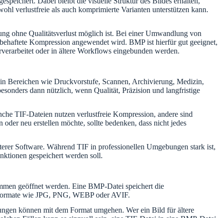
eichert. Dabei bleibt die visuelle Struktur des Bildes erhalten,
ohl verlustfreie als auch komprimierte Varianten unterstützen kann.
rung ohne Qualitätsverlust möglich ist. Bei einer Umwandlung von
tbehaftete Kompression angewendet wird. BMP ist hierfür gut geeignet,
rverarbeitet oder in ältere Workflows eingebunden werden.
te in Bereichen wie Druckvorstufe, Scannen, Archivierung, Medizin,
onders dann nützlich, wenn Qualität, Präzision und langfristige
nche TIF-Dateien nutzen verlustfreie Kompression, andere sind
oder neu erstellen möchte, sollte bedenken, dass nicht jedes
terer Software. Während TIF in professionellen Umgebungen stark ist,
nktionen gespeichert werden soll.
ammen geöffnet werden. Eine BMP-Datei speichert die
erte Formate wie JPG, PNG, WEBP oder AVIF.
ndungen können mit dem Format umgehen. Wer ein Bild für ältere