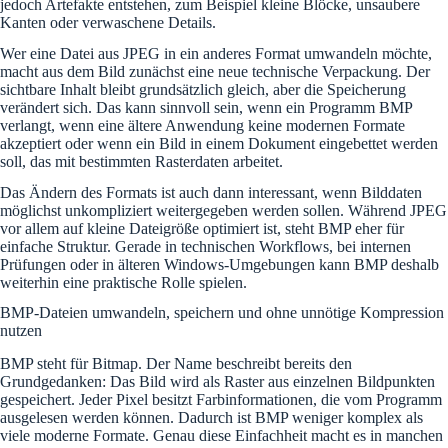
jedoch Artefakte entstehen, zum Beispiel kleine Blöcke, unsaubere
Kanten oder verwaschene Details.
Wer eine Datei aus JPEG in ein anderes Format umwandeln möchte,
macht aus dem Bild zunächst eine neue technische Verpackung. Der
sichtbare Inhalt bleibt grundsätzlich gleich, aber die Speicherung
verändert sich. Das kann sinnvoll sein, wenn ein Programm BMP
verlangt, wenn eine ältere Anwendung keine modernen Formate
akzeptiert oder wenn ein Bild in einem Dokument eingebettet werden
soll, das mit bestimmten Rasterdaten arbeitet.
Das Ändern des Formats ist auch dann interessant, wenn Bilddaten
möglichst unkompliziert weitergegeben werden sollen. Während JPEG
vor allem auf kleine Dateigröße optimiert ist, steht BMP eher für
einfache Struktur. Gerade in technischen Workflows, bei internen
Prüfungen oder in älteren Windows-Umgebungen kann BMP deshalb
weiterhin eine praktische Rolle spielen.
BMP-Dateien umwandeln, speichern und ohne unnötige Kompression
nutzen
BMP steht für Bitmap. Der Name beschreibt bereits den
Grundgedanken: Das Bild wird als Raster aus einzelnen Bildpunkten
gespeichert. Jeder Pixel besitzt Farbinformationen, die vom Programm
ausgelesen werden können. Dadurch ist BMP weniger komplex als
viele moderne Formate. Genau diese Einfachheit macht es in manchen