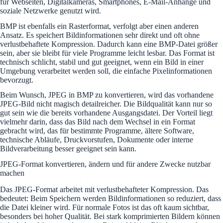
für Webseiten, Digitalkameras, Smartphones, E-Mail-Anhänge und
soziale Netzwerke genutzt wird.
BMP ist ebenfalls ein Rasterformat, verfolgt aber einen anderen
Ansatz. Es speichert Bildinformationen sehr direkt und oft ohne
verlustbehaftete Kompression. Dadurch kann eine BMP-Datei größer
sein, aber sie bleibt für viele Programme leicht lesbar. Das Format ist
technisch schlicht, stabil und gut geeignet, wenn ein Bild in einer
Umgebung verarbeitet werden soll, die einfache Pixelinformationen
bevorzugt.
Beim Wunsch, JPEG in BMP zu konvertieren, wird das vorhandene
JPEG-Bild nicht magisch detailreicher. Die Bildqualität kann nur so
gut sein wie die bereits vorhandene Ausgangsdatei. Der Vorteil liegt
vielmehr darin, dass das Bild nach dem Wechsel in ein Format
gebracht wird, das für bestimmte Programme, ältere Software,
technische Abläufe, Druckvorstufen, Dokumente oder interne
Bildverarbeitung besser geeignet sein kann.
JPEG-Format konvertieren, ändern und für andere Zwecke nutzbar
machen
Das JPEG-Format arbeitet mit verlustbehafteter Kompression. Das
bedeutet: Beim Speichern werden Bildinformationen so reduziert, dass
die Datei kleiner wird. Für normale Fotos ist das oft kaum sichtbar,
besonders bei hoher Qualität. Bei stark komprimierten Bildern können