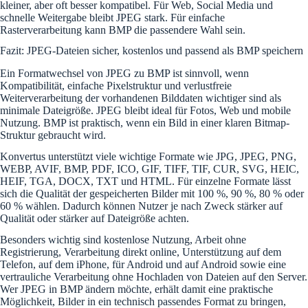
kleiner, aber oft besser kompatibel. Für Web, Social Media und
schnelle Weitergabe bleibt JPEG stark. Für einfache
Rasterverarbeitung kann BMP die passendere Wahl sein.
Fazit: JPEG-Dateien sicher, kostenlos und passend als BMP speichern
Ein Formatwechsel von JPEG zu BMP ist sinnvoll, wenn
Kompatibilität, einfache Pixelstruktur und verlustfreie
Weiterverarbeitung der vorhandenen Bilddaten wichtiger sind als
minimale Dateigröße. JPEG bleibt ideal für Fotos, Web und mobile
Nutzung. BMP ist praktisch, wenn ein Bild in einer klaren Bitmap-
Struktur gebraucht wird.
Konvertus unterstützt viele wichtige Formate wie JPG, JPEG, PNG,
WEBP, AVIF, BMP, PDF, ICO, GIF, TIFF, TIF, CUR, SVG, HEIC,
HEIF, TGA, DOCX, TXT und HTML. Für einzelne Formate lässt
sich die Qualität der gespeicherten Bilder mit 100 %, 90 %, 80 % oder
60 % wählen. Dadurch können Nutzer je nach Zweck stärker auf
Qualität oder stärker auf Dateigröße achten.
Besonders wichtig sind kostenlose Nutzung, Arbeit ohne
Registrierung, Verarbeitung direkt online, Unterstützung auf dem
Telefon, auf dem iPhone, für Android und auf Android sowie eine
vertrauliche Verarbeitung ohne Hochladen von Dateien auf den Server.
Wer JPEG in BMP ändern möchte, erhält damit eine praktische
Möglichkeit, Bilder in ein technisch passendes Format zu bringen,