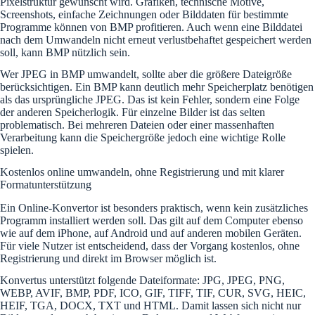
Pixelstruktur gewünscht wird. Grafiken, technische Motive,
Screenshots, einfache Zeichnungen oder Bilddaten für bestimmte
Programme können von BMP profitieren. Auch wenn eine Bilddatei
nach dem Umwandeln nicht erneut verlustbehaftet gespeichert werden
soll, kann BMP nützlich sein.
Wer JPEG in BMP umwandelt, sollte aber die größere Dateigröße
berücksichtigen. Ein BMP kann deutlich mehr Speicherplatz benötigen
als das ursprüngliche JPEG. Das ist kein Fehler, sondern eine Folge
der anderen Speicherlogik. Für einzelne Bilder ist das selten
problematisch. Bei mehreren Dateien oder einer massenhaften
Verarbeitung kann die Speichergröße jedoch eine wichtige Rolle
spielen.
Kostenlos online umwandeln, ohne Registrierung und mit klarer
Formatunterstützung
Ein Online-Konvertor ist besonders praktisch, wenn kein zusätzliches
Programm installiert werden soll. Das gilt auf dem Computer ebenso
wie auf dem iPhone, auf Android und auf anderen mobilen Geräten.
Für viele Nutzer ist entscheidend, dass der Vorgang kostenlos, ohne
Registrierung und direkt im Browser möglich ist.
Konvertus unterstützt folgende Dateiformate: JPG, JPEG, PNG,
WEBP, AVIF, BMP, PDF, ICO, GIF, TIFF, TIF, CUR, SVG, HEIC,
HEIF, TGA, DOCX, TXT und HTML. Damit lassen sich nicht nur