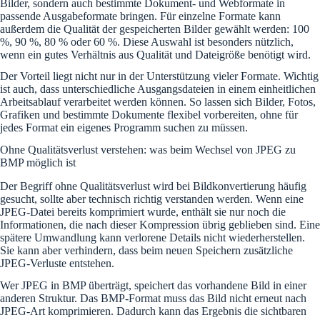
Bilder, sondern auch bestimmte Dokument- und Webformate in
passende Ausgabeformate bringen. Für einzelne Formate kann
außerdem die Qualität der gespeicherten Bilder gewählt werden: 100
%, 90 %, 80 % oder 60 %. Diese Auswahl ist besonders nützlich,
wenn ein gutes Verhältnis aus Qualität und Dateigröße benötigt wird.
Der Vorteil liegt nicht nur in der Unterstützung vieler Formate. Wichtig
ist auch, dass unterschiedliche Ausgangsdateien in einem einheitlichen
Arbeitsablauf verarbeitet werden können. So lassen sich Bilder, Fotos,
Grafiken und bestimmte Dokumente flexibel vorbereiten, ohne für
jedes Format ein eigenes Programm suchen zu müssen.
Ohne Qualitätsverlust verstehen: was beim Wechsel von JPEG zu
BMP möglich ist
Der Begriff ohne Qualitätsverlust wird bei Bildkonvertierung häufig
gesucht, sollte aber technisch richtig verstanden werden. Wenn eine
JPEG-Datei bereits komprimiert wurde, enthält sie nur noch die
Informationen, die nach dieser Kompression übrig geblieben sind. Eine
spätere Umwandlung kann verlorene Details nicht wiederherstellen.
Sie kann aber verhindern, dass beim neuen Speichern zusätzliche
JPEG-Verluste entstehen.
Wer JPEG in BMP überträgt, speichert das vorhandene Bild in einer
anderen Struktur. Das BMP-Format muss das Bild nicht erneut nach
JPEG-Art komprimieren. Dadurch kann das Ergebnis die sichtbaren