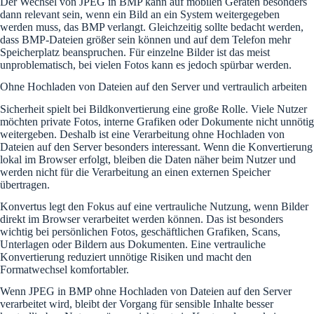
Der Wechsel von JPEG in BMP kann auf mobilen Geräten besonders
dann relevant sein, wenn ein Bild an ein System weitergegeben
werden muss, das BMP verlangt. Gleichzeitig sollte bedacht werden,
dass BMP-Dateien größer sein können und auf dem Telefon mehr
Speicherplatz beanspruchen. Für einzelne Bilder ist das meist
unproblematisch, bei vielen Fotos kann es jedoch spürbar werden.
Ohne Hochladen von Dateien auf den Server und vertraulich arbeiten
Sicherheit spielt bei Bildkonvertierung eine große Rolle. Viele Nutzer
möchten private Fotos, interne Grafiken oder Dokumente nicht unnötig
weitergeben. Deshalb ist eine Verarbeitung ohne Hochladen von
Dateien auf den Server besonders interessant. Wenn die Konvertierung
lokal im Browser erfolgt, bleiben die Daten näher beim Nutzer und
werden nicht für die Verarbeitung an einen externen Speicher
übertragen.
Konvertus legt den Fokus auf eine vertrauliche Nutzung, wenn Bilder
direkt im Browser verarbeitet werden können. Das ist besonders
wichtig bei persönlichen Fotos, geschäftlichen Grafiken, Scans,
Unterlagen oder Bildern aus Dokumenten. Eine vertrauliche
Konvertierung reduziert unnötige Risiken und macht den
Formatwechsel komfortabler.
Wenn JPEG in BMP ohne Hochladen von Dateien auf den Server
verarbeitet wird, bleibt der Vorgang für sensible Inhalte besser