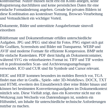
kontrollierbar. Nutzer müssen nicht erst ein Konto anlegen, keine
Registrierung durchführen und keine persönlichen Daten für eine
einfache Formatänderung angeben. Gerade bei privaten Bildern ist
diese Kombination aus kostenloser Nutzung, Browser-Verarbeitung
und Vertraulichkeit ein wichtiger Vorteil.
Dokumente, Bilder und unterstützte Ausgabeformate sinnvoll
einordnen
Bildformate und Dokumentformate erfüllen unterschiedliche
Aufgaben. JPG und JPEG sind ideal für Fotos. PNG eignet sich gut
für Grafiken, Screenshots und Bilder mit Transparenz. WEBP und
AVIF sind moderne Formate für effiziente Kompression. BMP steht
für einfache Rasterdaten. PDF dient häufig als Dokumentcontainer,
während SVG ein vektorbasiertes Format ist. TIFF und TIF werden
oft in professionellen Scan- und Archivierungsumgebungen
verwendet. ICO und CUR sind für Symbole und Cursor relevant.
HEIC und HEIF kommen besonders im mobilen Bereich vor, TGA
findet man eher in Grafik-, Spiele- oder 3D-Workflows. DOCX, TXT
und HTML erweitern den Einsatzbereich über reine Bilder hinaus und
können bei bestimmten Konvertierungsaufgaben im Dokumentkontext
nützlich sein. Diese Vielfalt zeigt, dass ein Konvertor nicht nur ein
Werkzeug zum Wechseln von Dateiendungen ist, sondern ein
Hilfsmittel, um Inhalte für unterschiedliche technische Anforderungen
nutzbar zu machen.