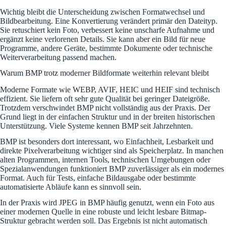
Wichtig bleibt die Unterscheidung zwischen Formatwechsel und
Bildbearbeitung. Eine Konvertierung verändert primär den Dateityp.
Sie retuschiert kein Foto, verbessert keine unscharfe Aufnahme und
ergänzt keine verlorenen Details. Sie kann aber ein Bild für neue
Programme, andere Geräte, bestimmte Dokumente oder technische
Weiterverarbeitung passend machen.
Warum BMP trotz moderner Bildformate weiterhin relevant bleibt
Moderne Formate wie WEBP, AVIF, HEIC und HEIF sind technisch
effizient. Sie liefern oft sehr gute Qualität bei geringer Dateigröße.
Trotzdem verschwindet BMP nicht vollständig aus der Praxis. Der
Grund liegt in der einfachen Struktur und in der breiten historischen
Unterstützung. Viele Systeme kennen BMP seit Jahrzehnten.
BMP ist besonders dort interessant, wo Einfachheit, Lesbarkeit und
direkte Pixelverarbeitung wichtiger sind als Speicherplatz. In manchen
alten Programmen, internen Tools, technischen Umgebungen oder
Spezialanwendungen funktioniert BMP zuverlässiger als ein modernes
Format. Auch für Tests, einfache Bildausgabe oder bestimmte
automatisierte Abläufe kann es sinnvoll sein.
In der Praxis wird JPEG in BMP häufig genutzt, wenn ein Foto aus
einer modernen Quelle in eine robuste und leicht lesbare Bitmap-
Struktur gebracht werden soll. Das Ergebnis ist nicht automatisch