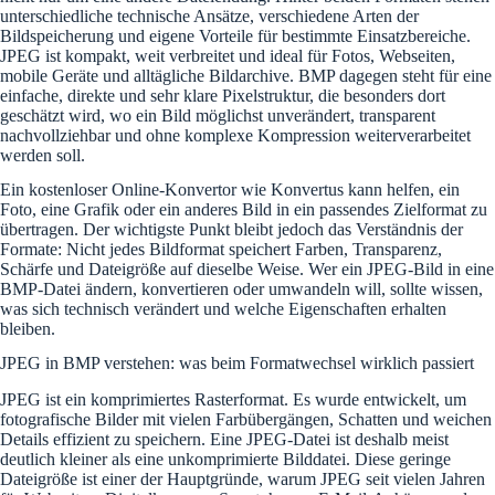
unterschiedliche technische Ansätze, verschiedene Arten der
Bildspeicherung und eigene Vorteile für bestimmte Einsatzbereiche.
JPEG ist kompakt, weit verbreitet und ideal für Fotos, Webseiten,
mobile Geräte und alltägliche Bildarchive. BMP dagegen steht für eine
einfache, direkte und sehr klare Pixelstruktur, die besonders dort
geschätzt wird, wo ein Bild möglichst unverändert, transparent
nachvollziehbar und ohne komplexe Kompression weiterverarbeitet
werden soll.
Ein kostenloser Online-Konvertor wie Konvertus kann helfen, ein
Foto, eine Grafik oder ein anderes Bild in ein passendes Zielformat zu
übertragen. Der wichtigste Punkt bleibt jedoch das Verständnis der
Formate: Nicht jedes Bildformat speichert Farben, Transparenz,
Schärfe und Dateigröße auf dieselbe Weise. Wer ein JPEG-Bild in eine
BMP-Datei ändern, konvertieren oder umwandeln will, sollte wissen,
was sich technisch verändert und welche Eigenschaften erhalten
bleiben.
JPEG in BMP verstehen: was beim Formatwechsel wirklich passiert
JPEG ist ein komprimiertes Rasterformat. Es wurde entwickelt, um
fotografische Bilder mit vielen Farbübergängen, Schatten und weichen
Details effizient zu speichern. Eine JPEG-Datei ist deshalb meist
deutlich kleiner als eine unkomprimierte Bilddatei. Diese geringe
Dateigröße ist einer der Hauptgründe, warum JPEG seit vielen Jahren