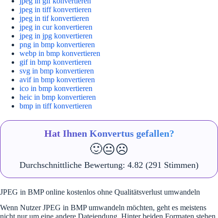
jpeg in gif konvertieren
jpeg in tiff konvertieren
jpeg in tif konvertieren
jpeg in cur konvertieren
jpeg in jpg konvertieren
png in bmp konvertieren
webp in bmp konvertieren
gif in bmp konvertieren
svg in bmp konvertieren
avif in bmp konvertieren
ico in bmp konvertieren
heic in bmp konvertieren
bmp in tiff konvertieren
Hat Ihnen Konvertus gefallen?
🙂
😐
☹️
Durchschnittliche Bewertung:
4.82
(291 Stimmen)
JPEG in BMP online kostenlos ohne Qualitätsverlust umwandeln
Wenn Nutzer JPEG in BMP umwandeln möchten, geht es meistens
nicht nur um eine andere Dateiendung. Hinter beiden Formaten stehen