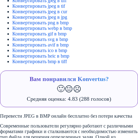
Конвертировать jpeg в tiff
Конвертировать jpeg в tif
Конвертировать jpeg в cur
Конвертировать jpeg в jpg
Конвертировать png в bmp
Конвертировать webp в bmp
Конвертировать gif в bmp
Конвертировать svg в bmp
Конвертировать avif в bmp
Конвертировать ico в bmp
Конвертировать heic в bmp
Конвертировать bmp в tiff
Вам понравился Konvertus?
🙂
😐
☹️
Средняя оценка:
4.83
(288 голосов)
Перевести JPEG в BMP онлайн бесплатно без потери качества
Современные пользователи регулярно работают с различными
форматами графики и сталкиваются с необходимостью изменить
тип файла для решения определенных задач. Одной из