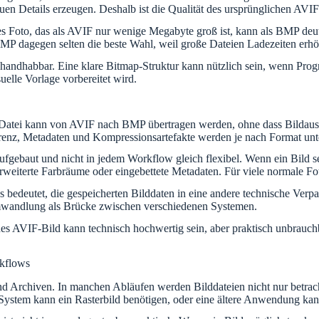
euen Details erzeugen. Deshalb ist die Qualität des ursprünglichen AVI
 Foto, das als AVIF nur wenige Megabyte groß ist, kann als BMP deutl
BMP dagegen selten die beste Wahl, weil große Dateien Ladezeiten erh
handhabbar. Eine klare Bitmap-Struktur kann nützlich sein, wenn Progr
elle Vorlage vorbereitet wird.
atei kann von AVIF nach BMP übertragen werden, ohne dass Bildaussch
renz, Metadaten und Kompressionsartefakte werden je nach Format unte
ebaut und nicht in jedem Workflow gleich flexibel. Wenn ein Bild sehr
weiterte Farbräume oder eingebettete Metadaten. Für viele normale Fot
 Es bedeutet, die gespeicherten Bilddaten in eine andere technische Ver
mwandlung als Brücke zwischen verschiedenen Systemen.
s AVIF-Bild kann technisch hochwertig sein, aber praktisch unbrauchba
kflows
d Archiven. In manchen Abläufen werden Bilddateien nicht nur betrach
s System kann ein Rasterbild benötigen, oder eine ältere Anwendung ka