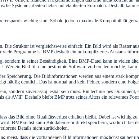
he Systeme arbeiten lieber mit etablierten Formaten. Deshalb kann es 
rersparnis wichtig sind. Sobald jedoch maximale Kompatibilität gefrag
. Die Struktur ist vergleichsweise einfach: Ein Bild wird als Raster 
 Für viele Programme ist BMP deshalb ein unkompliziertes Austauschform
ng, sondern in seiner Beständigkeit. Eine BMP-Datei kann in vielen ä
. Wer ein Bild für eine bestimmte Software vorbereiten möchte, kan
r Speicherung. Die Bildinformationen werden aus einem stark komprim
teigt häufig deutlich. Das ist normal und kein Fehler, sondern eine Fol
lein, sondern zuverlässig lesbar sein muss. Ein technisches Dokument, e
ls als AVIF. Deshalb bleibt BMP trotz seines Alters ein relevantes Form
 das Bild ohne Qualitätsverlust erhalten bleibt. Dabei ist wichtig zu 
ird. BMP selbst kann Bilddaten sehr direkt speichern, wodurch bei de
erlorene Details nicht zurückholen.
ng meist, dass die vorhandenen Bildinformationen möglichst sauber ü