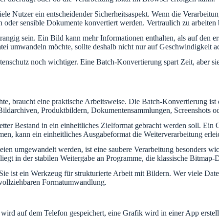
iele Nutzer ein entscheidender Sicherheitsaspekt. Wenn die Verarbeitu
 oder sensible Dokumente konvertiert werden. Vertraulich zu arbeiten b
trangig sein. Ein Bild kann mehr Informationen enthalten, als auf den 
atei umwandeln möchte, sollte deshalb nicht nur auf Geschwindigkeit 
schutz noch wichtiger. Eine Batch-Konvertierung spart Zeit, aber sie k
te, braucht eine praktische Arbeitsweise. Die Batch-Konvertierung ist 
bei Bildarchiven, Produktbildern, Dokumentensammlungen, Screenshots od
ter Bestand in ein einheitliches Zielformat gebracht werden soll. Ei
n, kann ein einheitliches Ausgabeformat die Weiterverarbeitung erlei
teien umgewandelt werden, ist eine saubere Verarbeitung besonders wich
liegt in der stabilen Weitergabe an Programme, die klassische Bitmap-
ie ist ein Werkzeug für strukturierte Arbeit mit Bildern. Wer viele Da
achvollziehbaren Formatumwandlung.
o wird auf dem Telefon gespeichert, eine Grafik wird in einer App erst