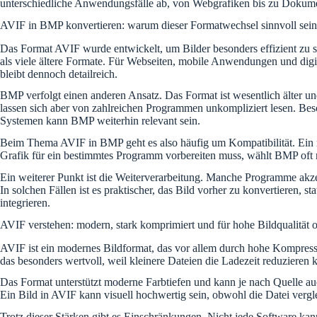
unterschiedliche Anwendungsfälle ab, von Webgrafiken bis zu Dokum
AVIF in BMP konvertieren: warum dieser Formatwechsel sinnvoll sei
Das Format AVIF wurde entwickelt, um Bilder besonders effizient zu sp
als viele ältere Formate. Für Webseiten, mobile Anwendungen und digital
bleibt dennoch detailreich.
BMP verfolgt einen anderen Ansatz. Das Format ist wesentlich älter un
lassen sich aber von zahlreichen Programmen unkompliziert lesen. B
Systemen kann BMP weiterhin relevant sein.
Beim Thema AVIF in BMP geht es also häufig um Kompatibilität. Ein mo
Grafik für ein bestimmtes Programm vorbereiten muss, wählt BMP oft 
Ein weiterer Punkt ist die Weiterverarbeitung. Manche Programme akze
In solchen Fällen ist es praktischer, das Bild vorher zu konvertieren,
integrieren.
AVIF verstehen: modern, stark komprimiert und für hohe Bildqualität o
AVIF ist ein modernes Bildformat, das vor allem durch hohe Kompression
das besonders wertvoll, weil kleinere Dateien die Ladezeit reduziere
Das Format unterstützt moderne Farbtiefen und kann je nach Quelle auch
Ein Bild in AVIF kann visuell hochwertig sein, obwohl die Datei vergle
Trotz dieser Stärken gibt es Einschränkungen. Nicht jede Software ka