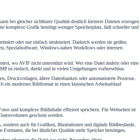
n bei gleicher sichtbarer Qualität deutlich kleinere Dateien erzeugen
eine komplexe Grafik benötigt weniger Speicherplatz, lädt schneller und
imiert oder nur einfach strukturiert. Dadurch werden sie größer,
men, Spezialsoftware, Windows-nahen Workflows oder internen
iert, wo AVIF nicht unterstützt wird. Wer eine Datei ändern oder eine
MP ist einfach, direkt und in vielen Umgebungen vorhersehbar.
en, Druckvorlagen, ältere Datenbanken oder automatisierte Prozesse.
ich ein modernes Bildformat in einen klassischen Arbeitsablauf
Fotos und komplexe Bildinhalte effizient speichern. Für Webseiten ist
nd Datenvolumen geschont werden.
sondern auch für Grafiken, Illustrationen und digitale Bildbestände.
n Formaten, die bei ähnlicher Qualität mehr Speicher benötigen.
dere erkennen die Datei gar nicht. Besonders ältere