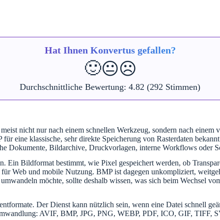
Hat Ihnen Konvertus gefallen?
🙂
😐
☹️
Durchschnittliche Bewertung:
4.82
(292 Stimmen)
meist nicht nur nach einem schnellen Werkzeug, sondern nach einem ve
ür eine klassische, sehr direkte Speicherung von Rasterdaten bekannt
he Dokumente, Bildarchive, Druckvorlagen, interne Workflows oder Sof
. Ein Bildformat bestimmt, wie Pixel gespeichert werden, ob Transpare
deal für Web und mobile Nutzung. BMP ist dagegen unkompliziert, weitge
line umwandeln möchte, sollte deshalb wissen, was sich beim Wechsel 
tformate. Der Dienst kann nützlich sein, wenn eine Datei schnell geänd
Formatumwandlung: AVIF, BMP, JPG, PNG, WEBP, PDF, ICO, GIF, TI