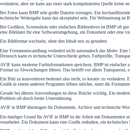
verändern, aber sie kann aus einer stark komprimierten Quelle keine n
Bei Fotos kann BMP sehr große Dateien erzeugen. Ein hochauflösendes
technische Weitergabe kann das akzeptabel sein. Für Webnutzung ist 
Bei Grafiken, Screenshots oder einfachen Bildmotiven ist BMP oft gut 
eine Bilddatei für eine Softwareumgebung, ein Dokument oder eine visu
Ein Bildformat wechseln, ohne den Inhalt neu zu gestalten
Eine Formatumwandlung verändert nicht automatisch das Motiv. Eine D
Dennoch kann es technische Unterschiede geben. Farbprofile, Transpa
AVIF kann moderne Farbinformationen speichern. BMP ist einfacher aufg
Format zu Abweichungen führen. Das betrifft vor allem Transparenz, er
Ein Bild zu konvertieren bedeutet also nicht, es kreativ zu verändern.
Grafik in einem anderen Programm öffnen möchte, nutzt die Formatu
Gerade bei älteren Anwendungen ist diese Brücke wichtig. Ein moderne
Problem oft durch breite Unterstützung.
AVIF in BMP übertragen für Dokumente, Archive und technische Wor
Ein häufiger Grund für AVIF in BMP ist die Arbeit mit Dokumenten un
verarbeitet. Ein Dokument kann eine Grafik enthalten, ein technische