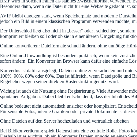
BMP wird in solchen Fällen als stabiles Zwischenformat verwendet. Es 
Besonders dann, wenn die Datei nicht für eine Webseite gedacht ist, so
AVIF bleibt dagegen stark, wenn Speicherplatz und moderne Darstellung
jedoch ein Bild in einem klassischen Programm verwenden möchte, mus
Der Unterschied liegt also nicht in „besser“ oder „schlechter“, sonder
komprimiert bleiben soll oder ob sie in einer älteren Umgebung funkti
Online konvertieren: Dateiformate schnell ändern, ohne unnötige Hürd
Eine Online-Umwandlung ist besonders praktisch, wenn kein zusätzlich
sofort ändern. Ein Konverter im Browser kann dafür eine einfache Lös
Konvertus ist dafür ausgelegt, Dateien online zu verarbeiten und unte
100%, 90%, 80% oder 60%. Das ist hilfreich, wenn Dateigröße und Bi
Regel eher wegen seiner direkten Rasterstruktur genutzt wird.
Wichtig ist auch die Nutzung ohne Registrierung. Viele Anwender möch
spontanen Aufgaben. Dabei bleibt entscheidend, dass der Inhalt des Bi
Online bedeutet nicht automatisch unsicher oder kompliziert. Entschei
Für sensible Fotos, interne Grafiken oder private Dokumente ist dieser
Ohne Dateien auf den Server hochzuladen und vertraulich arbeiten
Bei Bildkonvertierung spielt Datenschutz eine zentrale Rolle. Fotos k
Deshalb ist es wichtig, ob ein Konverter Dateien unnötig an einen Serv