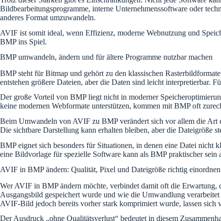
Bildbearbeitungsprogramme, interne Unternehmenssoftware oder technisc
anderes Format umzuwandeln.
AVIF ist somit ideal, wenn Effizienz, moderne Webnutzung und Speiche
BMP ins Spiel.
BMP umwandeln, ändern und für ältere Programme nutzbar machen
BMP steht für Bitmap und gehört zu den klassischen Rasterbildformaten
entstehen größere Dateien, aber die Daten sind leicht interpretierbar.
Der große Vorteil von BMP liegt nicht in moderner Speicheroptimieru
keine modernen Webformate unterstützen, kommen mit BMP oft zurecht
Beim Umwandeln von AVIF zu BMP verändert sich vor allem die Art de
Die sichtbare Darstellung kann erhalten bleiben, aber die Dateigröße s
BMP eignet sich besonders für Situationen, in denen eine Datei nicht k
eine Bildvorlage für spezielle Software kann als BMP praktischer sein a
AVIF in BMP ändern: Qualität, Pixel und Dateigröße richtig einordnen
Wer AVIF in BMP ändern möchte, verbindet damit oft die Erwartung, dass
Ausgangsbild gespeichert wurde und wie die Umwandlung verarbeitet w
AVIF-Bild jedoch bereits vorher stark komprimiert wurde, lassen sich v
Der Ausdruck „ohne Qualitätsverlust“ bedeutet in diesem Zusammenha