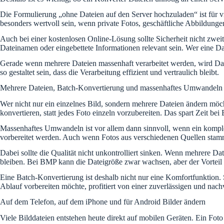
Die Formulierung „ohne Dateien auf den Server hochzuladen“ ist für v
besonders wertvoll sein, wenn private Fotos, geschäftliche Abbildungen
Auch bei einer kostenlosen Online-Lösung sollte Sicherheit nicht zwei
Dateinamen oder eingebettete Informationen relevant sein. Wer eine D
Gerade wenn mehrere Dateien massenhaft verarbeitet werden, wird Daten
so gestaltet sein, dass die Verarbeitung effizient und vertraulich bleibt.
Mehrere Dateien, Batch-Konvertierung und massenhaftes Umwandeln
Wer nicht nur ein einzelnes Bild, sondern mehrere Dateien ändern möch
konvertieren, statt jedes Foto einzeln vorzubereiten. Das spart Zeit 
Massenhaftes Umwandeln ist vor allem dann sinnvoll, wenn ein komplet
vorbereitet werden. Auch wenn Fotos aus verschiedenen Quellen stamme
Dabei sollte die Qualität nicht unkontrolliert sinken. Wenn mehrere Da
bleiben. Bei BMP kann die Dateigröße zwar wachsen, aber der Vorteil 
Eine Batch-Konvertierung ist deshalb nicht nur eine Komfortfunktion. S
Ablauf vorbereiten möchte, profitiert von einer zuverlässigen und n
Auf dem Telefon, auf dem iPhone und für Android Bilder ändern
Viele Bilddateien entstehen heute direkt auf mobilen Geräten. Ein Fot