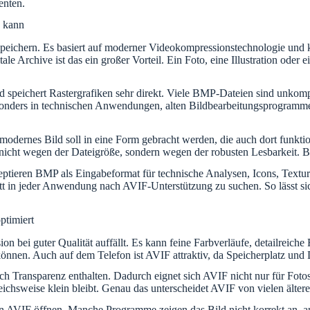
enten.
n kann
eichern. Es basiert auf moderner Videokompressionstechnologie und kan
e Archive ist das ein großer Vorteil. Ein Foto, eine Illustration oder 
d speichert Rastergrafiken sehr direkt. Viele BMP-Dateien sind unkompr
esonders in technischen Anwendungen, alten Bildbearbeitungsprogram
dernes Bild soll in eine Form gebracht werden, die auch dort funktion
nicht wegen der Dateigröße, sondern wegen der robusten Lesbarkeit. B
ptieren BMP als Eingabeformat für technische Analysen, Icons, Textur
 statt in jeder Anwendung nach AVIF-Unterstützung zu suchen. So lässt s
ptimiert
 bei guter Qualität auffällt. Es kann feine Farbverläufe, detailreiche 
n können. Auch auf dem Telefon ist AVIF attraktiv, da Speicherplatz u
 Transparenz enthalten. Dadurch eignet sich AVIF nicht nur für Fotos, 
ichsweise klein bleibt. Genau das unterscheidet AVIF von vielen ältere
nn AVIF öffnen. Manche Programme zeigen das Bild nicht korrekt an, an