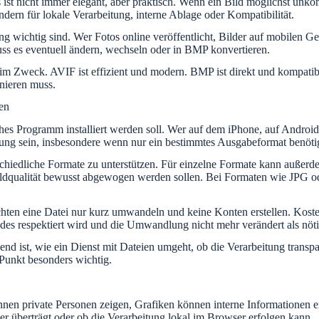
ist nicht immer elegant, aber praktisch. Wenn ein Bild möglichst unko
ndern für lokale Verarbeitung, interne Ablage oder Kompatibilität.
 wichtig sind. Wer Fotos online veröffentlicht, Bilder auf mobilen Ger
s es eventuell ändern, wechseln oder in BMP konvertieren.
n im Zweck. AVIF ist effizient und modern. BMP ist direkt und kompatib
onieren muss.
en
es Programm installiert werden soll. Wer auf dem iPhone, auf Android,
ung sein, insbesondere wenn nur ein bestimmtes Ausgabeformat benötig
rschiedliche Formate zu unterstützen. Für einzelne Formate kann außerd
ldqualität bewusst abgewogen werden sollen. Bei Formaten wie JPG od
ten eine Datei nur kurz umwandeln und keine Konten erstellen. Kosten
ldes respektiert wird und die Umwandlung nicht mehr verändert als nöti
dend ist, wie ein Dienst mit Dateien umgeht, ob die Verarbeitung tran
 Punkt besonders wichtig.
önnen private Personen zeigen, Grafiken können interne Informationen e
er überträgt oder ob die Verarbeitung lokal im Browser erfolgen kann.