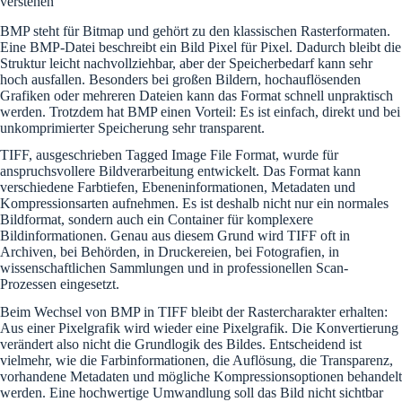
verstehen
BMP steht für Bitmap und gehört zu den klassischen Rasterformaten.
Eine BMP-Datei beschreibt ein Bild Pixel für Pixel. Dadurch bleibt die
Struktur leicht nachvollziehbar, aber der Speicherbedarf kann sehr
hoch ausfallen. Besonders bei großen Bildern, hochauflösenden
Grafiken oder mehreren Dateien kann das Format schnell unpraktisch
werden. Trotzdem hat BMP einen Vorteil: Es ist einfach, direkt und bei
unkomprimierter Speicherung sehr transparent.
TIFF, ausgeschrieben Tagged Image File Format, wurde für
anspruchsvollere Bildverarbeitung entwickelt. Das Format kann
verschiedene Farbtiefen, Ebeneninformationen, Metadaten und
Kompressionsarten aufnehmen. Es ist deshalb nicht nur ein normales
Bildformat, sondern auch ein Container für komplexere
Bildinformationen. Genau aus diesem Grund wird TIFF oft in
Archiven, bei Behörden, in Druckereien, bei Fotografien, in
wissenschaftlichen Sammlungen und in professionellen Scan-
Prozessen eingesetzt.
Beim Wechsel von BMP in TIFF bleibt der Rastercharakter erhalten:
Aus einer Pixelgrafik wird wieder eine Pixelgrafik. Die Konvertierung
verändert also nicht die Grundlogik des Bildes. Entscheidend ist
vielmehr, wie die Farbinformationen, die Auflösung, die Transparenz,
vorhandene Metadaten und mögliche Kompressionsoptionen behandelt
werden. Eine hochwertige Umwandlung soll das Bild nicht sichtbar