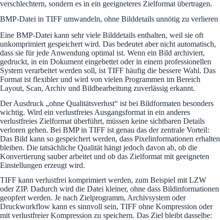
verschlechtern, sondern es in ein geeigneteres Zielformat übertragen.
BMP-Datei in TIFF umwandeln, ohne Bilddetails unnötig zu verlieren
Eine BMP-Datei kann sehr viele Bilddetails enthalten, weil sie oft
unkomprimiert gespeichert wird. Das bedeutet aber nicht automatisch,
dass sie für jede Anwendung optimal ist. Wenn ein Bild archiviert,
gedruckt, in ein Dokument eingebettet oder in einem professionellen
System verarbeitet werden soll, ist TIFF häufig die bessere Wahl. Das
Format ist flexibler und wird von vielen Programmen im Bereich
Layout, Scan, Archiv und Bildbearbeitung zuverlässig erkannt.
Der Ausdruck „ohne Qualitätsverlust“ ist bei Bildformaten besonders
wichtig. Wird ein verlustfreies Ausgangsformat in ein anderes
verlustfreies Zielformat überführt, müssen keine sichtbaren Details
verloren gehen. Bei BMP in TIFF ist genau das der zentrale Vorteil:
Das Bild kann so gespeichert werden, dass Pixelinformationen erhalten
bleiben. Die tatsächliche Qualität hängt jedoch davon ab, ob die
Konvertierung sauber arbeitet und ob das Zielformat mit geeigneten
Einstellungen erzeugt wird.
TIFF kann verlustfrei komprimiert werden, zum Beispiel mit LZW
oder ZIP. Dadurch wird die Datei kleiner, ohne dass Bildinformationen
geopfert werden. Je nach Zielprogramm, Archivsystem oder
Druckworkflow kann es sinnvoll sein, TIFF ohne Kompression oder
mit verlustfreier Kompression zu speichern. Das Ziel bleibt dasselbe: