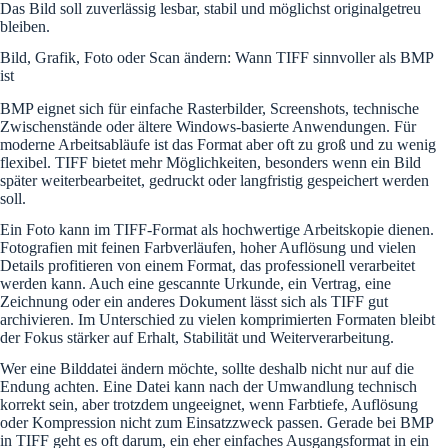
Das Bild soll zuverlässig lesbar, stabil und möglichst originalgetreu
bleiben.
Bild, Grafik, Foto oder Scan ändern: Wann TIFF sinnvoller als BMP
ist
BMP eignet sich für einfache Rasterbilder, Screenshots, technische
Zwischenstände oder ältere Windows-basierte Anwendungen. Für
moderne Arbeitsabläufe ist das Format aber oft zu groß und zu wenig
flexibel. TIFF bietet mehr Möglichkeiten, besonders wenn ein Bild
später weiterbearbeitet, gedruckt oder langfristig gespeichert werden
soll.
Ein Foto kann im TIFF-Format als hochwertige Arbeitskopie dienen.
Fotografien mit feinen Farbverläufen, hoher Auflösung und vielen
Details profitieren von einem Format, das professionell verarbeitet
werden kann. Auch eine gescannte Urkunde, ein Vertrag, eine
Zeichnung oder ein anderes Dokument lässt sich als TIFF gut
archivieren. Im Unterschied zu vielen komprimierten Formaten bleibt
der Fokus stärker auf Erhalt, Stabilität und Weiterverarbeitung.
Wer eine Bilddatei ändern möchte, sollte deshalb nicht nur auf die
Endung achten. Eine Datei kann nach der Umwandlung technisch
korrekt sein, aber trotzdem ungeeignet, wenn Farbtiefe, Auflösung
oder Kompression nicht zum Einsatzzweck passen. Gerade bei BMP
in TIFF geht es oft darum, ein eher einfaches Ausgangsformat in ein