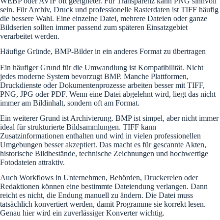
WEBP oder AVIF oft geeigneter. Für Transparenz kann PNG sinnvoll
sein. Für Archiv, Druck und professionelle Rasterdaten ist TIFF häufig
die bessere Wahl. Eine einzelne Datei, mehrere Dateien oder ganze
Bildserien sollten immer passend zum späteren Einsatzgebiet
verarbeitet werden.
Häufige Gründe, BMP-Bilder in ein anderes Format zu übertragen
Ein häufiger Grund für die Umwandlung ist Kompatibilität. Nicht
jedes moderne System bevorzugt BMP. Manche Plattformen,
Druckdienste oder Dokumentenprozesse arbeiten besser mit TIFF,
PNG, JPG oder PDF. Wenn eine Datei abgelehnt wird, liegt das nicht
immer am Bildinhalt, sondern oft am Format.
Ein weiterer Grund ist Archivierung. BMP ist simpel, aber nicht immer
ideal für strukturierte Bildsammlungen. TIFF kann
Zusatzinformationen enthalten und wird in vielen professionellen
Umgebungen besser akzeptiert. Das macht es für gescannte Akten,
historische Bildbestände, technische Zeichnungen und hochwertige
Fotodateien attraktiv.
Auch Workflows in Unternehmen, Behörden, Druckereien oder
Redaktionen können eine bestimmte Dateiendung verlangen. Dann
reicht es nicht, die Endung manuell zu ändern. Die Datei muss
tatsächlich konvertiert werden, damit Programme sie korrekt lesen.
Genau hier wird ein zuverlässiger Konverter wichtig.