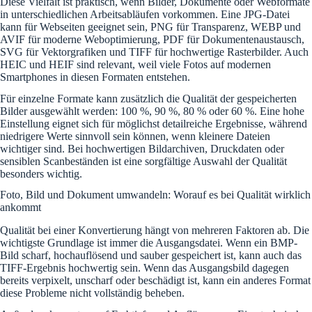
Diese Vielfalt ist praktisch, wenn Bilder, Dokumente oder Webformate
in unterschiedlichen Arbeitsabläufen vorkommen. Eine JPG-Datei
kann für Webseiten geeignet sein, PNG für Transparenz, WEBP und
AVIF für moderne Weboptimierung, PDF für Dokumentenaustausch,
SVG für Vektorgrafiken und TIFF für hochwertige Rasterbilder. Auch
HEIC und HEIF sind relevant, weil viele Fotos auf modernen
Smartphones in diesen Formaten entstehen.
Für einzelne Formate kann zusätzlich die Qualität der gespeicherten
Bilder ausgewählt werden: 100 %, 90 %, 80 % oder 60 %. Eine hohe
Einstellung eignet sich für möglichst detailreiche Ergebnisse, während
niedrigere Werte sinnvoll sein können, wenn kleinere Dateien
wichtiger sind. Bei hochwertigen Bildarchiven, Druckdaten oder
sensiblen Scanbeständen ist eine sorgfältige Auswahl der Qualität
besonders wichtig.
Foto, Bild und Dokument umwandeln: Worauf es bei Qualität wirklich
ankommt
Qualität bei einer Konvertierung hängt von mehreren Faktoren ab. Die
wichtigste Grundlage ist immer die Ausgangsdatei. Wenn ein BMP-
Bild scharf, hochauflösend und sauber gespeichert ist, kann auch das
TIFF-Ergebnis hochwertig sein. Wenn das Ausgangsbild dagegen
bereits verpixelt, unscharf oder beschädigt ist, kann ein anderes Format
diese Probleme nicht vollständig beheben.