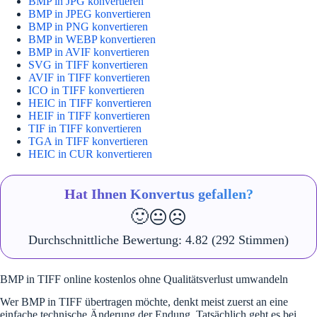
BMP in JPG konvertieren
BMP in JPEG konvertieren
BMP in PNG konvertieren
BMP in WEBP konvertieren
BMP in AVIF konvertieren
SVG in TIFF konvertieren
AVIF in TIFF konvertieren
ICO in TIFF konvertieren
HEIC in TIFF konvertieren
HEIF in TIFF konvertieren
TIF in TIFF konvertieren
TGA in TIFF konvertieren
HEIC in CUR konvertieren
Hat Ihnen Konvertus gefallen?
🙂
😐
☹️
Durchschnittliche Bewertung:
4.82
(292 Stimmen)
BMP in TIFF online kostenlos ohne Qualitätsverlust umwandeln
Wer BMP in TIFF übertragen möchte, denkt meist zuerst an eine
einfache technische Änderung der Endung. Tatsächlich geht es bei