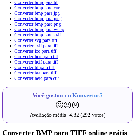
Converter bmp para tif
Converter bmp para cur
Converter bmp para jpg
Converter bmp para jpeg
Converter bmp para png
Converter bmp para webp
Converter bmp para avif
Converter svg para tiff
Converter avif para tiff
Converter ico para tiff
Converter heic para tiff
Converter heif para tiff
Converter tif para tiff
Converter tga para tiff
Converter heic para cur
Você gostou do Konvertus?
🙂
😐
☹️
Avaliação média:
4.82
(292 votos)
Converter BMP para TIFF online grátis