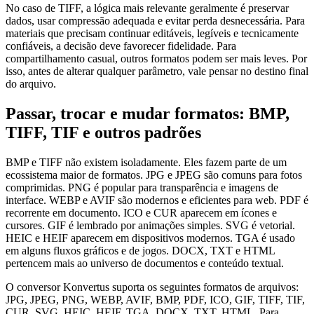
No caso de TIFF, a lógica mais relevante geralmente é preservar
dados, usar compressão adequada e evitar perda desnecessária. Para
materiais que precisam continuar editáveis, legíveis e tecnicamente
confiáveis, a decisão deve favorecer fidelidade. Para
compartilhamento casual, outros formatos podem ser mais leves. Por
isso, antes de alterar qualquer parâmetro, vale pensar no destino final
do arquivo.
Passar, trocar e mudar formatos: BMP,
TIFF, TIF e outros padrões
BMP e TIFF não existem isoladamente. Eles fazem parte de um
ecossistema maior de formatos. JPG e JPEG são comuns para fotos
comprimidas. PNG é popular para transparência e imagens de
interface. WEBP e AVIF são modernos e eficientes para web. PDF é
recorrente em documento. ICO e CUR aparecem em ícones e
cursores. GIF é lembrado por animações simples. SVG é vetorial.
HEIC e HEIF aparecem em dispositivos modernos. TGA é usado
em alguns fluxos gráficos e de jogos. DOCX, TXT e HTML
pertencem mais ao universo de documentos e conteúdo textual.
O conversor Konvertus suporta os seguintes formatos de arquivos:
JPG, JPEG, PNG, WEBP, AVIF, BMP, PDF, ICO, GIF, TIFF, TIF,
CUR, SVG, HEIC, HEIF, TGA, DOCX, TXT, HTML. Para