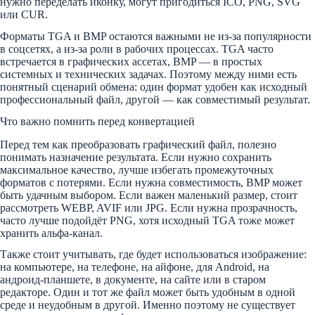
нужно переделать иконку, могут пригодиться ICO, PNG, SVG
или CUR.
Форматы TGA и BMP остаются важными не из-за популярности
в соцсетях, а из-за роли в рабочих процессах. TGA часто
встречается в графических ассетах, BMP — в простых
системных и технических задачах. Поэтому между ними есть
понятный сценарий обмена: один формат удобен как исходный
профессиональный файл, другой — как совместимый результат.
Что важно помнить перед конвертацией
Перед тем как преобразовать графический файл, полезно
понимать назначение результата. Если нужно сохранить
максимальное качество, лучше избегать промежуточных
форматов с потерями. Если нужна совместимость, BMP может
быть удачным выбором. Если важен маленький размер, стоит
рассмотреть WEBP, AVIF или JPG. Если нужна прозрачность,
часто лучше подойдёт PNG, хотя исходный TGA тоже может
хранить альфа-канал.
Также стоит учитывать, где будет использоваться изображение:
на компьютере, на телефоне, на айфоне, для Android, на
андроид-планшете, в документе, на сайте или в старом
редакторе. Один и тот же файл может быть удобным в одной
среде и неудобным в другой. Именно поэтому не существует