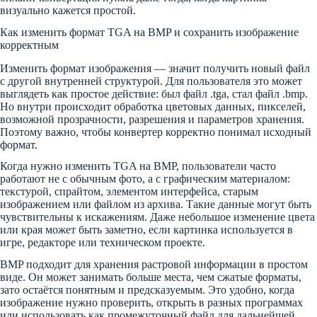
визуально кажется простой.
Как изменить формат TGA на BMP и сохранить изображение
корректным
Изменить формат изображения — значит получить новый файл
с другой внутренней структурой. Для пользователя это может
выглядеть как простое действие: был файл .tga, стал файл .bmp.
Но внутри происходит обработка цветовых данных, пикселей,
возможной прозрачности, разрешения и параметров хранения.
Поэтому важно, чтобы конвертер корректно понимал исходный
формат.
Когда нужно изменить TGA на BMP, пользователи часто
работают не с обычным фото, а с графическим материалом:
текстурой, спрайтом, элементом интерфейса, старым
изображением или файлом из архива. Такие данные могут быть
чувствительны к искажениям. Даже небольшое изменение цвета
или края может быть заметно, если картинка используется в
игре, редакторе или техническом проекте.
BMP подходит для хранения растровой информации в простом
виде. Он может занимать больше места, чем сжатые форматы,
зато остаётся понятным и предсказуемым. Это удобно, когда
изображение нужно проверить, открыть в разных программах
или использовать как промежуточный файл для дальнейшей