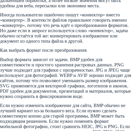
дальнейшей обработки, а более низкие значения могут быть
удобны для веба, пересылки или экономии места.
Иногда пользователи ошибочно пишут «конвектор» вместо
«конвертер». В контексте файлов правильнее говорить именно
«конвертер», потому что речь идёт о преобразовании форматов.
Но даже если в запросе используется слово «конвектор», задача
обычно остаётся той же: конвертировать изображение или
документ из одного типа файла в другой.
Как выбрать формат после преобразования
Выбор формата зависит от задачи. BMP удобен для
совместимости и простого хранения растровых данных. PNG
лучше подходит для графики с прозрачностью. JPG и JPEG чаще
используют для фотографий. WEBP и AVIF хорошо подходят для
сайтов, потому что позволяют уменьшить размер изображения.
SVG применяется для векторной графики, логотипов и иконок.
PDF удобен для документов, презентаций и материалов, которые
нужно сохранить в фиксированном виде.
Если нужно изменить изображение для сайта, BMP обычно не
лучший вариант из-за большого веса. Если нужно сделать
совместимую копию для старой программы, BMP может быть
подходящим решением. Если нужно поменять формат
мобильной фотографии, стоит сравнить HEIC, JPG и PNG. Если