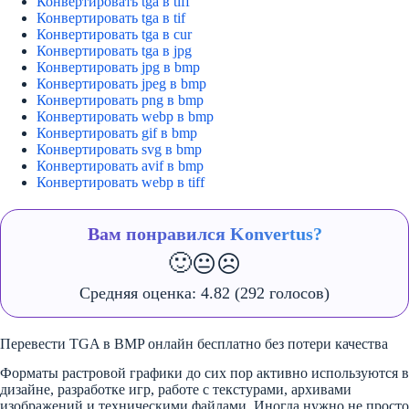
Конвертировать tga в tiff
Конвертировать tga в tif
Конвертировать tga в cur
Конвертировать tga в jpg
Конвертировать jpg в bmp
Конвертировать jpeg в bmp
Конвертировать png в bmp
Конвертировать webp в bmp
Конвертировать gif в bmp
Конвертировать svg в bmp
Конвертировать avif в bmp
Конвертировать webp в tiff
Вам понравился Konvertus?
🙂
😐
☹️
Средняя оценка:
4.82
(292 голосов)
Перевести TGA в BMP онлайн бесплатно без потери качества
Форматы растровой графики до сих пор активно используются в
дизайне, разработке игр, работе с текстурами, архивами
изображений и техническими файлами. Иногда нужно не просто