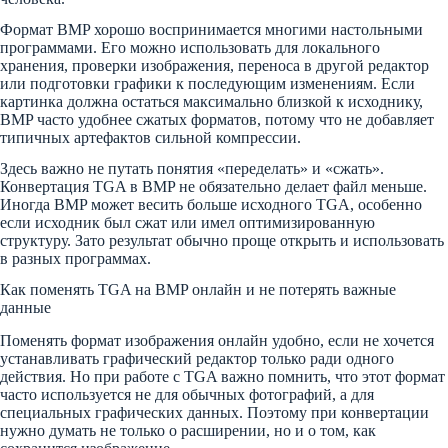
Формат BMP хорошо воспринимается многими настольными
программами. Его можно использовать для локального
хранения, проверки изображения, переноса в другой редактор
или подготовки графики к последующим изменениям. Если
картинка должна остаться максимально близкой к исходнику,
BMP часто удобнее сжатых форматов, потому что не добавляет
типичных артефактов сильной компрессии.
Здесь важно не путать понятия «переделать» и «сжать».
Конвертация TGA в BMP не обязательно делает файл меньше.
Иногда BMP может весить больше исходного TGA, особенно
если исходник был сжат или имел оптимизированную
структуру. Зато результат обычно проще открыть и использовать
в разных программах.
Как поменять TGA на BMP онлайн и не потерять важные
данные
Поменять формат изображения онлайн удобно, если не хочется
устанавливать графический редактор только ради одного
действия. Но при работе с TGA важно помнить, что этот формат
часто используется не для обычных фотографий, а для
специальных графических данных. Поэтому при конвертации
нужно думать не только о расширении, но и о том, как