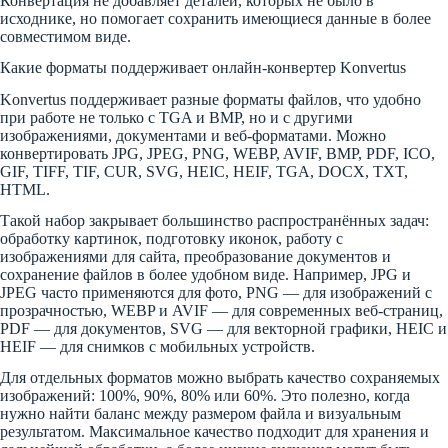
Конвертация не добавляет деталей, которых не было в
исходнике, но помогает сохранить имеющиеся данные в более
совместимом виде.
Какие форматы поддерживает онлайн-конвертер Konvertus
Konvertus поддерживает разные форматы файлов, что удобно
при работе не только с TGA и BMP, но и с другими
изображениями, документами и веб-форматами. Можно
конвертировать JPG, JPEG, PNG, WEBP, AVIF, BMP, PDF, ICO,
GIF, TIFF, TIF, CUR, SVG, HEIC, HEIF, TGA, DOCX, TXT,
HTML.
Такой набор закрывает большинство распространённых задач:
обработку картинок, подготовку иконок, работу с
изображениями для сайта, преобразование документов и
сохранение файлов в более удобном виде. Например, JPG и
JPEG часто применяются для фото, PNG — для изображений с
прозрачностью, WEBP и AVIF — для современных веб-страниц,
PDF — для документов, SVG — для векторной графики, HEIC и
HEIF — для снимков с мобильных устройств.
Для отдельных форматов можно выбрать качество сохраняемых
изображений: 100%, 90%, 80% или 60%. Это полезно, когда
нужно найти баланс между размером файла и визуальным
результатом. Максимальное качество подходит для хранения и