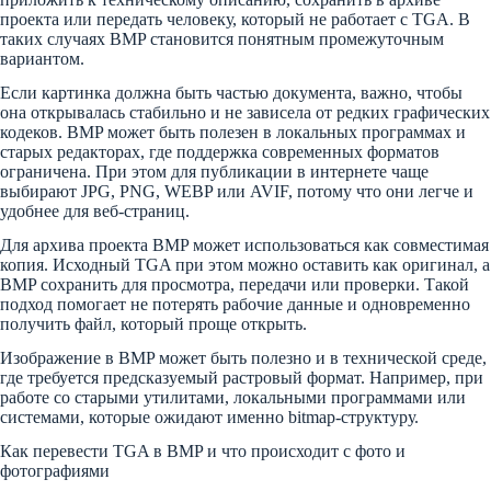
проекта или передать человеку, который не работает с TGA. В
таких случаях BMP становится понятным промежуточным
вариантом.
Если картинка должна быть частью документа, важно, чтобы
она открывалась стабильно и не зависела от редких графических
кодеков. BMP может быть полезен в локальных программах и
старых редакторах, где поддержка современных форматов
ограничена. При этом для публикации в интернете чаще
выбирают JPG, PNG, WEBP или AVIF, потому что они легче и
удобнее для веб-страниц.
Для архива проекта BMP может использоваться как совместимая
копия. Исходный TGA при этом можно оставить как оригинал, а
BMP сохранить для просмотра, передачи или проверки. Такой
подход помогает не потерять рабочие данные и одновременно
получить файл, который проще открыть.
Изображение в BMP может быть полезно и в технической среде,
где требуется предсказуемый растровый формат. Например, при
работе со старыми утилитами, локальными программами или
системами, которые ожидают именно bitmap-структуру.
Как перевести TGA в BMP и что происходит с фото и
фотографиями