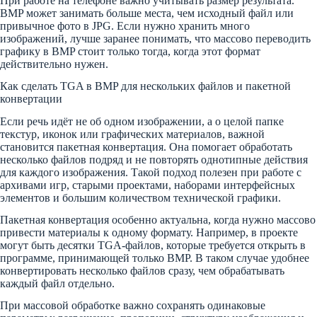
При работе на телефоне важно учитывать размер результата.
BMP может занимать больше места, чем исходный файл или
привычное фото в JPG. Если нужно хранить много
изображений, лучше заранее понимать, что массово переводить
графику в BMP стоит только тогда, когда этот формат
действительно нужен.
Как сделать TGA в BMP для нескольких файлов и пакетной
конвертации
Если речь идёт не об одном изображении, а о целой папке
текстур, иконок или графических материалов, важной
становится пакетная конвертация. Она помогает обработать
несколько файлов подряд и не повторять однотипные действия
для каждого изображения. Такой подход полезен при работе с
архивами игр, старыми проектами, наборами интерфейсных
элементов и большим количеством технической графики.
Пакетная конвертация особенно актуальна, когда нужно массово
привести материалы к одному формату. Например, в проекте
могут быть десятки TGA-файлов, которые требуется открыть в
программе, принимающей только BMP. В таком случае удобнее
конвертировать несколько файлов сразу, чем обрабатывать
каждый файл отдельно.
При массовой обработке важно сохранять одинаковые