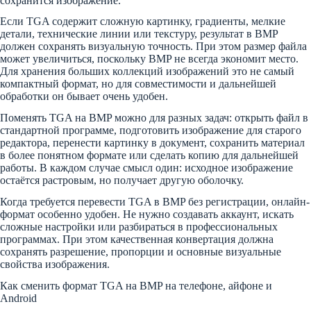
сохранится изображение.
Если TGA содержит сложную картинку, градиенты, мелкие
детали, технические линии или текстуру, результат в BMP
должен сохранять визуальную точность. При этом размер файла
может увеличиться, поскольку BMP не всегда экономит место.
Для хранения больших коллекций изображений это не самый
компактный формат, но для совместимости и дальнейшей
обработки он бывает очень удобен.
Поменять TGA на BMP можно для разных задач: открыть файл в
стандартной программе, подготовить изображение для старого
редактора, перенести картинку в документ, сохранить материал
в более понятном формате или сделать копию для дальнейшей
работы. В каждом случае смысл один: исходное изображение
остаётся растровым, но получает другую оболочку.
Когда требуется перевести TGA в BMP без регистрации, онлайн-
формат особенно удобен. Не нужно создавать аккаунт, искать
сложные настройки или разбираться в профессиональных
программах. При этом качественная конвертация должна
сохранять разрешение, пропорции и основные визуальные
свойства изображения.
Как сменить формат TGA на BMP на телефоне, айфоне и
Android