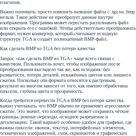
плагинов.
Важно понимать: просто изменить название файла с .tga на .bmp
нельзя. Такое действие не преобразует данные внутри
изображения. Программа может перестать распознавать файл
или открыть его с ошибкой. Чтобы действительно преобразовать
формат, нужен конвертер, который считывает исходную
структуру TGA и создаёт полноценный BMP-файл.
Как сделать BMP из TGA без потери качества
Запрос «как сделать BMP из TGA» чаще всего связан с
качеством. Пользователь хочет, чтобы изображение после
преобразования выглядело так же, как исходник: без
размытости, потери деталей, искажённых цветов или лишнего
сжатия. Поскольку оба формата относятся к растровым,
результат во многом зависит от того, как именно обработаны
пиксели, глубина цвета и прозрачность.
Когда требуется перевести TGA в BMP без потери качества,
важно учитывать, что BMP обычно не применяет агрессивное
сжатие. Это значит, что изображение может сохранить чёткие
границы, ровные переходы, исходное разрешение и
детализацию. Такой вариант особенно удобен для графики, где
важны пиксели: иконок, текстур, интерфейсных элементов,
технических изображений, схем, скриншотов и графических