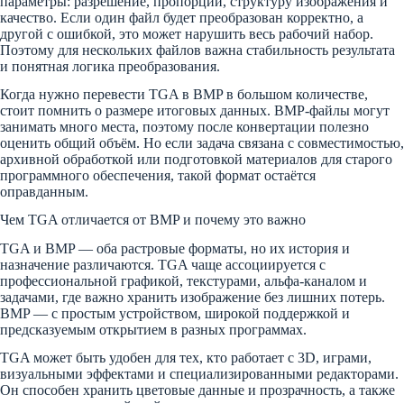
параметры: разрешение, пропорции, структуру изображения и
качество. Если один файл будет преобразован корректно, а
другой с ошибкой, это может нарушить весь рабочий набор.
Поэтому для нескольких файлов важна стабильность результата
и понятная логика преобразования.
Когда нужно перевести TGA в BMP в большом количестве,
стоит помнить о размере итоговых данных. BMP-файлы могут
занимать много места, поэтому после конвертации полезно
оценить общий объём. Но если задача связана с совместимостью,
архивной обработкой или подготовкой материалов для старого
программного обеспечения, такой формат остаётся
оправданным.
Чем TGA отличается от BMP и почему это важно
TGA и BMP — оба растровые форматы, но их история и
назначение различаются. TGA чаще ассоциируется с
профессиональной графикой, текстурами, альфа-каналом и
задачами, где важно хранить изображение без лишних потерь.
BMP — с простым устройством, широкой поддержкой и
предсказуемым открытием в разных программах.
TGA может быть удобен для тех, кто работает с 3D, играми,
визуальными эффектами и специализированными редакторами.
Он способен хранить цветовые данные и прозрачность, а также