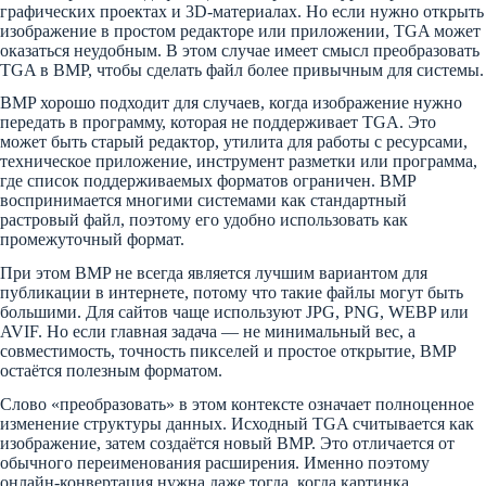
графических проектах и 3D-материалах. Но если нужно открыть
изображение в простом редакторе или приложении, TGA может
оказаться неудобным. В этом случае имеет смысл преобразовать
TGA в BMP, чтобы сделать файл более привычным для системы.
BMP хорошо подходит для случаев, когда изображение нужно
передать в программу, которая не поддерживает TGA. Это
может быть старый редактор, утилита для работы с ресурсами,
техническое приложение, инструмент разметки или программа,
где список поддерживаемых форматов ограничен. BMP
воспринимается многими системами как стандартный
растровый файл, поэтому его удобно использовать как
промежуточный формат.
При этом BMP не всегда является лучшим вариантом для
публикации в интернете, потому что такие файлы могут быть
большими. Для сайтов чаще используют JPG, PNG, WEBP или
AVIF. Но если главная задача — не минимальный вес, а
совместимость, точность пикселей и простое открытие, BMP
остаётся полезным форматом.
Слово «преобразовать» в этом контексте означает полноценное
изменение структуры данных. Исходный TGA считывается как
изображение, затем создаётся новый BMP. Это отличается от
обычного переименования расширения. Именно поэтому
онлайн-конвертация нужна даже тогда, когда картинка