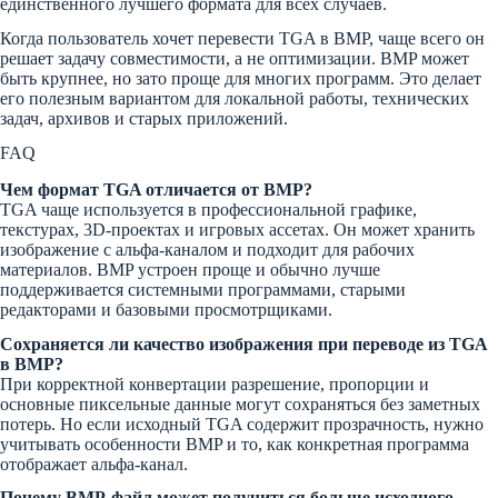
единственного лучшего формата для всех случаев.
Когда пользователь хочет перевести TGA в BMP, чаще всего он
решает задачу совместимости, а не оптимизации. BMP может
быть крупнее, но зато проще для многих программ. Это делает
его полезным вариантом для локальной работы, технических
задач, архивов и старых приложений.
FAQ
Чем формат TGA отличается от BMP?
TGA чаще используется в профессиональной графике,
текстурах, 3D-проектах и игровых ассетах. Он может хранить
изображение с альфа-каналом и подходит для рабочих
материалов. BMP устроен проще и обычно лучше
поддерживается системными программами, старыми
редакторами и базовыми просмотрщиками.
Сохраняется ли качество изображения при переводе из TGA
в BMP?
При корректной конвертации разрешение, пропорции и
основные пиксельные данные могут сохраняться без заметных
потерь. Но если исходный TGA содержит прозрачность, нужно
учитывать особенности BMP и то, как конкретная программа
отображает альфа-канал.
Почему BMP-файл может получиться больше исходного