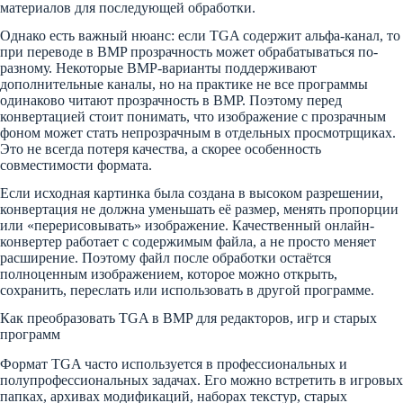
материалов для последующей обработки.
Однако есть важный нюанс: если TGA содержит альфа-канал, то
при переводе в BMP прозрачность может обрабатываться по-
разному. Некоторые BMP-варианты поддерживают
дополнительные каналы, но на практике не все программы
одинаково читают прозрачность в BMP. Поэтому перед
конвертацией стоит понимать, что изображение с прозрачным
фоном может стать непрозрачным в отдельных просмотрщиках.
Это не всегда потеря качества, а скорее особенность
совместимости формата.
Если исходная картинка была создана в высоком разрешении,
конвертация не должна уменьшать её размер, менять пропорции
или «перерисовывать» изображение. Качественный онлайн-
конвертер работает с содержимым файла, а не просто меняет
расширение. Поэтому файл после обработки остаётся
полноценным изображением, которое можно открыть,
сохранить, переслать или использовать в другой программе.
Как преобразовать TGA в BMP для редакторов, игр и старых
программ
Формат TGA часто используется в профессиональных и
полупрофессиональных задачах. Его можно встретить в игровых
папках, архивах модификаций, наборах текстур, старых