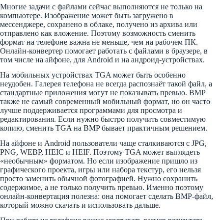
Многие задачи с файлами сейчас выполняются не только на
компьютере. Изображение может быть загружено в
мессенджере, сохранено в облаке, получено из архива или
отправлено как вложение. Поэтому возможность сменить
формат на телефоне важна не меньше, чем на рабочем ПК.
Онлайн-конвертер помогает работать с файлами в браузере, в
том числе на айфоне, для Android и на андроид-устройствах.
На мобильных устройствах TGA может быть особенно
неудобен. Галерея телефона не всегда распознаёт такой файл, а
стандартные приложения могут не показывать превью. BMP
также не самый современный мобильный формат, но он часто
лучше поддерживается программами для просмотра и
редактирования. Если нужно быстро получить совместимую
копию, сменить TGA на BMP бывает практичным решением.
На айфоне и Android пользователи чаще сталкиваются с JPG,
PNG, WEBP, HEIC и HEIF. Поэтому TGA может выглядеть
«необычным» форматом. Но если изображение пришло из
графического проекта, игры или набора текстур, его нельзя
просто заменить обычной фотографией. Нужно сохранить
содержимое, а не только получить превью. Именно поэтому
онлайн-конвертация полезна: она помогает сделать BMP-файл,
который можно скачать и использовать дальше.