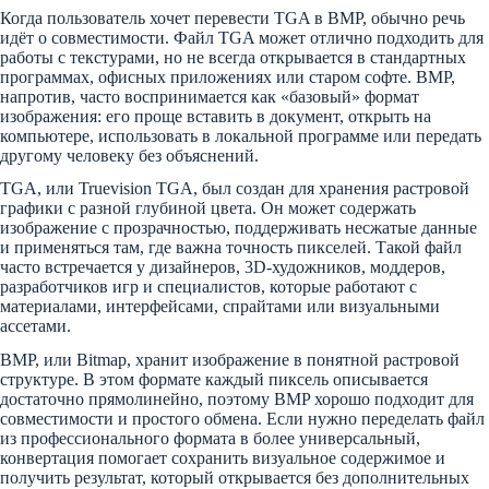
Когда пользователь хочет перевести TGA в BMP, обычно речь
идёт о совместимости. Файл TGA может отлично подходить для
работы с текстурами, но не всегда открывается в стандартных
программах, офисных приложениях или старом софте. BMP,
напротив, часто воспринимается как «базовый» формат
изображения: его проще вставить в документ, открыть на
компьютере, использовать в локальной программе или передать
другому человеку без объяснений.
TGA, или Truevision TGA, был создан для хранения растровой
графики с разной глубиной цвета. Он может содержать
изображение с прозрачностью, поддерживать несжатые данные
и применяться там, где важна точность пикселей. Такой файл
часто встречается у дизайнеров, 3D-художников, моддеров,
разработчиков игр и специалистов, которые работают с
материалами, интерфейсами, спрайтами или визуальными
ассетами.
BMP, или Bitmap, хранит изображение в понятной растровой
структуре. В этом формате каждый пиксель описывается
достаточно прямолинейно, поэтому BMP хорошо подходит для
совместимости и простого обмена. Если нужно переделать файл
из профессионального формата в более универсальный,
конвертация помогает сохранить визуальное содержимое и
получить результат, который открывается без дополнительных