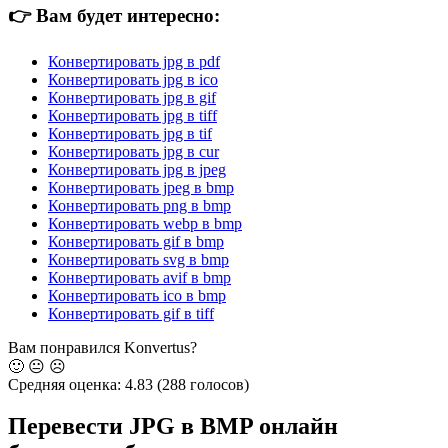
👉
Вам будет интересно:
Конвертировать jpg в pdf
Конвертировать jpg в ico
Конвертировать jpg в gif
Конвертировать jpg в tiff
Конвертировать jpg в tif
Конвертировать jpg в cur
Конвертировать jpg в jpeg
Конвертировать jpeg в bmp
Конвертировать png в bmp
Конвертировать webp в bmp
Конвертировать gif в bmp
Конвертировать svg в bmp
Конвертировать avif в bmp
Конвертировать ico в bmp
Конвертировать gif в tiff
Вам понравился Konvertus?
🙂
😐
☹️
Средняя оценка:
4.83
(288 голосов)
Перевести JPG в BMP онлайн