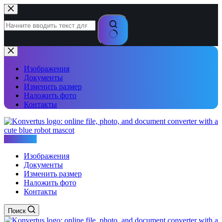
Перейти
к
сути
Ничего
не
найдено
Изображения
Документы
Изменить размер
Наложить фото
Контакты
Konvertus
Изображения
Документы
Изменить размер
Наложить фото
Контакты
Поиск