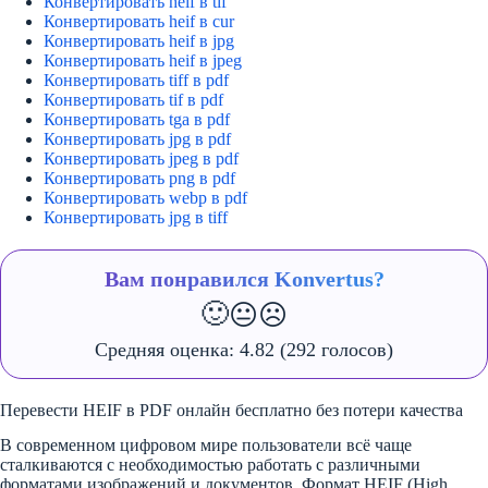
Конвертировать heif в tif
Конвертировать heif в cur
Конвертировать heif в jpg
Конвертировать heif в jpeg
Конвертировать tiff в pdf
Конвертировать tif в pdf
Конвертировать tga в pdf
Конвертировать jpg в pdf
Конвертировать jpeg в pdf
Конвертировать png в pdf
Конвертировать webp в pdf
Конвертировать jpg в tiff
Вам понравился Konvertus?
🙂
😐
☹️
Средняя оценка:
4.82
(292 голосов)
Перевести HEIF в PDF онлайн бесплатно без потери качества
В современном цифровом мире пользователи всё чаще
сталкиваются с необходимостью работать с различными
форматами изображений и документов. Формат HEIF (High