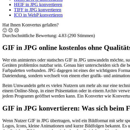
HEIF in JPG konvertieren
TIFF in JPG konvertieren
ICO in WebP konvertieren
Hat Ihnen Konvertus gefallen?
🙂
😐
☹️
Durchschnittliche Bewertung:
4.83
(290 Stimmen)
GIF in JPG online kostenlos ohne Qualitä
Wer ein animiertes oder statisches GIF in JPG umwandeln möchte, such
Geräten problemlos nutzbar sein. Genau hier unterscheiden sich die b
Farbpaletten verbunden. JPG dagegen ist eines der wichtigsten Format
Dateiendung, sondern wechselt von einem eher grafik- und animation
Beim Umwandeln geht es vielen Nutzern um mehr als nur eine technisc
einem Online-Shop, in einer Präsentation oder in einem Archiv verwend
jedem Programm geöffnet werden kann. Ein Konverter wie Konvertus
GIF in JPG konvertieren: Was sich beim F
Wenn Nutzer GIF in JPG übertragen, wird ein Bildformat mit sehr spez
Logos, Icons, kleine Animationen und kurze Bildfolgen bekannt. Es unt