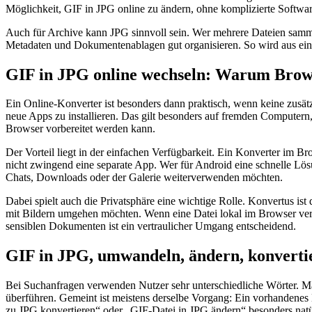
Möglichkeit, GIF in JPG online zu ändern, ohne komplizierte Software
Auch für Archive kann JPG sinnvoll sein. Wer mehrere Dateien sammelt,
Metadaten und Dokumentenablagen gut organisieren. So wird aus einer
GIF in JPG online wechseln: Warum Brows
Ein Online-Konverter ist besonders dann praktisch, wenn keine zusätz
neue Apps zu installieren. Das gilt besonders auf fremden Computern
Browser vorbereitet werden kann.
Der Vorteil liegt in der einfachen Verfügbarkeit. Ein Konverter im 
nicht zwingend eine separate App. Wer für Android eine schnelle Lösu
Chats, Downloads oder der Galerie weiterverwenden möchten.
Dabei spielt auch die Privatsphäre eine wichtige Rolle. Konvertus ist
mit Bildern umgehen möchten. Wenn eine Datei lokal im Browser verarb
sensiblen Dokumenten ist ein vertraulicher Umgang entscheidend.
GIF in JPG, umwandeln, ändern, konvertie
Bei Suchanfragen verwenden Nutzer sehr unterschiedliche Wörter. M
überführen. Gemeint ist meistens derselbe Vorgang: Ein vorhandenes 
zu JPG konvertieren“ oder „GIF-Datei in JPG ändern“ besonders natü