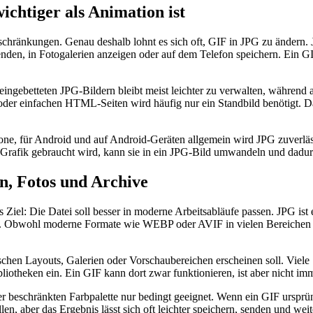
chtiger als Animation ist
hränkungen. Genau deshalb lohnt es sich oft, GIF in JPG zu ändern. J
n, in Fotogalerien anzeigen oder auf dem Telefon speichern. Ein GIF ka
ingebetteten JPG-Bildern bleibt meist leichter zu verwalten, während
r einfachen HTML-Seiten wird häufig nur ein Standbild benötigt. Dann
e, für Android und auf Android-Geräten allgemein wird JPG zuverläss
che Grafik gebraucht wird, kann sie in ein JPG-Bild umwandeln und dadu
n, Fotos und Archive
Ziel: Die Datei soll besser in moderne Arbeitsabläufe passen. JPG ist e
ve. Obwohl moderne Formate wie WEBP oder AVIF in vielen Bereichen ef
ssischen Layouts, Galerien oder Vorschaubereichen erscheinen soll. Vi
bliotheken ein. Ein GIF kann dort zwar funktionieren, ist aber nicht i
ner beschränkten Farbpalette nur bedingt geeignet. Wenn ein GIF urspr
len, aber das Ergebnis lässt sich oft leichter speichern, senden und we