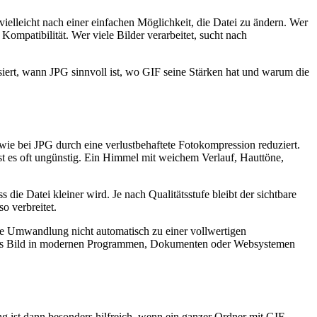
vielleicht nach einer einfachen Möglichkeit, die Datei zu ändern. Wer
ompatibilität. Wer viele Bilder verarbeitet, sucht nach
ssiert, wann JPG sinnvoll ist, wo GIF seine Stärken hat und warum die
wie bei JPG durch eine verlustbehaftete Fotokompression reduziert.
 ist es oft ungünstig. Ein Himmel mit weichem Verlauf, Hauttöne,
die Datei kleiner wird. Je nach Qualitätsstufe bleibt der sichtbare
o verbreitet.
ie Umwandlung nicht automatisch zu einer vollwertigen
n das Bild in modernen Programmen, Dokumenten oder Websystemen
g ist dann besonders hilfreich, wenn ein ganzer Ordner mit GIF-