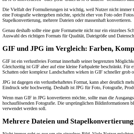
Die Vielfalt der Formulierungen ist wichtig, weil Nutzer nicht immer 
eine Fotografie weitergeben möchte, spricht eher von Foto oder Fotos
Stapelkonvertierung, mehrere Dateien oder massenhaft konvertieren.
Genau deshalb sollte eine gute Formatseite nicht nur ein einzelnes Sc
Auswahl des richtigen Formats für Qualität, Dateigröße und Datenschu
GIF und JPG im Vergleich: Farben, Kompr
GIF ist ein verlustfreies Format innerhalb seiner begrenzten Möglich
Gleichzeitig ist GIF aber auf eine kleine Farbpalette beschränkt. Für
Schatten oder komplexe Landschaften wirken in GIF schneller grob od
JPG ist dagegen ein verlustbehaftetes Format, kann aber deutlich mehr
Eindruck sehr hochwertig. Deshalb ist JPG für Foto, Fotografie, Produ
Wenn man GIF in JPG konvertieren möchte, sollte man die Ausgangsqu
hochauflösenden Fotografie. Die ursprünglichen Bildinformationen
verwendet werden soll.
Mehrere Dateien und Stapelkonvertierung
Nicht immer geht es nur um ein einzelnes Bild. Viele Nutzer möchten