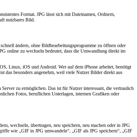
konsistentes Format. JPG lässt sich mit Dateinamen, Ordnern,
ft nutzbares Bild.
ei schnell ändern, ohne Bildbearbeitungsprogramme zu öffnen oder
 JPG online zu wechseln bedeutet, dass die Umwandlung direkt im
acOS, Linux, iOS und Android. Wer auf dem iPhone arbeitet, benötigt
ist das besonders angenehm, weil viele Nutzer Bilder direkt aus
Server zu ermöglichen. Das ist für Nutzer interessant, die vertraulich
nlichen Fotos, beruflichen Unterlagen, internen Grafiken oder
ern, wechseln, übertragen, neu speichern, neu machen oder in JPG
Begriffe wie „GIF in JPG umwandeln“, „GIF als JPG speichern“, „GIF