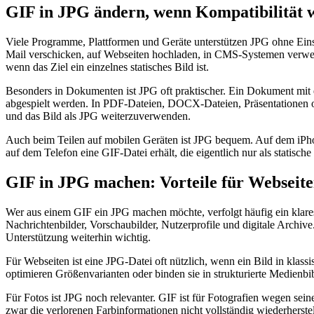
GIF in JPG ändern, wenn Kompatibilität wi
Viele Programme, Plattformen und Geräte unterstützen JPG ohne Einsc
Mail verschicken, auf Webseiten hochladen, in CMS-Systemen verwende
wenn das Ziel ein einzelnes statisches Bild ist.
Besonders in Dokumenten ist JPG oft praktischer. Ein Dokument mit e
abgespielt werden. In PDF-Dateien, DOCX-Dateien, Präsentationen ode
und das Bild als JPG weiterzuverwenden.
Auch beim Teilen auf mobilen Geräten ist JPG bequem. Auf dem iPhon
auf dem Telefon eine GIF-Datei erhält, die eigentlich nur als statis
GIF in JPG machen: Vorteile für Webseite
Wer aus einem GIF ein JPG machen möchte, verfolgt häufig ein klares 
Nachrichtenbilder, Vorschaubilder, Nutzerprofile und digitale Archi
Unterstützung weiterhin wichtig.
Für Webseiten ist eine JPG-Datei oft nützlich, wenn ein Bild in kla
optimieren Größenvarianten oder binden sie in strukturierte Medienbi
Für Fotos ist JPG noch relevanter. GIF ist für Fotografien wegen sei
zwar die verlorenen Farbinformationen nicht vollständig wiederherstel