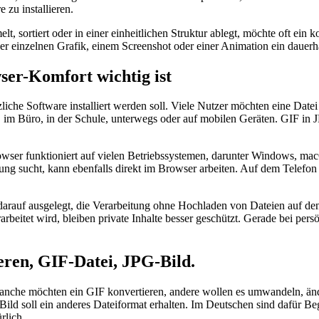
 zu installieren.
 sortiert oder in einer einheitlichen Struktur ablegt, möchte oft ein 
 einzelnen Grafik, einem Screenshot oder einer Animation ein dauerha
er-Komfort wichtig ist
liche Software installiert werden soll. Viele Nutzer möchten eine Dat
, im Büro, in der Schule, unterwegs oder auf mobilen Geräten. GIF in
Browser funktioniert auf vielen Betriebssystemen, darunter Windows, m
ng sucht, kann ebenfalls direkt im Browser arbeiten. Auf dem Telefon 
 darauf ausgelegt, die Verarbeitung ohne Hochladen von Dateien auf den 
eitet wird, bleiben private Inhalte besser geschützt. Gerade bei persö
ren, GIF-Datei, JPG-Bild.
anche möchten ein GIF konvertieren, andere wollen es umwandeln, änd
Bild soll ein anderes Dateiformat erhalten. Im Deutschen sind dafür 
rlich.