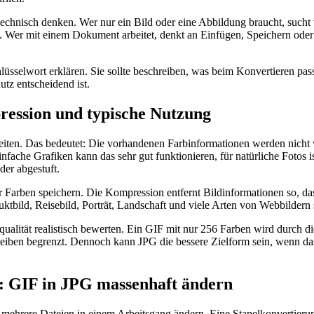
technisch denken. Wer nur ein Bild oder eine Abbildung braucht, sucht 
. Wer mit einem Dokument arbeitet, denkt an Einfügen, Speichern oder K
hlüsselwort erklären. Sie sollte beschreiben, was beim Konvertieren pa
tz entscheidend ist.
ession und typische Nutzung
keiten. Das bedeutet: Die vorhandenen Farbinformationen werden nicht 
 einfache Grafiken kann das sehr gut funktionieren, für natürliche Fotos
er abgestuft.
 Farben speichern. Die Kompression entfernt Bildinformationen so, dass 
ktbild, Reisebild, Porträt, Landschaft und viele Arten von Webbildern s
alität realistisch bewerten. Ein GIF mit nur 256 Farben wird durch d
 bleiben begrenzt. Dennoch kann JPG die bessere Zielform sein, wen
: GIF in JPG massenhaft ändern
 mehrere Dateien in einem Arbeitsgang ändern. Eine Stapelkonvertierun