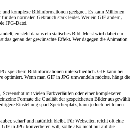
ufe und komplexe Bildinformationen geeignet. Es kann Millionen
ät für den normalen Gebrauch stark leidet. Wer ein GIF ändern,
ble JPG-Datei.
elt, entsteht daraus ein statisches Bild. Meist wird dabei ein
 ist das genau der gewünschte Effekt. Wer dagegen die Animation
JPG speichern Bildinformationen unterschiedlich. GIF kann bei
Motive optimiert. Wenn man GIF in JPG umwandeln möchte, hängt die
 Screenshot mit vielen Farbverläufen oder einer komplexeren
einzelne Formate die Qualität der gespeicherten Bilder ausgewählt
rigere Einstellung spart Speicherplatz, kann jedoch bei feinen
ber, scharf und natürlich bleibt. Für Webseiten reicht oft eine
F in JPG konvertieren will, sollte also nicht nur auf die