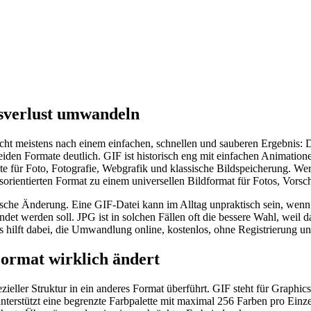
tsverlust umwandeln
t meistens nach einem einfachen, schnellen und sauberen Ergebnis: Die
eiden Formate deutlich. GIF ist historisch eng mit einfachen Animatio
e für Foto, Fotografie, Webgrafik und klassische Bildspeicherung. Wer 
sorientierten Format zu einem universellen Bildformat für Fotos, Vo
he Änderung. Eine GIF-Datei kann im Alltag unpraktisch sein, wenn si
et werden soll. JPG ist in solchen Fällen oft die bessere Wahl, weil das
 hilft dabei, die Umwandlung online, kostenlos, ohne Registrierung
ormat wirklich ändert
ieller Struktur in ein anderes Format überführt. GIF steht für Graphic
erstützt eine begrenzte Farbpalette mit maximal 256 Farben pro Einzelbi