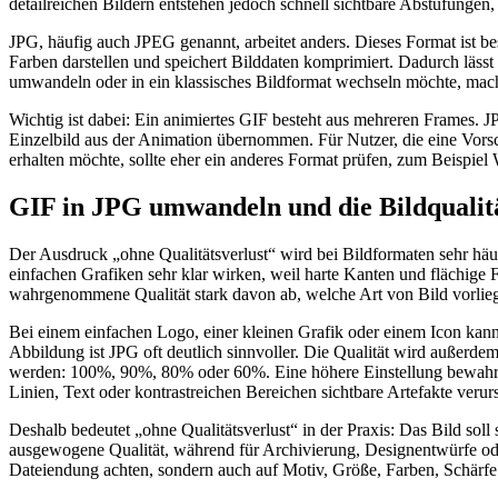
detailreichen Bildern entstehen jedoch schnell sichtbare Abstufungen
JPG, häufig auch JPEG genannt, arbeitet anders. Dieses Format ist be
Farben darstellen und speichert Bilddaten komprimiert. Dadurch lässt 
umwandeln oder in ein klassisches Bildformat wechseln möchte, macht
Wichtig ist dabei: Ein animiertes GIF besteht aus mehreren Frames. J
Einzelbild aus der Animation übernommen. Für Nutzer, die eine Vorsc
erhalten möchte, sollte eher ein anderes Format prüfen, zum Beispie
GIF in JPG umwandeln und die Bildqualitä
Der Ausdruck „ohne Qualitätsverlust“ wird bei Bildformaten sehr häu
einfachen Grafiken sehr klar wirken, weil harte Kanten und flächige
wahrgenommene Qualität stark davon ab, welche Art von Bild vorlieg
Bei einem einfachen Logo, einer kleinen Grafik oder einem Icon kan
Abbildung ist JPG oft deutlich sinnvoller. Die Qualität wird außerde
werden: 100%, 90%, 80% oder 60%. Eine höhere Einstellung bewahrt meh
Linien, Text oder kontrastreichen Bereichen sichtbare Artefakte verur
Deshalb bedeutet „ohne Qualitätsverlust“ in der Praxis: Das Bild soll
ausgewogene Qualität, während für Archivierung, Designentwürfe oder 
Dateiendung achten, sondern auch auf Motiv, Größe, Farben, Schärf