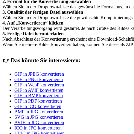
2. Format für die Konvertierung auswählen
Wählen Sie in der Dropdown-Liste das gewünschte Format aus, in d
3. Qualität der fertigen Datei auswählen
Wählen Sie in der Dropdown-Liste die gewünschte Komprimierungsstufe 
4. Auf „Konvertieren“ klicken
Der Verarbeitungsvorgang wird gestartet. Je nach Größe des Bildes k
5. Fertige Datei herunterladen
Nach Abschluss der Konvertierung erscheint eine Download-Schaltfl
Wenn Sie mehrere Bilder konvertiert haben, können Sie diese als ZIP
👉
Das könnte Sie interessieren:
GIF in JPEG konvertieren
GIF in PNG konvertieren
GIF in WebP konvertieren
GIF in AVIF konvertieren
GIF in BMP konvertieren
GIF in PDF konvertieren
GIF in ICO konvertieren
BMP in JPG konvertieren
SVG in JPG konvertieren
AVIF in JPG konvertieren
ICO in JPG konvertieren
HEIC in JPG konvertieren