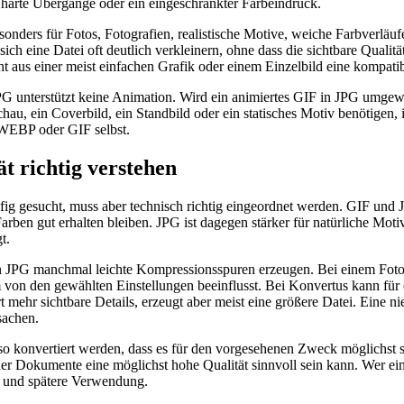
, harte Übergänge oder ein eingeschränkter Farbeindruck.
sonders für Fotos, Fotografien, realistische Motive, weiche Farbverlä
sich eine Datei oft deutlich verkleinern, ohne dass die sichtbare Qualit
 aus einer meist einfachen Grafik oder einem Einzelbild eine kompati
PG unterstützt keine Animation. Wird ein animiertes GIF in JPG umgewand
hau, ein Coverbild, ein Standbild oder ein statisches Motiv benötigen,
l WEBP oder GIF selbst.
t richtig verstehen
fig gesucht, muss aber technisch richtig eingeordnet werden. GIF und 
 Farben gut erhalten bleiben. JPG ist dagegen stärker für natürliche 
t.
n JPG manchmal leichte Kompressionsspuren erzeugen. Bei einem Foto,
m von den gewählten Einstellungen beeinflusst. Bei Konvertus kann für 
r sichtbare Details, erzeugt aber meist eine größere Datei. Eine nied
sachen.
 so konvertiert werden, dass es für den vorgesehenen Zweck möglichst sau
Dokumente eine möglichst hohe Qualität sinnvoll sein kann. Wer ein GI
e und spätere Verwendung.