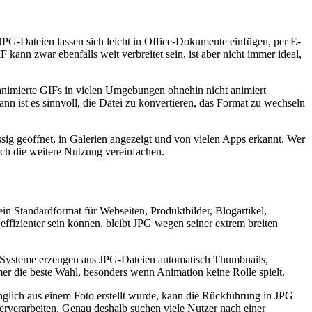
PG-Dateien lassen sich leicht in Office-Dokumente einfügen, per E-
nn zwar ebenfalls weit verbreitet sein, ist aber nicht immer ideal,
 animierte GIFs in vielen Umgebungen ohnehin nicht animiert
 ist es sinnvoll, die Datei zu konvertieren, das Format zu wechseln
ig geöffnet, in Galerien angezeigt und von vielen Apps erkannt. Wer
rch die weitere Nutzung vereinfachen.
in Standardformat für Webseiten, Produktbilder, Blogartikel,
fizienter sein können, bleibt JPG wegen seiner extrem breiten
ele Systeme erzeugen aus JPG-Dateien automatisch Thumbnails,
mmer die beste Wahl, besonders wenn Animation keine Rolle spielt.
ünglich aus einem Foto erstellt wurde, kann die Rückführung in JPG
iterverarbeiten. Genau deshalb suchen viele Nutzer nach einer