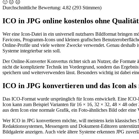
🙂
😐
☹️
Durchschnittliche Bewertung:
4.82
(293 Stimmen)
ICO in JPG online kostenlos ohne Qualität
Wer eine Icon-Datei in ein universell nutzbares Bildformat bringen
Favicons, Programm-Icons und kleinen grafischen Benutzeroberfläch
Online-Profile und viele weitere Zwecke verwendet. Genau deshalb ist 
Systeme integrierbar sein soll.
Der Online-Konverter Konvertus richtet sich an Nutzer, die Formate ä
nicht die komplizierte Technik im Vordergrund, sondern das Ergebnis
speichern und weiterverwenden lässt. Besonders wichtig ist dabei ein
ICO in JPG konvertieren und das Icon als
Das ICO-Format wurde ursprünglich für Icons entwickelt. Eine ICO-Da
Icon kann zum Beispiel Varianten für 16 × 16, 32 × 32, 48 × 48 oder
aus dem Icon eine normale Grafik, ein Foto-ähnliches Bild oder ein
Wer ICO in JPG konvertieren möchte, will meistens kein klassisches S
Redaktionssystemen, Messengern und Dokument-Editoren unterstützt wi
Bildgalerie anzeigen. Auch viele ältere Systeme erkennen JPG zuverlä