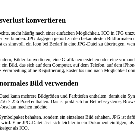
sverlust konvertieren
 möchte, sucht häufig nach einer einfachen Möglichkeit, ICO in JPG u
en verbunden. JPG dagegen gehört zu den bekanntesten Bildformaten ü
es sinnvoll, ein Icon bei Bedarf in eine JPG-Datei zu übertragen, wenn 
ndern, Bilder konvertieren, eine Grafik neu erstellen oder eine vorhan
: ein Bild, das sich auf dem Computer, auf dem Telefon, auf dem iPhon
e Verarbeitung ohne Registrierung, kostenlos und nach Möglichkeit ohne
 normales Bild verwenden
tei kann mehrere Bildgrößen und Farbtiefen enthalten, damit ein Symbo
 256 × 256 Pixel enthalten. Das ist praktisch für Betriebssysteme, Br
e Vorschau machen möchte.
ymbolpaket behalten, sondern ein einzelnes Bild erhalten. JPG ist daf
rd. Eine JPG-Datei lässt sich leichter in ein Dokument einfügen, als 
ssiger als ICO.