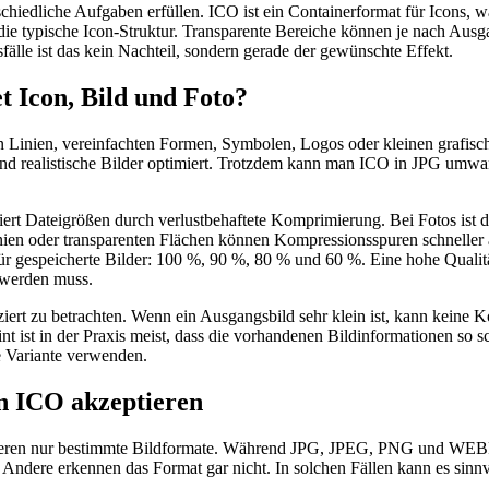
hiedliche Aufgaben erfüllen. ICO ist ein Containerformat für Icons, wä
 die typische Icon-Struktur. Transparente Bereiche können je nach Ausg
fälle ist das kein Nachteil, sondern gerade der gewünschte Effekt.
 Icon, Bild und Foto?
ren Linien, vereinfachten Formen, Symbolen, Logos oder kleinen grafisc
 und realistische Bilder optimiert. Trotzdem kann man ICO in JPG umw
ert Dateigrößen durch verlustbehaftete Komprimierung. Bei Fotos ist da
ien oder transparenten Flächen können Kompressionsspuren schneller au
ür gespeicherte Bilder: 100 %, 90 %, 80 % und 60 %. Eine hohe Qualität
t werden muss.
iert zu betrachten. Wenn ein Ausgangsbild sehr klein ist, kann keine K
nt ist in der Praxis meist, dass die vorhandenen Bildinformationen so 
ne Variante verwenden.
n ICO akzeptieren
ren nur bestimmte Bildformate. Während JPG, JPEG, PNG und WEBP fast 
 Andere erkennen das Format gar nicht. In solchen Fällen kann es sinnv