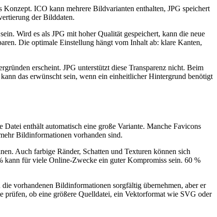
es Konzept. ICO kann mehrere Bildvarianten enthalten, JPG speichert
ertierung der Bilddaten.
n. Wird es als JPG mit hoher Qualität gespeichert, kann die neue
ren. Die optimale Einstellung hängt vom Inhalt ab: klare Kanten,
ergründen erscheint. JPG unterstützt diese Transparenz nicht. Beim
ann das erwünscht sein, wenn ein einheitlicher Hintergrund benötigt
de Datei enthält automatisch eine große Variante. Manche Favicons
 mehr Bildinformationen vorhanden sind.
heinen. Auch farbige Ränder, Schatten und Texturen können sich
0 % kann für viele Online-Zwecke ein guter Kompromiss sein. 60 %
n die vorhandenen Bildinformationen sorgfältig übernehmen, aber er
te prüfen, ob eine größere Quelldatei, ein Vektorformat wie SVG oder