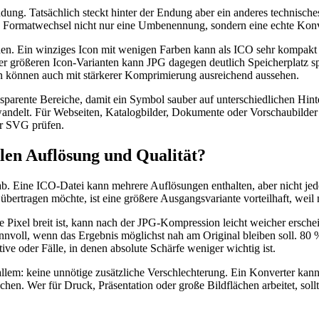
ung. Tatsächlich steckt hinter der Endung aber ein anderes technisch
in Formatwechsel nicht nur eine Umbenennung, sondern eine echte Konv
. Ein winziges Icon mit wenigen Farben kann als ICO sehr kompakt sei
r größeren Icon-Varianten kann JPG dagegen deutlich Speicherplatz spa
en können auch mit stärkerer Komprimierung ausreichend aussehen.
ansparente Bereiche, damit ein Symbol sauber auf unterschiedlichen Hint
andelt. Für Webseiten, Katalogbilder, Dokumente oder Vorschaubilder k
er SVG prüfen.
len Auflösung und Qualität?
 ab. Eine ICO-Datei kann mehrere Auflösungen enthalten, aber nicht je
ertragen möchte, ist eine größere Ausgangsvariante vorteilhaft, weil
ige Pixel breit ist, kann nach der JPG-Kompression leicht weicher ersc
sinnvoll, wenn das Ergebnis möglichst nah am Original bleiben soll. 8
tive oder Fälle, in denen absolute Schärfe weniger wichtig ist.
allem: keine unnötige zusätzliche Verschlechterung. Ein Konverter kan
hen. Wer für Druck, Präsentation oder große Bildflächen arbeitet, soll