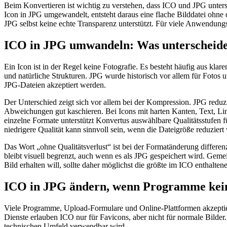
Beim Konvertieren ist wichtig zu verstehen, dass ICO und JPG untersc
Icon in JPG umgewandelt, entsteht daraus eine flache Bilddatei ohne
JPG selbst keine echte Transparenz unterstützt. Für viele Anwendungs
ICO in JPG umwandeln: Was unterscheidet
Ein Icon ist in der Regel keine Fotografie. Es besteht häufig aus kla
und natürliche Strukturen. JPG wurde historisch vor allem für Fotos
JPG-Dateien akzeptiert werden.
Der Unterschied zeigt sich vor allem bei der Kompression. JPG reduzi
Abweichungen gut kaschieren. Bei Icons mit harten Kanten, Text, Lin
einzelne Formate unterstützt Konvertus auswählbare Qualitätsstufen f
niedrigere Qualität kann sinnvoll sein, wenn die Dateigröße reduzier
Das Wort „ohne Qualitätsverlust“ ist bei der Formatänderung differenz
bleibt visuell begrenzt, auch wenn es als JPG gespeichert wird. Gemei
Bild erhalten will, sollte daher möglichst die größte im ICO enthalte
ICO in JPG ändern, wenn Programme kei
Viele Programme, Upload-Formulare und Online-Plattformen akzeptie
Dienste erlauben ICO nur für Favicons, aber nicht für normale Bilder.
technischen Umfeld verwendbar wird.