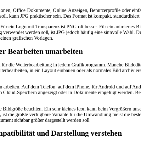
ionen, Office-Dokumente, Online-Anzeigen, Benutzerprofile oder einf
ann JPG praktischer sein. Das Format ist kompakt, standardisiert un
Für ein Logo mit Transparenz ist PNG oft besser. Für ein animiertes 
dung verwendet werden soll, ist JPG jedoch häufig eine sinnvolle Wahl.
einen grafischen Vorlagen.
er Bearbeiten umarbeiten
gt für die Weiterbearbeitung in jedem Grafikprogramm. Manche Bildedi
eiterbearbeiten, in ein Layout einbauen oder als normales Bild archiv
men arbeiten. Auf dem Telefon, auf dem iPhone, für Android und auf And
in Cloud-Speichern angezeigt oder in Dokumente eingefügt werden. Bei 
 Bildgröße beachten. Ein sehr kleines Icon kann beim Vergrößern unsch
st die größte verfügbare Variante für die Umwandlung meist die beste G
ument sichtbar größer dargestellt werden soll.
atibilität und Darstellung verstehen