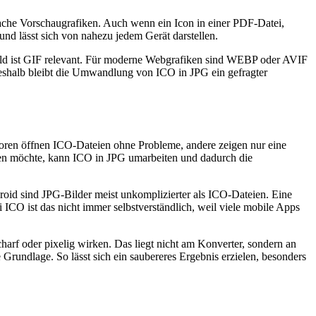
ache Vorschaugrafiken. Auch wenn ein Icon in einer PDF-Datei,
d lässt sich von nahezu jedem Gerät darstellen.
Bild ist GIF relevant. Für moderne Webgrafiken sind WEBP oder AVIF
 Deshalb bleibt die Umwandlung von ICO in JPG ein gefragter
toren öffnen ICO-Dateien ohne Probleme, andere zeigen nur eine
ieren möchte, kann ICO in JPG umarbeiten und dadurch die
roid sind JPG-Bilder meist unkomplizierter als ICO-Dateien. Eine
ICO ist das nicht immer selbstverständlich, weil viele mobile Apps
arf oder pixelig wirken. Das liegt nicht am Konverter, sondern an
rundlage. So lässt sich ein saubereres Ergebnis erzielen, besonders