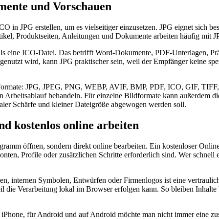
umente und Vorschauen
O in JPG erstellen, um es vielseitiger einzusetzen. JPG eignet sich be
ikel, Produktseiten, Anleitungen und Dokumente arbeiten häufig mit JPG
ls eine ICO-Datei. Das betrifft Word-Dokumente, PDF-Unterlagen, Prä
genutzt wird, kann JPG praktischer sein, weil der Empfänger keine spez
eitere Formate: JPG, JPEG, PNG, WEBP, AVIF, BMP, PDF, ICO, GIF,
hen Arbeitsablauf behandeln. Für einzelne Bildformate kann außerdem d
maler Schärfe und kleiner Dateigröße abgewogen werden soll.
d kostenlos online arbeiten
gramm öffnen, sondern direkt online bearbeiten. Ein kostenloser Onlin
onten, Profile oder zusätzlichen Schritte erforderlich sind. Wer schne
fiken, internen Symbolen, Entwürfen oder Firmenlogos ist eine vertrau
eil die Verarbeitung lokal im Browser erfolgen kann. So bleiben Inhalte
 iPhone, für Android und auf Android möchte man nicht immer eine zusä