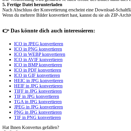
5. Fertige Datei herunterladen
Nach Abschluss der Konvertierung erscheint eine Download-Schaltfl
Wenn du mehrere Bilder konvertiert hast, kannst du sie als ZIP-Archi
👉
Das könnte dich auch interessieren:
ICO in JPEG konvertieren
ICO in PNG konvertieren
ICO in WEBP konvertieren
ICO in AVIF konvertieren
ICO in BMP konvertieren
ICO in PDF konvertieren
ICO in GIF konvertieren
HEIC in JPG konvertieren
HEIF in JPG konvertieren
TIFF in JPG konvertieren
TIF in JPG konvertieren
TGA in JPG konvertieren
JPEG in JPG konvertieren
PNG in JPG konvertieren
TIF in PNG konvertieren
Hat Ihnen Konvertus gefallen?