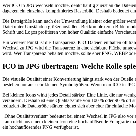
Wer ICO in JPG wechseln möchte, denkt häufig zuerst an die Dateiend
dagegen ein einzelnes komprimiertes Rasterbild. Deshalb bedeutet e
Die Dateigröße kann nach der Umwandlung kleiner oder größer werden
Datei unter Umständen größer ausfallen. Bei komplexeren Bildern ode
Schrift und Logos profitieren von hoher Qualität; einfache Vorschau
Ein weiterer Punkt ist die Transparenz. ICO-Dateien enthalten oft tr
Wechsel zu JPG wird die Transparenz in eine sichtbare Fläche umgew
wird. Wer Transparenz behalten möchte, sollte eher PNG, WEBP od
ICO in JPG übertragen: Welche Rolle spie
Die visuelle Qualität einer Konvertierung hängt stark von der Quelle
bestehen nur aus sehr kleinen Symbolgrößen. Wenn man ICO in JPG üb
Bei kleinen Icons wirkt jedes Detail stärker. Eine Linie, die nur wen
verändern. Deshalb ist eine Qualitätsstufe von 100 % oder 90 % oft 
reduziert die Dateigröße stärker, eignet sich aber eher für einfache Mo
„Ohne Qualitätsverlust“ bedeutet bei einem Wechsel in JPG also vor 
kann nicht aus einem kleinen Icon eine hochauflösende Fotografie mac
ein hochauflösendes PNG verfügbar ist.