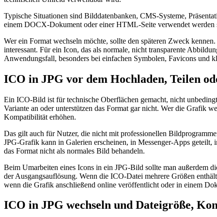
Typische Situationen sind Bilddatenbanken, CMS-Systeme, Präsentat
einem DOCX-Dokument oder einer HTML-Seite verwendet werden soll, k
Wer ein Format wechseln möchte, sollte den späteren Zweck kennen. 
interessant. Für ein Icon, das als normale, nicht transparente Abbil
Anwendungsfall, besonders bei einfachen Symbolen, Favicons und kl
ICO in JPG vor dem Hochladen, Teilen od
Ein ICO-Bild ist für technische Oberflächen gemacht, nicht unbedin
Variante an oder unterstützen das Format gar nicht. Wer die Grafik w
Kompatibilität erhöhen.
Das gilt auch für Nutzer, die nicht mit professionellen Bildprogram
JPG-Grafik kann in Galerien erscheinen, in Messenger-Apps geteilt, 
das Format nicht als normales Bild behandeln.
Beim Umarbeiten eines Icons in ein JPG-Bild sollte man außerdem die
der Ausgangsauflösung. Wenn die ICO-Datei mehrere Größen enthält, i
wenn die Grafik anschließend online veröffentlicht oder in einem Dok
ICO in JPG wechseln und Dateigröße, Komp