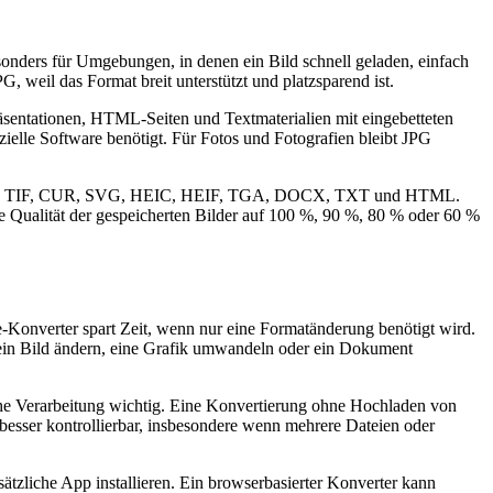
sonders für Umgebungen, in denen ein Bild schnell geladen, einfach
, weil das Format breit unterstützt und platzsparend ist.
sentationen, HTML-Seiten und Textmaterialien mit eingebetteten
ielle Software benötigt. Für Fotos und Fotografien bleibt JPG
 TIFF, TIF, CUR, SVG, HEIC, HEIF, TGA, DOCX, TXT und HTML.
ie Qualität der gespeicherten Bilder auf 100 %, 90 %, 80 % oder 60 %
e-Konverter spart Zeit, wenn nur eine Formatänderung benötigt wird.
ll ein Bild ändern, eine Grafik umwandeln oder ein Dokument
liche Verarbeitung wichtig. Eine Konvertierung ohne Hochladen von
 besser kontrollierbar, insbesondere wenn mehrere Dateien oder
tzliche App installieren. Ein browserbasierter Konverter kann