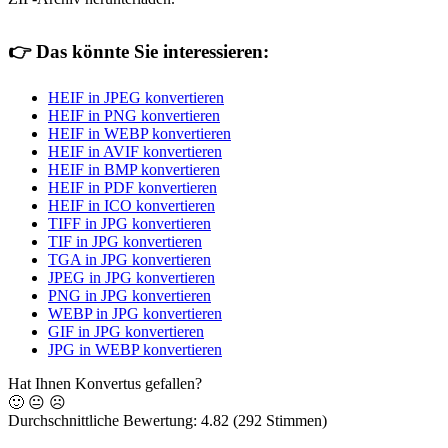
👉
Das könnte Sie interessieren:
HEIF in JPEG konvertieren
HEIF in PNG konvertieren
HEIF in WEBP konvertieren
HEIF in AVIF konvertieren
HEIF in BMP konvertieren
HEIF in PDF konvertieren
HEIF in ICO konvertieren
TIFF in JPG konvertieren
TIF in JPG konvertieren
TGA in JPG konvertieren
JPEG in JPG konvertieren
PNG in JPG konvertieren
WEBP in JPG konvertieren
GIF in JPG konvertieren
JPG in WEBP konvertieren
Hat Ihnen Konvertus gefallen?
🙂
😐
☹️
Durchschnittliche Bewertung:
4.82
(292 Stimmen)