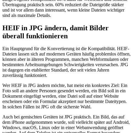
Übertragung praktisch sein. 60% reduziert die Dateigröße stärker
und ist vor allem dann interessant, wenn kleine Dateien wichtiger
sind als maximale Details.
HEIF in JPG ändern, damit Bilder
überall funktionieren
Ein Hauptgrund für die Konvertierung ist die Kompatibilität. HEIF-
Dateien lassen sich auf modernen Geräten häufig problemlos öffnen,
können aber in älteren Programmen, manchen Webformularen oder
bestimmten Arbeitsumgebungen Schwierigkeiten verursachen. JPG
ist dagegen ein etablierter Standard, der seit vielen Jahren
zuverlässig funktioniert.
Wer HEIF in JPG ändern möchte, hat meist ein konkretes Ziel: Ein
Foto soll an andere Personen gesendet werden, ein Bild soll in ein
Dokument eingefügt werden, eine Datei soll auf einer Website
erscheinen oder ein Formular akzeptiert nur bestimmte Dateitypen.
In solchen Fällen ist JPG oft die sicherste Wahl.
Auch bei gemischten Geräten ist JPG praktisch. Ein Bild, das auf
dem iPhone aufgenommen wurde, soll vielleicht später auf Android,
Windows, macOS, Linux oder in einer Webanwendung geöffnet
werden. Auf dem Telefon ist ein universelles Format besonders