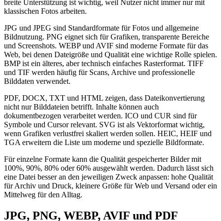
breite Unterstützung ist wichtig, weil Nutzer nicht immer nur mit
klassischen Fotos arbeiten.
JPG und JPEG sind Standardformate für Fotos und allgemeine
Bildnutzung. PNG eignet sich für Grafiken, transparente Bereiche
und Screenshots. WEBP und AVIF sind moderne Formate für das
Web, bei denen Dateigröße und Qualität eine wichtige Rolle spielen.
BMP ist ein älteres, aber technisch einfaches Rasterformat. TIFF
und TIF werden häufig für Scans, Archive und professionelle
Bilddaten verwendet.
PDF, DOCX, TXT und HTML zeigen, dass Dateikonvertierung
nicht nur Bilddateien betrifft. Inhalte können auch
dokumentbezogen verarbeitet werden. ICO und CUR sind für
Symbole und Cursor relevant. SVG ist als Vektorformat wichtig,
wenn Grafiken verlustfrei skaliert werden sollen. HEIC, HEIF und
TGA erweitern die Liste um moderne und spezielle Bildformate.
Für einzelne Formate kann die Qualität gespeicherter Bilder mit
100%, 90%, 80% oder 60% ausgewählt werden. Dadurch lässt sich
eine Datei besser an den jeweiligen Zweck anpassen: hohe Qualität
für Archiv und Druck, kleinere Größe für Web und Versand oder ein
Mittelweg für den Alltag.
JPG, PNG, WEBP, AVIF und PDF