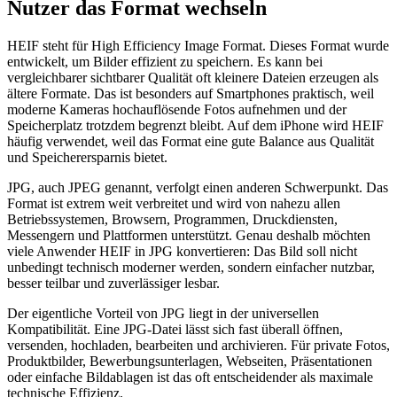
Nutzer das Format wechseln
HEIF steht für High Efficiency Image Format. Dieses Format wurde
entwickelt, um Bilder effizient zu speichern. Es kann bei
vergleichbarer sichtbarer Qualität oft kleinere Dateien erzeugen als
ältere Formate. Das ist besonders auf Smartphones praktisch, weil
moderne Kameras hochauflösende Fotos aufnehmen und der
Speicherplatz trotzdem begrenzt bleibt. Auf dem iPhone wird HEIF
häufig verwendet, weil das Format eine gute Balance aus Qualität
und Speicherersparnis bietet.
JPG, auch JPEG genannt, verfolgt einen anderen Schwerpunkt. Das
Format ist extrem weit verbreitet und wird von nahezu allen
Betriebssystemen, Browsern, Programmen, Druckdiensten,
Messengern und Plattformen unterstützt. Genau deshalb möchten
viele Anwender HEIF in JPG konvertieren: Das Bild soll nicht
unbedingt technisch moderner werden, sondern einfacher nutzbar,
besser teilbar und zuverlässiger lesbar.
Der eigentliche Vorteil von JPG liegt in der universellen
Kompatibilität. Eine JPG-Datei lässt sich fast überall öffnen,
versenden, hochladen, bearbeiten und archivieren. Für private Fotos,
Produktbilder, Bewerbungsunterlagen, Webseiten, Präsentationen
oder einfache Bildablagen ist das oft entscheidender als maximale
technische Effizienz.