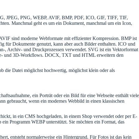
 JPG, JPEG, PNG, WEBP, AVIF, BMP, PDF, ICO, GIF, TIFF, TIF,
hten. Manchmal geht es um ein Dokument, manchmal um ein Icon,
 AVIF sind moderne Webformate mit effizienter Kompression. BMP ist
g für Dokumente genutzt, kann aber auch Bilder enthalten. ICO und
can-, Archiv- und Druckprozessen verwendet. SVG ist ein Vektorformat
 Game- und 3D-Workflows. DOCX, TXT und HTML erweitern den
 die Datei möglichst hochwertig, möglichst klein oder als
aftsaufnahme, ein Porträt oder ein Bild für eine Webseite enthält viele
dann gebraucht, wenn ein modernes Webbild in einen klassischen
schickt, in ein CMS hochgeladen, in einem Shop verwendet oder per E-
ob ein Programm WEBP unterstützt. Sie möchten ein Format, das
ert, entsteht normalerweise ein Hintergrund. Für Fotos ist das kein