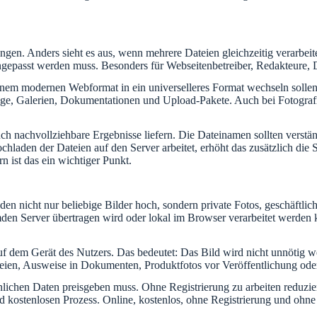
ngen. Anders sieht es aus, wenn mehrere Dateien gleichzeitig verarbeit
angepasst werden muss. Besonders für Webseitenbetreiber, Redakteure,
inem modernen Webformat in ein universelleres Format wechseln sollen.
loge, Galerien, Dokumentationen und Upload-Pakete. Auch bei Fotograf
uch nachvollziehbare Ergebnisse liefern. Die Dateinamen sollten verstän
laden der Dateien auf den Server arbeitet, erhöht das zusätzlich die Si
 ist das ein wichtiger Punkt.
laden nicht nur beliebige Bilder hoch, sondern private Fotos, geschäft
emden Server übertragen wird oder lokal im Browser verarbeitet werden
f dem Gerät des Nutzers. Das bedeutet: Das Bild wird nicht unnötig wei
teien, Ausweise in Dokumenten, Produktfotos vor Veröffentlichung oder 
sönlichen Daten preisgeben muss. Ohne Registrierung zu arbeiten reduz
 kostenlosen Prozess. Online, kostenlos, ohne Registrierung und ohne 