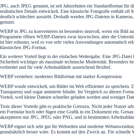
JPG, auch JPEG genannt, ist seit Jahrzehnten ein Standardformat für 
realistischen Details entwickelt. Eine klassische Fotografie enthält of
deutlich schlechter aussieht. Deshalb werden JPG-Dateien in Kamer
genutzt.
WEBP in JPG zu konvertieren ist besonders sinnvoll, wenn ein Bild a
Programme öffnen WEBP-Dateien zwar inzwischen, aber die Unterstützun
ist hier robuster, weil es von sehr vielen Anwendungen automatisch er
klassischen JPG-Format.
Ein weiterer Vorteil liegt in der einfachen Weitergabe. Eine JPG-Datei 
Sicherheit wichtiger als maximale technische Modernität. Besonders be
verbreitet und für viele Arbeitsabläufe ausreichend flexibel.
WEBP verstehen: modernes Bildformat mit starker Kompression
WEBP wurde entwickelt, um Bilder im Web effizienter zu speichern. Das
Transparenz und sogar animierte Inhalte. Im Vergleich zu älteren Forma
Vorteil, weil kleine Dateien schneller geladen werden und weniger D
Trotz dieser Vorteile gibt es praktische Grenzen. Nicht jeder Nutzer a
ein Formular hoch oder fügen eine Grafik in ein Dokument ein. Genau
akzeptieren nur JPG, JPEG oder PNG, und in bestimmten Arbeitsablä
WEBP eignet sich sehr gut für Webseiten und moderne Webanwendungen.
grundsätzlich besser wäre. Es kommt auf den Zweck an. Für schnelle W