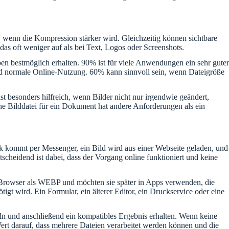
er, wenn die Kompression stärker wird. Gleichzeitig können sichtbare
das oft weniger auf als bei Text, Logos oder Screenshots.
ben bestmöglich erhalten. 90% ist für viele Anwendungen ein sehr guter
und normale Online-Nutzung. 60% kann sinnvoll sein, wenn Dateigröße
 besonders hilfreich, wenn Bilder nicht nur irgendwie geändert,
ine Bilddatei für ein Dokument hat andere Anforderungen als ein
ik kommt per Messenger, ein Bild wird aus einer Webseite geladen, und
cheidend ist dabei, dass der Vorgang online funktioniert und keine
 Browser als WEBP und möchten sie später in Apps verwenden, die
gt wird. Ein Formular, ein älterer Editor, ein Druckservice oder eine
ln und anschließend ein kompatibles Ergebnis erhalten. Wenn keine
Wert darauf, dass mehrere Dateien verarbeitet werden können und die