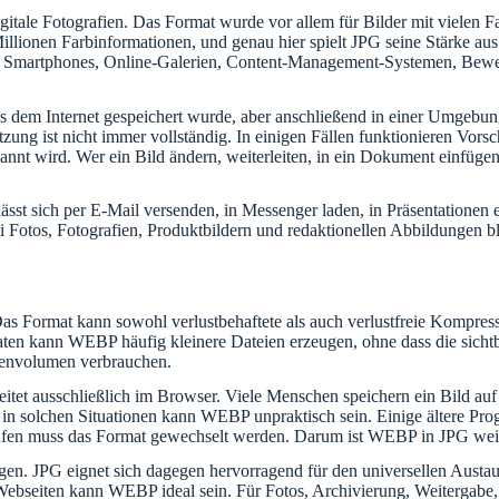
digitale Fotografien. Das Format wurde vor allem für Bilder mit viele
t Millionen Farbinformationen, und genau hier spielt JPG seine Stärke au
as, Smartphones, Online-Galerien, Content-Management-Systemen, Bew
us dem Internet gespeichert wurde, aber anschließend in einer Umgebu
g ist nicht immer vollständig. In einigen Fällen funktionieren Vorsc
kannt wird. Wer ein Bild ändern, weiterleiten, in ein Dokument einfüge
lässt sich per E-Mail versenden, in Messenger laden, in Präsentationen e
i Fotos, Fotografien, Produktbildern und redaktionellen Abbildungen bl
 Format kann sowohl verlustbehaftete als auch verlustfreie Kompressio
ten kann WEBP häufig kleinere Dateien erzeugen, ohne dass die sichtbare
atenvolumen verbrauchen.
rbeitet ausschließlich im Browser. Viele Menschen speichern ein Bild au
 in solchen Situationen kann WEBP unpraktisch sein. Einige ältere P
ufen muss das Format gewechselt werden. Darum ist WEBP in JPG weit
 JPG eignet sich dagegen hervorragend für den universellen Austausch
ebseiten kann WEBP ideal sein. Für Fotos, Archivierung, Weitergabe, 