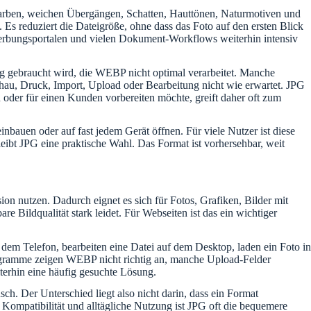
n Farben, weichen Übergängen, Schatten, Hauttönen, Naturmotiven und
s. Es reduziert die Dateigröße, ohne dass das Foto auf den ersten Blick
erbungsportalen und vielen Dokument-Workflows weiterhin intensiv
ng gebraucht wird, die WEBP nicht optimal verarbeitet. Manche
hau, Druck, Import, Upload oder Bearbeitung nicht wie erwartet. JPG
n oder für einen Kunden vorbereiten möchte, greift daher oft zum
inbauen oder auf fast jedem Gerät öffnen. Für viele Nutzer ist diese
eibt JPG eine praktische Wahl. Das Format ist vorhersehbar, weit
n nutzen. Dadurch eignet es sich für Fotos, Grafiken, Bilder mit
 Bildqualität stark leidet. Für Webseiten ist das ein wichtiger
f dem Telefon, bearbeiten eine Datei auf dem Desktop, laden ein Foto in
rogramme zeigen WEBP nicht richtig an, manche Upload-Felder
erhin eine häufig gesuchte Lösung.
. Der Unterschied liegt also nicht darin, dass ein Format
Kompatibilität und alltägliche Nutzung ist JPG oft die bequemere