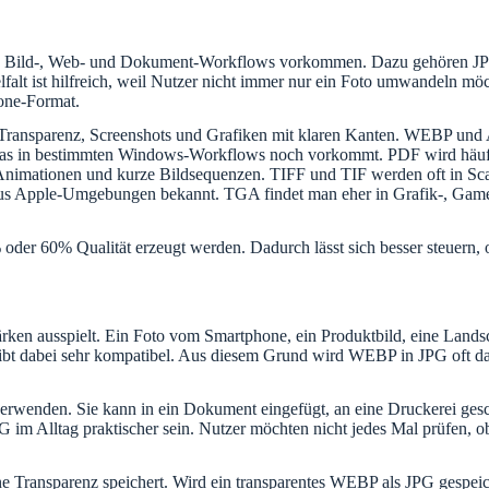
ernen Bild-, Web- und Dokument-Workflows vorkommen. Dazu gehören
st hilfreich, weil Nutzer nicht immer nur ein Foto umwandeln möc
one-Format.
i Transparenz, Screenshots und Grafiken mit klaren Kanten. WEBP und
, das in bestimmten Windows-Workflows noch vorkommt. PDF wird häufi
e Animationen und kurze Bildsequenzen. TIFF und TIF werden oft in S
s aus Apple-Umgebungen bekannt. TGA findet man eher in Grafik-,
er 60% Qualität erzeugt werden. Dadurch lässt sich besser steuern, ob
ärken ausspielt. Ein Foto vom Smartphone, ein Produktbild, eine Landsch
bleibt dabei sehr kompatibel. Aus diesem Grund wird WEBP in JPG oft 
 verwenden. Sie kann in ein Dokument eingefügt, an eine Druckerei ge
 im Alltag praktischer sein. Nutzer möchten nicht jedes Mal prüfen, 
ine Transparenz speichert. Wird ein transparentes WEBP als JPG gespeich