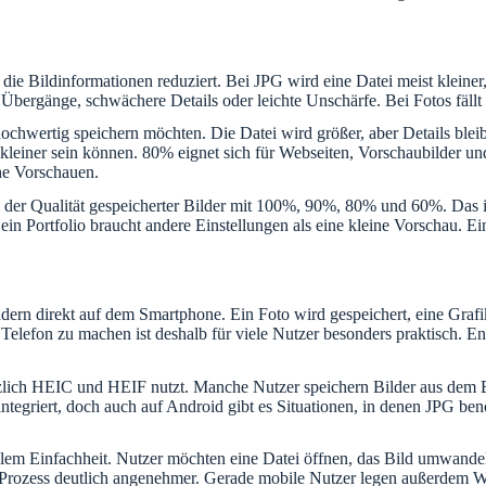
mat die Bildinformationen reduziert. Bei JPG wird eine Datei meist klein
 Übergänge, schwächere Details oder leichte Unschärfe. Bei Fotos fällt 
hochwertig speichern möchten. Die Datei wird größer, aber Details blei
 kleiner sein können. 80% eignet sich für Webseiten, Vorschaubilder 
che Vorschauen.
der Qualität gespeicherter Bilder mit 100%, 90%, 80% und 60%. Das ist
ein Portfolio braucht andere Einstellungen als eine kleine Vorschau. E
ndern direkt auf dem Smartphone. Ein Foto wird gespeichert, eine Graf
efon zu machen ist deshalb für viele Nutzer besonders praktisch. Ents
ätzlich HEIC und HEIF nutzt. Manche Nutzer speichern Bilder aus dem
griert, doch auch auf Android gibt es Situationen, in denen JPG benöti
llem Einfachheit. Nutzer möchten eine Datei öffnen, das Bild umwande
 der Prozess deutlich angenehmer. Gerade mobile Nutzer legen außerdem 