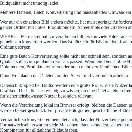
Bildqualität nicht unnötig leidet.
Mehrere Dateien, Batch-Konvertierung und massenhaftes Umwandeln
Wer nur ein einzelnes Bild ändern möchte, hat meist geringe Anforderu
ganzer Ordner mit Fotos, Produktbildern, Screenshots oder Grafiken 
WEBP in JPG massenhaft zu verarbeiten hilft, wenn viele Bilder aus e
gemeinsam konvertiert werden. Das ist nützlich für Bildarchive, Kata
Ordnung sorgen.
Eine gute Batch-Konvertierung sollte nicht nur schnell sein, sondern a
Qualität sollte zum geplanten Einsatz passen. Wenn ein Dienst ohne Hoch
Dokumenten, Produktentwürfen oder noch nicht veröffentlichten Bildern
Ohne Hochladen der Dateien auf den Server und vertraulich arbeiten
Datenschutz spielt bei Bildkonvertern eine große Rolle. Viele Nutzer 
Grafiken. Deshalb ist es wichtig zu wissen, ob eine Datei an einen fr
für sicherheitsbewusste Nutzer besonders relevant.
Wenn die Verarbeitung lokal im Browser erfolgt, bleiben die Dateien au
werden besser geschützt. Für private Fotografien, geschäftliche Bildda
Vertraulich zu konvertieren bedeutet auch, dass der Nutzer keine per
Formatwechseln erwarten viele Menschen einen schnellen, sicheren und
Kombination für alltägliche Bildaufgaben.