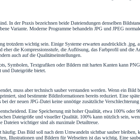
ind. In der Praxis bezeichnen beide Dateiendungen denselben Bildstan
iebene Variante. Moderne Programme behandeln JPG und JPEG normalerw
rotzdem wichtig sein. Einige Systeme erwarten ausdrücklich .jpg, ande
d eher die Kompressionsstufe, die Auflösung, das Farbprofil und die Ar
dern auch auf die Qualitätseinstellungen.
shots, Symbolen, Textgrafiken oder Bildern mit harten Kanten kann PNG
t und Dateigröße bietet.
endet, muss aber technisch sauber verstanden werden. Wenn ein Bild b
imiert, sind bestimmte Bildinformationen bereits reduziert. Eine spä
s bei der neuen JPG-Datei keine unnötige zusätzliche Verschlechterung 
ntscheidend. Eine Speicherung mit hoher Qualität, etwa 100% oder 90%
hen Dateigröße und visueller Qualität. 100% kann nützlich sein, wenn d
 Dateien wichtiger sind als maximale Detailtreue.
 häufig: Das Bild soll nach dem Umwandeln sichtbar sauber bleiben, ke
ten, Illustrationen und Bildern für Webseiten ist das wichtig. Eine s