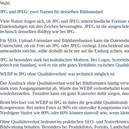
Wahl.
JPG und JPEG: zwei Namen für denselben Bildstandard
Viele Nutzer fragen sich, ob JPG und JPEG unterschiedliche Formate s
Dateiendungen mit drei Zeichen bevorzugten. JPEG ist die ausgeschr
technisch denselben Bildtyp wie bei JPG.
Für SEO, Upload-Formulare und Bilddatenbanken kann die Dateiendung t
Unterschied, ob ein Foto als JPG oder JPEG vorliegt. Entscheidend sin
umwandeln möchte, sollte deshalb nicht nur auf die Endung achten, son
JPG ist besonders stark bei realistischen Motiven. Bei Logos, Screen
jedoch ein Standard, weil es ein sehr gutes Verhältnis zwischen Qualitä
WEBP in JPG ohne Qualitätsverlust: was technisch möglich ist
Der Ausdruck ohne Qualitätsverlust wird bei Bildformaten häufig verw
stark vom Ausgangsmaterial ab. Wurde das WEBP verlustbehaftet kompr
wiederherstellen. Trotzdem kann ein guter Konverter dafür sorgen, das
Beim Wechsel von WEBP in JPG ist daher die gewählte Qualitätsstufe e
Kompression. Bei vielen Fotos ist 90% ein sinnvoller Kompromiss zwisc
Niedrigere Stufen wie 80% oder 60% können sinnvoll sein, wenn kleine
Ohne Qualitätsverlust bedeutet im praktischen SEO- und Nutzerkontext
Bildwirkung behalten. Besonders bei Produktfotos, Porträts, Landschaf