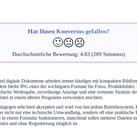
Hat Ihnen Konvertus gefallen?
🙂
😐
☹️
Durchschnittliche Bewertung:
4.83
(289 Stimmen)
d digitale Dokumente arbeiten immer häufiger mit kompakten Bildforma
zdem bleibt JPG eines der wichtigsten Formate für Fotos, Produktbilder, 
ache Weitergabe, zuverlässige Anzeige und eine vertraute Struktur der 
ilddatei in einem älteren Programm verwenden möchten.
t dagegen sehr breit akzeptiert und wird von fast jedem Betriebssyst
 nicht nur eine technische Umwandlung, sondern oft eine praktische E
 in einem Formular funktionieren, manchmal sollen mehrere Dateien mass
tenlos und ohne Registrierung möglich ist.