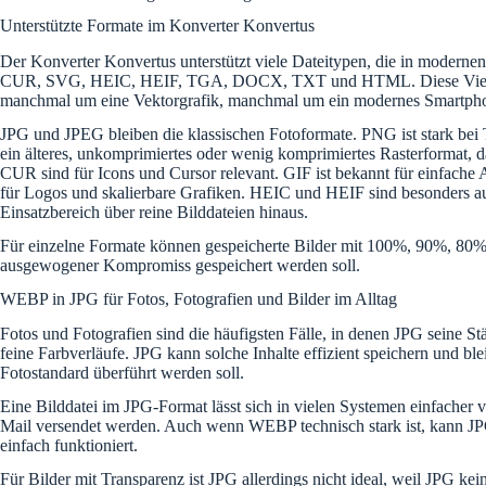
Unterstützte Formate im Konverter Konvertus
Der Konverter Konvertus unterstützt viele Dateitypen, die in mod
CUR, SVG, HEIC, HEIF, TGA, DOCX, TXT und HTML. Diese Vielfalt i
manchmal um eine Vektorgrafik, manchmal um ein modernes Smartph
JPG und JPEG bleiben die klassischen Fotoformate. PNG ist stark be
ein älteres, unkomprimiertes oder wenig komprimiertes Rasterformat
CUR sind für Icons und Cursor relevant. GIF ist bekannt für einfach
für Logos und skalierbare Grafiken. HEIC und HEIF sind besonder
Einsatzbereich über reine Bilddateien hinaus.
Für einzelne Formate können gespeicherte Bilder mit 100%, 90%, 80% od
ausgewogener Kompromiss gespeichert werden soll.
WEBP in JPG für Fotos, Fotografien und Bilder im Alltag
Fotos und Fotografien sind die häufigsten Fälle, in denen JPG seine St
feine Farbverläufe. JPG kann solche Inhalte effizient speichern und 
Fotostandard überführt werden soll.
Eine Bilddatei im JPG-Format lässt sich in vielen Systemen einfacher
Mail versendet werden. Auch wenn WEBP technisch stark ist, kann JPG
einfach funktioniert.
Für Bilder mit Transparenz ist JPG allerdings nicht ideal, weil JPG ke