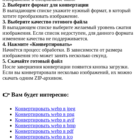
2. Выберите формат для конвертации
В выпадающем списке укажите нужный формат, в который
хотите преобразовать изображение.
3. Выберите качество готового файла
В выпадающем списке выберите желаемый уровень сжатия
изображения. Если список недоступен, для данного формата
изменение качества не поддерживается.
4. Нажмите «Конвертировать»
Начнётся процесс обработки. В зависимости от размера
изображения это может занять несколько секунд.
5. Скачайте готовый файл
После завершения конвертации появится кнопка загрузки.
Если вы конвертировали несколько изображений, их можно
скачать одним ZIP-архивом.
👉
Вам будет интересно:
Конвертировать webp в jpeg
Конвертировать webp в png
Конвертировать webp в avif
Конвертировать webp в bmp
Конвертировать webp в pdf
Конвертировать webp в ico