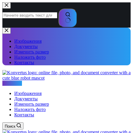
Перейти
к
сути
Ничего
не
найдено
Изображения
Документы
Изменить размер
Наложить фото
Контакты
Konvertus
Изображения
Документы
Изменить размер
Наложить фото
Контакты
Поиск