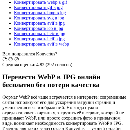
Конвертировать webp в gif
Конвертировать gif в jpg
Конвертировать bmp в jpg
Конвертировать svg в jpg
Конвертировать avif в jpg
Конвертировать ico в jpg
Конвертировать heic в jpg
Конвертировать heif в jpg
Конвертировать avif в webp
Вам понравился Konvertus?
🙂
😐
☹️
Средняя оценка:
4.82
(292 голосов)
Перевести WebP в JPG онлайн
бесплатно
без потери качества
Формат WebP всё чаще встречается в интернете: современные
сайты используют его для ускорения загрузки страниц и
уменьшения веса изображений. Но когда нужно
отредактировать картинку, загрузить её в сервис, который не
принимает WebP, или просто сохранить фото в привычном
виде, возникает необходимость конвертировать WebP в JPG.
Именно для таких задач создан Konvertus — умный онлайн