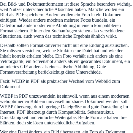
Bei Bild- und Dokumentformaten ist diese Sprache besonders wichtig,
weil Nutzer unterschiedliche Absichten haben. Manche wollen ein
Bild als PDF speichern. Andere wollen ein Foto in ein Dokument
einfügen. Wieder andere möchten mehrere Fotos bündeln, ein
Dateiformat ändern oder eine Abbildung in einem kompatibleren
Format sichern. Hinter den Suchanfragen stehen also verschiedene
Situationen, auch wenn das technische Ergebnis ähnlich wirkt.
Deshalb sollten Formatkonverter nicht nur eine Endung austauschen.
Sie müssen verstehen, welche Struktur eine Datei hat und wie der
Inhalt korrekt erhalten bleibt. Ein Foto verhält sich anders als eine
Vektorgrafik, ein Screenshot anders als ein gescanntes Dokument, ein
animiertes GIF anders als eine statische Abbildung. Gute
Formatverarbeitung berücksichtigt diese Unterschiede.
Fazit: WEBP in PDF als praktischer Wechsel vom Webbild zum
Dokument
WEBP in PDF umzuwandeln ist sinnvoll, wenn aus einem modernen,
weboptimierten Bild ein universell nutzbares Dokument werden soll.
WEBP überzeugt durch geringe Dateigröße und gute Darstellung im
Internet. PDF überzeugt durch Kompatibilität, Seitenstruktur,
Druckfähigkeit und einfache Weitergabe. Beide Formate haben ihre
Stärken, doch sie lösen unterschiedliche Aufgaben.
Wer eine Datei ändern, ein Bild übertragen, ein Foto als Dokument