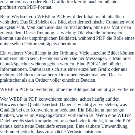
zusammenfassen oder eine Grafik druckfertig machen möchte,
profitiert vom PDF-Format.
Beim Wechsel von WEBP in PDF wird der Inhalt nicht inhaltlich
verändert. Das Bild bleibt das Bild, aber der technische Container wird
ausgetauscht. Man kann also das Format ändern, ohne das Motiv neu
zu erstellen. Diese Trennung ist wichtig: Die visuelle Information
kommt aus der ursprünglichen Bilddatei, während PDF die Rolle eines
universellen Dokumentträgers übernimmt.
Ein weiterer Vorteil liegt in der Ordnung. Viele einzelne Bilder können
unübersichtlich sein, besonders wenn sie per Messenger, E-Mail oder
Cloud-Speicher weitergegeben werden. Eine PDF-Datei bündelt
Informationen. Damit lässt sich aus einer einzelnen Grafik oder aus
mehreren Bildern ein sauberer Dokumentensatz machen. Das ist
praktischer als ein Ordner voller einzelner Dateien.
WEBP in PDF konvertieren, ohne die Bildqualität unnötig zu verlieren
Wer WEBP in PDF konvertieren möchte, achtet häufig auf den
Hinweis ohne Qualitätsverlust. Dabei ist wichtig zu verstehen, was
Qualität bei der Konvertierung bedeutet. Ein Bild kann nur so gut
bleiben, wie es im Ausgangsformat vorhanden ist. Wenn eine WEBP-
Datei bereits stark komprimiert, unscharf oder klein ist, kann ein PDF
daraus keine neue Detailtiefe erzeugen. Eine saubere Umwandlung
verhindert jedoch, dass zusätzliche Verluste entstehen.