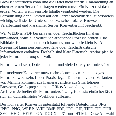
Browser stattfinden kann und die Datei nicht für die Umwandlung an
einen externen Server übertragen werden muss. Für Nutzer ist das ein
großer Vorteil, wenn sensible Inhalte verarbeitet werden. Die
Formulierung ohne Dateien auf den Server hochzuladen ist besonders
wichtig, weil sie den Unterschied zwischen lokaler Browser-
Verarbeitung und klassischer Server-Konvertierung beschreibt.
Wer WEBP in PDF bei privaten oder geschäftlichen Inhalten
umwandelt, sollte auf vertraulich arbeitende Prozesse achten. Eine
Bilddatei ist nicht automatisch harmlos, nur weil sie klein ist. Auch ein
Screenshot kann personenbezogene oder geschäftskritische
Informationen enthalten. Deshalb sind klare Datenschutzprinzipien bei
jeder Formatänderung sinnvoll.
Formate wechseln, Dateien ändern und viele Dateitypen unterstützen
Ein moderner Konverter muss mehr können als nur ein einziges
Format zu wechseln. In der Praxis liegen Dateien in vielen Varianten
vor. Manche kommen aus Kameras, andere aus Smartphones,
Browsern, Grafikprogrammen, Office-Anwendungen oder alten
Archiven. Je breiter die Formatunterstützung ist, desto einfacher lässt
sich ein durchgängiger Workflow aufbauen.
Der Konverter Konvertus unterstützt folgende Dateiformate: JPG,
JPEG, PNG, WEBP, AVIF, BMP, PDF, ICO, GIF, TIFF, TIF, CUR,
SVG, HEIC, HEIF, TGA, DOCX, TXT und HTML. Diese Auswahl