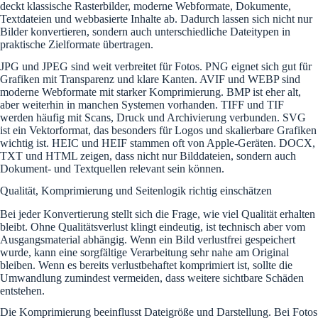
deckt klassische Rasterbilder, moderne Webformate, Dokumente,
Textdateien und webbasierte Inhalte ab. Dadurch lassen sich nicht nur
Bilder konvertieren, sondern auch unterschiedliche Dateitypen in
praktische Zielformate übertragen.
JPG und JPEG sind weit verbreitet für Fotos. PNG eignet sich gut für
Grafiken mit Transparenz und klare Kanten. AVIF und WEBP sind
moderne Webformate mit starker Komprimierung. BMP ist eher alt,
aber weiterhin in manchen Systemen vorhanden. TIFF und TIF
werden häufig mit Scans, Druck und Archivierung verbunden. SVG
ist ein Vektorformat, das besonders für Logos und skalierbare Grafiken
wichtig ist. HEIC und HEIF stammen oft von Apple-Geräten. DOCX,
TXT und HTML zeigen, dass nicht nur Bilddateien, sondern auch
Dokument- und Textquellen relevant sein können.
Qualität, Komprimierung und Seitenlogik richtig einschätzen
Bei jeder Konvertierung stellt sich die Frage, wie viel Qualität erhalten
bleibt. Ohne Qualitätsverlust klingt eindeutig, ist technisch aber vom
Ausgangsmaterial abhängig. Wenn ein Bild verlustfrei gespeichert
wurde, kann eine sorgfältige Verarbeitung sehr nahe am Original
bleiben. Wenn es bereits verlustbehaftet komprimiert ist, sollte die
Umwandlung zumindest vermeiden, dass weitere sichtbare Schäden
entstehen.
Die Komprimierung beeinflusst Dateigröße und Darstellung. Bei Fotos