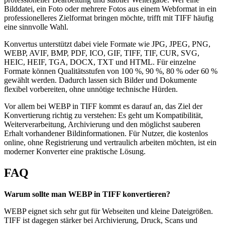
Bilddatei, ein Foto oder mehrere Fotos aus einem Webformat in ein
professionelleres Zielformat bringen möchte, trifft mit TIFF häufig
eine sinnvolle Wahl.
Konvertus unterstützt dabei viele Formate wie JPG, JPEG, PNG,
WEBP, AVIF, BMP, PDF, ICO, GIF, TIFF, TIF, CUR, SVG,
HEIC, HEIF, TGA, DOCX, TXT und HTML. Für einzelne
Formate können Qualitätsstufen von 100 %, 90 %, 80 % oder 60 %
gewählt werden. Dadurch lassen sich Bilder und Dokumente
flexibel vorbereiten, ohne unnötige technische Hürden.
Vor allem bei WEBP in TIFF kommt es darauf an, das Ziel der
Konvertierung richtig zu verstehen: Es geht um Kompatibilität,
Weiterverarbeitung, Archivierung und den möglichst sauberen
Erhalt vorhandener Bildinformationen. Für Nutzer, die kostenlos
online, ohne Registrierung und vertraulich arbeiten möchten, ist ein
moderner Konverter eine praktische Lösung.
FAQ
Warum sollte man WEBP in TIFF konvertieren?
WEBP eignet sich sehr gut für Webseiten und kleine Dateigrößen.
TIFF ist dagegen stärker bei Archivierung, Druck, Scans und