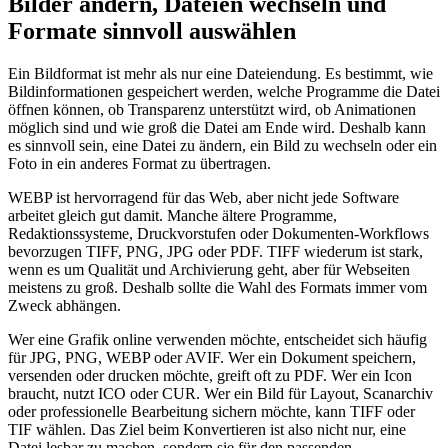
Bilder ändern, Dateien wechseln und
Formate sinnvoll auswählen
Ein Bildformat ist mehr als nur eine Dateiendung. Es bestimmt, wie
Bildinformationen gespeichert werden, welche Programme die Datei
öffnen können, ob Transparenz unterstützt wird, ob Animationen
möglich sind und wie groß die Datei am Ende wird. Deshalb kann
es sinnvoll sein, eine Datei zu ändern, ein Bild zu wechseln oder ein
Foto in ein anderes Format zu übertragen.
WEBP ist hervorragend für das Web, aber nicht jede Software
arbeitet gleich gut damit. Manche ältere Programme,
Redaktionssysteme, Druckvorstufen oder Dokumenten-Workflows
bevorzugen TIFF, PNG, JPG oder PDF. TIFF wiederum ist stark,
wenn es um Qualität und Archivierung geht, aber für Webseiten
meistens zu groß. Deshalb sollte die Wahl des Formats immer vom
Zweck abhängen.
Wer eine Grafik online verwenden möchte, entscheidet sich häufig
für JPG, PNG, WEBP oder AVIF. Wer ein Dokument speichern,
versenden oder drucken möchte, greift oft zu PDF. Wer ein Icon
braucht, nutzt ICO oder CUR. Wer ein Bild für Layout, Scanarchiv
oder professionelle Bearbeitung sichern möchte, kann TIFF oder
TIF wählen. Das Ziel beim Konvertieren ist also nicht nur, eine
Datei lesbar zu machen, sondern sie für den passenden