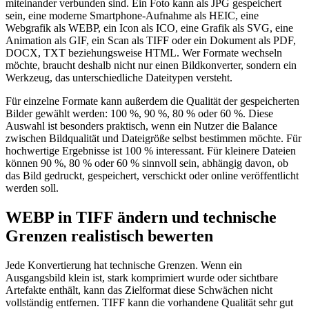
miteinander verbunden sind. Ein Foto kann als JPG gespeichert
sein, eine moderne Smartphone-Aufnahme als HEIC, eine
Webgrafik als WEBP, ein Icon als ICO, eine Grafik als SVG, eine
Animation als GIF, ein Scan als TIFF oder ein Dokument als PDF,
DOCX, TXT beziehungsweise HTML. Wer Formate wechseln
möchte, braucht deshalb nicht nur einen Bildkonverter, sondern ein
Werkzeug, das unterschiedliche Dateitypen versteht.
Für einzelne Formate kann außerdem die Qualität der gespeicherten
Bilder gewählt werden: 100 %, 90 %, 80 % oder 60 %. Diese
Auswahl ist besonders praktisch, wenn ein Nutzer die Balance
zwischen Bildqualität und Dateigröße selbst bestimmen möchte. Für
hochwertige Ergebnisse ist 100 % interessant. Für kleinere Dateien
können 90 %, 80 % oder 60 % sinnvoll sein, abhängig davon, ob
das Bild gedruckt, gespeichert, verschickt oder online veröffentlicht
werden soll.
WEBP in TIFF ändern und technische
Grenzen realistisch bewerten
Jede Konvertierung hat technische Grenzen. Wenn ein
Ausgangsbild klein ist, stark komprimiert wurde oder sichtbare
Artefakte enthält, kann das Zielformat diese Schwächen nicht
vollständig entfernen. TIFF kann die vorhandene Qualität sehr gut