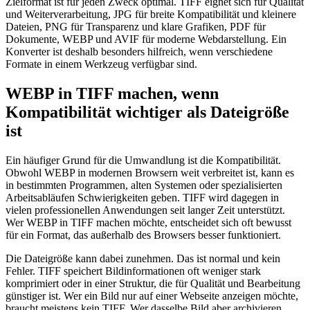
Zielformat ist für jeden Zweck optimal. TIFF eignet sich für Qualität
und Weiterverarbeitung, JPG für breite Kompatibilität und kleinere
Dateien, PNG für Transparenz und klare Grafiken, PDF für
Dokumente, WEBP und AVIF für moderne Webdarstellung. Ein
Konverter ist deshalb besonders hilfreich, wenn verschiedene
Formate in einem Werkzeug verfügbar sind.
WEBP in TIFF machen, wenn
Kompatibilität wichtiger als Dateigröße
ist
Ein häufiger Grund für die Umwandlung ist die Kompatibilität.
Obwohl WEBP in modernen Browsern weit verbreitet ist, kann es
in bestimmten Programmen, alten Systemen oder spezialisierten
Arbeitsabläufen Schwierigkeiten geben. TIFF wird dagegen in
vielen professionellen Anwendungen seit langer Zeit unterstützt.
Wer WEBP in TIFF machen möchte, entscheidet sich oft bewusst
für ein Format, das außerhalb des Browsers besser funktioniert.
Die Dateigröße kann dabei zunehmen. Das ist normal und kein
Fehler. TIFF speichert Bildinformationen oft weniger stark
komprimiert oder in einer Struktur, die für Qualität und Bearbeitung
günstiger ist. Wer ein Bild nur auf einer Webseite anzeigen möchte,
braucht meistens kein TIFF. Wer dasselbe Bild aber archivieren,