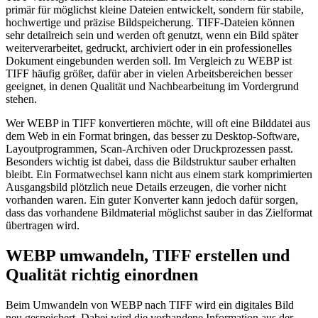
primär für möglichst kleine Dateien entwickelt, sondern für stabile,
hochwertige und präzise Bildspeicherung. TIFF-Dateien können
sehr detailreich sein und werden oft genutzt, wenn ein Bild später
weiterverarbeitet, gedruckt, archiviert oder in ein professionelles
Dokument eingebunden werden soll. Im Vergleich zu WEBP ist
TIFF häufig größer, dafür aber in vielen Arbeitsbereichen besser
geeignet, in denen Qualität und Nachbearbeitung im Vordergrund
stehen.
Wer WEBP in TIFF konvertieren möchte, will oft eine Bilddatei aus
dem Web in ein Format bringen, das besser zu Desktop-Software,
Layoutprogrammen, Scan-Archiven oder Druckprozessen passt.
Besonders wichtig ist dabei, dass die Bildstruktur sauber erhalten
bleibt. Ein Formatwechsel kann nicht aus einem stark komprimierten
Ausgangsbild plötzlich neue Details erzeugen, die vorher nicht
vorhanden waren. Ein guter Konverter kann jedoch dafür sorgen,
dass das vorhandene Bildmaterial möglichst sauber in das Zielformat
übertragen wird.
WEBP umwandeln, TIFF erstellen und
Qualität richtig einordnen
Beim Umwandeln von WEBP nach TIFF wird ein digitales Bild
neu gespeichert. Dabei wird die vorhandene Information aus der