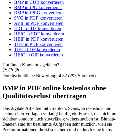
BMP in CUR konvertieren
BMP in JPG konvertieren
BMP in JPEG konvertieren
SVG in PDF konvertieren
AVIF in PDF konvertieren
ICO in PDF konvertieren
HEIC in PDF konvertieren
HEIF in PDF konvertieren
TIFF in PDF konvertieren
TIF in PDF konvertieren
HEIC in GIF konvertieren
Hat Ihnen Konvertus gefallen?
🙂
😐
☹️
Durchschnittliche Bewertung:
4.82
(293 Stimmen)
BMP in PDF online kostenlos ohne
Qualitätsverlust übertragen
Das digitale Arbeiten mit Grafiken, Scans, Screenshots und
technischen Vorlagen verlangt häufig ein Format, das nicht nur
sichtbar, sondern auch zuverlässig weiterzugeben ist. Bitmap-
Dateien sind für bestimmte Aufgaben sehr nützlich, weil sie
Pixelinformationen direkt speichern und dadurch eine klare,