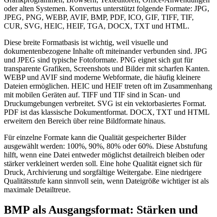
oder alten Systemen. Konvertus unterstützt folgende Formate: JPG,
JPEG, PNG, WEBP, AVIF, BMP, PDF, ICO, GIF, TIFF, TIF,
CUR, SVG, HEIC, HEIF, TGA, DOCX, TXT und HTML.
Diese breite Formatbasis ist wichtig, weil visuelle und
dokumentenbezogene Inhalte oft miteinander verbunden sind. JPG
und JPEG sind typische Fotoformate. PNG eignet sich gut für
transparente Grafiken, Screenshots und Bilder mit scharfen Kanten.
WEBP und AVIF sind moderne Webformate, die häufig kleinere
Dateien ermöglichen. HEIC und HEIF treten oft im Zusammenhang
mit mobilen Geräten auf. TIFF und TIF sind in Scan- und
Druckumgebungen verbreitet. SVG ist ein vektorbasiertes Format.
PDF ist das klassische Dokumentformat. DOCX, TXT und HTML
erweitern den Bereich über reine Bildformate hinaus.
Für einzelne Formate kann die Qualität gespeicherter Bilder
ausgewählt werden: 100%, 90%, 80% oder 60%. Diese Abstufung
hilft, wenn eine Datei entweder möglichst detailreich bleiben oder
stärker verkleinert werden soll. Eine hohe Qualität eignet sich für
Druck, Archivierung und sorgfältige Weitergabe. Eine niedrigere
Qualitätsstufe kann sinnvoll sein, wenn Dateigröße wichtiger ist als
maximale Detailtreue.
BMP als Ausgangsformat: Stärken und