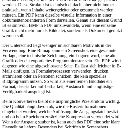
werden. Diese Struktur ist technisch einfach, aber nicht immer
praktisch, wenn Inhalte weitergeleitet oder gesammelt werden
müssen. Ein PDF kann dieselbe visuelle Information in einer
dokumentenorientierten Form darstellen. Genau aus diesem Grund
ist es sinnvoll, BMP in PDF umzuwandeln, wenn eine einzelne
Grafik nicht mehr nur als Bilddatei, sondern als Dokument genutzt
werden soll.
Der Unterschied liegt weniger im sichtbaren Motiv als in der
Verwendung. Eine Bitmap kann ein Screenshot, eine gescannte
Vorlage, eine technische Zeichnung, ein Logoentwurf, eine alte
Grafik oder ein exportiertes Programmfenster sein. Ein PDF wirkt
dagegen wie eine abgeschlossene Seite. Es lässt sich leichter in E-
Mails einfügen, in Formularprozessen verwenden, drucken,
archivieren oder an Personen schicken, die kein spezielles
Bildprogramm nutzen. So wird aus einer reinen Bilddatei ein
Format, das stärker auf Lesbarkeit, Austausch und langfristige
Verfügbarkeit ausgelegt ist.
Beim Konvertieren bleibt die ursprüngliche Pixelstruktur wichtig.
Die Qualität hängt davon ab, wie die Rasterinformationen
eingebettet werden, welche Auflösung die Ausgangsdatei besitzt
und ob beim Speichern zusätzliche Kompression verwendet wird.
Wenn der Ausgang sauber ist, kann auch das PDF eine sehr klare
Darstellung liefern. Besonders bei Schriften in Screenshots,