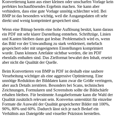
Konvertierung kann aus einer kleinen oder unscharfen Vorlage kein
perfektes hochauflösendes Ergebnis machen. Sie kann aber
verhindern, dass eine gute Vorlage unnötig schlechter wird. Bei
BMP ist das besonders wichtig, weil die Ausgangsdaten oft sehr
direkt und wenig komprimiert gespeichert sind.
Wenn eine Bitmap bereits eine hohe Auflösung besitzt, kann daraus
ein PDF mit sehr klarer Darstellung entstehen. Schriftzüge, Linien
und Kanten bleiben dann gut lesbar. Problematisch wird es, wenn
das Bild vor der Umwandlung zu stark verkleinert, mehrfach
gespeichert oder mit ungeeigneten Einstellungen komprimiert
wurde. Dann können Artefakte sichtbar werden, die im PDF
ebenfalls enthalten sind. Das Zielformat bewahrt den Inhalt, ersetzt
aber nicht die Qualität der Quelle.
Beim Konvertieren von BMP in PDF ist deshalb eine saubere
Verarbeitung wichtiger als eine aggressive Optimierung. Eine
unnötige Reduktion der Bilddaten kann zwar die Größe verringern,
aber auch Details zerstören. Besonders bei Scans, technischen
Zeichnungen, Formularen und Screenshots sollte die Bildschärfe
erhalten bleiben. Für bestimmte Ausgabeformate kann die Wahl der
Qualität zusätzlich relevant sein. Konvertus unterstützt für einzelne
Formate die Auswahl der Qualität gespeicherter Bilder mit 100%,
90%, 80% und 60%. Dadurch lässt sich je nach Bedarf ein
Verhältnis aus Dateigröße und visueller Präzision herstellen.