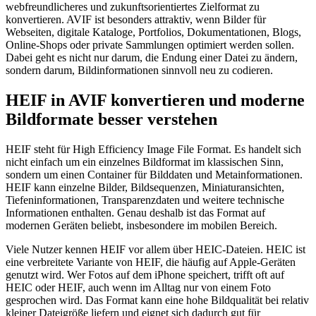
webfreundlicheres und zukunftsorientiertes Zielformat zu
konvertieren. AVIF ist besonders attraktiv, wenn Bilder für
Webseiten, digitale Kataloge, Portfolios, Dokumentationen, Blogs,
Online-Shops oder private Sammlungen optimiert werden sollen.
Dabei geht es nicht nur darum, die Endung einer Datei zu ändern,
sondern darum, Bildinformationen sinnvoll neu zu codieren.
HEIF in AVIF konvertieren und moderne
Bildformate besser verstehen
HEIF steht für High Efficiency Image File Format. Es handelt sich
nicht einfach um ein einzelnes Bildformat im klassischen Sinn,
sondern um einen Container für Bilddaten und Metainformationen.
HEIF kann einzelne Bilder, Bildsequenzen, Miniaturansichten,
Tiefeninformationen, Transparenzdaten und weitere technische
Informationen enthalten. Genau deshalb ist das Format auf
modernen Geräten beliebt, insbesondere im mobilen Bereich.
Viele Nutzer kennen HEIF vor allem über HEIC-Dateien. HEIC ist
eine verbreitete Variante von HEIF, die häufig auf Apple-Geräten
genutzt wird. Wer Fotos auf dem iPhone speichert, trifft oft auf
HEIC oder HEIF, auch wenn im Alltag nur von einem Foto
gesprochen wird. Das Format kann eine hohe Bildqualität bei relativ
kleiner Dateigröße liefern und eignet sich dadurch gut für