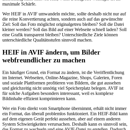
maximale Schärfe.
Wer HEIF in AVIF umwandeln möchte, sollte deshalb nicht nur auf
die reine Konvertierung achten, sondern auch auf das gewünschte
Ziel: Soll das Foto möglichst originalgetreu bleiben? Soll die Datei
kleiner werden? Soll das Bild auf einer Webseite schnell laden? Soll
eine Grafik transparent bleiben? Unterschiedliche Ziele können
unterschiedliche Qualitätsstufen sinnvoll machen.
HEIF in AVIF ändern, um Bilder
webfreundlicher zu machen
Ein häufiger Grund, ein Format zu ändern, ist die Veröffentlichung
im Internet. Webseiten, Online-Magazine, Shops, Galerien, Foren
und soziale Plattformen profitieren von Bildern, die gut aussehen
und gleichzeitig nicht unnötig viel Speicherplatz belegen. AVIF ist
für solche Aufgaben besonders interessant, weil es komplexe
Bildinhalte effizient komprimieren kann.
Wer ein Foto direkt vom Smartphone übernimmt, erhält nicht immer
ein Format, das überall problemlos funktioniert. Ein HEIF-Bild kann
auf dem eigenen Gerät perfekt aussehen, aber auf einem anderen
System Schwierigkeiten verursachen. Deshalb kann es sinnvoll sein,
das Format zu wechseln und eine AVIF-Datei zu erstellen. Dadurch