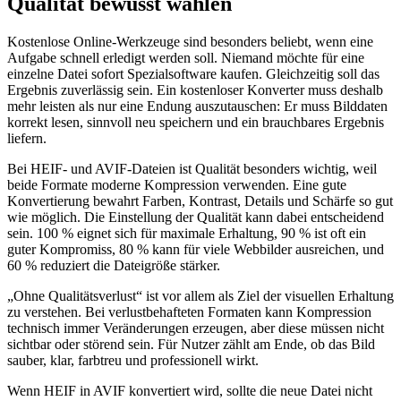
Qualität bewusst wählen
Kostenlose Online-Werkzeuge sind besonders beliebt, wenn eine
Aufgabe schnell erledigt werden soll. Niemand möchte für eine
einzelne Datei sofort Spezialsoftware kaufen. Gleichzeitig soll das
Ergebnis zuverlässig sein. Ein kostenloser Konverter muss deshalb
mehr leisten als nur eine Endung auszutauschen: Er muss Bilddaten
korrekt lesen, sinnvoll neu speichern und ein brauchbares Ergebnis
liefern.
Bei HEIF- und AVIF-Dateien ist Qualität besonders wichtig, weil
beide Formate moderne Kompression verwenden. Eine gute
Konvertierung bewahrt Farben, Kontrast, Details und Schärfe so gut
wie möglich. Die Einstellung der Qualität kann dabei entscheidend
sein. 100 % eignet sich für maximale Erhaltung, 90 % ist oft ein
guter Kompromiss, 80 % kann für viele Webbilder ausreichen, und
60 % reduziert die Dateigröße stärker.
„Ohne Qualitätsverlust“ ist vor allem als Ziel der visuellen Erhaltung
zu verstehen. Bei verlustbehafteten Formaten kann Kompression
technisch immer Veränderungen erzeugen, aber diese müssen nicht
sichtbar oder störend sein. Für Nutzer zählt am Ende, ob das Bild
sauber, klar, farbtreu und professionell wirkt.
Wenn HEIF in AVIF konvertiert wird, sollte die neue Datei nicht