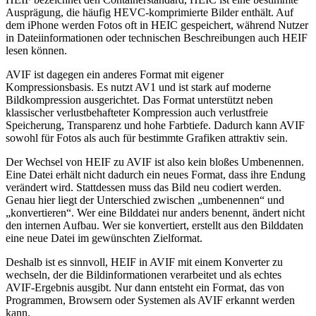
Ausprägung, die häufig HEVC-komprimierte Bilder enthält. Auf
dem iPhone werden Fotos oft in HEIC gespeichert, während Nutzer
in Dateiinformationen oder technischen Beschreibungen auch HEIF
lesen können.
AVIF ist dagegen ein anderes Format mit eigener
Kompressionsbasis. Es nutzt AV1 und ist stark auf moderne
Bildkompression ausgerichtet. Das Format unterstützt neben
klassischer verlustbehafteter Kompression auch verlustfreie
Speicherung, Transparenz und hohe Farbtiefe. Dadurch kann AVIF
sowohl für Fotos als auch für bestimmte Grafiken attraktiv sein.
Der Wechsel von HEIF zu AVIF ist also kein bloßes Umbenennen.
Eine Datei erhält nicht dadurch ein neues Format, dass ihre Endung
verändert wird. Stattdessen muss das Bild neu codiert werden.
Genau hier liegt der Unterschied zwischen „umbenennen“ und
„konvertieren“. Wer eine Bilddatei nur anders benennt, ändert nicht
den internen Aufbau. Wer sie konvertiert, erstellt aus den Bilddaten
eine neue Datei im gewünschten Zielformat.
Deshalb ist es sinnvoll, HEIF in AVIF mit einem Konverter zu
wechseln, der die Bildinformationen verarbeitet und als echtes
AVIF-Ergebnis ausgibt. Nur dann entsteht ein Format, das von
Programmen, Browsern oder Systemen als AVIF erkannt werden
kann.