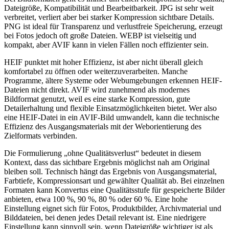
Dateigröße, Kompatibilität und Bearbeitbarkeit. JPG ist sehr weit
verbreitet, verliert aber bei starker Kompression sichtbare Details.
PNG ist ideal für Transparenz und verlustfreie Speicherung, erzeugt
bei Fotos jedoch oft große Dateien. WEBP ist vielseitig und
kompakt, aber AVIF kann in vielen Fällen noch effizienter sein.
HEIF punktet mit hoher Effizienz, ist aber nicht überall gleich
komfortabel zu öffnen oder weiterzuverarbeiten. Manche
Programme, ältere Systeme oder Webumgebungen erkennen HEIF-
Dateien nicht direkt. AVIF wird zunehmend als modernes
Bildformat genutzt, weil es eine starke Kompression, gute
Detailerhaltung und flexible Einsatzmöglichkeiten bietet. Wer also
eine HEIF-Datei in ein AVIF-Bild umwandelt, kann die technische
Effizienz des Ausgangsmaterials mit der Weborientierung des
Zielformats verbinden.
Die Formulierung „ohne Qualitätsverlust“ bedeutet in diesem
Kontext, dass das sichtbare Ergebnis möglichst nah am Original
bleiben soll. Technisch hängt das Ergebnis von Ausgangsmaterial,
Farbtiefe, Kompressionsart und gewählter Qualität ab. Bei einzelnen
Formaten kann Konvertus eine Qualitätsstufe für gespeicherte Bilder
anbieten, etwa 100 %, 90 %, 80 % oder 60 %. Eine hohe
Einstellung eignet sich für Fotos, Produktbilder, Archivmaterial und
Bilddateien, bei denen jedes Detail relevant ist. Eine niedrigere
Einstellung kann sinnvoll sein, wenn Dateigröße wichtiger ist als