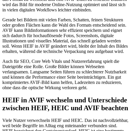
wird das Bild für moderne Online-Nutzung optimiert und lässt sich
in vielen digitalen Workflows leichter einbinden.
Gerade bei Bildern mit vielen Farben, Schatten, feinen Strukturen
oder großen Flächen kann die Wahl des Formats entscheidend sein.
AVIF kann Bildinformationen sehr effizient speichern und eignet
sich dadurch für hochauflösende Fotos, Screenshots, digitale
Illustrationen und visuelles Material, das schnell geladen werden
soll. Wenn HEIF in AVIF geändert wird, bleibt der Inhalt des Bildes
erhalten, während die technische Verpackung neu aufgebaut wird.
Auch für SEO, Core Web Vitals und Nutzererfahrung spielt die
Dateigröße eine Rolle. Große Bilder können Webseiten
verlangsamen. Langsame Seiten führen zu schlechterer Nutzbarkeit
und können die Performance einer Seite beeinträchtigen. Ein gut
komprimiertes AVIF-Bild kann helfen, Ladezeiten zu reduzieren,
ohne dass die optische Wirkung verloren geht.
HEIF in AVIF wechseln und Unterschiede
zwischen HEIF, HEIC und AVIF beachten
Viele Nutzer verwechseln HEIF und HEIC. Das ist nachvollziehbar,
weil beide Begriffe im Alltag eng miteinander verbunden sind.
HEIF bezeichnet den Containerstandard, HEIC ist eine bestimmte